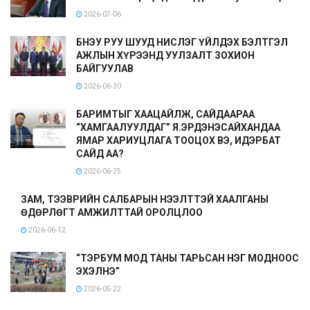
2026-07-06
БНЭУ РУУ ШУУД НИСЛЭГ ҮЙЛДЭХ БЭЛТГЭЛ
АЖЛЫН ХҮРЭЭНД УУЛЗАЛТ ЗОХИОН
БАЙГУУЛАВ
2026-06-30
БАРИМТЫГ ХААЦАЙЛЖ, САЙДААРАА
“ХАМГААЛУУЛДАГ” Я.ЭРДЭНЭСАЙХАНДАА
ЯМАР ХАРИУЦЛАГА ТООЦОХ ВЭ, ИДЭРБАТ
САЙД АА?
2026-06-25
ЗАМ, ТЭЭВРИЙН САЛБАРЫН НЭЭЛТТЭЙ ХААЛГАНЫ
ӨДӨРЛӨГТ АМЖИЛТТАЙ ОРОЛЦЛОО
2026-06-12
“ТЭРБУМ МОД ТАНЫ ТАРЬСАН НЭГ МОДНООС
ЭХЭЛНЭ”
2026-05-22