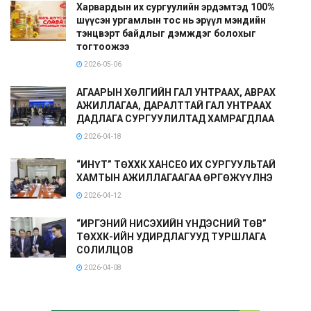
Харвардын их сургуулийн эрдэмтэд 100%
шүүсэн ургамлын тос нь эрүүл мэндийн
тэнцвэрт байдлыг дэмждэг болохыг
тогтоожээ
2026-05-06
АГААРЫН ХӨЛГИЙН ГАЛ УНТРААХ, АВРАХ
АЖИЛЛАГАА, ДАРАЛТТАЙ ГАЛ УНТРААХ
ДАДЛАГА СУРГУУЛИЛТАД ХАМРАГДЛАА
2026-04-18
“ИНҮТ” ТӨХХК ХАНСЕО ИХ СУРГУУЛЬТАЙ
ХАМТЫН АЖИЛЛАГААГАА ӨРГӨЖҮҮЛНЭ
2026-04-12
“ИРГЭНИЙ НИСЭХИЙН ҮНДЭСНИЙ ТӨВ”
ТӨХХК-ИЙН УДИРДЛАГУУД ТУРШЛАГА
СОЛИЛЦОВ
2026-04-08