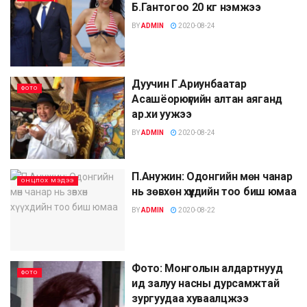
Б.Гантогоо 20 кг нэмжээ
BY
ADMIN
2020-08-24
Дуучин Г.Ариунбаатар
ФОТО
Асашёорюүгийн алтан аяганд
ap.xи yyжээ
BY
ADMIN
2020-08-24
П.Анужин: Одонгийн мөн чанар
ОНЦЛОХ МЭДЭЭ
нь зөвхөн хүүхдийн тоо биш юмаа
BY
ADMIN
2020-08-22
Фото: Монголын алдартнууд
ФОТО
ид залуу насны дурсамжтай
зургуудаа хуваалцжээ