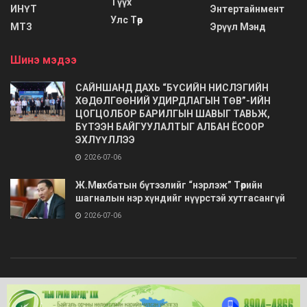
Түүх
ИНҮТ
Энтертайнмент
Улс Төр
МТЗ
Эрүүл Мэнд
Шинэ мэдээ
САЙНШАНД ДАХЬ “БҮСИЙН НИСЛЭГИЙН
ХӨДӨЛГӨӨНИЙ УДИРДЛАГЫН ТӨВ”-ИЙН
ЦОГЦОЛБОР БАРИЛГЫН ШАВЫГ ТАВЬЖ,
БҮТЭЭН БАЙГУУЛАЛТЫГ АЛБАН ЁСООР
ЭХЛҮҮЛЛЭЭ
2026-07-06
Ж.Мөнхбатын бүтээлийг “нэрлэж” Төрийн
шагналын нэр хүндийг нүүрстэй хутгасангүй
2026-07-06
© 2020
Barimt.com
- Зохиогчийн эрх хуулиар хамгаалагдсан. Загварыг
ONLINE MEDIA LLC
.