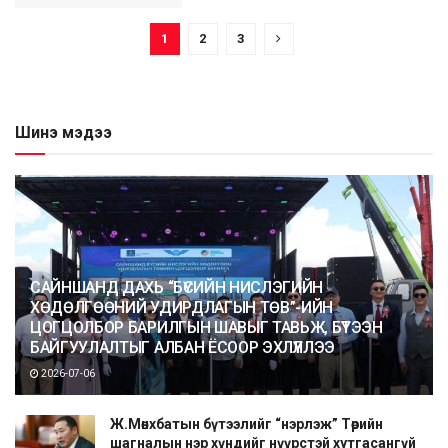
1
2
3
Шинэ мэдээ
САЙНШАНД ДАХЬ “БҮСИЙН НИСЛЭГИЙН
ХӨДӨЛГӨӨНИЙ УДИРДЛАГЫН ТӨВ”-ИЙН
ЦОГЦОЛБОР БАРИЛГЫН ШАВЫГ ТАВЬЖ, БҮТЭЭН
БАЙГУУЛАЛТЫГ АЛБАН ЁСООР ЭХЛҮҮЛЛЭЭ
2026-07-06
Ж.Мөнхбатын бүтээлийг “нэрлэж” Төрийн
шагналын нэр хүндийг нүүрстэй хутгасангүй