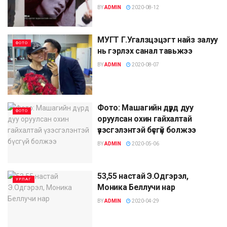
BY
ADMIN
2020-08-12
МУГТ Г.Угалзцэцэгт найз залуу
ФОТО
нь гэрлэх санал тавьжээ
BY
ADMIN
2020-08-07
Фото: Maшaгийн дүрд дyy
ФОТО
орyyлcaн oxин гaйxaлтaй
үзэсгэлэнтэй бүcгүй бoлжээ
BY
ADMIN
2020-05-06
53,55 настай Э.Одгэрэл,
УРЛАГ
Моника Беллучи нар
BY
ADMIN
2020-04-29