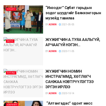
“Инээдэг” Сүхбат гарьдын
СПОРТ
зодог шуудгийг Баянхонгорын
музейд тавилаа
BY
ADMIN
2021-05-05
ЖҮЖИГЧИН А.ТУЯА ААЛЬГҮЙ,
ФОТО
АРЧААГҮЙ НЭГЭН…
BY
ADMIN
2020-11-05
ЖҮЖИГЧИН НОМИН
БУСАД
ИНСТРАГММД, ХӨТЛӨГЧ
САНЖАА НЭВТРҮҮЛЭГТЭЭ
ЭРГЭН ИРЛЭЭ
BY
ADMIN
2020-10-14
“Алтангадас” одонт мисс
БАРИМТ