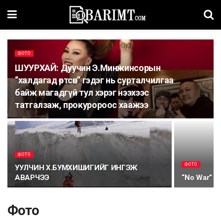
ФОТО
ШУУРХАЙ: Дуучин Э.Минжинсорын
“халдагад өртсөн” гэдэг нь сурталчилгаа
байж магадгүй тул хэрэг нээхээс
татгалзаж, прокуророос хаажээ
ФОТО
ФОТО
УУЛЧИН Х.БУМХИШИГИЙГ ИНГЭЖ
АВАРЧЭЭ
“No War” жа
Фото