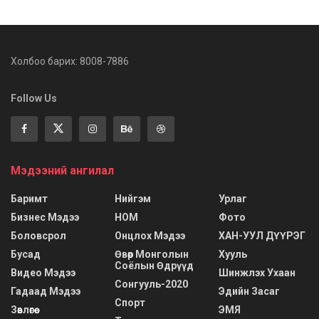
Холбоо барих: 8008-7886
Follow Us
Мэдээний ангилал
Баримт
Нийгэм
Урлаг
Бизнес Мэдээ
НОМ
Фото
Боловсрол
Онцлох Мэдээ
ХАН-УУЛ ДҮҮРЭГ
Бусад
Өвөр Монголын
Хууль
Соёлын Өдрүүд
Видео Мэдээ
Шинжлэх Ухаан
Сонгууль-2020
Гадаад Мэдээ
Эдийн Засаг
Спорт
Зөвлөгөө
ЭМЯ