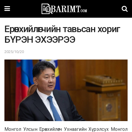
Ерөнхийлөгчийн тавьсан хориг
БҮРЭН ЭХЭЭРЭЭ
2025/10/20
Монгол Улсын Ерөнхийлөгч Ухнаагийн Хүрэлсүх Монгол