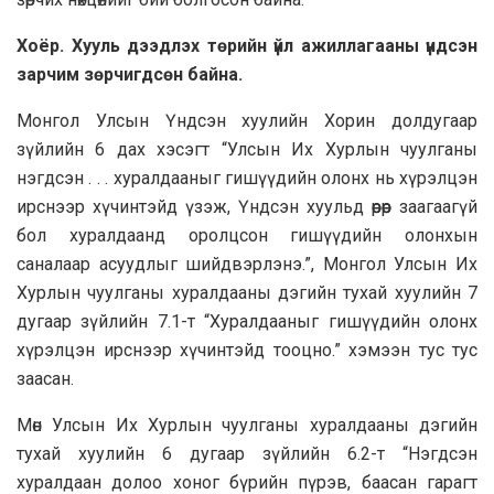
Хоёр. Хууль дээдлэх төрийн үйл ажиллагааны үндсэн
зарчим зөрчигдсөн байна.
Монгол Улсын Үндсэн хуулийн Хорин долдугаар
зүйлийн 6 дах хэсэгт “Улсын Их Хурлын чуулганы
нэгдсэн . . . хуралдааныг гишүүдийн олонх нь хүрэлцэн
ирснээр хүчинтэйд үзэж, Үндсэн хуульд өөрөөр заагаагүй
бол хуралдаанд оролцсон гишүүдийн олонхын
саналаар асуудлыг шийдвэрлэнэ.”, Монгол Улсын Их
Хурлын чуулганы хуралдааны дэгийн тухай хуулийн 7
дугаар зүйлийн 7.1-т “Хуралдааныг гишүүдийн олонх
хүрэлцэн ирснээр хүчинтэйд тооцно.” хэмээн тус тус
заасан.
Мөн Улсын Их Хурлын чуулганы хуралдааны дэгийн
тухай хуулийн 6 дугаар зүйлийн 6.2-т “Нэгдсэн
хуралдаан долоо хоног бүрийн пүрэв, баасан гарагт