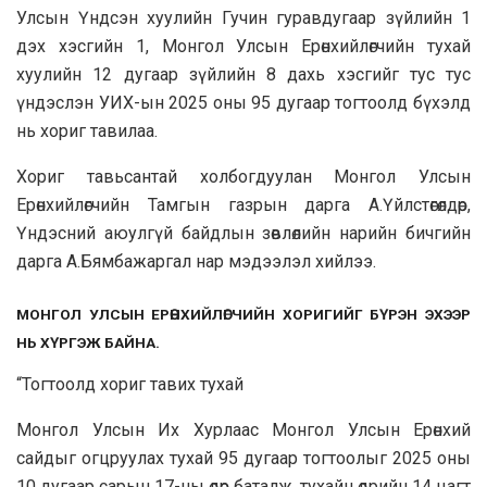
Улсын Үндсэн хуулийн Гучин гуравдугаар зүйлийн 1
дэх хэсгийн 1, Монгол Улсын Ерөнхийлөгчийн тухай
хуулийн 12 дугаар зүйлийн 8 дахь хэсгийг тус тус
үндэслэн УИХ-ын 2025 оны 95 дугаар тогтоолд бүхэлд
нь хориг тавилаа.
Хориг тавьсантай холбогдуулан Монгол Улсын
Ерөнхийлөгчийн Тамгын газрын дарга А.Үйлстөгөлдөр,
Үндэсний аюулгүй байдлын зөвлөлийн нарийн бичгийн
дарга А.Бямбажаргал нар мэдээлэл хийлээ.
МОНГОЛ УЛСЫН ЕРӨНХИЙЛӨГЧИЙН ХОРИГИЙГ БҮРЭН ЭХЭЭР
НЬ ХҮРГЭЖ БАЙНА.
“Тогтоолд хориг тавих тухай
Монгол Улсын Их Хурлаас Монгол Улсын Ерөнхий
сайдыг огцруулах тухай 95 дугаар тогтоолыг 2025 оны
10 дугаар сарын 17-ны өдөр баталж, тухайн өдрийн 14 цагт