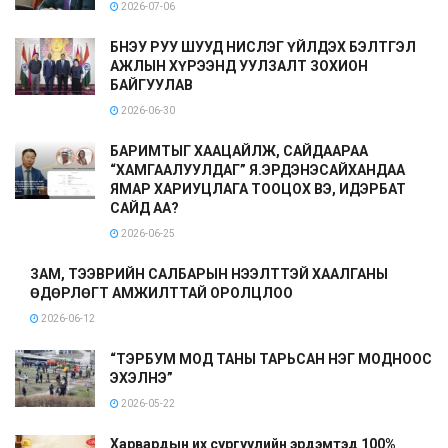
2026-07-06
БНЭУ РУУ ШУУД НИСЛЭГ ҮЙЛДЭХ БЭЛТГЭЛ
АЖЛЫН ХҮРЭЭНД УУЛЗАЛТ ЗОХИОН
БАЙГУУЛАВ
2026-06-30
БАРИМТЫГ ХААЦАЙЛЖ, САЙДААРАА
“ХАМГААЛУУЛДАГ” Я.ЭРДЭНЭСАЙХАНДАА
ЯМАР ХАРИУЦЛАГА ТООЦОХ ВЭ, ИДЭРБАТ
САЙД АА?
2026-06-25
ЗАМ, ТЭЭВРИЙН САЛБАРЫН НЭЭЛТТЭЙ ХААЛГАНЫ
ӨДӨРЛӨГТ АМЖИЛТТАЙ ОРОЛЦЛОО
2026-06-12
“ТЭРБУМ МОД ТАНЫ ТАРЬСАН НЭГ МОДНООС
ЭХЭЛНЭ”
2026-05-22
Харвардын их сургуулийн эрдэмтэд 100%