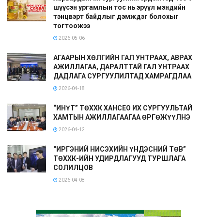
шүүсэн ургамлын тос нь эрүүл мэндийн
тэнцвэрт байдлыг дэмждэг болохыг
тогтоожээ
2026-05-06
АГААРЫН ХӨЛГИЙН ГАЛ УНТРААХ, АВРАХ
АЖИЛЛАГАА, ДАРАЛТТАЙ ГАЛ УНТРААХ
ДАДЛАГА СУРГУУЛИЛТАД ХАМРАГДЛАА
2026-04-18
“ИНҮТ” ТӨХХК ХАНСЕО ИХ СУРГУУЛЬТАЙ
ХАМТЫН АЖИЛЛАГААГАА ӨРГӨЖҮҮЛНЭ
2026-04-12
“ИРГЭНИЙ НИСЭХИЙН ҮНДЭСНИЙ ТӨВ”
ТӨХХК-ИЙН УДИРДЛАГУУД ТУРШЛАГА
СОЛИЛЦОВ
2026-04-08