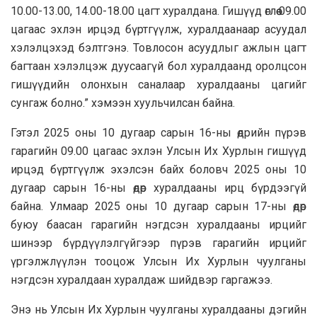
10.00-13.00, 14.00-18.00 цагт хуралдана. Гишүүд өглөө 09.00
цагаас эхлэн ирцэд бүртгүүлж, хуралдаанаар асуудал
хэлэлцэхэд бэлтгэнэ. Товлосон асуудлыг ажлын цагт
багтаан хэлэлцэж дуусаагүй бол хуралдаанд оролцсон
гишүүдийн олонхын саналаар хуралдааны цагийг
сунгаж болно.” хэмээн хуульчилсан байна.
Гэтэл 2025 оны 10 дугаар сарын 16-ны өдрийн пүрэв
гарагийн 09.00 цагаас эхлэн Улсын Их Хурлын гишүүд
ирцэд бүртгүүлж эхэлсэн байх боловч 2025 оны 10
дугаар сарын 16-ны өдөр хуралдааны ирц бүрдээгүй
байна. Улмаар 2025 оны 10 дугаар сарын 17-ны өдөр
буюу баасан гарагийн нэгдсэн хуралдааны ирцийг
шинээр бүрдүүлэлгүйгээр пүрэв гарагийн ирцийг
үргэлжлүүлэн тооцож Улсын Их Хурлын чуулганы
нэгдсэн хуралдаан хуралдаж шийдвэр гаргажээ.
Энэ нь Улсын Их Хурлын чуулганы хуралдааны дэгийн