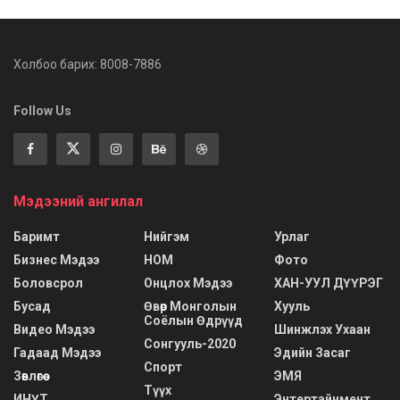
Холбоо барих: 8008-7886
Follow Us
Мэдээний ангилал
Баримт
Нийгэм
Урлаг
Бизнес Мэдээ
НОМ
Фото
Боловсрол
Онцлох Мэдээ
ХАН-УУЛ ДҮҮРЭГ
Бусад
Өвөр Монголын
Хууль
Соёлын Өдрүүд
Видео Мэдээ
Шинжлэх Ухаан
Сонгууль-2020
Гадаад Мэдээ
Эдийн Засаг
Спорт
Зөвлөгөө
ЭМЯ
Түүх
ИНҮТ
Энтертайнмент