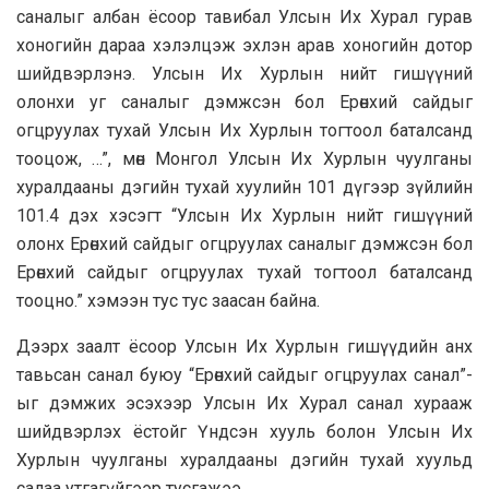
саналыг албан ёсоор тавибал Улсын Их Хурал гурав
хоногийн дараа хэлэлцэж эхлэн арав хоногийн дотор
шийдвэрлэнэ. Улсын Их Хурлын нийт гишүүний
олонхи уг саналыг дэмжсэн бол Ерөнхий сайдыг
огцруулах тухай Улсын Их Хурлын тогтоол баталсанд
тооцож, …”, мөн Монгол Улсын Их Хурлын чуулганы
хуралдааны дэгийн тухай хуулийн 101 дүгээр зүйлийн
101.4 дэх хэсэгт “Улсын Их Хурлын нийт гишүүний
олонх Ерөнхий сайдыг огцруулах саналыг дэмжсэн бол
Ерөнхий сайдыг огцруулах тухай тогтоол баталсанд
тооцно.” хэмээн тус тус заасан байна.
Дээрх заалт ёсоор Улсын Их Хурлын гишүүдийн анх
тавьсан санал буюу “Ерөнхий сайдыг огцруулах санал”-
ыг дэмжих эсэхээр Улсын Их Хурал санал хурааж
шийдвэрлэх ёстойг Үндсэн хууль болон Улсын Их
Хурлын чуулганы хуралдааны дэгийн тухай хуульд
салаа утгагүйгээр тусгажээ.