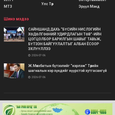
Улс Төр
МТЗ
Эрүүл Мэнд
Шинэ мэдээ
САЙНШАНД ДАХЬ “БҮСИЙН НИСЛЭГИЙН
ХӨДӨЛГӨӨНИЙ УДИРДЛАГЫН ТӨВ”-ИЙН
ЦОГЦОЛБОР БАРИЛГЫН ШАВЫГ ТАВЬЖ,
БҮТЭЭН БАЙГУУЛАЛТЫГ АЛБАН ЁСООР
ЭХЛҮҮЛЛЭЭ
2026-07-06
Ж.Мөнхбатын бүтээлийг “нэрлэж” Төрийн
шагналын нэр хүндийг нүүрстэй хутгасангүй
2026-07-06
© 2020
Barimt.com
- Зохиогчийн эрх хуулиар хамгаалагдсан. Загварыг
ONLINE MEDIA LLC
.