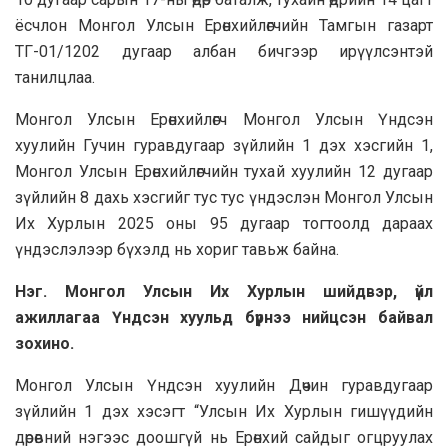
ёсчлон Монгол Улсын Ерөнхийлөгчийн Тамгын газарт
ТГ-01/1202 дугаар албан бичгээр ирүүлсэнтэй
танилцлаа.
Монгол Улсын Ерөнхийлөгч Монгол Улсын Үндсэн
хуулийн Гучин гуравдугаар зүйлийн 1 дэх хэсгийн 1,
Монгол Улсын Ерөнхийлөгчийн тухай хуулийн 12 дугаар
зүйлийн 8 дахь хэсгийг тус тус үндэслэн Монгол Улсын
Их Хурлын 2025 оны 95 дугаар тогтоолд дараах
үндэслэлээр бүхэлд нь хориг тавьж байна.
Нэг. Монгол Улсын Их Хурлын шийдвэр, үйл
ажиллагаа Үндсэн хуульд бүрнээ нийцсэн байвал
зохино.
Монгол Улсын Үндсэн хуулийн Дөчин гуравдугаар
зүйлийн 1 дэх хэсэгт “Улсын Их Хурлын гишүүдийн
дөрөвний нэгээс доошгүй нь Ерөнхий сайдыг огцруулах