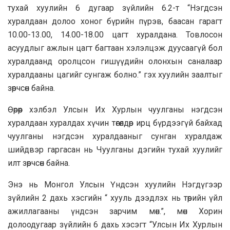
тухай хуулийн 6 дугаар зүйлийн 6.2-т “Нэгдсэн
хуралдаан долоо хоног бүрийн пүрэв, баасан гарагт
10.00-13.00, 14.00-18.00 цагт хуралдана. Товлосон
асуудлыг ажлын цагт багтаан хэлэлцэж дуусаагүй бол
хуралдаанд оролцсон гишүүдийн олонхын саналаар
хуралдааны цагийг сунгаж болно.” гэх хуулийн заалтыг
зөрчсөн байна.
Өөрөөр хэлбэл Улсын Их Хурлын чуулганы нэгдсэн
хуралдаан хуралдах хүчин төгөлдөр ирц бүрдээгүй байхад
чуулганы нэгдсэн хуралдааныг сунган хуралдаж
шийдвэр гаргасан нь Чуулганы дэгийн тухай хуулийг
илт зөрчсөн байна.
Энэ нь Монгол Улсын Үндсэн хуулийн Нэгдүгээр
зүйлийн 2 дахь хэсгийн “ хууль дээдлэх нь төрийн үйл
ажиллагааны үндсэн зарчим мөн.”, мөн Хорин
долоодугаар зүйлийн 6 дахь хэсэгт “Улсын Их Хурлын