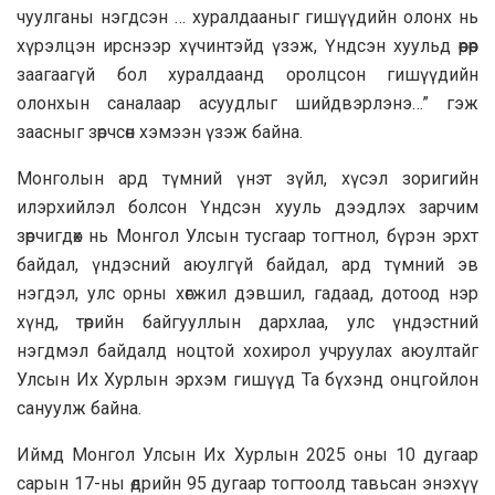
чуулганы нэгдсэн … хуралдааныг гишүүдийн олонх нь
хүрэлцэн ирснээр хүчинтэйд үзэж, Үндсэн хуульд өөрөөр
заагаагүй бол хуралдаанд оролцсон гишүүдийн
олонхын саналаар асуудлыг шийдвэрлэнэ…” гэж
заасныг зөрчсөн хэмээн үзэж байна.
Монголын ард түмний үнэт зүйл, хүсэл зоригийн
илэрхийлэл болсон Үндсэн хууль дээдлэх зарчим
зөрчигдөх нь Монгол Улсын тусгаар тогтнол, бүрэн эрхт
байдал, үндэсний аюулгүй байдал, ард түмний эв
нэгдэл, улс орны хөгжил дэвшил, гадаад, дотоод нэр
хүнд, төрийн байгууллын дархлаа, улс үндэстний
нэгдмэл байдалд ноцтой хохирол учруулах аюултайг
Улсын Их Хурлын эрхэм гишүүд Та бүхэнд онцгойлон
сануулж байна.
Иймд Монгол Улсын Их Хурлын 2025 оны 10 дугаар
сарын 17-ны өдрийн 95 дугаар тогтоолд тавьсан энэхүү