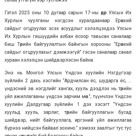
Гэтэл 2025 оны 10 дугаар сарын 17-ны өдөр Улсын Их
Хурлын чуулганы нэгдсэн хуралдаанаар Ерөнхий
сайдыг огцруулах эсэх асуудлыг хэлэлцэхдээ Улсын
Их Хурлын гишүүдийн албан ёсоор тавьсан саналаар
биш Төрийн байгуулалтын байнгын хорооны “Ерөнхий
сайдыг огцруулахыг дэмжээгүй” гэсэн саналаар санал
хураан хэлэлцэн шийдвэрлэсэн байна.
Энэ нь Монгол Улсын Үндсэн хуулийн Нэгдүгээр
зүйлийн 2 дахь хэсгийн “Ардчилсан ёс, шударга ёс, …
үндэсний эв нэгдлийг хангах, хууль дээдлэх нь төрийн
үйл ажиллагааны үндсэн зарчим мөн.”, түүнчлэн Үндсэн
хуулийн Далдугаар зүйлийн 1 дэх хэсэгт “Үндсэн
хуульд хууль, зарлиг, төрийн байгууллагын бусад
шийдвэр, нийт байгууллага, иргэний үйл ажиллагаа
бүрнээ нийцсэн байвал зохино.” хэмээх заалтыг тус тус
зөрчих нөхцөлийг бий болгосон байна.