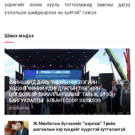
хоригийг зохих хууль тогтоомжид заасны дагуу
хэлэлцэн шийдвэрлэх нь зүйтэй” гэжээ.
Шинэ мэдээ
САЙНШАНД ДАХЬ “БҮСИЙН НИСЛЭГИЙН
ХӨДӨЛГӨӨНИЙ УДИРДЛАГЫН ТӨВ”-ИЙН
ЦОГЦОЛБОР БАРИЛГЫН ШАВЫГ ТАВЬЖ, БҮТЭЭН
БАЙГУУЛАЛТЫГ АЛБАН ЁСООР ЭХЛҮҮЛЛЭЭ
2026-07-06
Ж.Мөнхбатын бүтээлийг “нэрлэж” Төрийн
шагналын нэр хүндийг нүүрстэй хутгасангүй