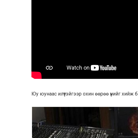
Юу юунаас илүүтэйгээр охин өөрөө үүнийг хийж 