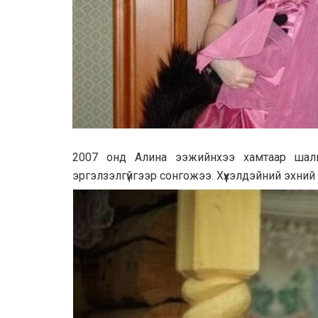
2007 онд Алина ээжийнхээ хамтаар шалгу
эргэлзэлгүйгээр сонгожээ. Хүүхэлдэйний эхний