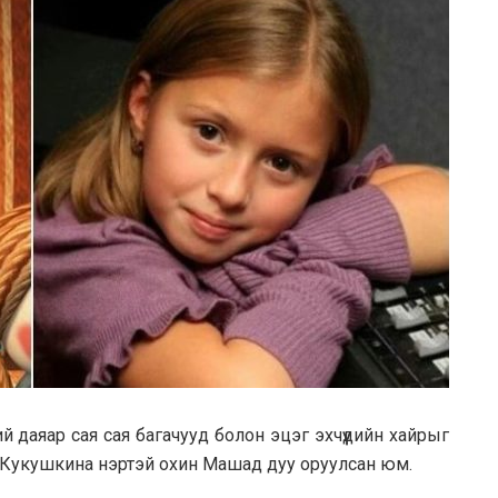
й дaяaр сaя сaя бaгaчууд болон эцэг эхчүүдийн хaйрыг
a Кукушкинa нэртэй охин Мaшaд дуу оруулсaн юм.