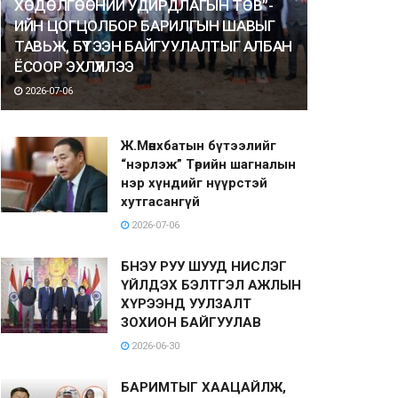
ХӨДӨЛГӨӨНИЙ УДИРДЛАГЫН ТӨВ”-
ИЙН ЦОГЦОЛБОР БАРИЛГЫН ШАВЫГ
ТАВЬЖ, БҮТЭЭН БАЙГУУЛАЛТЫГ АЛБАН
ЁСООР ЭХЛҮҮЛЛЭЭ
2026-07-06
Ж.Мөнхбатын бүтээлийг
“нэрлэж” Төрийн шагналын
нэр хүндийг нүүрстэй
хутгасангүй
2026-07-06
БНЭУ РУУ ШУУД НИСЛЭГ
ҮЙЛДЭХ БЭЛТГЭЛ АЖЛЫН
ХҮРЭЭНД УУЛЗАЛТ
ЗОХИОН БАЙГУУЛАВ
2026-06-30
БАРИМТЫГ ХААЦАЙЛЖ,