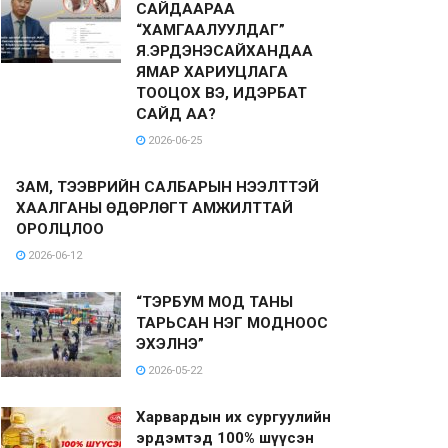
САЙДААРАА
“ХАМГААЛУУЛДАГ”
Я.ЭРДЭНЭСАЙХАНДАА
ЯМАР ХАРИУЦЛАГА
ТООЦОХ ВЭ, ИДЭРБАТ
САЙД АА?
2026-06-25
ЗАМ, ТЭЭВРИЙН САЛБАРЫН НЭЭЛТТЭЙ
ХААЛГАНЫ ӨДӨРЛӨГТ АМЖИЛТТАЙ
ОРОЛЦЛОО
2026-06-12
“ТЭРБУМ МОД ТАНЫ
ТАРЬСАН НЭГ МОДНООС
ЭХЭЛНЭ”
2026-05-22
Харвардын их сургуулийн
эрдэмтэд 100% шүүсэн