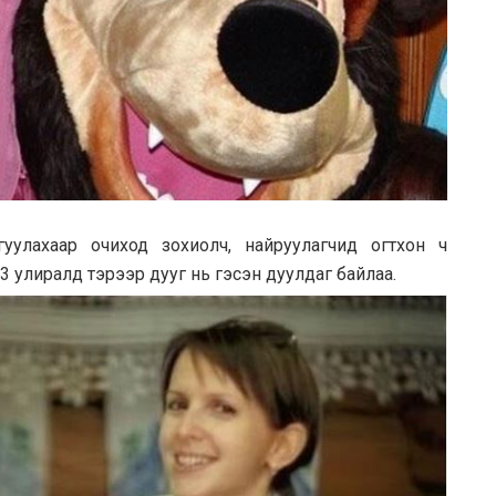
улахаар очиход зохиолч, найруулагчид огтхон ч
 3 улиралд тэрээр дууг нь гэсэн дуулдаг байлаа.