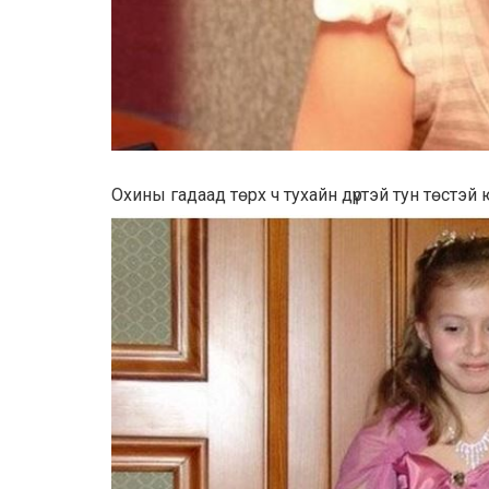
Охины гадаад төрх ч тухайн дүртэй тун төстэй 