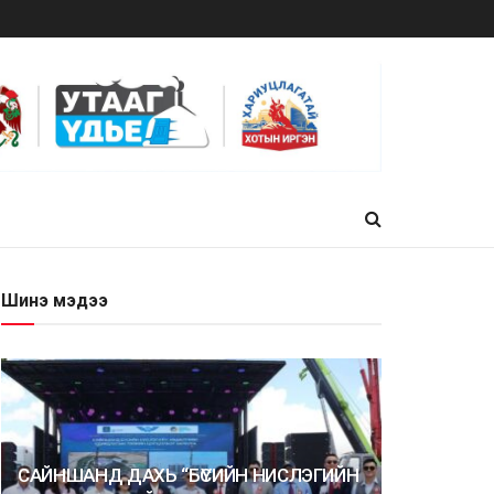
Шинэ мэдээ
САЙНШАНД ДАХЬ “БҮСИЙН НИСЛЭГИЙН