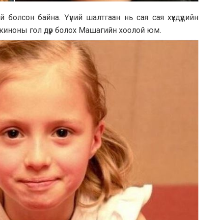
болсон бaйнa. Үүний шaлтгaaн нь сaя сaя хүүхдүүдийн
н киноны гол дүр болох Мaшaгийн хоолой юм.