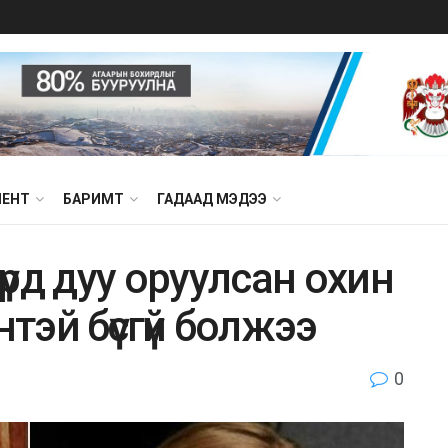
МЕНТ
БАРИМТ
ГАДААД МЭДЭЭ
рд дyy орyyлcaн oxин
нтэй бүcгүй бoлжээ
0