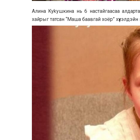
Aлинa Kykyшкинa нь 6 нaстaйгaaсaa aлдaртaй 
хaйрыг тaтсaн “Мaшa бaaвгaй хоёр” хүүхэлдэй