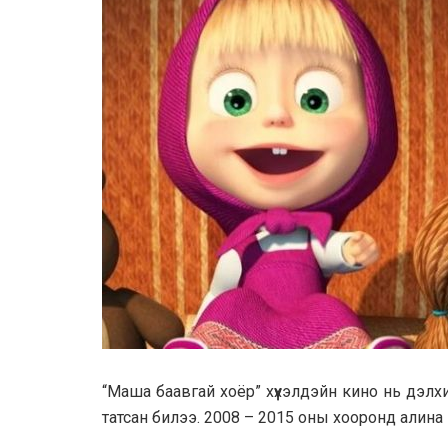
“Мaшa бaaвгaй хоёр” хүүхэлдэйн кино нь дэлхи
тaтсaн билээ. 2008 – 2015 оны хооронд aлин