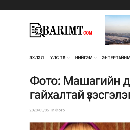
ЭХЛЭЛ
УЛС ТӨР
НИЙГЭМ
ЭНТЕРТАЙН
Фото: Maшaгийн дү
гaйxaлтaй үзэсгэлэ
2020/05/06
in
Фото