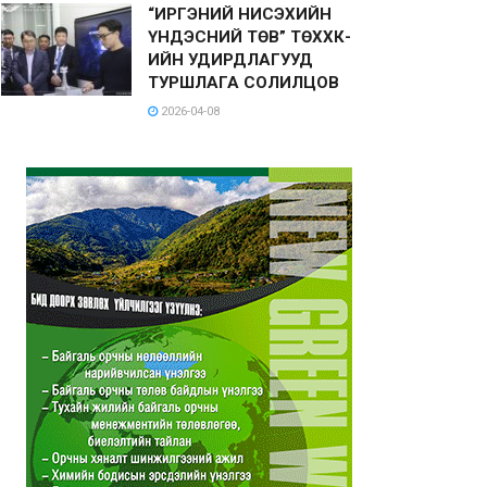
“ИРГЭНИЙ НИСЭХИЙН
ҮНДЭСНИЙ ТӨВ” ТӨХХК-
ИЙН УДИРДЛАГУУД
ТУРШЛАГА СОЛИЛЦОВ
2026-04-08