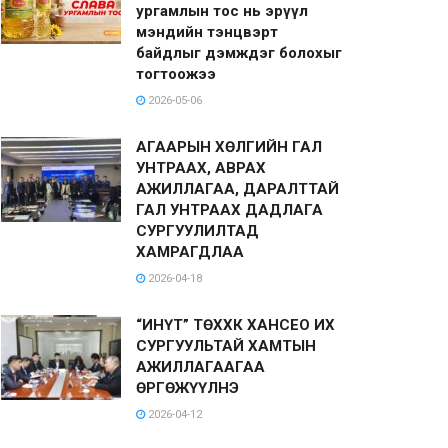
ургамлын тос нь эрүүл
мэндийн тэнцвэрт
байдлыг дэмждэг болохыг
тогтоожээ
2026-05-06
АГААРЫН ХӨЛГИЙН ГАЛ
УНТРААХ, АВРАХ
АЖИЛЛАГАА, ДАРАЛТТАЙ
ГАЛ УНТРААХ ДАДЛАГА
СУРГУУЛИЛТАД
ХАМРАГДЛАА
2026-04-18
“ИНҮТ” ТӨХХК ХАНСЕО ИХ
СУРГУУЛЬТАЙ ХАМТЫН
АЖИЛЛАГААГАА
ӨРГӨЖҮҮЛНЭ
2026-04-12