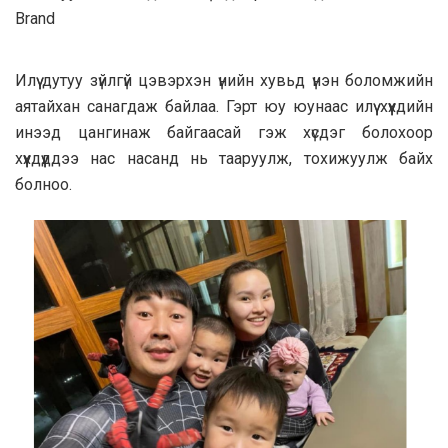
Brand
Илүү дутуу зүйлгүй цэвэрхэн үнийн хувьд үнэн боломжийн
аятайхан санагдаж байлаа. Гэрт юу юунаас илүү хүүхдийн
инээд цангинаж байгаасай гэж хүсдэг болохоор
хүүхдүүддээ нас насанд нь тааруулж, тохижуулж байх
болноо.