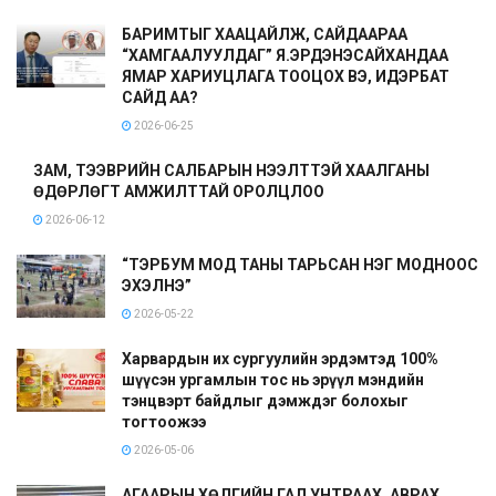
БАРИМТЫГ ХААЦАЙЛЖ, САЙДААРАА
“ХАМГААЛУУЛДАГ” Я.ЭРДЭНЭСАЙХАНДАА
ЯМАР ХАРИУЦЛАГА ТООЦОХ ВЭ, ИДЭРБАТ
САЙД АА?
2026-06-25
ЗАМ, ТЭЭВРИЙН САЛБАРЫН НЭЭЛТТЭЙ ХААЛГАНЫ
ӨДӨРЛӨГТ АМЖИЛТТАЙ ОРОЛЦЛОО
2026-06-12
“ТЭРБУМ МОД ТАНЫ ТАРЬСАН НЭГ МОДНООС
ЭХЭЛНЭ”
2026-05-22
Харвардын их сургуулийн эрдэмтэд 100%
шүүсэн ургамлын тос нь эрүүл мэндийн
тэнцвэрт байдлыг дэмждэг болохыг
тогтоожээ
2026-05-06
АГААРЫН ХӨЛГИЙН ГАЛ УНТРААХ, АВРАХ