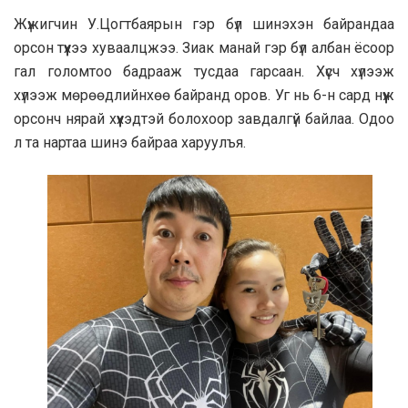
Жүжигчин У.Цогтбаярын гэр бүл шинэхэн байрандаа
орсон түүхээ хуваалцжээ. Зиак манай гэр бүл албан ёсоор
гал голомтоо бадрааж тусдаа гарсаан. Хүсч хүлээж
хүлээж мөрөөдлийнхөө байранд оров. Уг нь 6-н сард нүүж
орсонч нярай хүүхэдтэй болохоор завдалгүй байлаа. Одоо
л та нартаа шинэ байраа харуулъя.