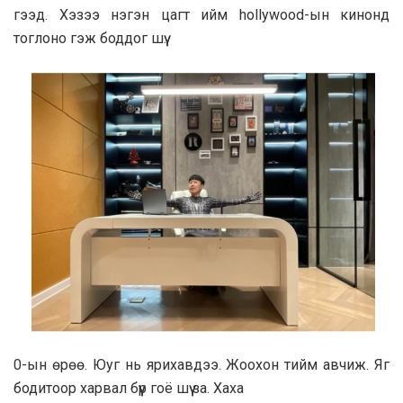
гээд. Хэзээ нэгэн цагт ийм hollywood-ын кинонд
тоглоно гэж боддог шүү.
0-ын өрөө. Юуг нь ярихавдээ. Жоохон тийм авчиж. Яг
бодитоор харвал бүүр гоё шүү за. Хаха