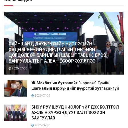
САЙНШАНД ДАХЬ “БҮСИЙН НИСЛЭГИЙН
ХӨДӨЛГӨӨНИЙ УДИРДЛАГЫН ТӨВ”-ИЙН
ЦОГЦОЛБОР БАРИЛГЫН ШАВЫГ ТАВЬЖ, БҮТЭЭН
БАЙГУУЛАЛТЫГ АЛБАН ЁСООР ЭХЛҮҮЛЛЭЭ
2026-07-06
Ж.Мөнхбатын бүтээлийг “нэрлэж” Төрийн
шагналын нэр хүндийг нүүрстэй хутгасангүй
2026-07-06
БНЭУ РУУ ШУУД НИСЛЭГ ҮЙЛДЭХ БЭЛТГЭЛ
АЖЛЫН ХҮРЭЭНД УУЛЗАЛТ ЗОХИОН
БАЙГУУЛАВ
2026-06-30