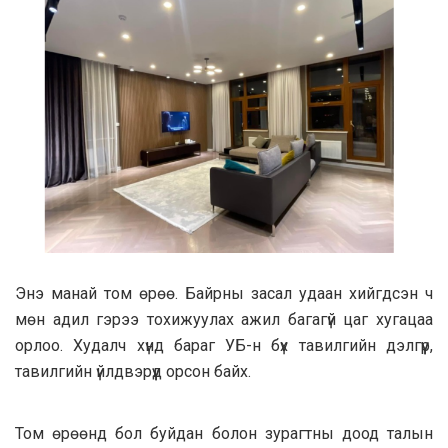
Энэ манай том өрөө. Байрны засал удаан хийгдсэн ч
мөн адил гэрээ тохижуулах ажил багагүй цаг хугацаа
орлоо. Худалч хүнд бараг УБ-н бүх тавилгийн дэлгүүр,
тавилгийн үйлдвэрүүд орсон байх.
Том өрөөнд бол буйдан болон зурагтны доод талын