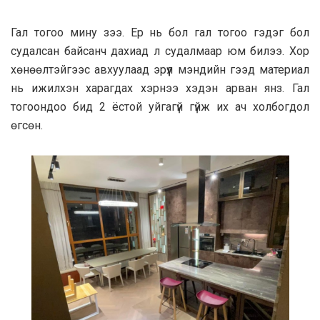
Гал тогоо мину зээ. Ер нь бол гал тогоо гэдэг бол
судалсан байсанч дахиад л судалмаар юм билээ. Хор
хөнөөлтэйгээс авхуулаад эрүүл мэндийн гээд материал
нь ижилхэн харагдах хэрнээ хэдэн арван янз. Гал
тогоондоо бид 2 ёстой уйгагүй гүйж их ач холбогдол
өгсөн.