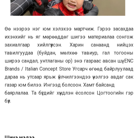
Өө нээрээ нэг юм хэлэхээ мартчиж. Гэрээ засахдаа
ихэнхийг нь яг мөрөөддөг шигээ материалаа сонгож
захиалгаар хийлгүүлсэн. Харин санаанд нийцэх
тавилгуудаа (буйдан, мөлхөө тавиур, гал тогооны
ширээ сандал, унтлаганы ор) энэ газраас авсан шүү. ENC
Brands / Italian Concept Store Угсарч өгөөд байрлуулаад
дараа нь утсаар ярьж үйлчилгээндээ үнэлгээ авдаг сак
газар юм билээ. Ингээд болсоон. Хамт байсанд
баярлалаа. Та бүгдийг хүндлэн ёсолсон Цогтоогийн гэр
бүл.
Шинэ мэдээ