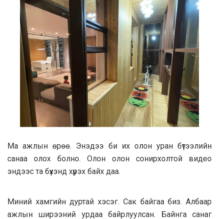
Ма ажлын өрөө. Энэдээ би их олон уран бүтээлийн
санаа олох болно. Олон олон сонирхолтой видео
эндээс та бүхэнд хүрэх байх даа.
Миний хамгийн дуртай хэсэг. Сак байгаа биз. Албаар
ажлын ширээний урдаа байрлуулсан. Байнга санаг