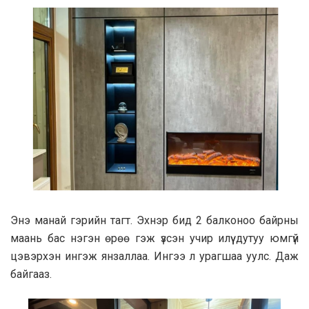
Энэ манай гэрийн тагт. Эхнэр бид 2 балконоо байрны
маань бас нэгэн өрөө гэж үзсэн учир илүү дутуу юмгүй
цэвэрхэн ингэж янзаллаа. Ингээ л урагшаа уулс. Даж
байгааз.