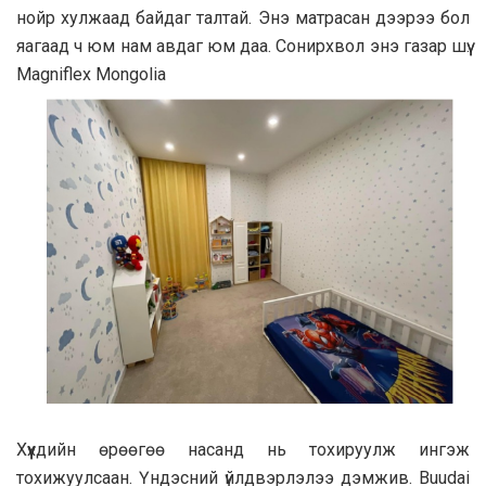
нойр хулжаад байдаг талтай. Энэ матрасан дээрээ бол
яагаад ч юм нам авдаг юм даа. Сонирхвол энэ газар шүү.
Magniflex Mongolia
Хүүхдийн өрөөгөө насанд нь тохируулж ингэж
тохижуулсаан. Үндэсний үйлдвэрлэлээ дэмжив. Buudai