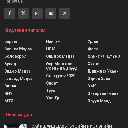
Follow Us
Мэдээний ангилал
Баримт
Нийгэм
Урлаг
Бизнес Мэдээ
НОМ
Фото
Боловсрол
Онцлох Мэдээ
ХАН-УУЛ ДҮҮРЭГ
Бусад
Өвөр Монголын
Хууль
Соёлын Өдрүүд
Видео Мэдээ
Шинжлэх Ухаан
Сонгууль-2020
Гадаад Мэдээ
Эдийн Засаг
Спорт
Зөвлөгөө
ЭМЯ
Түүх
ИНҮТ
Энтертайнмент
Улс Төр
МТЗ
Эрүүл Мэнд
Шинэ мэдээ
САЙНШАНД ДАХЬ “БҮСИЙН НИСЛЭГИЙН