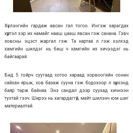
Хүслэнгийн гардаж авсан гал тогоо. Ингэж харагдах
хүртэл хэр их намайг нааш цааш явсан гэж санана. Гэвч
зовсны эцэст жаргал гэж. Та нартаа л гэж хэлхэд
хамгийн шилдэг нь биш ч хамгийн их хичээдэг нь
байгаарай.
Бид 5 тойрч суугаад хотоо хараад хорвоогийн сонин
сайхан ярьж, хов базаж сууна гэж бодохоор л зүрхэнд
баяр төрж байнаа. Энэ сандал дээр суухад хичнээн
тухтай гээч. Ширээ нь хагардаггүй, майт шилэнч юм шиг
материалтай.