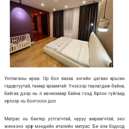
Унтлаганы өрөө. Ор бол яахав энгийн цагаан арьсан
гадаргуутай, төмөр араамтай. Үнэхээр таалагдаж байна,
байгаа дээр нь л авчихмаар байна гээд Хүслэн гуйгаад
хүслээр нь болгосон доо.
Матрас нь бактер устгагчтай, нуруу амраагчтай, эко
жинхэнэ эрүүл мэндийн италийн матрас. Би юм бодоод