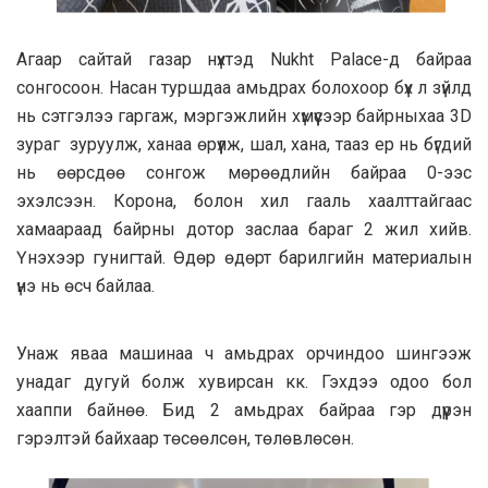
Агаар сайтай газар нүхтэд Nukht Palace-д байраа
сонгосоон. Насан туршдаа амьдрах болохоор бүх л зүйлд
нь сэтгэлээ гаргаж, мэргэжлийн хүмүүсээр байрныхаа 3D
зураг зуруулж, ханаа өрүүлж, шал, хана, тааз ер нь бүгдий
нь өөрсдөө сонгож мөрөөдлийн байраа 0-ээс
эхэлсээн. Корона, болон хил гааль хаалттайгаас
хамаараад байрны дотор заслаа бараг 2 жил хийв.
Үнэхээр гунигтай. Өдөр өдөрт барилгийн материалын
үнэ нь өсч байлаа.
Унаж яваа машинаа ч амьдрах орчиндоо шингээж
унадаг дугуй болж хувирсан кк. Гэхдээ одоо бол
хааппи байнөө. Бид 2 амьдрах байраа гэр дүүрэн
гэрэлтэй байхаар төсөөлсөн, төлөвлөсөн.