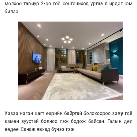
мөлхөө тавиур 2-оо гоё сонгочиход ургаа л ирдэг юм
билээ.
Хэзээ нэгэн цагт өөрийн байртай болохоороо зэвүүн гоё
камен зуухтай болноо гэж бодож байсан. Галын дөл
өөдөө. Санаж явхад бүтнээ гэж.