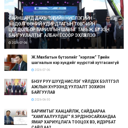
САЙНШАНД ДАХЬ “БҮСИЙН НИСЛЭГИЙН
ХӨДӨЛГӨӨНИЙ УДИРДЛАГЫН ТӨВ”-ИЙН
ЦОГЦОЛБОР БАРИЛГЫН ШАВЫГ ТАВЬЖ, БҮТЭЭН
БАЙГУУЛАЛТЫГ АЛБАН ЁСООР ЭХЛҮҮЛЛЭЭ
2026-07-06
Ж.Мөнхбатын бүтээлийг “нэрлэж” Төрийн
шагналын нэр хүндийг нүүрстэй хутгасангүй
2026-07-06
БНЭУ РУУ ШУУД НИСЛЭГ ҮЙЛДЭХ БЭЛТГЭЛ
АЖЛЫН ХҮРЭЭНД УУЛЗАЛТ ЗОХИОН
БАЙГУУЛАВ
2026-06-30
БАРИМТЫГ ХААЦАЙЛЖ, САЙДААРАА
“ХАМГААЛУУЛДАГ” Я.ЭРДЭНЭСАЙХАНДАА
ЯМАР ХАРИУЦЛАГА ТООЦОХ ВЭ, ИДЭРБАТ
САЙД АА?