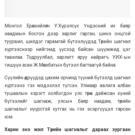
Монгол Ерөнхийлөгч У.Хүрэлсүх Үндэсний их баяр
наадмын босгон дээр зарлиг гарган, шинэ онцгой
туурвил, шилдэг гарамгай бүтээлүүдэд Төрийн шагнал
хүртээснээр нийгэмд үүсээд байсан шүүмжид цэг
тавилаа. Тодруулбал, зарлигт яруу найрагч, УИХ-ын
гишүүн асан Ж.Мөнхбатын бүтээл багтаагүй байна.
Сүүлийн өдрүүдэд цахим орчинд түүний бүтээлд шагнал
хүртээнэ гэх мэдээлэл түгсэн. Улмаар авлига албан
тушаалын хэрэгт холбогдон улс төрөөс дайжсан хүний
бүтээлийг шагнаж, улсын баяр наадам, төрийн
шагналыг нүүрстэй хутгах нь гэх эсэргүүцэл гарсан
юм.
Харин энэ жил Төрийн шагналыг дараах зургаан