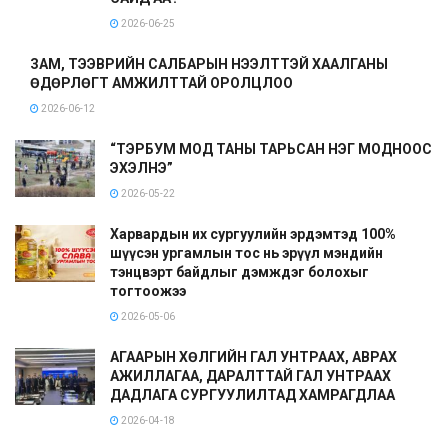
2026-06-25
ЗАМ, ТЭЭВРИЙН САЛБАРЫН НЭЭЛТТЭЙ ХААЛГАНЫ
ӨДӨРЛӨГТ АМЖИЛТТАЙ ОРОЛЦЛОО
2026-06-12
“ТЭРБУМ МОД ТАНЫ ТАРЬСАН НЭГ МОДНООС
ЭХЭЛНЭ”
2026-05-22
Харвардын их сургуулийн эрдэмтэд 100%
шүүсэн ургамлын тос нь эрүүл мэндийн
тэнцвэрт байдлыг дэмждэг болохыг
тогтоожээ
2026-05-06
АГААРЫН ХӨЛГИЙН ГАЛ УНТРААХ, АВРАХ
АЖИЛЛАГАА, ДАРАЛТТАЙ ГАЛ УНТРААХ
ДАДЛАГА СУРГУУЛИЛТАД ХАМРАГДЛАА
2026-04-18