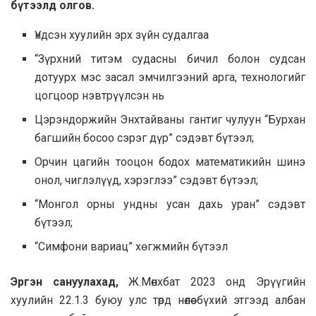
бүтээлд олгов.
Үндсэн хуулийн эрх зүйн судалгаа
“Зүрхний титэм судасны бичил болон судсан
дотуурх мэс засал эмчилгээний арга, технологийг
цогцоор нэвтрүүлсэн нь
Цэрэндоржийн Энхтайваны гантиг чулуун “Бурхан
багшийн босоо сэрэг дүр” сэдэвт бүтээл;
Орчин цагийн тооцон бодох математикийн шинэ
онол, чиглэлүүд, хэрэглээ” сэдэвт бүтээл;
“Монгол орны ундны усан дахь уран”
сэдэвт
бүтээл;
“Симфони вариац” хөгжмийн бүтээл
Эргэн сануулахад,
Ж.Мөнхбат 2023 онд Эрүүгийн
хуулийн 22.1.3 буюу улс төрд нөлөө бүхий этгээд албан