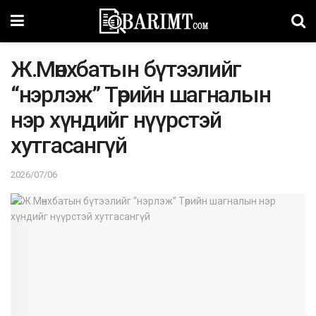
Ж.Мөнхбатын бүтээлийг
“нэрлэж” Төрийн шагналын
нэр хүндийг нүүрстэй
хутгасангүй
2026/07/06