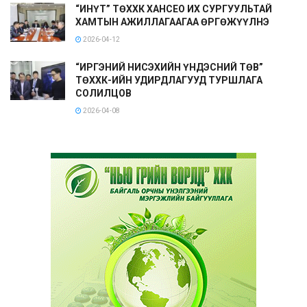
“ИНҮТ” ТӨХХК ХАНСЕО ИХ СУРГУУЛЬТАЙ
ХАМТЫН АЖИЛЛАГААГАА ӨРГӨЖҮҮЛНЭ
2026-04-12
“ИРГЭНИЙ НИСЭХИЙН ҮНДЭСНИЙ ТӨВ”
ТӨХХК-ИЙН УДИРДЛАГУУД ТУРШЛАГА
СОЛИЛЦОВ
2026-04-08