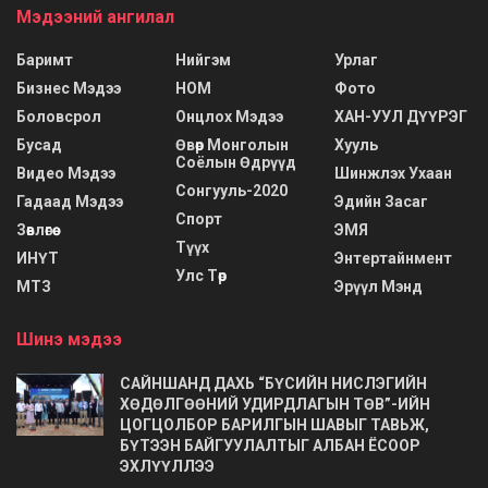
Мэдээний ангилал
Баримт
Нийгэм
Урлаг
Бизнес Мэдээ
НОМ
Фото
Боловсрол
Онцлох Мэдээ
ХАН-УУЛ ДҮҮРЭГ
Бусад
Өвөр Монголын
Хууль
Соёлын Өдрүүд
Видео Мэдээ
Шинжлэх Ухаан
Сонгууль-2020
Гадаад Мэдээ
Эдийн Засаг
Спорт
Зөвлөгөө
ЭМЯ
Түүх
ИНҮТ
Энтертайнмент
Улс Төр
МТЗ
Эрүүл Мэнд
Шинэ мэдээ
САЙНШАНД ДАХЬ “БҮСИЙН НИСЛЭГИЙН
ХӨДӨЛГӨӨНИЙ УДИРДЛАГЫН ТӨВ”-ИЙН
ЦОГЦОЛБОР БАРИЛГЫН ШАВЫГ ТАВЬЖ,
БҮТЭЭН БАЙГУУЛАЛТЫГ АЛБАН ЁСООР
ЭХЛҮҮЛЛЭЭ