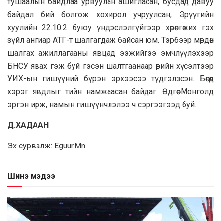
тушаалын байдлаа урвуулан ашигласан, бусдад давуу
байдал бий болгож хохирол учруулсан, Эрүүгийн
хуулийн 22.10.2 буюу үндэслэлгүйгээр хөрөнгөжих гэх
зүйл ангиар АТГ-т шалгагдаж байсан юм. Тэрбээр мөрдөн
шалгах ажиллагааны явцад ээжийгээ эмчлүүлэхээр
БНСУ явах гэж буй гэсэн шалтгаанаар өөрийн хүсэлтээр
УИХ-ын гишүүний бүрэн эрхээсээ түдгэлзсэн. Бөгөөд
хэрэг явдлыг тийн намжаасан байдаг. Өдгөө Монголд
эргэн ирж, намын гишүүнчлэлээ ч сэргээгээд буй.
Д.ХАДААН
Эх сурвалж: Eguur.Mn
Шинэ мэдээ