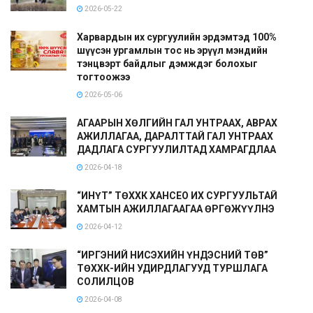
2026-05-22
Харвардын их сургуулийн эрдэмтэд 100%
шүүсэн ургамлын тос нь эрүүл мэндийн
тэнцвэрт байдлыг дэмждэг болохыг
тогтоожээ
2026-05-06
АГААРЫН ХӨЛГИЙН ГАЛ УНТРААХ, АВРАХ
АЖИЛЛАГАА, ДАРАЛТТАЙ ГАЛ УНТРААХ
ДАДЛАГА СУРГУУЛИЛТАД ХАМРАГДЛАА
2026-04-18
“ИНҮТ” ТӨХХК ХАНСЕО ИХ СУРГУУЛЬТАЙ
ХАМТЫН АЖИЛЛАГААГАА ӨРГӨЖҮҮЛНЭ
2026-04-12
“ИРГЭНИЙ НИСЭХИЙН ҮНДЭСНИЙ ТӨВ”
ТӨХХК-ИЙН УДИРДЛАГУУД ТУРШЛАГА
СОЛИЛЦОВ
2026-04-08