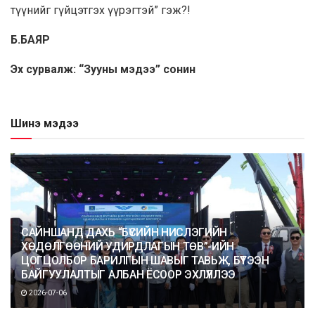
түүнийг гүйцэтгэх үүрэгтэй” гэж?!
Б.БАЯР
Эх сурвалж: “Зууны мэдээ” сонин
Шинэ мэдээ
САЙНШАНД ДАХЬ “БҮСИЙН НИСЛЭГИЙН
ХӨДӨЛГӨӨНИЙ УДИРДЛАГЫН ТӨВ”-ИЙН
ЦОГЦОЛБОР БАРИЛГЫН ШАВЫГ ТАВЬЖ, БҮТЭЭН
БАЙГУУЛАЛТЫГ АЛБАН ЁСООР ЭХЛҮҮЛЛЭЭ
2026-07-06