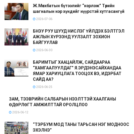
Ж.Мөнхбатын бүтээлийг “нэрлэж” Төрийн
шагналын нэр хүндийг нүүрстэй хутгасангүй
2026-07-06
БНЭУ РУУ ШУУД НИСЛЭГ ҮЙЛДЭХ БЭЛТГЭЛ
АЖЛЫН ХҮРЭЭНД УУЛЗАЛТ ЗОХИОН
БАЙГУУЛАВ
2026-06-30
БАРИМТЫГ ХААЦАЙЛЖ, САЙДААРАА
“ХАМГААЛУУЛДАГ” Я.ЭРДЭНЭСАЙХАНДАА
ЯМАР ХАРИУЦЛАГА ТООЦОХ ВЭ, ИДЭРБАТ
САЙД АА?
2026-06-25
ЗАМ, ТЭЭВРИЙН САЛБАРЫН НЭЭЛТТЭЙ ХААЛГАНЫ
ӨДӨРЛӨГТ АМЖИЛТТАЙ ОРОЛЦЛОО
2026-06-12
“ТЭРБУМ МОД ТАНЫ ТАРЬСАН НЭГ МОДНООС
ЭХЭЛНЭ”