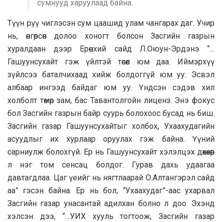
сумнууд харуулаад байна.
Түүн рүү чиглэсэн сум цаашид улам чангарах даг. Учир
нь, өнгөрсөн долоо хоногт болсон Засгийн газрын
хуралдаан дээр Ерөнхий сайд Л.Оюун-Эрдэнэ “…
Гашуунсухайт гэж үйлтэй төсөл юм даа. Иймэрхүү
зүйлсээ баталчихаад хийж болдоггүй юм уу. Эсвэл
албаар ингээд байдаг юм уу. Үндсэн сэдэв хил
холболт төмөр зам, бас Тавантолгойн лиценз. Энэ фокус
бол Засгийн газрын байр суурь болохоос бусад нь биш.
Засгийн газар Гашуунсухайтыг холбох, Ухаахудагийн
асуудлыг их хурлаар оруулах гэж байна. Үүний
сарниулж болохгүй. Ер нь Гашуунсухайт хэлэлцэх дөхөхөөр
л нэг том сенсац болдог. Гурав дахь удаагаа
давтагдлаа. Цаг үеийг нь нягтлаарай О.Алтангэрэл сайд
аа” гэсэн байна. Ер нь бол, “Ухаахудаг”-аас ухарвал
Засгийн газар унасантай адилхан болно л доо. Эхэнд
хэлсэн дээ, “…УИХ хууль тогтоож, Засгийн газар