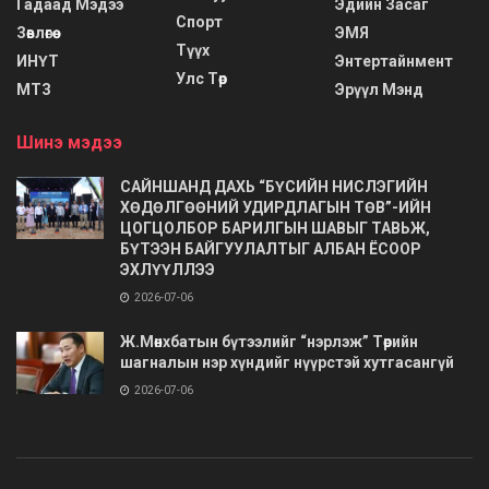
Гадаад Мэдээ
Эдийн Засаг
Спорт
Зөвлөгөө
ЭМЯ
Түүх
ИНҮТ
Энтертайнмент
Улс Төр
МТЗ
Эрүүл Мэнд
Шинэ мэдээ
САЙНШАНД ДАХЬ “БҮСИЙН НИСЛЭГИЙН
ХӨДӨЛГӨӨНИЙ УДИРДЛАГЫН ТӨВ”-ИЙН
ЦОГЦОЛБОР БАРИЛГЫН ШАВЫГ ТАВЬЖ,
БҮТЭЭН БАЙГУУЛАЛТЫГ АЛБАН ЁСООР
ЭХЛҮҮЛЛЭЭ
2026-07-06
Ж.Мөнхбатын бүтээлийг “нэрлэж” Төрийн
шагналын нэр хүндийг нүүрстэй хутгасангүй
2026-07-06