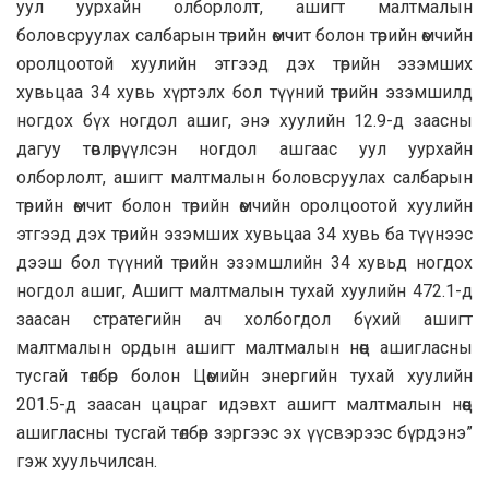
уул уурхайн олборлолт, ашигт малтмалын
боловсруулах салбарын төрийн өмчит болон төрийн өмчийн
оролцоотой хуулийн этгээд дэх төрийн эзэмших
хувьцаа 34 хувь хүртэлх бол түүний төрийн эзэмшилд
ногдох бүх ногдол ашиг, энэ хуулийн 12.9-д заасны
дагуу төвлөрүүлсэн ногдол ашгаас уул уурхайн
олборлолт, ашигт малтмалын боловсруулах салбарын
төрийн өмчит болон төрийн өмчийн оролцоотой хуулийн
этгээд дэх төрийн эзэмших хувьцаа 34 хувь ба түүнээс
дээш бол түүний төрийн эзэмшлийн 34 хувьд ногдох
ногдол ашиг, Ашигт малтмалын тухай хуулийн 472.1-д
заасан стратегийн ач холбогдол бүхий ашигт
малтмалын ордын ашигт малтмалын нөөц ашигласны
тусгай төлбөр болон Цөмийн энергийн тухай хуулийн
201.5-д заасан цацраг идэвхт ашигт малтмалын нөөц
ашигласны тусгай төлбөр зэргээс эх үүсвэрээс бүрдэнэ”
гэж хуульчилсан.