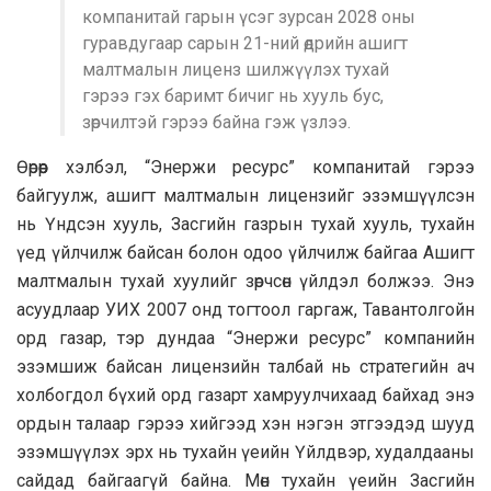
компанитай гарын үсэг зурсан 2028 оны
гуравдугаар сарын 21-ний өдрийн ашигт
малтмалын лиценз шилжүүлэх тухай
гэрээ гэх баримт бичиг нь хууль бус,
зөрчилтэй гэрээ байна гэж үзлээ.
Өөрөөр хэлбэл, “Энержи ресурс” компанитай гэрээ
байгуулж, ашигт малтмалын лицензийг эзэмшүүлсэн
нь Үндсэн хууль, Засгийн газрын тухай хууль, тухайн
үед үйлчилж байсан болон одоо үйлчилж байгаа Ашигт
малтмалын тухай хуулийг зөрчсөн үйлдэл болжээ. Энэ
асуудлаар УИХ 2007 онд тогтоол гаргаж, Тавантолгойн
орд газар, тэр дундаа “Энержи ресурс” компанийн
эзэмшиж байсан лицензийн талбай нь стратегийн ач
холбогдол бүхий орд газарт хамруулчихаад байхад энэ
ордын талаар гэрээ хийгээд хэн нэгэн этгээдэд шууд
эзэмшүүлэх эрх нь тухайн үеийн Үйлдвэр, худалдааны
сайдад байгаагүй байна. Мөн тухайн үеийн Засгийн