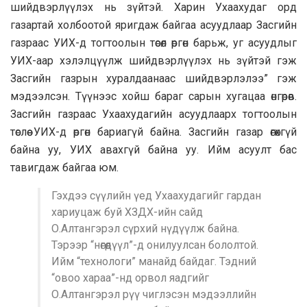
шийдвэрлүүлэх нь зүйтэй. Харин Ухаахудаг орд
газартай холбоотой яригдаж байгаа асуудлаар Засгийн
газраас УИХ-д тогтоолын төсөл өргөн барьж, уг асуудлыг
УИХ-аар хэлэлцүүлж шийдвэрлүүлэх нь зүйтэй гэж
Засгийн газрын хуралдаанаас шийдвэрлэлээ” гэж
мэдээлсэн. Түүнээс хойш бараг сарын хугацаа өнгөрөв.
Засгийн газраас Ухаахудагийн асуудлаарх тогтоолын
төслөө УИХ-д өргөн бариагүй байна. Засгийн газар өгөхгүй
байна уу, УИХ авахгүй байна уу. Ийм асуулт бас
тавигдаж байгаа юм.
Гэхдээ сүүлийн үед Ухаахудагийг гардан
хариуцаж буй ХЗДХ-ийн сайд
О.Алтангэрэл сүрхий нүдүүлж байна.
Тэрээр “нөгөөдүүл”-д онилуулсан бололтой.
Ийм “технологи” манайд байдаг. Тэдний
“овоо хараа”-нд орвол яадгийг
О.Алтангэрэл рүү чиглэсэн мэдээллийн