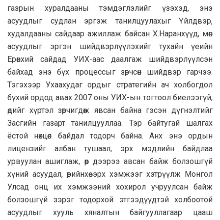
газрын хуралдааны тэмдэглэлийг үзэхэд, энэ
асуудлыг судлан эргэж танилцуулахыг Үйлдвэр,
худалдааны сайдаар ажиллаж байсан Х.Наранхүүд, мөн
асуудлыг эргэн шийдвэрлүүлэхийг тухайн үеийн
Ерөнхий сайдад УИХ-аас даалгаж шийдвэрлүүлсэн
байхад энэ бүх процессыг зөрчсөн шийдвэр гарчээ.
Тэгэхээр Ухаахудаг ордыг стратегийн ач холбогдол
бүхий ордод авах 2007 оны УИХ-ын тогтоол биелээгүй,
өдийг хүртэл зөрчигдөж явсан байна гэсэн дүгнэлтийг
Засгийн газарт танилцууллаа. Тэр байтугай шалгах
ёстой нөхцөл байдал тодорч байна. Анх энэ ордын
лицензийг албан тушаал, эрх мэдлийн байдлаа
урвуулан ашиглаж, өөр дээрээ авсан байж болзошгүй
хүний асуудал, өөрийнхөө эрх хэмжээг хэтрүүлж Монгол
Улсад онц их хэмжээний хохирол учруулсан байж
болзошгүй зэрэг тодорхой этгээдүүдтэй холбоотой
асуудлыг хууль хяналтын байгууллагаар цааш