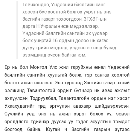
Товчхондоо, Үндэсний баялгийн санг
хоосон бус хоолтой болгох үүрэг нь энэ
Засгийн газарт тохоогдсон. ЗГХЭГ-ын
дарга Н.Учралын өгсөн мэдээллээр,
Үндэсний баялгийн сангийн эх үүсвэр
болх учиртай 16 ордын долоо нь хагас
дутуу төрийн мэдэлд, үлдсэн ес нь өөр бусад
эзэмшилд очсон байгаа юм.
Ер нь бол Монгол Улс жил гаруйхны өмнө л Үндэсний
баялгийн сангийн хуультай болж, тэр сангаа хоолтой
болгох ажил эхэлсэн. Энэ хүрээнд Засгийн газар эхний
ээлжинд Тавантолгой ордыг бүтнээр нь авах ажлыг
эхлүүлсэн. Тодруулбал, Тавантолгойн ордын нэг хэсэг
Ухаахудагийг төрд эргүүлэн авахаар шийдвэрлэсэн.
Сүүлийн үед энэ нь ажил хэрэг болох уу, эсвэл
оролдлого төдийнхөөр дуусах уу гэдэг асуултын тэмдэг
босгоод байна. Юутай ч Засгийн газрын зүгээс