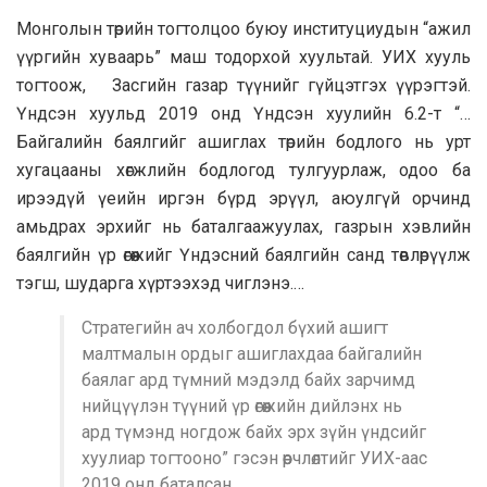
Монголын төрийн тогтолцоо буюу институциудын “ажил
үүргийн хуваарь” маш тодорхой хуультай. УИХ хууль
тогтоож, Засгийн газар түүнийг гүйцэтгэх үүрэгтэй.
Үндсэн хуульд 2019 онд Үндсэн хуулийн 6.2-т “…
Байгалийн баялгийг ашиглах төрийн бодлого нь урт
хугацааны хөгжлийн бодлогод тулгуурлаж, одоо ба
ирээдүй үеийн иргэн бүрд эрүүл, аюулгүй орчинд
амьдрах эрхийг нь баталгаажуулах, газрын хэвлийн
баялгийн үр өгөөжийг Үндэсний баялгийн санд төвлөрүүлж
тэгш, шударга хүртээхэд чиглэнэ.…
Стратегийн ач холбогдол бүхий ашигт
малтмалын ордыг ашиглахдаа байгалийн
баялаг ард түмний мэдэлд байх зарчимд
нийцүүлэн түүний үр өгөөжийн дийлэнх нь
ард түмэнд ногдож байх эрх зүйн үндсийг
хуулиар тогтооно” гэсэн өөрчлөлтийг УИХ-аас
2019 онд баталсан.