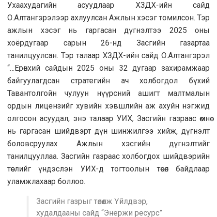
Ухаахудагийн асуудлаар ХЗДХ-ийн сайд
О.Алтангэрэлээр ахлуулсан Ажлын хэсэг томилсон. Тэр
ажлын хэсэг нь гаргасан дүгнэлтээ 2025 оны
хоёрдугаар сарын 26-нд Засгийн газартаа
танилцуулсан. Тэр талаар ХЗДХ-ийн сайд О.Алтангэрэл
“…Ерөнхий сайдын 2025 оны 32 дугаар захирамжаар
байгуулагдсан стратегийн ач холбогдол бүхий
Тавантолгойн чулуун нүүрсний ашигт малтмалын
ордын лицензийг хувийн хэвшлийн аж ахуйн нэгжид
олгосон асуудал, энэ талаар УИХ, Засгийн газраас өмнө
нь гаргасан шийдвэрт дүн шинжилгээ хийж, дүгнэлт
боловсруулах Ажлын хэсгийн дүгнэлтийг
танилцууллаа. Засгийн газраас холбогдох шийдвэрийн
төслийг үндэслэн УИХ-д тогтоолын төсөл байдлаар
уламжлахаар боллоо.
Засгийн газрыг төлөөлж Үйлдвэр,
худалдааны сайд “Энержи ресурс”