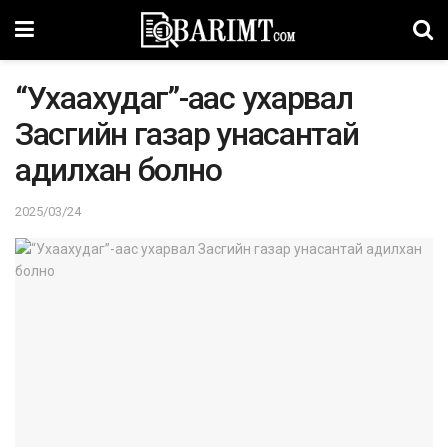
“Ухаахудаг”-аас ухарвал
Засгийн газар унасантай
адилхан болно
2025/03/24