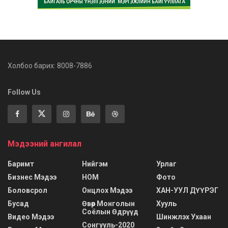
Холбоо барих: 8008-7886
Follow Us
Мэдээний ангилал
Баримт
Нийгэм
Урлаг
Бизнес Мэдээ
НОМ
Фото
Боловсрол
Онцлох Мэдээ
ХАН-УУЛ ДҮҮРЭГ
Бусад
Өвөр Монголын
Хууль
Соёлын Өдрүүд
Видео Мэдээ
Шинжлэх Ухаан
Сонгууль-2020