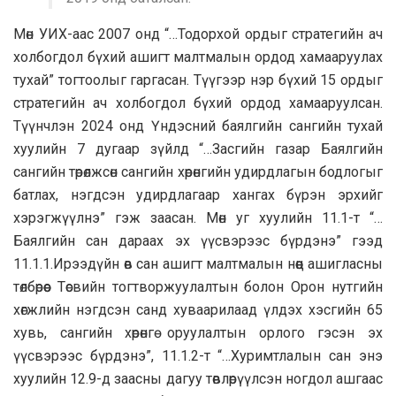
Мөн УИХ-аас 2007 онд “…Тодорхой ордыг стратегийн ач
холбогдол бүхий ашигт малтмалын ордод хамааруулах
тухай” тогтоолыг гаргасан. Түүгээр нэр бүхий 15 ордыг
стратегийн ач холбогдол бүхий ордод хамааруулсан.
Түүнчлэн 2024 онд Үндэсний баялгийн сангийн тухай
хуулийн 7 дугаар зүйлд “…Засгийн газар Баялгийн
сангийн төрөлжсөн сангийн хөрөнгийн удирдлагын бодлогыг
батлах, нэгдсэн удирдлагаар хангах бүрэн эрхийг
хэрэгжүүлнэ” гэж заасан. Мөн уг хуулийн 11.1-т “…
Баялгийн сан дараах эх үүсвэрээс бүрдэнэ” гээд
11.1.1.Ирээдүйн өв сан ашигт малтмалын нөөц ашигласны
төлбөрөөс Төсвийн тогтворжуулалтын болон Орон нутгийн
хөгжлийн нэгдсэн санд хуваарилаад үлдэх хэсгийн 65
хувь, сангийн хөрөнгө оруулалтын орлого гэсэн эх
үүсвэрээс бүрдэнэ”, 11.1.2-т “…Хуримтлалын сан энэ
хуулийн 12.9-д заасны дагуу төвлөрүүлсэн ногдол ашгаас