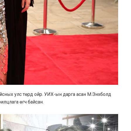
йсных улс төрд ойр. УИХ-ын дарга асан М.Энхболд
рилцлага өгч байсан.