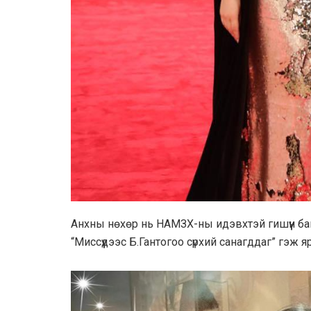
Анхны нөхөр нь НАМЗХ-ны идэвхтэй гишүүн ба
“Миссүүдээс Б.Гантогоо сүрхий санагддаг” гэж я