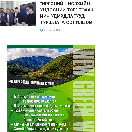
“ИРГЭНИЙ НИСЭХИЙН
ҮНДЭСНИЙ ТӨВ” ТӨХХК-
ИЙН УДИРДЛАГУУД
ТУРШЛАГА СОЛИЛЦОВ
2026-04-08