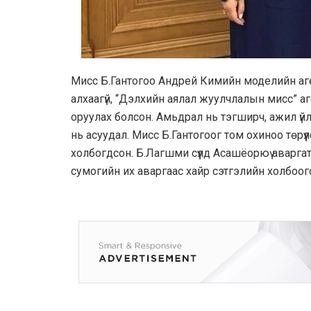
Мисс Б.Гантогоо Андрей Кимийн моделийн аге
алхаагүй, “Дэлхийн аялал жуулчлалын мисс” а
оруулах болсон. Амьдрал нь тэгширч, ажил үйлс
нь асуудал. Мисс Б.Гантогоог том охиноо төрүүл
холбогдсон. Б.Лагшми сүүлд Асашёорюү аварга
сумогийн их аваргаас хайр сэтгэлийн холбоого