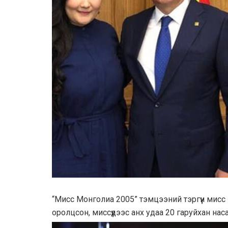
“Мисс Монголиа 2005” тэмцээний тэргүүн мис
оролцсон, миссүүдээс анх удаа 20 гаруйхан наса