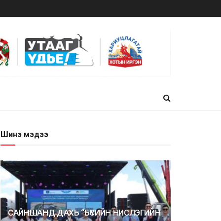
Шинэ мэдээ
САЙНШАНД ДАХЬ “БҮСИЙН НИСЛЭГИЙН