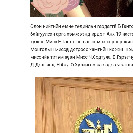
Олон нийтийн өмнө төдийлөн гардаггүй Б.Ганто
байгуулсан арга хэмжээнд ирдэг. Анх 19 наста
хүрлээ. Мисс Б.Гантогоо нас нэмэх хэрээр жин
Монголын миссүүд дотроос хамгийн их жин нэмс
миссийн титэм зүүсэн Мисс Ч.Содтуяа, Б.Гэрэл
Д.Долгион, Н.Ану, О.Хулангоо нар одоо ч загв