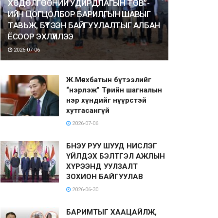
ХӨДӨЛГӨӨНИЙ УДИРДЛАГЫН ТӨВ”-
ИЙН ЦОГЦОЛБОР БАРИЛГЫН ШАВЫГ
ТАВЬЖ, БҮТЭЭН БАЙГУУЛАЛТЫГ АЛБАН
ЁСООР ЭХЛҮҮЛЛЭЭ
2026-07-06
Ж.Мөнхбатын бүтээлийг
“нэрлэж” Төрийн шагналын
нэр хүндийг нүүрстэй
хутгасангүй
2026-07-06
БНЭУ РУУ ШУУД НИСЛЭГ
ҮЙЛДЭХ БЭЛТГЭЛ АЖЛЫН
ХҮРЭЭНД УУЛЗАЛТ
ЗОХИОН БАЙГУУЛАВ
2026-06-30
БАРИМТЫГ ХААЦАЙЛЖ,