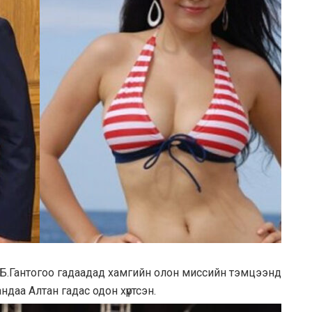
с Б.Гантогоо гадаадад хамгийн олон миссийн тэмцээнд
ндаа Алтан гадас одон хүртсэн.