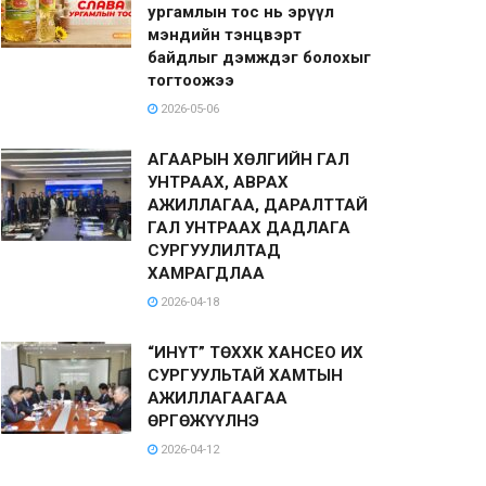
ургамлын тос нь эрүүл
мэндийн тэнцвэрт
байдлыг дэмждэг болохыг
тогтоожээ
2026-05-06
АГААРЫН ХӨЛГИЙН ГАЛ
УНТРААХ, АВРАХ
АЖИЛЛАГАА, ДАРАЛТТАЙ
ГАЛ УНТРААХ ДАДЛАГА
СУРГУУЛИЛТАД
ХАМРАГДЛАА
2026-04-18
“ИНҮТ” ТӨХХК ХАНСЕО ИХ
СУРГУУЛЬТАЙ ХАМТЫН
АЖИЛЛАГААГАА
ӨРГӨЖҮҮЛНЭ
2026-04-12