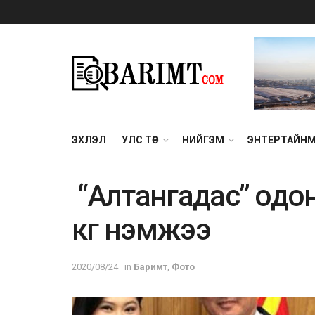
ЭХЛЭЛ
УЛС ТӨР
НИЙГЭМ
ЭНТЕРТАЙН
“Алтангадас” одон
кг нэмжээ
2020/08/24
in
Баримт
,
Фото