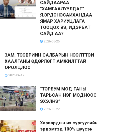
САЙДААРАА
“ХАМГААЛУУЛДАГ”
Я.ЭРДЭНЭСАЙХАНДАА
ЯМАР ХАРИУЦЛАГА
ТООЦОХ ВЭ, ИДЭРБАТ
САЙД АА?
2026-06-25
ЗАМ, ТЭЭВРИЙН САЛБАРЫН НЭЭЛТТЭЙ
ХААЛГАНЫ ӨДӨРЛӨГТ АМЖИЛТТАЙ
ОРОЛЦЛОО
2026-06-12
“ТЭРБУМ МОД ТАНЫ
ТАРЬСАН НЭГ МОДНООС
ЭХЭЛНЭ”
2026-05-22
Харвардын их сургуулийн
эрдэмтэд 100% шүүсэн