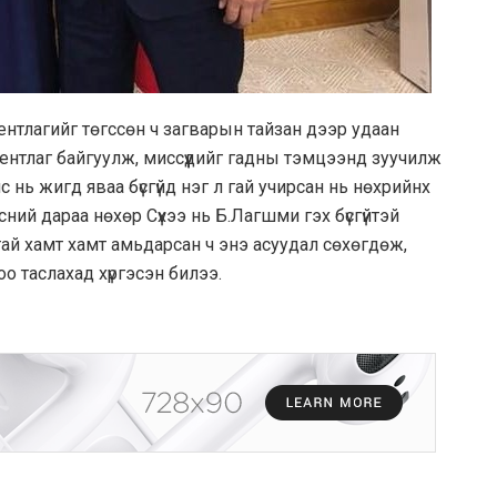
нтлагийг төгссөн ч загварын тайзан дээр удаан
гентлаг байгуулж, миссүүдийг гадны тэмцээнд зуучилж
 нь жигд яваа бүсгүйд нэг л гай учирсан нь нөхрийнх
сний дараа нөхөр Сүхээ нь Б.Лагшми гэх бүсгүйтэй
тай хамт хамт амьдарсан ч энэ асуудал сөхөгдөж,
о таслахад хүргэсэн билээ.