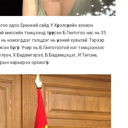
гоо одоо Ерөнхий сайд У.Хүрэлсүхийн зохион
й миссийн тэмцээнд түрүүлсэн Б.Гантогоо нас нь 35
 нь нэмэгддэг гэлцдэг нь үнэний хувьтай. Тэрээр
эн бүсгүй. Учир нь Б.Гантогоотой нэг тэмцээнээс
чулуун, Х.Бадамгэрэл, Б.Бадамцэцэг, И.Төгсөө,
арын карьерээ орхиогүй.