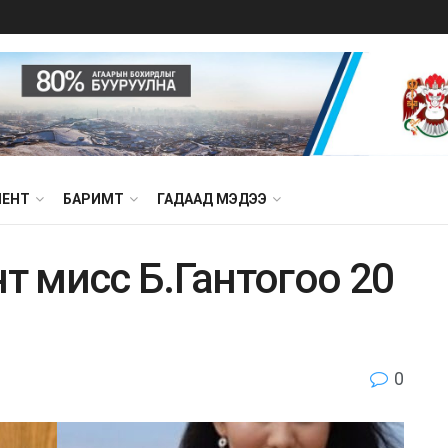
МЕНТ
БАРИМТ
ГАДААД МЭДЭЭ
т мисс Б.Гантогоо 20
0