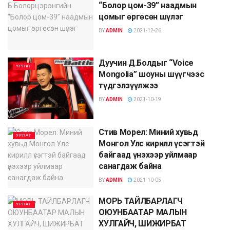
“Болор цом-39” наадмын
цомыг өргөсөн шүлэг
BY
ADMIN
2021-12-26
Дуучин Д.Болдыг “Voice
УРЛАГ
Mongolia” шоуны шүүгчээс
түдгэлзүүлжээ
BY
ADMIN
2021-10-19
Стив Морел: Миний хувьд
УРЛАГ
Монгол Улс кирилл үсэгтэй
байгаад үнэхээр уйлмаар
санагдаж байна
BY
ADMIN
2021-10-05
МОРЬ ТАЙЛБАРЛАГЧ
УРЛАГ
ОЮУНБААТАР МАЛЫН
ХУЛГАЙЧ, ШИЖИРБАТ