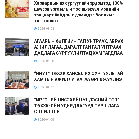
Харвардын их сургуулийн эрдэмтэд 100%
шүүсэн ургамлын тос нь эрүүл мэндийн
тэнцвэрт байдлыг дэмждэг болохыг
тогтоожээ
2026-05-06
АГААРЫН ХӨЛГИЙН ГАЛ УНТРААХ, АВРАХ
АЖИЛЛАГАА, ДАРАЛТТАЙ ГАЛ УНТРААХ
ДАДЛАГА СУРГУУЛИЛТАД ХАМРАГДЛАА
2026-04-18
“ИНҮТ” ТӨХХК ХАНСЕО ИХ СУРГУУЛЬТАЙ
ХАМТЫН АЖИЛЛАГААГАА ӨРГӨЖҮҮЛНЭ
2026-04-12
“ИРГЭНИЙ НИСЭХИЙН ҮНДЭСНИЙ ТӨВ”
ТӨХХК-ИЙН УДИРДЛАГУУД ТУРШЛАГА
СОЛИЛЦОВ
2026-04-08