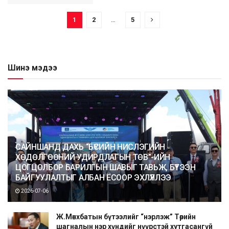
1
2
…
5
Шинэ мэдээ
САЙНШАНД ДАХЬ “БҮСИЙН НИСЛЭГИЙН
ХӨДӨЛГӨӨНИЙ УДИРДЛАГЫН ТӨВ”-ИЙН
ЦОГЦОЛБОР БАРИЛГЫН ШАВЫГ ТАВЬЖ, БҮТЭЭН
БАЙГУУЛАЛТЫГ АЛБАН ЁСООР ЭХЛҮҮЛЛЭЭ
2026-07-06
Ж.Мөнхбатын бүтээлийг “нэрлэж” Төрийн
шагналын нэр хүндийг нүүрстэй хутгасангүй