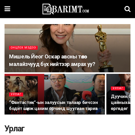
ОНЦЛОХ МЭДЭЭ
Мишель Йеог Оскар авсны төлөө
малайзчууд бүх нийтээр амрах уу?
УРЛАГ
УРЛАГ
Дуучин С.Т
“Фантастик”-ын залуусын талаар бичсэн
цайныхаа 
бодит шүүмж цахим орчинд шуугиан тарив
ѳргѳдѳг
Урлаг