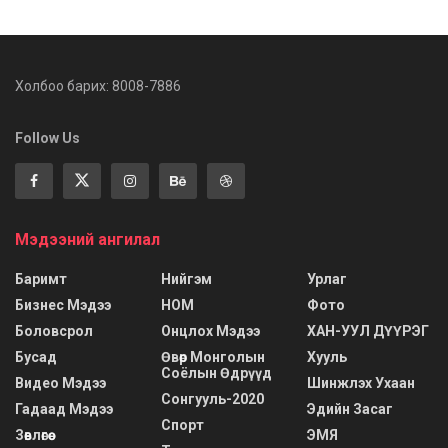
Холбоо барих: 8008-7886
Follow Us
Мэдээний ангилал
Баримт
Нийгэм
Урлаг
Бизнес Мэдээ
НОМ
Фото
Боловсрол
Онцлох Мэдээ
ХАН-УУЛ ДҮҮРЭГ
Бусад
Өвөр Монголын
Хууль
Соёлын Өдрүүд
Видео Мэдээ
Шинжлэх Ухаан
Сонгууль-2020
Гадаад Мэдээ
Эдийн Засаг
Спорт
Зөвлөгөө
ЭМЯ