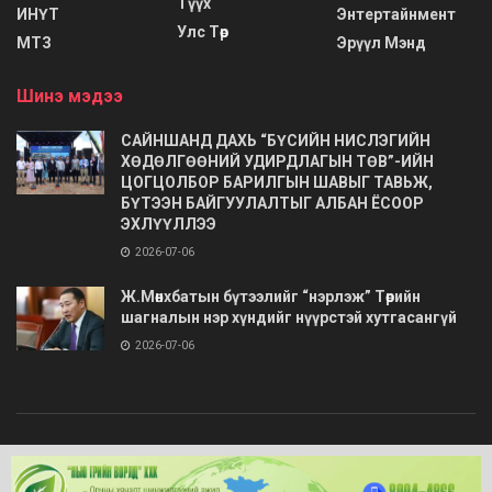
Түүх
ИНҮТ
Энтертайнмент
Улс Төр
МТЗ
Эрүүл Мэнд
Шинэ мэдээ
САЙНШАНД ДАХЬ “БҮСИЙН НИСЛЭГИЙН
ХӨДӨЛГӨӨНИЙ УДИРДЛАГЫН ТӨВ”-ИЙН
ЦОГЦОЛБОР БАРИЛГЫН ШАВЫГ ТАВЬЖ,
БҮТЭЭН БАЙГУУЛАЛТЫГ АЛБАН ЁСООР
ЭХЛҮҮЛЛЭЭ
2026-07-06
Ж.Мөнхбатын бүтээлийг “нэрлэж” Төрийн
шагналын нэр хүндийг нүүрстэй хутгасангүй
2026-07-06
© 2020
Barimt.com
- Зохиогчийн эрх хуулиар хамгаалагдсан. Загварыг
ONLINE MEDIA LLC
.