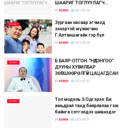
ШААРИГ ТОГЛУУЛАГЧ…
BY
ADMIN
2021-09-28
Зургаан насаар эгчмэд
УРЛАГ
эхнэртэй жүжигчин
Г.Алтаншагайн гэр бүл
BY
ADMIN
2021-09-28
Б.БАЯР-ОТГОН: “НҮДЭНГОО”
УРЛАГ
ДУУНЫ ХУВИЛБАР
ЗӨВШӨӨРӨЛГҮЙ ЦАЦАГДСАН
BY
ADMIN
2021-07-22
Топ модель Э.Одгэрэл: Би
УРЛАГ
амьдрал танд баярлалаа гэж
байнга сэтгэлдээ шивнэдэг
BY
ADMIN
2021-06-07