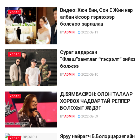
Видео: Хюн Бин, Сон Е Жин нар
УРЛАГ
албан ёсоор гэрлэхээр
болсноо зарлалаа
BY
ADMIN
2022-02-11
Сураг алдарсан
УРЛАГ
“Флаш”хамтлаг ”тэсрэлт” хийхээ
болжээ
BY
ADMIN
2022-02-10
Д.БЯМБАСҮРЭН: ОЛОН ТАЛААР
УРЛАГ
ХӨРВӨХ ЧАДВАРТАЙ РЕППЕР
БОЛОХЫГ ХҮСДЭГ
BY
ADMIN
2022-02-09
Яруу найрагч Б.Болорцэрэнгийн
УРЛАГ