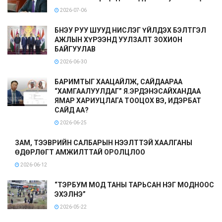
2026-07-06
БНЭУ РУУ ШУУД НИСЛЭГ ҮЙЛДЭХ БЭЛТГЭЛ
АЖЛЫН ХҮРЭЭНД УУЛЗАЛТ ЗОХИОН
БАЙГУУЛАВ
2026-06-30
БАРИМТЫГ ХААЦАЙЛЖ, САЙДААРАА
“ХАМГААЛУУЛДАГ” Я.ЭРДЭНЭСАЙХАНДАА
ЯМАР ХАРИУЦЛАГА ТООЦОХ ВЭ, ИДЭРБАТ
САЙД АА?
2026-06-25
ЗАМ, ТЭЭВРИЙН САЛБАРЫН НЭЭЛТТЭЙ ХААЛГАНЫ
ӨДӨРЛӨГТ АМЖИЛТТАЙ ОРОЛЦЛОО
2026-06-12
“ТЭРБУМ МОД ТАНЫ ТАРЬСАН НЭГ МОДНООС
ЭХЭЛНЭ”
2026-05-22