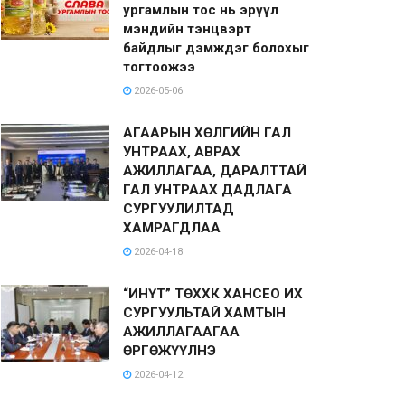
ургамлын тос нь эрүүл
мэндийн тэнцвэрт
байдлыг дэмждэг болохыг
тогтоожээ
2026-05-06
АГААРЫН ХӨЛГИЙН ГАЛ
УНТРААХ, АВРАХ
АЖИЛЛАГАА, ДАРАЛТТАЙ
ГАЛ УНТРААХ ДАДЛАГА
СУРГУУЛИЛТАД
ХАМРАГДЛАА
2026-04-18
“ИНҮТ” ТӨХХК ХАНСЕО ИХ
СУРГУУЛЬТАЙ ХАМТЫН
АЖИЛЛАГААГАА
ӨРГӨЖҮҮЛНЭ
2026-04-12