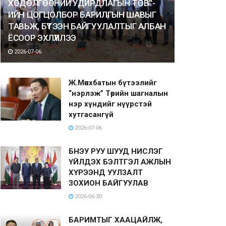
ХӨДӨЛГӨӨНИЙ УДИРДЛАГЫН ТӨВ”-
ИЙН ЦОГЦОЛБОР БАРИЛГЫН ШАВЫГ
ТАВЬЖ, БҮТЭЭН БАЙГУУЛАЛТЫГ АЛБАН
ЁСООР ЭХЛҮҮЛЛЭЭ
2026-07-06
Ж.Мөнхбатын бүтээлийг
“нэрлэж” Төрийн шагналын
нэр хүндийг нүүрстэй
хутгасангүй
2026-07-06
БНЭУ РУУ ШУУД НИСЛЭГ
ҮЙЛДЭХ БЭЛТГЭЛ АЖЛЫН
ХҮРЭЭНД УУЛЗАЛТ
ЗОХИОН БАЙГУУЛАВ
2026-06-30
БАРИМТЫГ ХААЦАЙЛЖ,