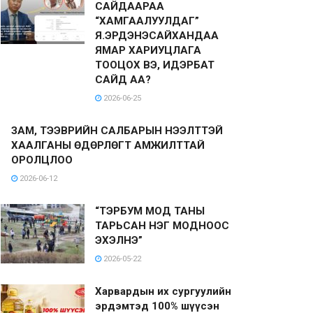
САЙДААРАА
“ХАМГААЛУУЛДАГ”
Я.ЭРДЭНЭСАЙХАНДАА
ЯМАР ХАРИУЦЛАГА
ТООЦОХ ВЭ, ИДЭРБАТ
САЙД АА?
2026-06-25
ЗАМ, ТЭЭВРИЙН САЛБАРЫН НЭЭЛТТЭЙ
ХААЛГАНЫ ӨДӨРЛӨГТ АМЖИЛТТАЙ
ОРОЛЦЛОО
2026-06-12
“ТЭРБУМ МОД ТАНЫ
ТАРЬСАН НЭГ МОДНООС
ЭХЭЛНЭ”
2026-05-22
Харвардын их сургуулийн
эрдэмтэд 100% шүүсэн