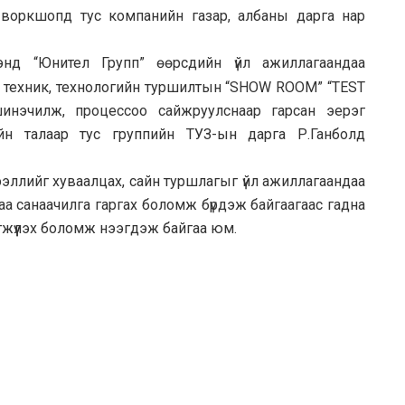
 воркшопд тус компанийн газар, албаны дарга нар
нд “Юнител Групп” өөрсдийн үйл ажиллагаандаа
н, техник, технологийн туршилтын “SHOW ROOM” “TEST
инэчилж, процессоо сайжруулснаар гарсан эерэг
дийн талаар тус группийн ТУЗ-ын дарга Р.Ганболд
ллийг хуваалцах, сайн туршлагыг үйл ажиллагаандаа
аа санаачилга гаргах боломж бүрдэж байгаагаас гадна
гжүүлэх боломж нээгдэж байгаа юм.