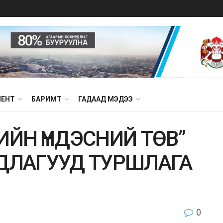
МЕНТ
БАРИМТ
ГАДААД МЭДЭЭ
ИЙН ҮНДЭСНИЙ ТӨВ”
ДЛАГУУД ТУРШЛАГА
0