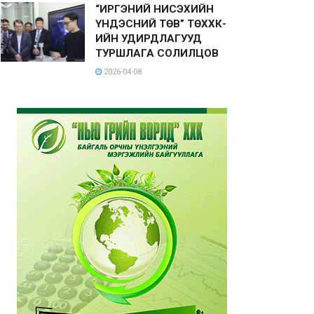
“ИРГЭНИЙ НИСЭХИЙН
ҮНДЭСНИЙ ТӨВ” ТӨХХК-
ИЙН УДИРДЛАГУУД
ТУРШЛАГА СОЛИЛЦОВ
2026-04-08