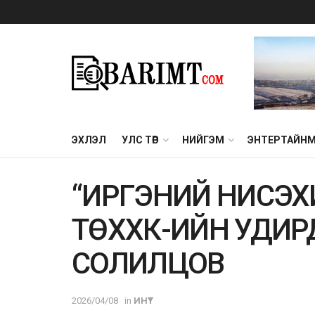
ЭХЛЭЛ
УЛС ТӨР
НИЙГЭМ
ЭНТЕРТАЙН
“ИРГЭНИЙ НИСЭХ
ТӨХХК-ИЙН УДИР
СОЛИЛЦОВ
2026/04/08
in
ИНҮТ