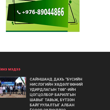
инэ мэдээ
САЙНШАНД ДАХЬ “БҮСИЙН
НИСЛЭГИЙН ХӨДӨЛГӨӨНИЙ
УДИРДЛАГЫН ТӨВ”-ИЙН
ЦОГЦОЛБОР БАРИЛГЫН
ШАВЫГ ТАВЬЖ, БҮТЭЭН
БАЙГУУЛАЛТЫГ АЛБАН