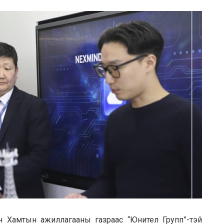
н Хамтын ажиллагааны газраас “Юнител Групп”-тэй