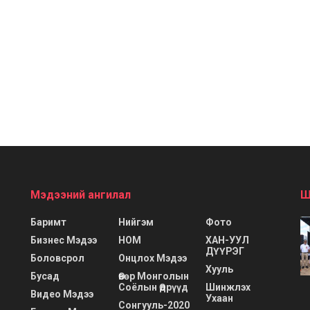
Мэдээний ангилал
Ш
Баримт
Нийгэм
Фото
Бизнес Мэдээ
НОМ
ХАН-УУЛ
ДҮҮРЭГ
Боловсрол
Онцлох Мэдээ
Хууль
Бусад
Өвөр Монголын
Соёлын Өдрүүд
Шинжлэх
Видео Мэдээ
Ухаан
Сонгууль-2020