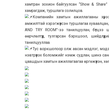
хамтран зохион байгуулсан “Show & Share”
хамрагдаж, туршлага солилцов.
Компанийн хамтын ажиллагааны хүрээ
амжилттай хэрэгжүүлсэн туршлагаа хуваалца
AND TRY ROOM”-ээ танилцуулан, бүтцээ ш
өөрчлөлтүүд, тулгарсан бэрхшээл, шийдлүү
танилцууллаа.
Тус воркшопоор олж авсан мэдлэг, мэдээ
нэвтрүүлэх боломжийг нэмж судлан, шинэ сан
цаашдын хамтын ажиллагаагаа өргөжүүлэн, хө