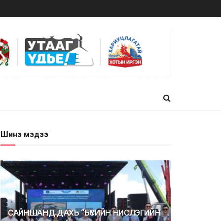
Шинэ мэдээ
САЙНШАНД ДАХЬ “БҮСИЙН НИСЛЭГИЙН