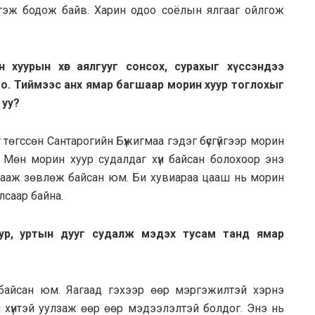
бэ гэж бодож байв. Харин одоо соёлын ялгааг ойлгож
 хуурын хөг аялгууг сонсох, сурахыг хүссэндээ
о. Тиймээс анх ямар багшаар морин хуур тоглохыг
 уу?
төгссөн Сантарогийн Бүжигмаа гэдэг бүсгүйгээр морин
н. Мөн морин хуур судалдаг хүн байсан болохоор энэ
зааж зөвлөж байсан юм. Би хувиараа цааш нь морин
лсаар байна.
уур, уртын дууг судалж мэдэх тусам танд ямар
 байсан юм. Яагаад гэхээр өөр мэргэжилтэй хэрнэ
 хүнтэй уулзаж өөр өөр мэдээлэлтэй болдог. Энэ нь