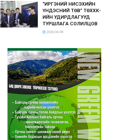
“ИРГЭНИЙ НИСЭХИЙН
ҮНДЭСНИЙ ТӨВ” ТӨХХК-
ИЙН УДИРДЛАГУУД
ТУРШЛАГА СОЛИЛЦОВ
2026-04-08