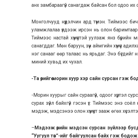
анх замбараагүй санагдаж байсан бол одоо их
Монголчууд нүүдэлчин ард түмэн. Тиймээс б
уламжлалаа үлдээж ирсэн нь олон баримтаар 
Тиймээс настай хүмүүстэй уулзаж янз бүрийн
санагддаг. Мөн баруун, зүүн аймгийн хүмүүс ади
нэг санааг өөр талаас нь ярьдаг. Энэ бүгдийг 
миний хувьд их чухал.
-Та өөрийгөө морин хуур хэр сайн сурсан гэж б
-Морин хуурыг сайн сураагүй, одоог хүртэл су
сурах зүйл байхгүй гэсэн үг. Тиймээс энэ со
мэдэж, мэдсэнээ олон хүмүүст зааж өгөх хүсэлтэ
–
Мэдээж өөрийн мэдсэн сурсан зүйлээр бус
“Уугуул төв”-ийг байгуулсан байх гэж бодож 