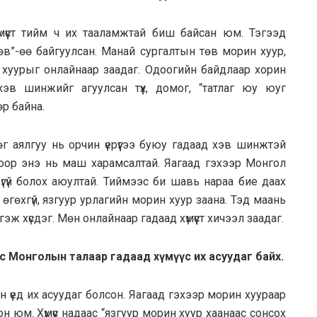
мүүст тийм ч их тааламжтай биш байсан юм. Тэгээд
өв”-өө байгуулсан. Манай сургалтын төв морин хуур,
 хуурыг онлайнаар заадаг. Одоогийн байдлаар хорин
эв шинжийг агуулсан түүх, домог, “татлаг юу юуг
өр байна.
өг аялгуу нь орчин үерүүгээ буюу гадаад хэв шинжтэй
оор энэ нь маш харамсалтай. Яагаад гэхээр Монгол
үгүй болох аюултай. Тиймээс би шавь нараа бие даах
өгөхгүй, язгуур урлагийн морин хуур заана. Тэд маань
ж хүсдэг. Мөн онлайнаар гадаад хүмүүст хичээл заадаг.
с Монголын талаар гадаад хүмүүс их асуудаг байх.
ийн үед их асуудаг болсон. Яагаад гэхээр морин хуураар
 юм. Хүмүүс надаас “язгуур морин хуур хаанаас сонсох