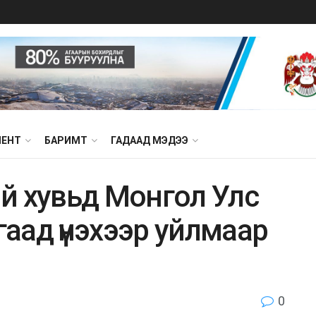
МЕНТ
БАРИМТ
ГАДААД МЭДЭЭ
й хувьд Монгол Улс
гаад үнэхээр уйлмаар
0