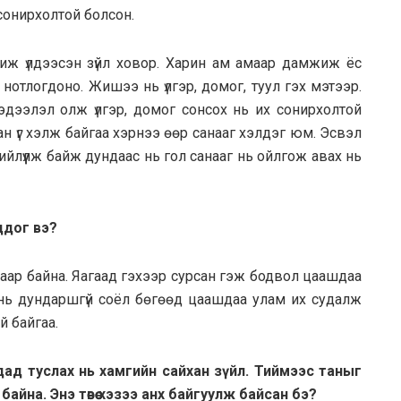
 сонирхолтой болсон.
ичиж үлдээсэн зүйл ховор. Харин ам амаар дамжиж ёс
нотлогдоно. Жишээ нь үлгэр, домог, туул гэх мэтээр.
 мэдээлэл олж үлгэр, домог сонсох нь их сонирхолтой
лхан үг хэлж байгаа хэрнээ өөр санааг хэлдэг юм. Эсвэл
нийлүүлж байж дундаас нь гол санааг нь ойлгож авах нь
оддог вэ?
рсаар байна. Яагаад гэхээр сурсан гэж бодвол цаашдаа
ёл нь дундаршгүй соёл бөгөөд цаашдаа улам их судалж
й байгаа.
дад туслах нь хамгийн сайхан зүйл. Тиймээс таныг
байна. Энэ төвөө хэзээ анх байгуулж байсан бэ?