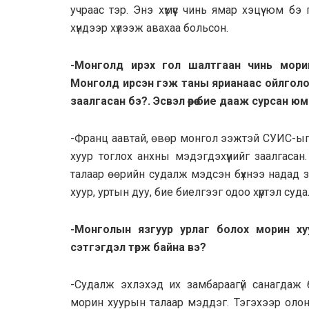
учраас тэр. Энэ хүмүүс чинь ямар хэцүү юм 
хүндээр хүлээж авахаа больсон.
-Монголд ирэх гол шалтгаан чинь морин
Монголд ирсэн гэж таны ярианаас ойлголо
заалгасан бэ?. Эсвэл өөрөө бие дааж сурсан юм
-Франц аавтай, өвөр монгол ээжтэй СУИС-ыг 
хуур тоглох анхны мэдэгдэхүүнийг заалгаса
талаар өөрийн судалж мэдсэн бүхнээ надад 
хуур, уртын дуу, бие биелгээг одоо хүртэл суда
-Монголын язгуур урлаг болох морин х
сэтгэгдэл төрж байна вэ?
-Судалж эхлэхэд их замбараагүй санагдаж
морин хуурын талаар мэддэг. Тэгэхээр олон