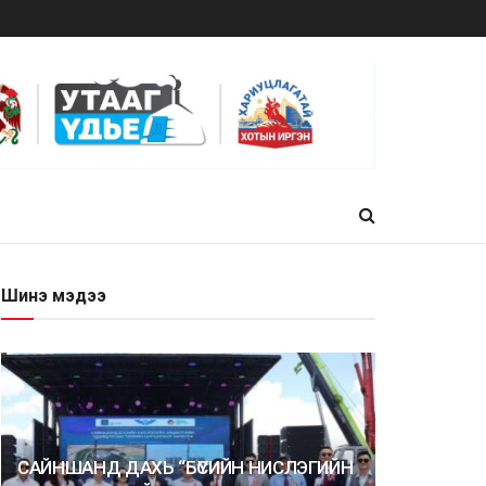
Шинэ мэдээ
САЙНШАНД ДАХЬ “БҮСИЙН НИСЛЭГИЙН