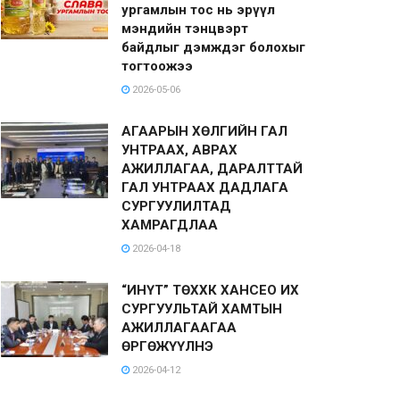
ургамлын тос нь эрүүл
мэндийн тэнцвэрт
байдлыг дэмждэг болохыг
тогтоожээ
2026-05-06
АГААРЫН ХӨЛГИЙН ГАЛ
УНТРААХ, АВРАХ
АЖИЛЛАГАА, ДАРАЛТТАЙ
ГАЛ УНТРААХ ДАДЛАГА
СУРГУУЛИЛТАД
ХАМРАГДЛАА
2026-04-18
“ИНҮТ” ТӨХХК ХАНСЕО ИХ
СУРГУУЛЬТАЙ ХАМТЫН
АЖИЛЛАГААГАА
ӨРГӨЖҮҮЛНЭ
2026-04-12