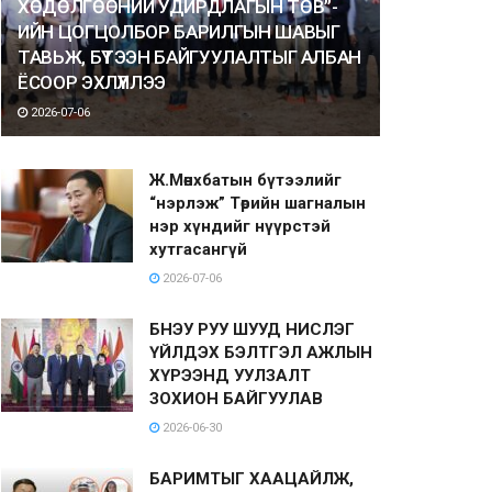
ХӨДӨЛГӨӨНИЙ УДИРДЛАГЫН ТӨВ”-
ИЙН ЦОГЦОЛБОР БАРИЛГЫН ШАВЫГ
ТАВЬЖ, БҮТЭЭН БАЙГУУЛАЛТЫГ АЛБАН
ЁСООР ЭХЛҮҮЛЛЭЭ
2026-07-06
Ж.Мөнхбатын бүтээлийг
“нэрлэж” Төрийн шагналын
нэр хүндийг нүүрстэй
хутгасангүй
2026-07-06
БНЭУ РУУ ШУУД НИСЛЭГ
ҮЙЛДЭХ БЭЛТГЭЛ АЖЛЫН
ХҮРЭЭНД УУЛЗАЛТ
ЗОХИОН БАЙГУУЛАВ
2026-06-30
БАРИМТЫГ ХААЦАЙЛЖ,