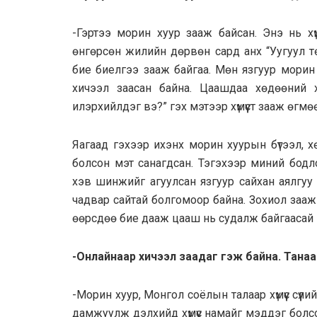
-Гэртээ морин хуур зааж байсан. Энэ нь хү
өнгөрсөн жилийн дөрвөн сард анх “Уугуул т
бие биелгээ зааж байгаа. Мөн язгуур морин
хичээл заасан байна. Цаашдаа хөдөөний х
илэрхийлдэг вэ?” гэх мэтээр хүмүүст зааж өгмө
Яагаад гэхээр ихэнх морин хуурын бүтээл, х
болсон мэт санагдсан. Тэгэхээр миний бодл
хэв шинжийг агуулсан язгуур сайхан аялгуу 
чадвар сайтай болгомоор байна. Зохиол зааж 
өөрсдөө бие дааж цааш нь судалж байгаасай гэ
-Онлайнаар хичээл заадаг гэж байна. Танаа
-Морин хуур, Монгол соёлын талаар хүмүүс сүүл
дамжуулж дэлхийд хүмүүс намайг мэддэг болсон