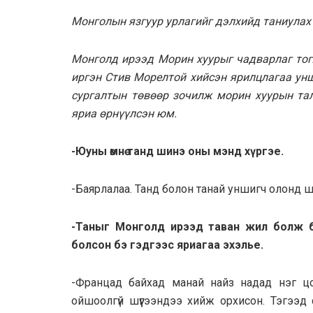
Монголын язгуур урлагийг дэлхийд таниулах
Монголд ирээд Морин хуурыг чадварлаг тог
иргэн Стив Морелтой хийсэн ярилцлагаа унш
сургалтын төвөөр зочилж морин хуурын та
яриа өрнүүлсэн юм.
-Юуны өмнө танд шинэ оны мэнд хүргэе.
-Баярлалаа. Танд болон танай уншигч олонд ш
-Таныг Монголд ирээд таван жил болж б
болсон бэ гэдгээс яриагаа эхэлье.
-Францад байхад манай найз надад нэг цо
ойшоолгүй шүүгээндээ хийж орхисон. Тэгээд 