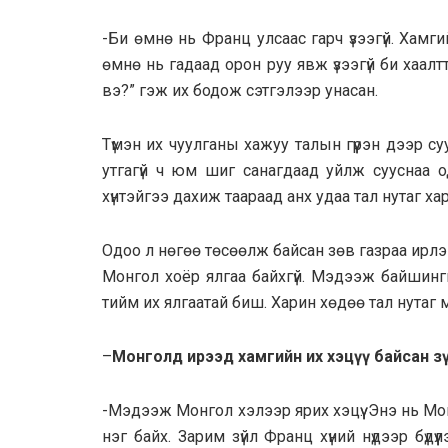
-Би өмнө нь Франц улсаас гарч үзээгүй. Хам
өмнө нь гадаад орон руу явж үзээгүй би хаалт
вэ?” гэж их бодож сэтгэлээр унасан.
Түмэн их чуулганы хажуу талын гүүрэн дээр су
утгагүй ч юм шиг санагдаад уйлж сууснаа о
хүнтэйгээ дахиж таараад анх удаа тал нутаг ха
Одоо л нөгөө төсөөлж байсан зөв газраа ирлэ
Монгол хоёр ялгаа байхгүй. Мэдээж байшинги
тийм их ялгаатай биш. Харин хөдөө тал нутаг
–
Монголд ирээд хамгийн их хэцүү байсан з
-Мэдээж Монгол хэлээр ярих хэцүү. Энэ нь Монг
нэг байх. Зарим зүйл Франц хүний нүдээр бүдү