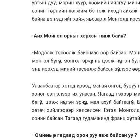
уртын дуу, морин хуур, хөөмийн аялгуу мин
сонин төрлийн хөгжим бэ гэж ихэд гайхаж с
байна вэ гэдгийг хайж явсаар л Монголд ирсэ
-Анх Монгол орныг хэрхэн төсөөлж байв?
-Мэдээж төсөөлж байснаас өөр байсан. Монго
монгол бүсгүй, монгол эрчүүд нь цээж нүцгэн б
энд ирэхэд миний төсөөлж байсан зүйлээс өөр
Улаанбаатар хотод ирээд манай онгоц буруу 
хоног сэтгэлээр их унасан. Яагаад гэхээр ми
бүсгүй, цээж нүцгэн эрчүүд, мал ахуй байгаагү
хөтөч хийлгэхээр хөлсөлсөн. Гэтэл Монгол
сонин байсан. Тэгээд гудамжинд франц хүнтэй 
–
Өмнө нь өөр гадаад орон руу явж байсан уу ?