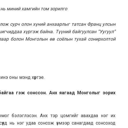
 нь миний хамгийн том зорилго
лож сурч олон хүний анхаарлыг татсан Франц улсын
игчиддаа хүргэж байна. Түүний байгуулсан “Уугуул”
лаар болон Монголын өв соёлын тухай сонирхолтой
инэ оны мэнд хүргэе.
айгаа гэж сонссон. Анх яагаад Монголыг зорих
мог бэлэглэсэн. Анх тэр цомгийг авахдаа нэг их
сүүлд нь нэг удаа сонсож үзмээр санагдаад сонсоход