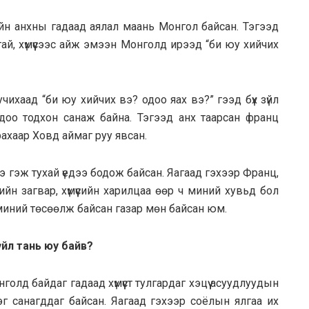
гийн анхны гадаад аялал маань Монгол байсан. Тэгээд
тай, хүмүүсээс айж эмээн Монголд ирээд “би юу хийчих
учихаад “би юу хийчих вэ? одоо яах вэ?” гээд бүх зүйл
доо тодхон санаж байна. Тэгээд анх таарсан франц
рахаар Ховд аймаг руу явсан.
э гэж тухай үедээ бодож байсан. Яагаад гэхээр Франц,
йн загвар, хүмүүсийн харилцаа өөр ч миний хувьд бол
 миний төсөөлж байсан газар мөн байсан юм.
үйл тань юу байв?
олд байдаг гадаад хүмүүст тулгардаг хэцүү асуудлуудын
үлэг санагддаг байсан. Яагаад гэхээр соёлын ялгаа их