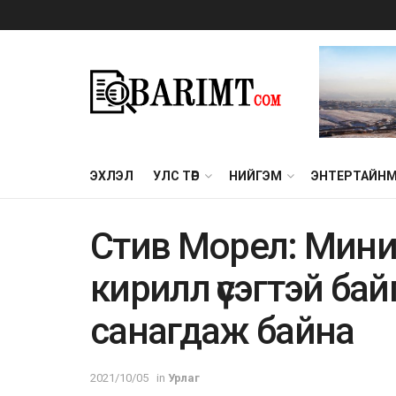
ЭХЛЭЛ
УЛС ТӨР
НИЙГЭМ
ЭНТЕРТАЙН
Стив Морел: Мини
кирилл үсэгтэй бай
санагдаж байна
2021/10/05
in
Урлаг