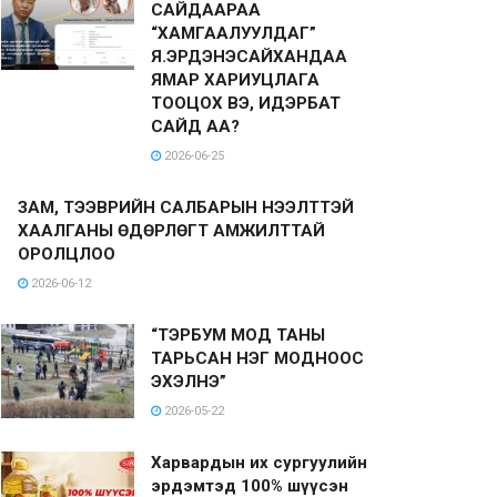
САЙДААРАА
“ХАМГААЛУУЛДАГ”
Я.ЭРДЭНЭСАЙХАНДАА
ЯМАР ХАРИУЦЛАГА
ТООЦОХ ВЭ, ИДЭРБАТ
САЙД АА?
2026-06-25
ЗАМ, ТЭЭВРИЙН САЛБАРЫН НЭЭЛТТЭЙ
ХААЛГАНЫ ӨДӨРЛӨГТ АМЖИЛТТАЙ
ОРОЛЦЛОО
2026-06-12
“ТЭРБУМ МОД ТАНЫ
ТАРЬСАН НЭГ МОДНООС
ЭХЭЛНЭ”
2026-05-22
Харвардын их сургуулийн
эрдэмтэд 100% шүүсэн