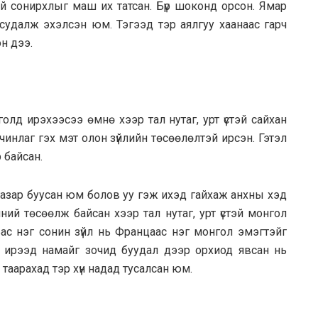
ий сонирхлыг маш их татсан. Бүр шоконд орсон. Ямар
удалж эхэлсэн юм. Тэгээд тэр аялгуу хаанаас гарч
н дээ.
лд ирэхээсээ өмнө хээр тал нутаг, урт үстэй сайхан
улчинлаг гэх мэт олон зүйлийн төсөөлөлтэй ирсэн. Гэтэл
 байсан.
газар буусан юм болов уу гэж ихэд гайхаж анхны хэд
ний төсөөлж байсан хээр тал нутаг, урт үстэй монгол
й. Бас нэг сонин зүйл нь Францаас нэг монгол эмэгтэйг
д ирээд намайг зочид буудал дээр орхиод явсан нь
таарахад тэр хүн надад тусалсан юм.