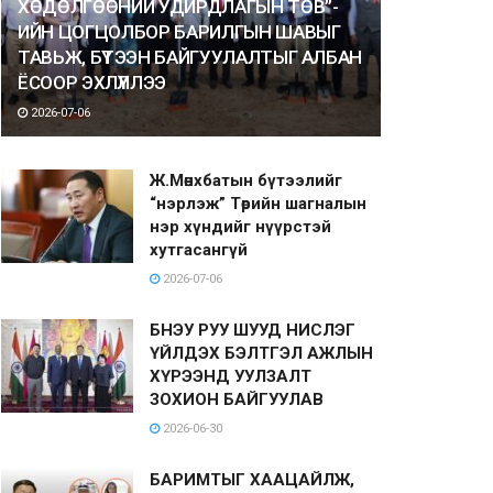
ХӨДӨЛГӨӨНИЙ УДИРДЛАГЫН ТӨВ”-
ИЙН ЦОГЦОЛБОР БАРИЛГЫН ШАВЫГ
ТАВЬЖ, БҮТЭЭН БАЙГУУЛАЛТЫГ АЛБАН
ЁСООР ЭХЛҮҮЛЛЭЭ
2026-07-06
Ж.Мөнхбатын бүтээлийг
“нэрлэж” Төрийн шагналын
нэр хүндийг нүүрстэй
хутгасангүй
2026-07-06
БНЭУ РУУ ШУУД НИСЛЭГ
ҮЙЛДЭХ БЭЛТГЭЛ АЖЛЫН
ХҮРЭЭНД УУЛЗАЛТ
ЗОХИОН БАЙГУУЛАВ
2026-06-30
БАРИМТЫГ ХААЦАЙЛЖ,