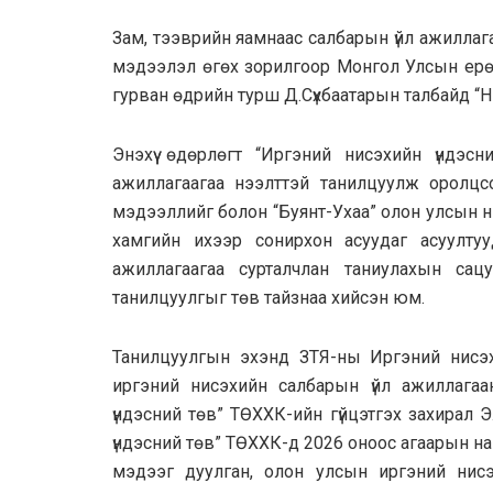
Зам, тээврийн яамнаас салбарын үйл ажиллагаа
мэдээлэл өгөх зорилгоор Монгол Улсын ерө
гурван өдрийн турш Д.Сүхбаатарын талбайд “Н
Энэхүү өдөрлөгт “Иргэний нисэхийн үндэс
ажиллагаагаа нээлттэй танилцуулж оролцс
мэдээллийг болон “Буянт-Ухаа” олон улсын н
хамгийн ихээр сонирхон асуудаг асуултууд
ажиллагаагаа сурталчлан таниулахын са
танилцуулгыг төв тайзнаа хийсэн юм.
Танилцуулгын эхэнд ЗТЯ-ны Иргэний нисэх
иргэний нисэхийн салбарын үйл ажиллагаа
үндэсний төв” ТӨХХК-ийн гүйцэтгэх захирал 
үндэсний төв” ТӨХХК-д 2026 оноос агаарын н
мэдээг дуулган, олон улсын иргэний нисэ