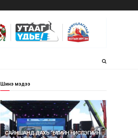
Шинэ мэдээ
САЙНШАНД ДАХЬ “БҮСИЙН НИСЛЭГИЙН