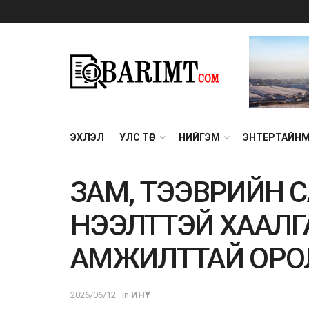
ЭХЛЭЛ
УЛС ТӨР
НИЙГЭМ
ЭНТЕРТАЙН
ЗАМ, ТЭЭВРИЙН 
НЭЭЛТТЭЙ ХААЛГАН
АМЖИЛТТАЙ ОРО
2026/06/12
in
ИНҮТ