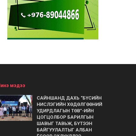
инэ мэдээ
САЙНШАНД ДАХЬ “БҮСИЙН
НИСЛЭГИЙН ХӨДӨЛГӨӨНИЙ
УДИРДЛАГЫН ТӨВ”-ИЙН
ЦОГЦОЛБОР БАРИЛГЫН
ШАВЫГ ТАВЬЖ, БҮТЭЭН
БАЙГУУЛАЛТЫГ АЛБАН