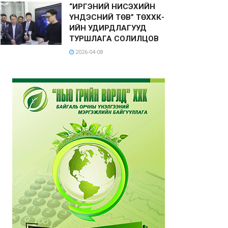
“ИРГЭНИЙ НИСЭХИЙН
ҮНДЭСНИЙ ТӨВ” ТӨХХК-
ИЙН УДИРДЛАГУУД
ТУРШЛАГА СОЛИЛЦОВ
2026-04-08