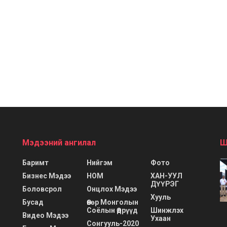
Мэдээний ангилал
Ш
Баримт
Нийгэм
Фото
Бизнес Мэдээ
НОМ
ХАН-УУЛ
ДҮҮРЭГ
Боловсрол
Онцлох Мэдээ
Хууль
Бусад
Өвөр Монголын
Соёлын Өдрүүд
Шинжлэх
Видео Мэдээ
Ухаан
Сонгууль-2020