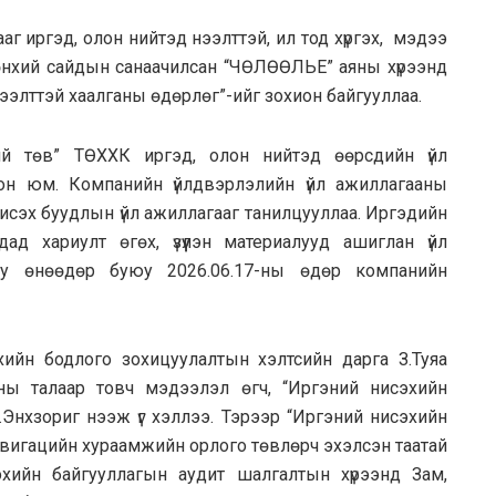
г иргэд, олон нийтэд нээлттэй, ил тод хүргэх,
мэдээ
нхий сайдын санаачилсан “ЧӨЛӨӨЛЬЕ” аяны хүрээнд
ээлттэй хаалганы өдөрлөг”-ийг зохион байгууллаа.
ний төв” ТӨХХК иргэд, олон нийтэд өөрсдийн үйл
он юм. Компанийн үйлдвэрлэлийн үйл ажиллагааны
исэх буудлын үйл ажиллагааг танилцууллаа. Иргэдийн
ад хариулт өгөх, үзүүлэн материалууд ашиглан үйл
цуу өнөөдөр буюу 2026.06.17-ны өдөр компанийн
ийн бодлого зохицуулалтын хэлтсийн дарга З.Туяа
ны талаар товч мэдээлэл өгч, “Иргэний нисэхийн
Э.Энхзориг нээж үг хэллээ. Тэрээр “Иргэний нисэхийн
авигацийн хураамжийн орлого төвлөрч эхэлсэн таатай
хийн байгууллагын аудит шалгалтын хүрээнд Зам,