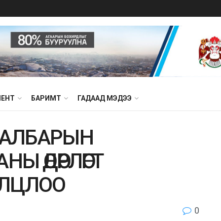
МЕНТ
БАРИМТ
ГАДААД МЭДЭЭ
САЛБАРЫН
Ы ӨДӨРЛӨГТ
ЛЦЛОО
0