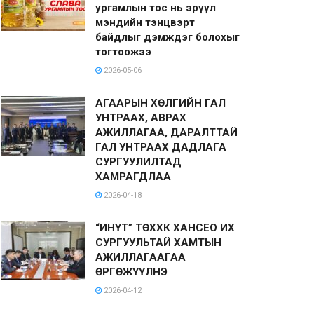
ургамлын тос нь эрүүл
мэндийн тэнцвэрт
байдлыг дэмждэг болохыг
тогтоожээ
2026-05-06
АГААРЫН ХӨЛГИЙН ГАЛ
УНТРААХ, АВРАХ
АЖИЛЛАГАА, ДАРАЛТТАЙ
ГАЛ УНТРААХ ДАДЛАГА
СУРГУУЛИЛТАД
ХАМРАГДЛАА
2026-04-18
“ИНҮТ” ТӨХХК ХАНСЕО ИХ
СУРГУУЛЬТАЙ ХАМТЫН
АЖИЛЛАГААГАА
ӨРГӨЖҮҮЛНЭ
2026-04-12