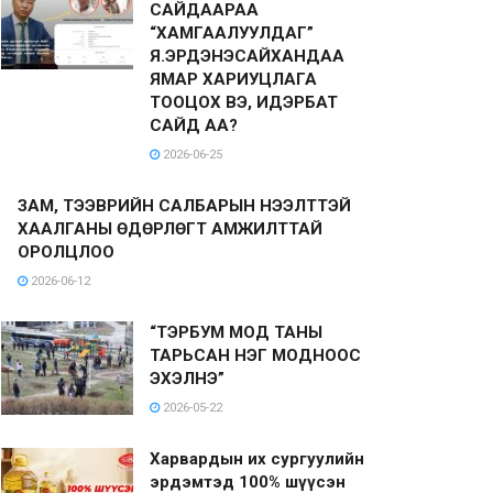
САЙДААРАА
“ХАМГААЛУУЛДАГ”
Я.ЭРДЭНЭСАЙХАНДАА
ЯМАР ХАРИУЦЛАГА
ТООЦОХ ВЭ, ИДЭРБАТ
САЙД АА?
2026-06-25
ЗАМ, ТЭЭВРИЙН САЛБАРЫН НЭЭЛТТЭЙ
ХААЛГАНЫ ӨДӨРЛӨГТ АМЖИЛТТАЙ
ОРОЛЦЛОО
2026-06-12
“ТЭРБУМ МОД ТАНЫ
ТАРЬСАН НЭГ МОДНООС
ЭХЭЛНЭ”
2026-05-22
Харвардын их сургуулийн
эрдэмтэд 100% шүүсэн