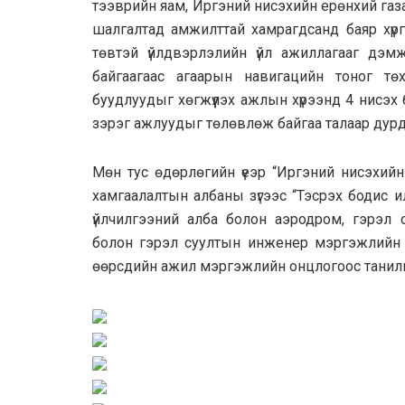
тээврийн яам, Иргэний нисэхийн ерөнхий га
шалгалтад амжилттай хамрагдсанд баяр хүрг
төвтэй үйлдвэрлэлийн үйл ажиллагааг дэ
байгаагаас агаарын навигацийн тоног т
буудлуудыг хөгжүүлэх ажлын хүрээнд 4 нисэх
зэрэг ажлуудыг төлөвлөж байгаа талаар дурд
Мөн тус өдөрлөгийн үеэр “Иргэний нисэхийн
хамгаалалтын албаны зүгээс “Тэсрэх бодис илрү
үйлчилгээний алба болон аэродром, гэрэл 
болон гэрэл суултын инженер мэргэжлийн т
өөрсдийн ажил мэргэжлийн онцлогоос танилц