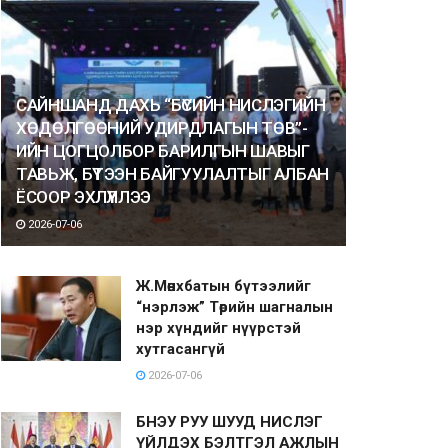
САЙНШАНД ДАХЬ “БҮСИЙН НИСЛЭГИЙН
ХӨДӨЛГӨӨНИЙ УДИРДЛАГЫН ТӨВ”-
ИЙН ЦОГЦОЛБОР БАРИЛГЫН ШАВЫГ
ТАВЬЖ, БҮТЭЭН БАЙГУУЛАЛТЫГ АЛБАН
ЁСООР ЭХЛҮҮЛЛЭЭ
2026-07-06
Ж.Мөнхбатын бүтээлийг
“нэрлэж” Төрийн шагналын
нэр хүндийг нүүрстэй
хутгасангүй
2026-07-06
БНЭУ РУУ ШУУД НИСЛЭГ
ҮЙЛДЭХ БЭЛТГЭЛ АЖЛЫН