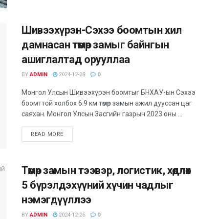
Шивээхүрэн-Сэхээ боомтын хил
дамнасан төмөр замыг байнгын
ашиглалтад орууллаа
BY
ADMIN
2024-12-28
0
Монгол Улсын Шивээхүрэн боомтыг БНХАУ-ын Сэхээ
боомттой холбох 6.9 км төмөр замын ажил дууссан цаг
саяхан. Монгол Улсын Засгийн газрын 2023 оны ...
DETAILS
READ MORE
Төмөр замын тээвэр, логистик, хөдлөх
5 бүрэлдэхүүний хүчин чадлыг
нэмэгдүүллээ
BY
ADMIN
2024-12-26
0