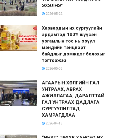
ЭХЭЛНЭ”
2026-05-22
Харвардын их сургуулийн
эрдэмтэд 100% шүүсэн
ургамлын тос нь эрүүл
мэндийн тэнцвэрт
байдлыг дэмждэг болохыг
тогтоожээ
2026-05-06
АГААРЫН ХӨЛГИЙН ГАЛ
УНТРААХ, АВРАХ
АЖИЛЛАГАА, ДАРАЛТТАЙ
ГАЛ УНТРААХ ДАДЛАГА
СУРГУУЛИЛТАД
ХАМРАГДЛАА
2026-04-18
“ИНҮТ” ТӨХХК ХАНСЕО ИХ