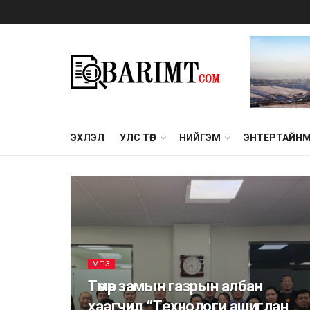
ЭХЛЭЛ
УЛС ТӨР
НИЙГЭМ
ЭНТЕРТАЙН
МТЗ
Төмөр замын газрын албан
хаагчид “Технологи ашиглан