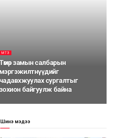
МТЗ
Төмөр замын салбарын
мэргэжилтнүүдийг
чадавхжуулах сургалтыг
зохион байгуулж байна
Шинэ мэдээ