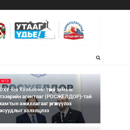
МТЗ
ОХУ-ын Холбооны төмөр замын
тээврийн агентлаг (РОСЖЕЛДОР)-тай
хамтын ажиллагааг өргөжүүлэх
асуудлыг хэлэлцлээ