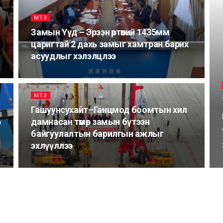
МТЗ
Замын Үүд – Эрээн өртөөний 1435мм
царигтай 2 дахь замыг хамтран барих
асуудлыг хэлэлцлээ
МТЗ
Гашуунсухайт–Ганцмод боомтын хил
р
дамнасан төмөр замын бүтээн
байгуулалтын барилгын ажлыг
эхлүүллээ