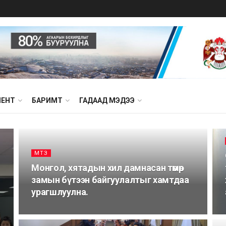
МЕНТ
БАРИМТ
ГАДААД МЭДЭЭ
МТЗ
Монгол, хятадын хил дамнасан төмөр
замын бүтээн байгуулалтыг хамтдаа
урагшлуулна.