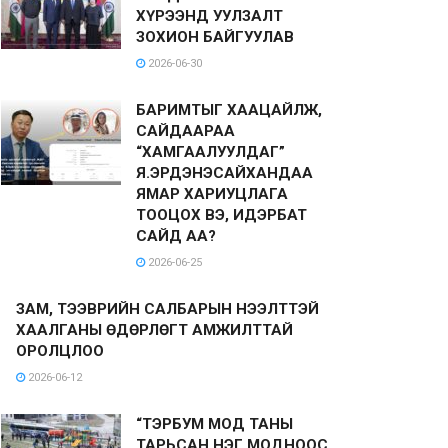
ХҮРЭЭНД УУЛЗАЛТ
ЗОХИОН БАЙГУУЛАВ
2026-06-30
БАРИМТЫГ ХААЦАЙЛЖ,
САЙДААРАА
“ХАМГААЛУУЛДАГ”
Я.ЭРДЭНЭСАЙХАНДАА
ЯМАР ХАРИУЦЛАГА
ТООЦОХ ВЭ, ИДЭРБАТ
САЙД АА?
2026-06-25
ЗАМ, ТЭЭВРИЙН САЛБАРЫН НЭЭЛТТЭЙ
ХААЛГАНЫ ӨДӨРЛӨГТ АМЖИЛТТАЙ
ОРОЛЦЛОО
2026-06-12
“ТЭРБУМ МОД ТАНЫ
ТАРЬСАН НЭГ МОДНООС