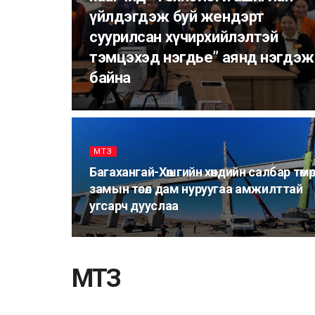
үйлдэгдэж буй жендэрт
суурилсан хүчирхийлэлтэй
тэмцэхэд нэгдье” аянд нэгдэж
байна
МТЗ
Багахангай-Хөшгийн хөндийн салбар төмө
замын төсөл дам нуруугаа амжилттай
угсарч дууслаа
МТЗ