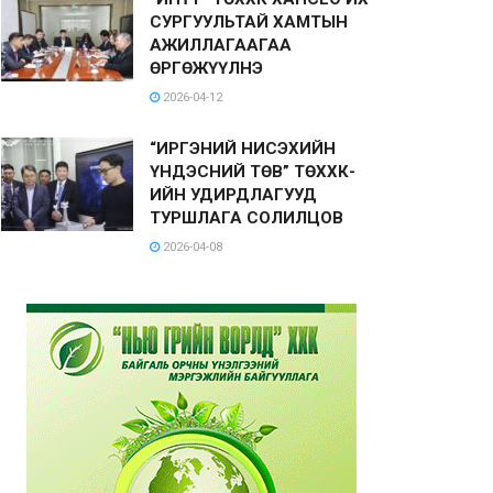
СУРГУУЛЬТАЙ ХАМТЫН
АЖИЛЛАГААГАА
ӨРГӨЖҮҮЛНЭ
2026-04-12
“ИРГЭНИЙ НИСЭХИЙН
ҮНДЭСНИЙ ТӨВ” ТӨХХК-
ИЙН УДИРДЛАГУУД
ТУРШЛАГА СОЛИЛЦОВ
2026-04-08