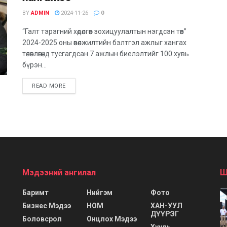
BY
ADMIN
2024-11-26
0
“Галт тэрэгний хөдөлгөөн зохицуулалтын нэгдсэн төв”
2024-2025 оны өвөлжилтийн бэлтгэл ажлыг хангах
төлөвлөгөөнд тусгагдсан 7 ажлын биелэлтийг 100 хувь
бүрэн...
DETAILS
READ MORE
Мэдээний ангилал
Ш
Баримт
Нийгэм
Фото
Бизнес Мэдээ
НОМ
ХАН-УУЛ
ДҮҮРЭГ
Боловсрол
Онцлох Мэдээ