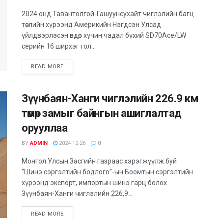
2024 онд Тавантолгой-Гашуунсухайт чиглэлийн багц
төслийн хүрээнд Америкийн Нэгдсэн Улсад
үйлдвэрлэсэн өндөр хүчин чадал бүхий SD70Ace/LW
серийн 16 ширхэг гол...
DETAILS
READ MORE
Зүүнбаян-Ханги чиглэлийн 226.9 км
төмөр замыг байнгын ашиглалтад
орууллаа
BY
ADMIN
2024-12-26
0
Монгол Улсын Засгийн газраас хэрэгжүүлж буй
“Шинэ сэргэлтийн бодлого”-ын Боомтын сэргэлтийн
хүрээнд экспорт, импортын шинэ гарц болох
Зүүнбаян-Ханги чиглэлийн 226,9...
DETAILS
READ MORE