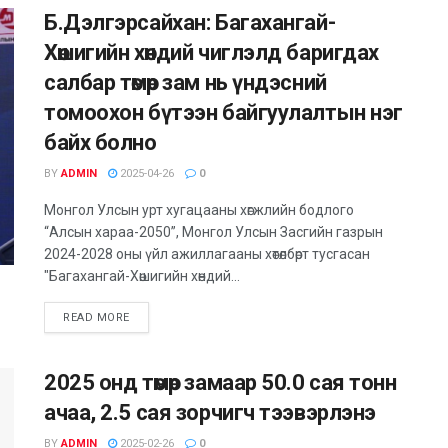
Б.Дэлгэрсайхан: Багахангай-
Хөшигийн хөндий чиглэлд баригдах
салбар төмөр зам нь үндэсний
томоохон бүтээн байгуулалтын нэг
байх болно
BY
ADMIN
2025-04-26
0
Монгол Улсын урт хугацааны хөгжлийн бодлого
“Алсын хараа-2050”, Монгол Улсын Засгийн газрын
2024-2028 оны үйл ажиллагааны хөтөлбөрт тусгасан
"Багахангай-Хөшигийн хөндий...
DETAILS
READ MORE
2025 онд төмөр замаар 50.0 сая тонн
ачаа, 2.5 сая зорчигч тээвэрлэнэ
BY
ADMIN
2025-02-26
0