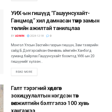
УИХ-ын гишүүд “Гашуунсухайт-
Ганцмод” хил дамнасан төмөр замын
төслийн ажилтай танилцлаа
BY
ADMIN
2024-12-18
0
Монгол Улсын Засгийн газрын гишүүн, Зам тээврийн
сайд Б.Дэлгэрсайхан Өмнөговь аймгийн Ханбогд
суманд байрлах Гашуунсухайт боомтод УИХ-ын 20
гишүүнийг хүлээн...
DETAILS
READ MORE
Галт тэрэгний хөдөлгөөн
зохицуулалтын нэгдсэн төв
өвөлжилтийн бэлтгэлээ 100 хувь
хангажээ