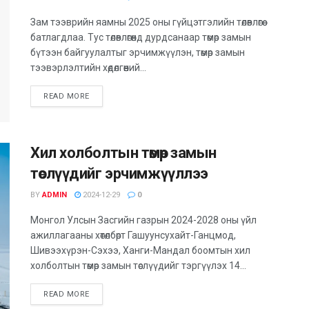
Зам тээврийн яамны 2025 оны гүйцэтгэлийн төлөвлөгөө
батлагдлаа. Тус төлөвлөгөөнд дурдсанаар төмөр замын
бүтээн байгуулалтыг эрчимжүүлэн, төмөр замын
тээвэрлэлтийн хөдөлгөөний...
DETAILS
READ MORE
Хил холболтын төмөр замын
төслүүдийг эрчимжүүллээ
BY
ADMIN
2024-12-29
0
Монгол Улсын Засгийн газрын 2024-2028 оны үйл
ажиллагааны хөтөлбөрт Гашуунсухайт-Ганцмод,
Шивээхүрэн-Сэхээ, Ханги-Мандал боомтын хил
холболтын төмөр замын төслүүдийг тэргүүлэх 14...
DETAILS
READ MORE