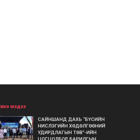
инэ мэдээ
САЙНШАНД ДАХЬ “БҮСИЙН
НИСЛЭГИЙН ХӨДӨЛГӨӨНИЙ
УДИРДЛАГЫН ТӨВ”-ИЙН
ЦОГЦОЛБОР БАРИЛГЫН