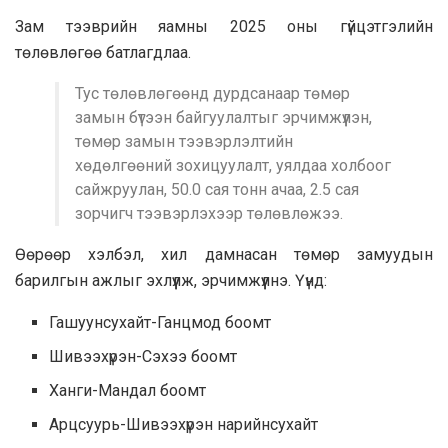
Зам тээврийн яамны 2025 оны гүйцэтгэлийн
төлөвлөгөө батлагдлаа.
Тус төлөвлөгөөнд дурдсанаар төмөр
замын бүтээн байгуулалтыг эрчимжүүлэн,
төмөр замын тээвэрлэлтийн
хөдөлгөөний зохицуулалт, уялдаа холбоог
сайжруулан, 50.0 сая тонн ачаа, 2.5 сая
зорчигч тээвэрлэхээр төлөвлөжээ.
Өөрөөр хэлбэл, хил дамнасан төмөр замуудын
барилгын ажлыг эхлүүлж, эрчимжүүлнэ. Үүнд:
Гашуунсухайт-Ганцмод боомт
Шивээхүрэн-Сэхээ боомт
Ханги-Мандал боомт
Арцсуурь-Шивээхүрэн нарийнсухайт