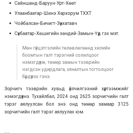
Сайншанд-Баруун-Урт-Хөөт
Улаанбаатар-Шинэ Хархорум ТХХТ
Чойбалсан-Бичигт-Зүүнхатавч
Сүхбаатар-Хөшигийн хөндий-Замын-Үүд гэх мэт.
Мөн гүйцэтгэлийн төлөвлөгөөнд хилийн
боомтын галт тэрэгний солилцоог
нэмэгдүүлж, төмөр замын тээврийн
нэгдсэн удирдлага, хяналтын тогтолцоог
бүрдүүлэх гэнэ.
Зорчигч тээврийн хувьд үйлчилгээний хүртээмжийг
нэмэгдүүлнэ. Тухайлбал, 2024 онд 2625 зорчигчийн галт
тэрэг аялуулсан бол энэ онд төмөр замаар 3125
зорчигчийн галт тэрэг аялуулах юм.