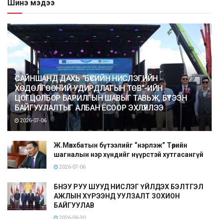
Шинэ мэдээ
САЙНШАНД ДАХЬ “БҮСИЙН НИСЛЭГИЙН
ХӨДӨЛГӨӨНИЙ УДИРДЛАГЫН ТӨВ”-ИЙН
ЦОГЦОЛБОР БАРИЛГЫН ШАВЫГ ТАВЬЖ, БҮТЭЭН
БАЙГУУЛАЛТЫГ АЛБАН ЁСООР ЭХЛҮҮЛЛЭЭ
2026-07-06
Ж.Мөнхбатын бүтээлийг “нэрлэж” Төрийн
шагналын нэр хүндийг нүүрстэй хутгасангүй
2026-07-06
БНЭУ РУУ ШУУД НИСЛЭГ ҮЙЛДЭХ БЭЛТГЭЛ
АЖЛЫН ХҮРЭЭНД УУЛЗАЛТ ЗОХИОН
БАЙГУУЛАВ
2026-06-30