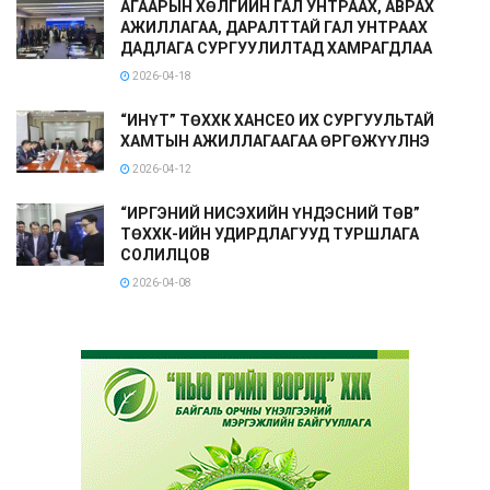
АГААРЫН ХӨЛГИЙН ГАЛ УНТРААХ, АВРАХ
АЖИЛЛАГАА, ДАРАЛТТАЙ ГАЛ УНТРААХ
ДАДЛАГА СУРГУУЛИЛТАД ХАМРАГДЛАА
2026-04-18
“ИНҮТ” ТӨХХК ХАНСЕО ИХ СУРГУУЛЬТАЙ
ХАМТЫН АЖИЛЛАГААГАА ӨРГӨЖҮҮЛНЭ
2026-04-12
“ИРГЭНИЙ НИСЭХИЙН ҮНДЭСНИЙ ТӨВ”
ТӨХХК-ИЙН УДИРДЛАГУУД ТУРШЛАГА
СОЛИЛЦОВ
2026-04-08