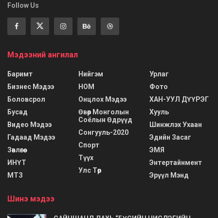
Follow Us
Мэдээний ангилал
Баримт
Нийгэм
Урлаг
Бизнес Мэдээ
НОМ
Фото
Боловсрол
Онцлох Мэдээ
ХАН-УУЛ ДҮҮРЭГ
Бусад
Өвөр Монголын
Хууль
Соёлын Өдрүүд
Видео Мэдээ
Шинжлэх Ухаан
Сонгууль-2020
Гадаад Мэдээ
Эдийн Засаг
Спорт
Зөвлөгөө
ЭМЯ
Түүх
ИНҮТ
Энтертайнмент
Улс Төр
МТЗ
Эрүүл Мэнд
Шинэ мэдээ