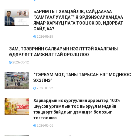
БАРИМТЫГ ХААЦАЙЛЖ, САЙДААРАА
“ХАМГААЛУУЛДАГ” Я.ЭРДЭНЭСАЙХАНДАА
ЯМАР ХАРИУЦЛАГА ТООЦОХ ВЭ, ИДЭРБАТ
САЙД АА?
2026-06-25
ЗАМ, ТЭЭВРИЙН САЛБАРЫН НЭЭЛТТЭЙ ХААЛГАНЫ
ӨДӨРЛӨГТ АМЖИЛТТАЙ ОРОЛЦЛОО
2026-06-12
“ТЭРБУМ МОД ТАНЫ ТАРЬСАН НЭГ МОДНООС
ЭХЭЛНЭ”
2026-05-22
Харвардын их сургуулийн эрдэмтэд 100%
шүүсэн ургамлын тос нь эрүүл мэндийн
тэнцвэрт байдлыг дэмждэг болохыг
тогтоожээ
2026-05-06