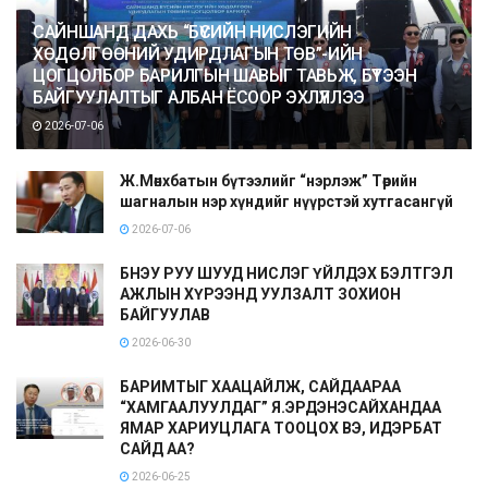
САЙНШАНД ДАХЬ “БҮСИЙН НИСЛЭГИЙН
ХӨДӨЛГӨӨНИЙ УДИРДЛАГЫН ТӨВ”-ИЙН
ЦОГЦОЛБОР БАРИЛГЫН ШАВЫГ ТАВЬЖ, БҮТЭЭН
БАЙГУУЛАЛТЫГ АЛБАН ЁСООР ЭХЛҮҮЛЛЭЭ
2026-07-06
Ж.Мөнхбатын бүтээлийг “нэрлэж” Төрийн
шагналын нэр хүндийг нүүрстэй хутгасангүй
2026-07-06
БНЭУ РУУ ШУУД НИСЛЭГ ҮЙЛДЭХ БЭЛТГЭЛ
АЖЛЫН ХҮРЭЭНД УУЛЗАЛТ ЗОХИОН
БАЙГУУЛАВ
2026-06-30
БАРИМТЫГ ХААЦАЙЛЖ, САЙДААРАА
“ХАМГААЛУУЛДАГ” Я.ЭРДЭНЭСАЙХАНДАА
ЯМАР ХАРИУЦЛАГА ТООЦОХ ВЭ, ИДЭРБАТ
САЙД АА?
2026-06-25