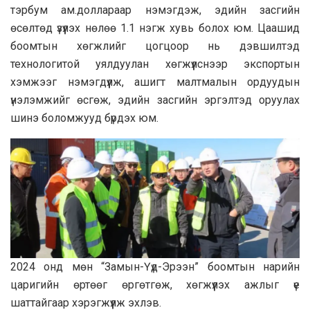
тэрбум ам.доллараар нэмэгдэж, эдийн засгийн
өсөлтөд үзүүлэх нөлөө 1.1 нэгж хувь болох юм. Цаашид
боомтын хөгжлийг цогцоор нь дэвшилтэд
технологитой уялдуулан хөгжүүлснээр экспортын
хэмжээг нэмэгдүүлж, ашигт малтмалын ордуудын
үнэлэмжийг өсгөж, эдийн засгийн эргэлтэд оруулах
шинэ боломжууд бүрдэх юм.
2024 онд мөн “Замын-Үүд-Эрээн” боомтын нарийн
царигийн өртөөг өргөтгөж, хөгжүүлэх ажлыг үе
шаттайгаар хэрэгжүүлж эхлэв.