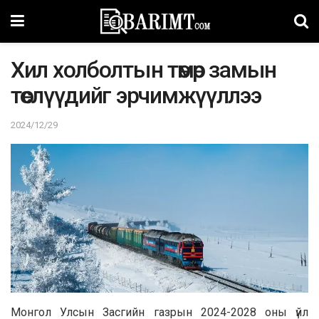
Хил холболтын төмөр замын
төслүүдийг эрчимжүүллээ
2024/12/29
Монгол Улсын Засгийн газрын 2024-2028 оны үйл