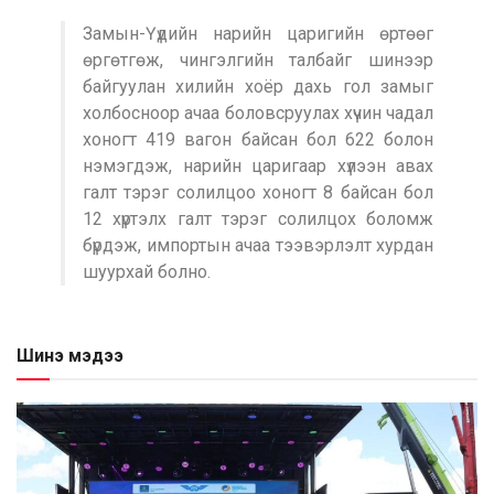
Замын-Үүдийн нарийн царигийн өртөөг
өргөтгөж, чингэлгийн талбайг шинээр
байгуулан хилийн хоёр дахь гол замыг
холбосноор ачаа боловсруулах хүчин чадал
хоногт 419 вагон байсан бол 622 болон
нэмэгдэж, нарийн царигаар хүлээн авах
галт тэрэг солилцоо хоногт 8 байсан бол
12 хүртэлх галт тэрэг солилцох боломж
бүрдэж, импортын ачаа тээвэрлэлт хурдан
шуурхай болно.
Шинэ мэдээ