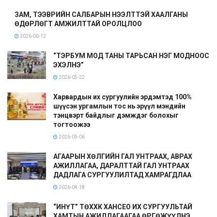
ЗАМ, ТЭЭВРИЙН САЛБАРЫН НЭЭЛТТЭЙ ХААЛГАНЫ
ӨДӨРЛӨГТ АМЖИЛТТАЙ ОРОЛЦЛОО
2026-06-12
“ТЭРБУМ МОД ТАНЫ ТАРЬСАН НЭГ МОДНООС
ЭХЭЛНЭ”
2026-05-22
Харвардын их сургуулийн эрдэмтэд 100%
шүүсэн ургамлын тос нь эрүүл мэндийн
тэнцвэрт байдлыг дэмждэг болохыг
тогтоожээ
2026-05-06
АГААРЫН ХӨЛГИЙН ГАЛ УНТРААХ, АВРАХ
АЖИЛЛАГАА, ДАРАЛТТАЙ ГАЛ УНТРААХ
ДАДЛАГА СУРГУУЛИЛТАД ХАМРАГДЛАА
2026-04-18
“ИНҮТ” ТӨХХК ХАНСЕО ИХ СУРГУУЛЬТАЙ
ХАМТЫН АЖИЛЛАГААГАА ӨРГӨЖҮҮЛНЭ