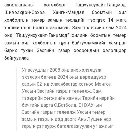
ажиллагааны хөтөлбөрт Гашуунсухайт-Ганцмод,
Шивээхүрэн-Сэхээ, Ханги-Мандал боомтын хил
холболтын төмөр замын төслүүдийг тэргүүлэх 14 мега
төслийн нэг болгон зарласан. Зам, тээврийн яам 2024
онд “Гашуунсухайт-Ганцмод” хилийн боомтын төмөр
замын хил холболтын гүүрэн байгууламжийг хамтран
барих тухай Засгийн газар хоорондын хэлэлцээр
байгууллаа.
Уг асуудлыг 2008 онд анх хэлэлцэж
эхэлсэн бөгөөд 2024 оны дөрөвдүгээр
сарын 02-нд Улаанбаатар хотноо Монгол
Улсын Засгийн газрыг төлөөлж, Зам,
тээврийн хөгжлийн яамны Төрийн нарийн
бичгийн дарга С.Батболд, БНХАУ-ын
Засгийн газрыг төлөөлж Улсын төмөр
замын газрын дэд дарга Ань Лушен нар
гарын үсэг зурж баталгаажуулан уг ажлыг