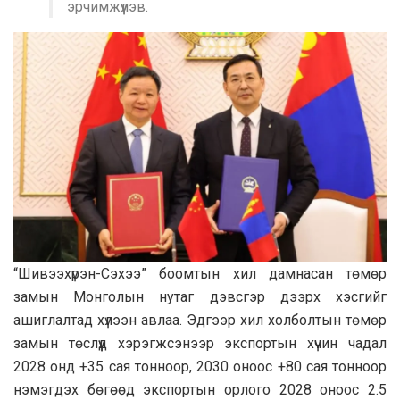
эрчимжүүлэв.
“Шивээхүрэн-Сэхээ” боомтын хил дамнасан төмөр
замын Монголын нутаг дэвсгэр дээрх хэсгийг
ашиглалтад хүлээн авлаа. Эдгээр хил холболтын төмөр
замын төслүүд хэрэгжсэнээр экспортын хүчин чадал
2028 онд +35 сая тонноор, 2030 оноос +80 сая тонноор
нэмэгдэх бөгөөд экспортын орлого 2028 оноос 2.5