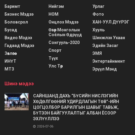
Баримт
Нийгэм
Урлаг
Бизнес Мэдээ
НОМ
Фото
Боловсрол
Онцлох Мэдээ
ХАН-УУЛ ДҮҮРЭГ
Бусад
Өвөр Монголын
Хууль
Соёлын Өдрүүд
Видео Мэдээ
Шинжлэх Ухаан
Сонгууль-2020
Гадаад Мэдээ
Эдийн Засаг
Спорт
Зөвлөгөө
ЭМЯ
Түүх
ИНҮТ
Энтертайнмент
Улс Төр
МТЗ
Эрүүл Мэнд
Шинэ мэдээ
САЙНШАНД ДАХЬ “БҮСИЙН НИСЛЭГИЙН
ХӨДӨЛГӨӨНИЙ УДИРДЛАГЫН ТӨВ”-ИЙН
ЦОГЦОЛБОР БАРИЛГЫН ШАВЫГ ТАВЬЖ,
БҮТЭЭН БАЙГУУЛАЛТЫГ АЛБАН ЁСООР
ЭХЛҮҮЛЛЭЭ
2026-07-06