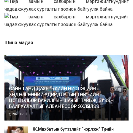
Шинэ мэдээ
САЙНШАНД ДАХЬ “БҮСИЙН НИСЛЭГИЙН
ХӨДӨЛГӨӨНИЙ УДИРДЛАГЫН ТӨВ”-ИЙН
ЦОГЦОЛБОР БАРИЛГЫН ШАВЫГ ТАВЬЖ, БҮТЭЭН
БАЙГУУЛАЛТЫГ АЛБАН ЁСООР ЭХЛҮҮЛЛЭЭ
2026-07-06
Ж.Мөнхбатын бүтээлийг “нэрлэж” Төрийн