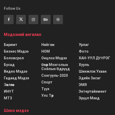
Follow Us
Мэдээний ангилал
Баримт
Нийгэм
Урлаг
Бизнес Мэдээ
НОМ
Фото
Боловсрол
Онцлох Мэдээ
ХАН-УУЛ ДҮҮРЭГ
Бусад
Өвөр Монголын
Хууль
Соёлын Өдрүүд
Видео Мэдээ
Шинжлэх Ухаан
Сонгууль-2020
Гадаад Мэдээ
Эдийн Засаг
Спорт
Зөвлөгөө
ЭМЯ
Түүх
ИНҮТ
Энтертайнмент
Улс Төр
МТЗ
Эрүүл Мэнд
Шинэ мэдээ