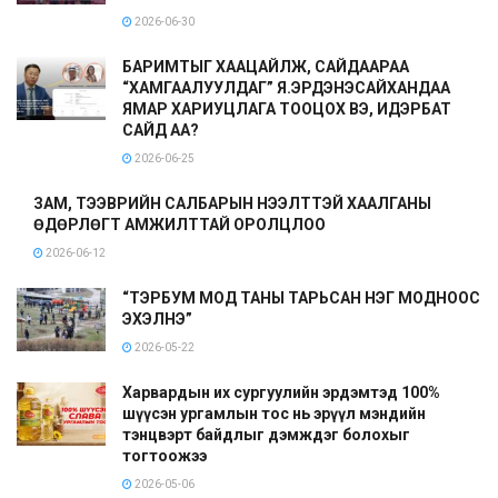
2026-06-30
БАРИМТЫГ ХААЦАЙЛЖ, САЙДААРАА
“ХАМГААЛУУЛДАГ” Я.ЭРДЭНЭСАЙХАНДАА
ЯМАР ХАРИУЦЛАГА ТООЦОХ ВЭ, ИДЭРБАТ
САЙД АА?
2026-06-25
ЗАМ, ТЭЭВРИЙН САЛБАРЫН НЭЭЛТТЭЙ ХААЛГАНЫ
ӨДӨРЛӨГТ АМЖИЛТТАЙ ОРОЛЦЛОО
2026-06-12
“ТЭРБУМ МОД ТАНЫ ТАРЬСАН НЭГ МОДНООС
ЭХЭЛНЭ”
2026-05-22
Харвардын их сургуулийн эрдэмтэд 100%
шүүсэн ургамлын тос нь эрүүл мэндийн
тэнцвэрт байдлыг дэмждэг болохыг
тогтоожээ
2026-05-06