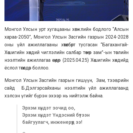
Монгол Улсын урт хугацааны хөгжлийн бодлого “Алсын
хараа-2050”, Монгол Улсын Засгийн газрын 2024-2028
оны үйл ажиллагааны хөтөлбөрт тусгасан “Багахангай-
Хөшигийн хөндий чиглэлийн салбар төмөр зам”-ын төслийн
нээлтийн ажиллагаа өнөөдөр (2025.04.25) Хөшигийн хөндийд
ёслол төгөлдөр боллоо.
Монгол Улсын Засгийн газрын гишүүн, Зам, тээврийн
сайд Б.Дэлгэрсайханы нээлтийн үйл ажиллагаанд
хэлсэн үгийг бүрэн эхээр нь нийтэлж байна.
Эрхэм хүндэт зочид оо,
Эрхэм хүндэт Үндэсний бүтээн
байгуулагч, инженерүүд ээ!