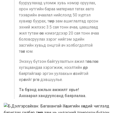
бууруулахад үлэмж хувь нэмэр оруулах,
орон нутгийн бараа материал татах авто
тээврийн ачаалал нийслэлд 50 хүртэл
хувиар буурах, төмөр зам ашиглалтад орсон
эхний жилээс 3.5 сая тонн ачаа, цаашлаад
жил тутам өсөн нэмэгдсээр 20 сая тонн ачаа
боловсруулах зэрэг нийгэм эдийн
засгийн хувьд онцгой ач холбогдолтой
төсөл юм.
Энэхүү бүтээн байгуулалтын ажил төлөвлөсөн
хугацаандаа хэрэгжиж, нээлтийн өдөр
баяртайгаар эргэн уулзахын өлзийтэй
ерөөлийг өргөн дэвшүүлье.
Та бүхэнд ажлын амжилт хүсье!
Анхаарал хандуулсанд баярлалаа.