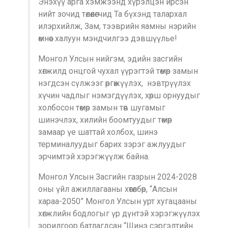
Энэхүү арга хэмжээнд хүрэлцэн ирсэн
нийт зочид төлөөлөгчид Та бүхэнд талархал
илэрхийлж, Зам, тээврийн яамны нэрийн
өмнөөс халуун мэндчилгээ дэвшүүлье!
Монгол Улсын нийгэм, эдийн засгийн
хөгжилд онцгой чухал үүрэгтэй төмөр замын
нэгдсэн сүлжээг өргөжүүлэх, нэвтрүүлэх
хүчин чадлыг нэмэгдүүлэх, хөрш орнуудыг
холбосон төмөр замын төв шугамыг
шинэчлэх, хилийн боомтуудыг төмөр
замаар үе шаттай холбох, шинэ
терминалуудыг барих зэрэг ажлуудыг
эрчимтэй хэрэгжүүлж байна.
Монгол Улсын Засгийн газрын 2024-2028
оны үйл ажиллагааны хөтөлбөр, “Алсын
хараа-2050” Монгол Улсын урт хугацааны
хөгжлийн бодлогыг үр дүнтэй хэрэгжүүлэх
зорилгоор батлагдсан “Шинэ сэргэлтийн