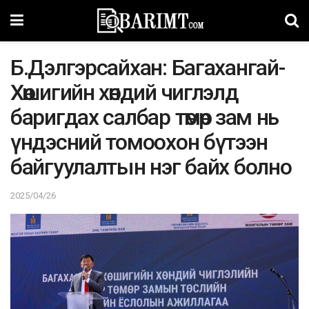
Б.Дэлгэрсайхан: Багахангай-
Хөшигийн хөндий чиглэлд
баригдах салбар төмөр зам нь
үндэсний томоохон бүтээн
байгуулалтын нэг байх болно
2025/04/26