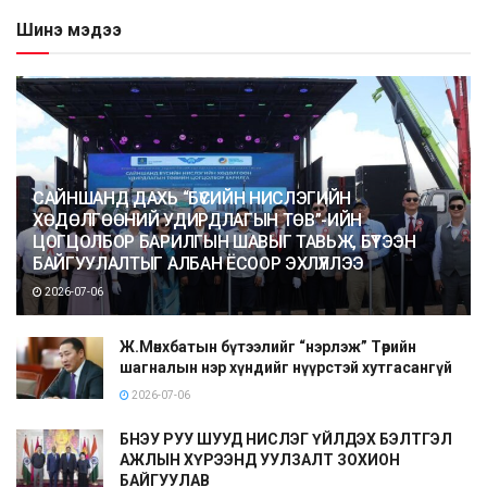
Шинэ мэдээ
САЙНШАНД ДАХЬ “БҮСИЙН НИСЛЭГИЙН
ХӨДӨЛГӨӨНИЙ УДИРДЛАГЫН ТӨВ”-ИЙН
ЦОГЦОЛБОР БАРИЛГЫН ШАВЫГ ТАВЬЖ, БҮТЭЭН
БАЙГУУЛАЛТЫГ АЛБАН ЁСООР ЭХЛҮҮЛЛЭЭ
2026-07-06
Ж.Мөнхбатын бүтээлийг “нэрлэж” Төрийн
шагналын нэр хүндийг нүүрстэй хутгасангүй
2026-07-06
БНЭУ РУУ ШУУД НИСЛЭГ ҮЙЛДЭХ БЭЛТГЭЛ
АЖЛЫН ХҮРЭЭНД УУЛЗАЛТ ЗОХИОН
БАЙГУУЛАВ