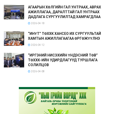
АГААРЫН ХӨЛГИЙН ГАЛ УНТРААХ, АВРАХ
АЖИЛЛАГАА, ДАРАЛТТАЙ ГАЛ УНТРААХ
ДАДЛАГА СУРГУУЛИЛТАД ХАМРАГДЛАА
2026-04-18
“ИНҮТ” ТӨХХК ХАНСЕО ИХ СУРГУУЛЬТАЙ
ХАМТЫН АЖИЛЛАГААГАА ӨРГӨЖҮҮЛНЭ
2026-04-12
“ИРГЭНИЙ НИСЭХИЙН ҮНДЭСНИЙ ТӨВ”
ТӨХХК-ИЙН УДИРДЛАГУУД ТУРШЛАГА
СОЛИЛЦОВ
2026-04-08