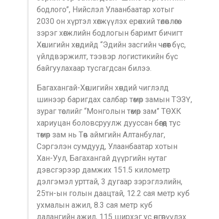
бодлогo”, Нийслэл Улаанбаатар хотыг
2030 он хүртэл хөгжүүлэх ерөнхий төлөвлөгөө
зэрэг хөгжлийн бодлогын баримт бичигт
Хөшигийн хөндийд “Эдийн засгийн чөлөөт бүс,
үйлдвэржилт, тээвэр логистикийн бүс
байгуулахаар тусгагдсан билээ.
Багахангай-Хөшигийн хөндий чиглэлд
шинээр баригдах салбар төмөр замын ТЭЗҮ,
зураг төслийг “Монголын төмөр зам” ТӨХК
хариуцан боловсруулж дууссан бөгөөд тус
төмөр зам нь Төв аймгийн Алтанбулаг,
Сэргэлэн сумдууд, Улаанбаатар хотын
Хан-Уул, Багахангай дүүргийн нутаг
дэвсгэрээр дамжих 151.5 километр
дэлгэмэл урттай, 3 дугаар зэрэглэлийн,
25тн-ын голын даацтай, 12.2 сая метр куб
ухмалын ажил, 8.3 сая метр куб
далангийн ажил, 115 ширхэг ус өнгөрүүлэх