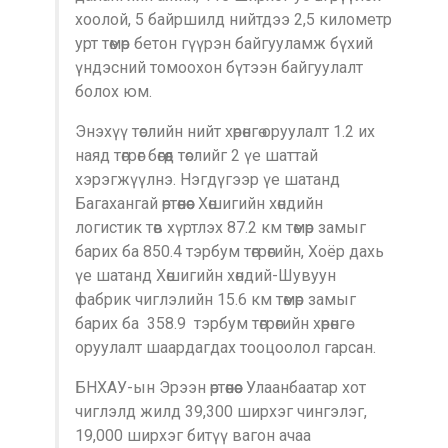
хоолой, 5 байршилд нийтдээ 2,5 километр
урт төмөр бетон гүүрэн байгууламж бүхий
үндэсний томоохон бүтээн байгуулалт
болох юм.
Энэхүү төслийн нийт хөрөнгө оруулалт 1.2 их
наяд төгрөг бөгөөд төслийг 2 үе шаттай
хэрэгжүүлнэ. Нэгдүгээр үе шатанд
Багахангай өртөөнөөс Хөшигийн хөндийн
логистик төв хүртлэх 87.2 км төмөр замыг
барих ба 850.4 тэрбум төгрөгийн, Хоёр дахь
үе шатанд Хөшигийн хөндий-Шувуун
фабрик чиглэлийн 15.6 км төмөр замыг
барих ба 358.9 тэрбум төгрөгийн хөрөнгө
оруулалт шаардагдах тооцоолол гарсан.
БНХАУ-ын Эрээн өртөөнөөс Улаанбаатар хот
чиглэлд жилд 39,300 ширхэг чингэлэг,
19,000 ширхэг битүү вагон ачаа