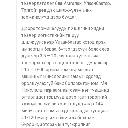
тээвэрлэгддэг бөгөөд Амгалан, Улаанбаатар,
Толгойт өртөөн дэх шилжүүлэн ачих
терминалууд дээр буудаг.
Дээрх терминалуудыг Хөшигийн хөндий
тээвэр логистикийн төв рүү
шилжүүлснээр Улаанбаатар хотод ирэх
импортын бараа, бүтээгдэхүүн болох өссөн
дүнгээр 3.5 – 20 сая тонн хүртэл ачаа
тээвэрлэхээр тооцвол хоногт дунджаар
316 – 1800 орчим том оврын авто
машиныг Нийслэлийн замын хөдөлгөөнд
оролцуулахгүй байх боломжтой юм. Мөн
Нийслэлд төмөр зам, автозам нэг түвшинд
огтлолцдог гармууд дээр галт тэрэгний
хөдөлгөөнд зориулж хоногт дунджаар 144
минут авто замын хөдөлгөөн хаадаг хугацааг
21-120 минутаар багасгах боломж
бүрдэж, автозамын түгжрэлийг