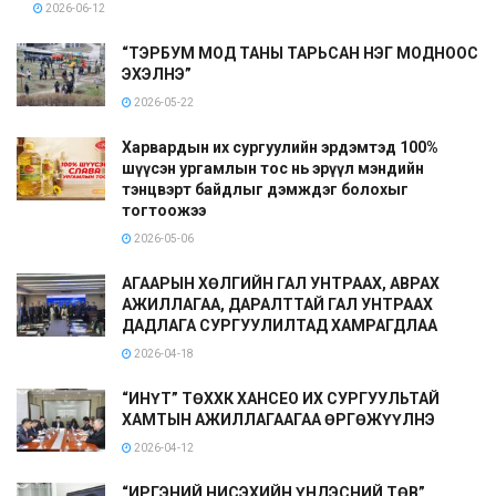
2026-06-12
“ТЭРБУМ МОД ТАНЫ ТАРЬСАН НЭГ МОДНООС
ЭХЭЛНЭ”
2026-05-22
Харвардын их сургуулийн эрдэмтэд 100%
шүүсэн ургамлын тос нь эрүүл мэндийн
тэнцвэрт байдлыг дэмждэг болохыг
тогтоожээ
2026-05-06
АГААРЫН ХӨЛГИЙН ГАЛ УНТРААХ, АВРАХ
АЖИЛЛАГАА, ДАРАЛТТАЙ ГАЛ УНТРААХ
ДАДЛАГА СУРГУУЛИЛТАД ХАМРАГДЛАА
2026-04-18
“ИНҮТ” ТӨХХК ХАНСЕО ИХ СУРГУУЛЬТАЙ
ХАМТЫН АЖИЛЛАГААГАА ӨРГӨЖҮҮЛНЭ
2026-04-12
“ИРГЭНИЙ НИСЭХИЙН ҮНДЭСНИЙ ТӨВ”