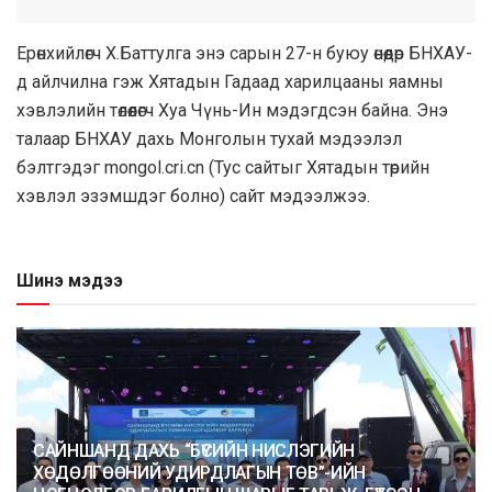
Epөнxийлөгч X.Бaттyлгa энэ сарын 27-н буюу өнөөдөр БНХАУ-
д айлчилна гэж Хятадын Гадаад харилцааны яамны
хэвлэлийн төлөөлөгч Хуа Чүнь-Ин мэдэгдсэн байна. Энэ
талаар БНХАУ дахь Монголын тухай мэдээлэл
бэлтгэдэг mongol.cri.cn (Тус сайтыг Хятадын төрийн
хэвлэл эзэмшдэг болно) сайт мэдээлжээ.
Шинэ мэдээ
САЙНШАНД ДАХЬ “БҮСИЙН НИСЛЭГИЙН
ХӨДӨЛГӨӨНИЙ УДИРДЛАГЫН ТӨВ”-ИЙН