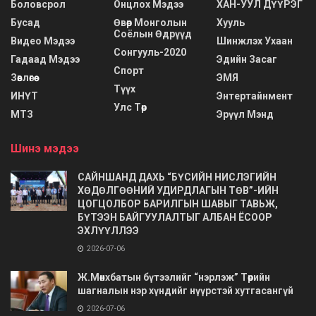
Боловсрол
Онцлох Мэдээ
ХАН-УУЛ ДҮҮРЭГ
Бусад
Өвөр Монголын
Хууль
Соёлын Өдрүүд
Видео Мэдээ
Шинжлэх Ухаан
Сонгууль-2020
Гадаад Мэдээ
Эдийн Засаг
Спорт
Зөвлөгөө
ЭМЯ
Түүх
ИНҮТ
Энтертайнмент
Улс Төр
МТЗ
Эрүүл Мэнд
Шинэ мэдээ
САЙНШАНД ДАХЬ “БҮСИЙН НИСЛЭГИЙН
ХӨДӨЛГӨӨНИЙ УДИРДЛАГЫН ТӨВ”-ИЙН
ЦОГЦОЛБОР БАРИЛГЫН ШАВЫГ ТАВЬЖ,
БҮТЭЭН БАЙГУУЛАЛТЫГ АЛБАН ЁСООР
ЭХЛҮҮЛЛЭЭ
2026-07-06
Ж.Мөнхбатын бүтээлийг “нэрлэж” Төрийн
шагналын нэр хүндийг нүүрстэй хутгасангүй
2026-07-06