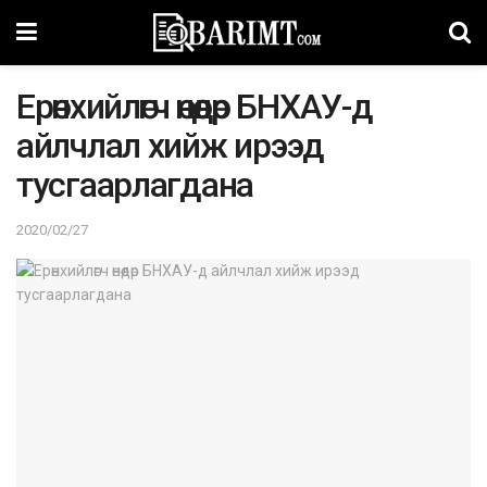
Epөнxийлөгч өнөөдөp БHXAУ-д
айлчлал хийж ирээд
туcгaapлагдана
2020/02/27