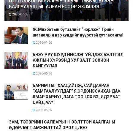
ЦОГЦОЛБОР БАРИЛГЫН ШАВЫГ ТАВЬЖ, БҮТЭЭН
БАЙГУУЛАЛТЫГ АЛБАН ЁСООР ЭХЛҮҮЛЛЭЭ
2026-07-06
Ж.Мөнхбатын бүтээлийг “нэрлэж” Төрийн
шагналын нэр хүндийг нүүрстэй хутгасангүй
2026-07-06
БНЭУ РУУ ШУУД НИСЛЭГ ҮЙЛДЭХ БЭЛТГЭЛ
АЖЛЫН ХҮРЭЭНД УУЛЗАЛТ ЗОХИОН
БАЙГУУЛАВ
2026-06-30
БАРИМТЫГ ХААЦАЙЛЖ, САЙДААРАА
“ХАМГААЛУУЛДАГ” Я.ЭРДЭНЭСАЙХАНДАА
ЯМАР ХАРИУЦЛАГА ТООЦОХ ВЭ, ИДЭРБАТ
САЙД АА?
2026-06-25
ЗАМ, ТЭЭВРИЙН САЛБАРЫН НЭЭЛТТЭЙ ХААЛГАНЫ
ӨДӨРЛӨГТ АМЖИЛТТАЙ ОРОЛЦЛОО