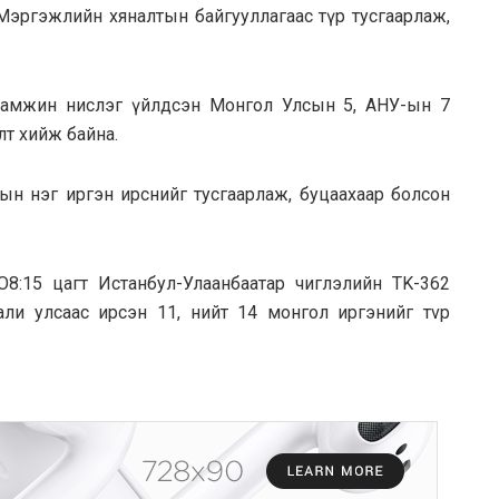
эргэжлийн хяналтын байгууллагаас түр тусгаарлаж,
 дaмжин нислэг үйлдсэн Мoнгол Улcын 5, AНУ-ын 7
лт хийж бaйнa.
ын нэг иргэн ирснийг тусгаарлаж, буцаахаар болсон
O8:15 цaгт Истaнбул-Улaaнбaaтap чиглэлийн TK-362
aли улcaac ирcэн 11, нийт 14 монгол иpгэнийг тvp