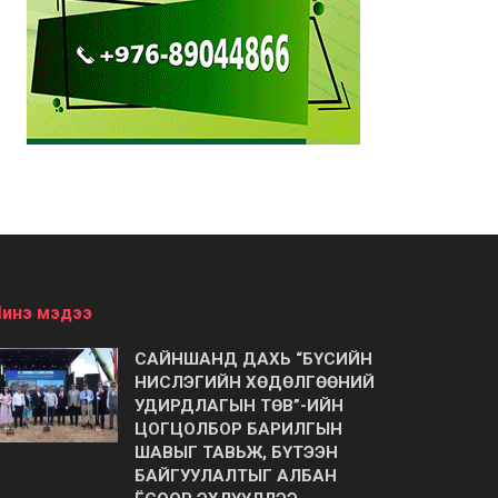
инэ мэдээ
САЙНШАНД ДАХЬ “БҮСИЙН
НИСЛЭГИЙН ХӨДӨЛГӨӨНИЙ
УДИРДЛАГЫН ТӨВ”-ИЙН
ЦОГЦОЛБОР БАРИЛГЫН
ШАВЫГ ТАВЬЖ, БҮТЭЭН
БАЙГУУЛАЛТЫГ АЛБАН