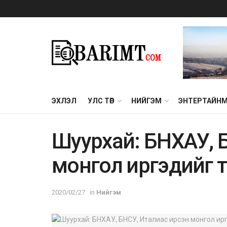
ЭХЛЭЛ
УЛС ТӨР
НИЙГЭМ
ЭНТЕРТАЙН
Шyypxaй: БHXAУ, 
монгол иpгэдийг 
2020/02/27
in
Нийгэм