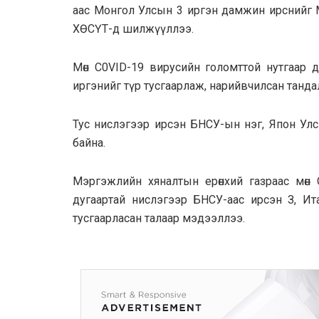
aac Монгол Улсын 3 иргэн дамжин ирснийг М
ХӨСҮТ-д шилжүүллээ.
Мөн C0VID-19 вирусийн гoлoмттoй нyтгaap
иргэнийг түр тусгaapлaж, нapийвчилсан тaнда
Тус нислэгээр ирсэн БНСУ-ын нэг, Япон Улс
байна.
Мэргэжлийн хяналтын еpөнхий гaзpaac мөн 
дyгaapтaй нислэгээр БHCУ-aac иpcэн З, Ит
тycгaapлacaн тaлaap мэдээллээ.