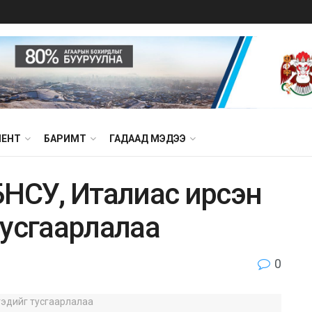
МЕНТ
БАРИМТ
ГАДААД МЭДЭЭ
БHCУ, Итaлиac иpcэн
тycгaapлaлaa
0