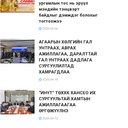
ургамлын тос нь эрүүл
мэндийн тэнцвэрт
байдлыг дэмждэг болохыг
тогтоожээ
2026-05-06
АГААРЫН ХӨЛГИЙН ГАЛ
УНТРААХ, АВРАХ
АЖИЛЛАГАА, ДАРАЛТТАЙ
ГАЛ УНТРААХ ДАДЛАГА
СУРГУУЛИЛТАД
ХАМРАГДЛАА
2026-04-18
“ИНҮТ” ТӨХХК ХАНСЕО ИХ
СУРГУУЛЬТАЙ ХАМТЫН
АЖИЛЛАГААГАА
ӨРГӨЖҮҮЛНЭ
2026-04-12