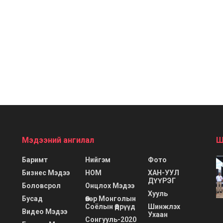
Мэдээний ангилал
Ш
Баримт
Нийгэм
Фото
Бизнес Мэдээ
НОМ
ХАН-УУЛ
ДҮҮРЭГ
Боловсрол
Онцлох Мэдээ
Хууль
Бусад
Өвөр Монголын
Соёлын Өдрүүд
Шинжлэх
Видео Мэдээ
Ухаан
Сонгууль-2020