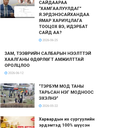
САЙДААРАА
“ХАМГААЛУУЛДАГ”
Я.ЭРДЭНЭСАЙХАНДАА
ЯМАР ХАРИУЦЛАГА
ТООЦОХ ВЭ, ИДЭРБАТ
САЙД АА?
2026-06-25
ЗАМ, ТЭЭВРИЙН САЛБАРЫН НЭЭЛТТЭЙ
ХААЛГАНЫ ӨДӨРЛӨГТ АМЖИЛТТАЙ
ОРОЛЦЛОО
2026-06-12
“ТЭРБУМ МОД ТАНЫ
ТАРЬСАН НЭГ МОДНООС
ЭХЭЛНЭ”
2026-05-22
Харвардын их сургуулийн
эрдэмтэд 100% шүүсэн