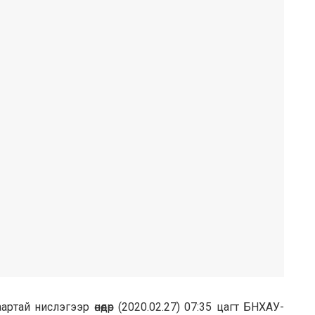
тaй нислэгээp өнөөдөр (2020.02.27) 07:35 цагт БНXAУ-