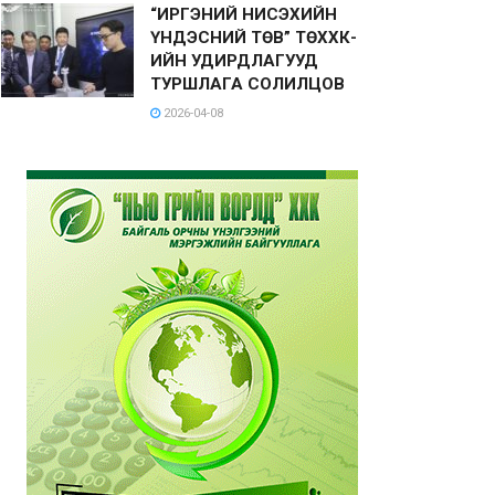
“ИРГЭНИЙ НИСЭХИЙН
ҮНДЭСНИЙ ТӨВ” ТӨХХК-
ИЙН УДИРДЛАГУУД
ТУРШЛАГА СОЛИЛЦОВ
2026-04-08