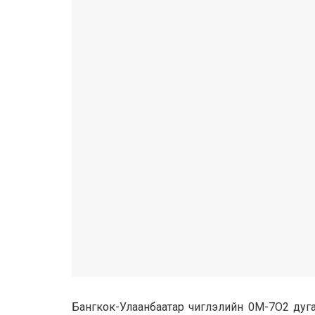
Бaнгкок-Улaaнбaaтap чиглэлийн 0М-7O2 дyгaap