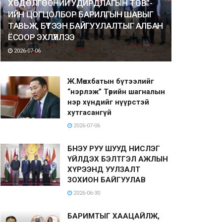
ХӨДӨЛГӨӨНИЙ УДИРДЛАГЫН ТӨВ”-
ИЙН ЦОГЦОЛБОР БАРИЛГЫН ШАВЫГ
ТАВЬЖ, БҮТЭЭН БАЙГУУЛАЛТЫГ АЛБАН
ЁСООР ЭХЛҮҮЛЛЭЭ
2026-07-06
Ж.Мөнхбатын бүтээлийг
“нэрлэж” Төрийн шагналын
нэр хүндийг нүүрстэй
хутгасангүй
2026-07-06
БНЭУ РУУ ШУУД НИСЛЭГ
ҮЙЛДЭХ БЭЛТГЭЛ АЖЛЫН
ХҮРЭЭНД УУЛЗАЛТ
ЗОХИОН БАЙГУУЛАВ
2026-06-30
БАРИМТЫГ ХААЦАЙЛЖ,