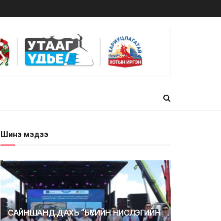
Шинэ мэдээ
САЙНШАНД ДАХЬ “БҮСИЙН НИСЛЭГИЙН