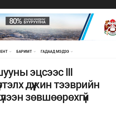
МЕНТ
БАРИМТ
ГАДААД МЭДЭЭ
ууны эцсээс III
тэлх дүүжин тээврийн
хүлээн зөвшөөрөхгүй