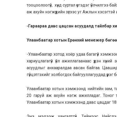
тооцоолоогүй, хүнд суртал үүсгэдэг үйлчилгээ ба
аж ахуйн нэгжүүдийн зүгээс уг Ажлын хэсэгтэй
-Гараараа давс цацсан асуудалд тайлбар хийн
Улаанбаатар хотын Ерөнхий менежер бөгөө
-Улаанбаатар хотод хоёр удаа багагүй хэмжэ
хариуцлагагүй үйл ажиллагаанаас үүдэн хүний
асуудлыг анхааралдаа авсан байгаа. Цаашид
гүйцэтгэхийг холбогдох байгууллагуудад үүрэг 
Улаанбаатар хотын хэмжээнд нийтийн зам, та
20 гаруй аж ахуйн нэгж ажилладаг. Тоног т
Улаанбаатар хотын хэмжээнд давс цацдаг 18
Энэ мэдээж хангалтгүй. Тиймээс Нийслэ