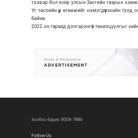
тээвэр бол хоёр улсын Засгийн газрын хэмжэ
Уг төслийн үр өгөөжийг нэмэгдүүлэхийн тул
байна.
2022 он гараад дэлгэрэнгүй танилцуулгыг хий
Холбоо барих: 8008-7886
Follow Us