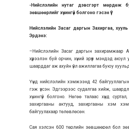
-Нийслэлийн нутаг дэвсгэрт мөрдөж б
зөвшөөрлийг хүчингүй болгоно гэсэн үү?
Нийслэлийн Засаг даргын Захиргаа, хууль 
Эрдэнэ:
–Нийслэлийн Засаг даргын захирамжаар Аж
хүрээлэн буй орчин, хүний эрүүл мэндэд аюу
шаарддаг аж ахуйн үйл ажиллагаа буюу хууль
Үүнд нийслэлийн хэмжээнд 42 байгууллагын
гэж үзсэн. Эдгээрээс судалгаа хийж, шаард
хүчингүй болгоно. Нөгөө талаас хүнд сурт
захиргааны актууд, захиргааны хэм хэм
байгуулахаар төлөвлөсөн.
Сая хэлсэн 600 төрлийн зөвшөөрөл бол зөв