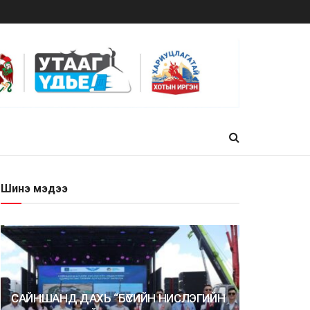
Шинэ мэдээ
САЙНШАНД ДАХЬ “БҮСИЙН НИСЛЭГИЙН