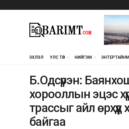
ЭХЛЭЛ
УЛС ТӨР
НИЙГЭМ
ЭНТЕРТАЙН
Б.Одсүрэн: Баянхош
хорооллын эцэс хүр
трассыг айл өрхүүд 
байгаа