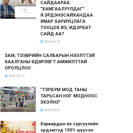
САЙДААРАА
“ХАМГААЛУУЛДАГ”
Я.ЭРДЭНЭСАЙХАНДАА
ЯМАР ХАРИУЦЛАГА
ТООЦОХ ВЭ, ИДЭРБАТ
САЙД АА?
2026-06-25
ЗАМ, ТЭЭВРИЙН САЛБАРЫН НЭЭЛТТЭЙ
ХААЛГАНЫ ӨДӨРЛӨГТ АМЖИЛТТАЙ
ОРОЛЦЛОО
2026-06-12
“ТЭРБУМ МОД ТАНЫ
ТАРЬСАН НЭГ МОДНООС
ЭХЭЛНЭ”
2026-05-22
Харвардын их сургуулийн
эрдэмтэд 100% шүүсэн