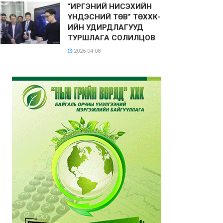
“ИРГЭНИЙ НИСЭХИЙН
ҮНДЭСНИЙ ТӨВ” ТӨХХК-
ИЙН УДИРДЛАГУУД
ТУРШЛАГА СОЛИЛЦОВ
2026-04-08