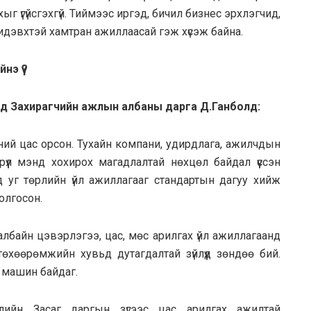
йхыг үгүйсгэхгүй. Тиймээс иргэд, бичил бизнес эрхлэгчид,
 идэвхтэй хамтран ажиллаасай гэж хүсэж байна.
э үү?
д Захирагчийн ажлын албаны дарга Д.Ганболд:
эний цас орсон. Тухайн компани, удирдлага, ажилчдын
 эрүүл мэнд хохирох магадлалтай нөхцөл байдал үүссэн
 уг төрлийн үйл ажиллагааг стандартын дагуу хийж
болгосон.
лбайн цэвэрлэгээ, цас, мөс арилгах үйл ажиллагаанд
өхөөрөмжийн хувьд дутагдалтай зүйлүүд зөндөө бий.
 машин байдаг.
лийн Засаг даргын зүгээс цас арилгах ажилтай