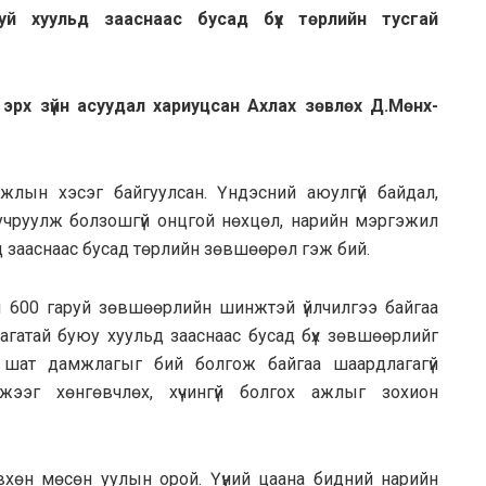
уй хуульд зааснаас бусад бүх төрлийн тусгай
эрх зүйн асуудал хариуцсан Ахлах зөвлөх Д.Мөнх-
лын хэсэг байгуулсан. Үндэсний аюулгүй байдал,
л учруулж болзошгүй онцгой нөхцөл, нарийн мэргэжил
д зааснаас бусад төрлийн зөвшөөрөл гэж бий.
 600 гаруй зөвшөөрлийн шинжтэй үйлчилгээ байгаа
лагатай буюу хуульд зааснаас бусад бүх зөвшөөрлийг
ал, шат дамжлагыг бий болгож байгаа шаардлагагүй
жээг хөнгөвчлөх, хүчингүй болгох ажлыг зохион
хөн мөсөн уулын орой. Үүний цаана бидний нарийн