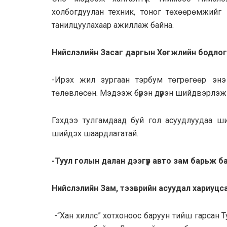
холбогдуулан техник, тоног төхөөрөмжийг
танилцуулахаар ажиллаж байна.
Нийслэлийн Засаг даргын Хөгжлийн бодлогы
-Ирэх жил зургаан тэрбум төгрөгөөр энэ 
төлөвлөсөн. Мэдээж бүрэн дүүрэн шийдвэрлэж 
Гэхдээ тулгамдаад буй гол асуудлуудаа ши
шийдэх шаардлагатай.
-Туул голын далан дээгүүр авто зам барьж ба
Нийслэлийн Зам, тээврийн асуудал хариуцсан
-“Хан хиллс” хотхоноос баруун тийш гарсан Т