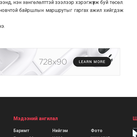
энд, нэн хөнгөлөлттэй зээлээр хэрэгжүүлж буй төсөл.
д оновчтой байршлын маршрутыг гаргах ажил хийгдэж
нэ.
Мэдээний ангилал
Ш
Баримт
Нийгэм
Фото