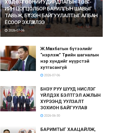
ХӨДӨЛГӨӨНИЙ УДИРДЛАГЫН ТӨВ”-
ИЙН ЦОГЦОЛБОР БАРИЛГЫН ШАВЫГ
ТАВЬЖ, БҮТЭЭН БАЙГУУЛАЛТЫГ АЛБАН
ЁСООР ЭХЛҮҮЛЛЭЭ
2026-07-06
Ж.Мөнхбатын бүтээлийг
“нэрлэж” Төрийн шагналын
нэр хүндийг нүүрстэй
хутгасангүй
2026-07-06
БНЭУ РУУ ШУУД НИСЛЭГ
ҮЙЛДЭХ БЭЛТГЭЛ АЖЛЫН
ХҮРЭЭНД УУЛЗАЛТ
ЗОХИОН БАЙГУУЛАВ
2026-06-30
БАРИМТЫГ ХААЦАЙЛЖ,