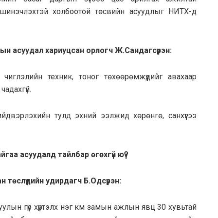
 шинэчлэхтэй холбоотой төсвийн асуудлыг НИТХ-д
н асуудал хариуцсан орлогч Ж.Сандагсүрэн:
чиглэлийн техник, тоног төхөөрөмжүүдийг авахаар
чадахгүй.
йдвэрлэхийн тулд эхний ээлжид хөрөнгө, санхүүгээ
йгаа асуудалд тайлбар өгөхгүй юү?
 төслүүдийн удирдагч Б.Одсүрэн:
уулын гүүр хүртэлх нэг км замын ажлын явц 30 хувьтай