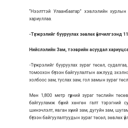
“Нээлттэй Улаанбаатар” хэвлэлийн хурлын ү
хариуллаа.
-Түгжрэлийг бууруулах зөвлөх үйлчилгээнд 1
Нийслэлийн Зам, тээврийн асуудал хариуцсан
-Түгжрэлийг бууруулах зураг төсөл, судалга
томоохон бүтээн байгуулалтын ажлууд эхэлн
холбоос зам, туслах зам, гол замын зураг тө
Мөн 1,800 метр гүүрний зураг төслийн төсө
байгууламж бүхий хөнгөн галт тэрэгний су
шинэчлэлт, явган хүний зам, дугуйн зам, шуга
бүтээн байгуулалтуудын зураг төсөл, зөвлөх ү