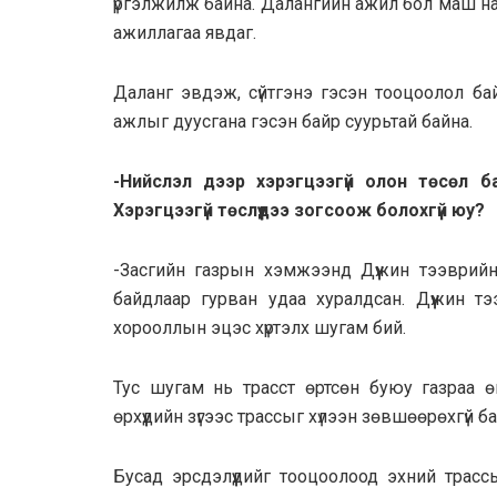
үргэлжилж байна. Далангийн ажил бол маш нар
ажиллагаа явдаг.
Даланг эвдэж, сүйтгэнэ гэсэн тооцоолол бай
ажлыг дуусгана гэсэн байр суурьтай байна.
-Нийслэл дээр хэрэгцээгүй олон төсөл ба
Хэрэгцээгүй төслүүдээ зогсоож болохгүй юу?
-Засгийн газрын хэмжээнд Дүүжин тээврий
байдлаар гурван удаа хуралдсан. Дүүжин т
хорооллын эцэс хүртэлх шугам бий.
Тус шугам нь трасст өртсөн буюу газраа ө
өрхүүдийн зүгээс трассыг хүлээн зөвшөөрөхгүй ба
Бусад эрсдэлүүдийг тооцоолоод эхний трасс