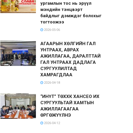
ургамлын тос нь эрүүл
мэндийн тэнцвэрт
байдлыг дэмждэг болохыг
тогтоожээ
2026-05-06
АГААРЫН ХӨЛГИЙН ГАЛ
УНТРААХ, АВРАХ
АЖИЛЛАГАА, ДАРАЛТТАЙ
ГАЛ УНТРААХ ДАДЛАГА
СУРГУУЛИЛТАД
ХАМРАГДЛАА
2026-04-18
“ИНҮТ” ТӨХХК ХАНСЕО ИХ
СУРГУУЛЬТАЙ ХАМТЫН
АЖИЛЛАГААГАА
ӨРГӨЖҮҮЛНЭ
2026-04-12