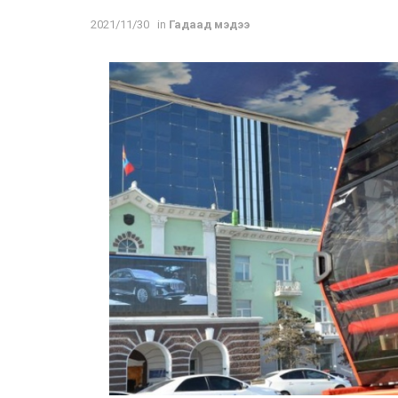
2021/11/30
in
Гадаад мэдээ