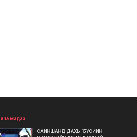
инэ мэдээ
САЙНШАНД ДАХЬ “БҮСИЙН