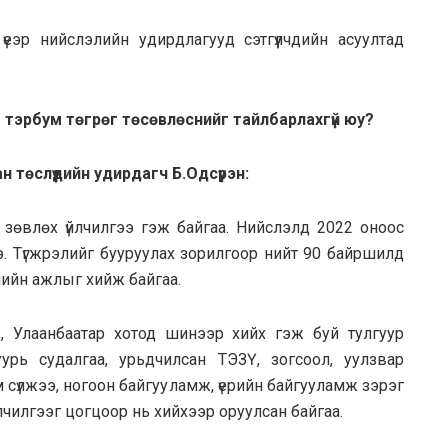
еэр нийслэлийн удирдлагууд сэтгүүлчдийн асуултад
1 тэрбум төгрөг төсөвлөснийг тайлбарлахгүй юу?
 төслүүдийн удирдагч Б.Одсүрэн:
а, зөвлөх үйлчилгээ гэж байгаа. Нийслэлд 2022 оноос
э. Түгжрэлийг бууруулах зорилгоор нийт 90 байршилд
слийн ажлыг хийж байгаа.
в, Улаанбаатар хотод шинээр хийх гэж буй тулгуур
урь судалгаа, урьдчилсан ТЭЗҮ, зогсоол, уулзвар
м сүлжээ, ногоон байгууламж, үерийн байгууламж зэрэг
йлчилгээг цогцоор нь хийхээр оруулсан байгаа.