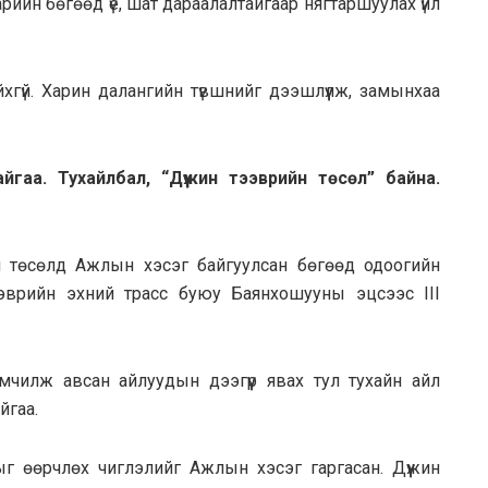
ийн бөгөөд үе, шат дараалалтайгаар нягтаршуулах үйл
хгүй. Харин далангийн түвшнийг дээшлүүлж, замынхаа
йгаа. Тухайлбал, “Дүүжин тээврийн төсөл” байна.
н төсөлд Ажлын хэсэг байгуулсан бөгөөд одоогийн
ээврийн эхний трасс буюу Баянхошууны эцсээс III
мчилж авсан айлуудын дээгүүр явах тул тухайн айл
йгаа.
ыг өөрчлөх чиглэлийг Ажлын хэсэг гаргасан. Дүүжин