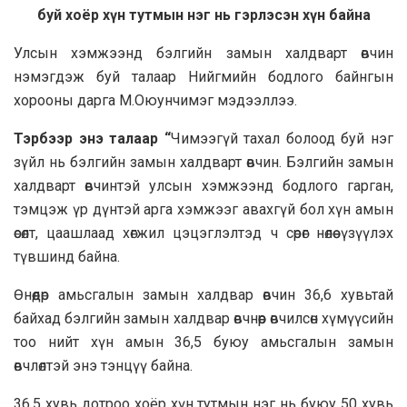
буй хоёр хүн тутмын нэг нь гэрлэсэн хүн байна
Улсын хэмжээнд бэлгийн замын халдварт өвчин
нэмэгдэж буй талаар Нийгмийн бодлого байнгын
хорооны дарга М.Оюунчимэг мэдээллээ.
Тэрбээр энэ талаар “
Чимээгүй тахал болоод буй нэг
зүйл нь бэлгийн замын халдварт өвчин. Бэлгийн замын
халдварт өвчинтэй улсын хэмжээнд бодлого гарган,
тэмцэж үр дүнтэй арга хэмжээг авахгүй бол хүн амын
өсөлт, цаашлаад хөгжил цэцэглэлтэд ч сөрөг нөлөө үзүүлэх
түвшинд байна.
Өнөөдөр амьсгалын замын халдвар өвчин 36,6 хувьтай
байхад бэлгийн замын халдвар өвчнөөр өвчилсөн хүмүүсийн
тоо нийт хүн амын 36,5 буюу амьсгалын замын
өвчлөлтэй энэ тэнцүү байна.
36,5 хувь дотроо хоёр хүн тутмын нэг нь буюу 50 хувь