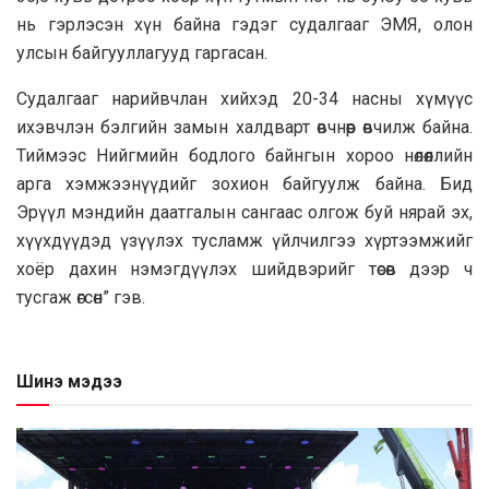
нь гэрлэсэн хүн байна гэдэг судалгааг ЭМЯ, олон
улсын байгууллагууд гаргасан.
Судалгааг нарийвчлан хийхэд 20-34 насны хүмүүс
ихэвчлэн бэлгийн замын халдварт өвчнөөр өвчилж байна.
Тиймээс Нийгмийн бодлого байнгын хороо нөлөөллийн
арга хэмжээнүүдийг зохион байгуулж байна. Бид
Эрүүл мэндийн даатгалын сангаас олгож буй нярай эх,
хүүхдүүдэд үзүүлэх тусламж үйлчилгээ хүртээмжийг
хоёр дахин нэмэгдүүлэх шийдвэрийг төсөв дээр ч
тусгаж өгсөн” гэв.
Шинэ мэдээ