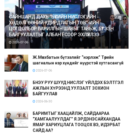
САЙНШАНД ДАХЬ “БҮСИЙН НИСЛЭГИЙН
ХӨДӨЛГӨӨНИЙ УДИРДЛАГЫН ТӨВ”-ИЙН
ЦОГЦОЛБОР БАРИЛГЫН ШАВЫГ ТАВЬЖ, БҮТЭЭН
БАЙГУУЛАЛТЫГ АЛБАН ЁСООР ЭХЛҮҮЛЛЭЭ
2026-07-06
Ж.Мөнхбатын бүтээлийг “нэрлэж” Төрийн
шагналын нэр хүндийг нүүрстэй хутгасангүй
2026-07-06
БНЭУ РУУ ШУУД НИСЛЭГ ҮЙЛДЭХ БЭЛТГЭЛ
АЖЛЫН ХҮРЭЭНД УУЛЗАЛТ ЗОХИОН
БАЙГУУЛАВ
2026-06-30
БАРИМТЫГ ХААЦАЙЛЖ, САЙДААРАА
“ХАМГААЛУУЛДАГ” Я.ЭРДЭНЭСАЙХАНДАА
ЯМАР ХАРИУЦЛАГА ТООЦОХ ВЭ, ИДЭРБАТ
САЙД АА?