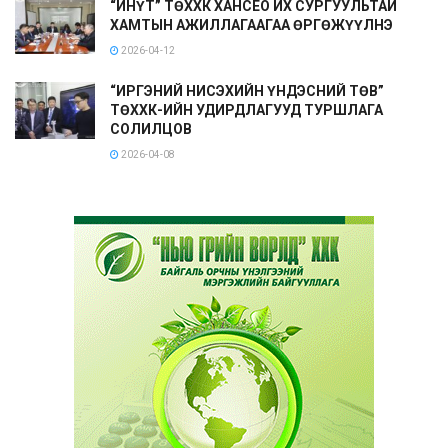
“ИНҮТ” ТӨХХК ХАНСЕО ИХ СУРГУУЛЬТАЙ
ХАМТЫН АЖИЛЛАГААГАА ӨРГӨЖҮҮЛНЭ
2026-04-12
“ИРГЭНИЙ НИСЭХИЙН ҮНДЭСНИЙ ТӨВ”
ТӨХХК-ИЙН УДИРДЛАГУУД ТУРШЛАГА
СОЛИЛЦОВ
2026-04-08