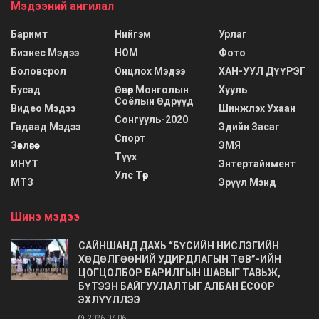
Мэдээний ангилал
Баримт
Нийгэм
Урлаг
Бизнес Мэдээ
НОМ
Фото
Боловсрол
Онцлох Мэдээ
ХАН-УУЛ ДҮҮРЭГ
Бусад
Өвөр Монголын
Хууль
Соёлын Өдрүүд
Видео Мэдээ
Шинжлэх Ухаан
Сонгууль-2020
Гадаад Мэдээ
Эдийн Засаг
Спорт
Зөвлөгөө
ЭМЯ
Түүх
ИНҮТ
Энтертайнмент
Улс Төр
МТЗ
Эрүүл Мэнд
Шинэ мэдээ
САЙНШАНД ДАХЬ “БҮСИЙН НИСЛЭГИЙН
ХӨДӨЛГӨӨНИЙ УДИРДЛАГЫН ТӨВ”-ИЙН
ЦОГЦОЛБОР БАРИЛГЫН ШАВЫГ ТАВЬЖ,
БҮТЭЭН БАЙГУУЛАЛТЫГ АЛБАН ЁСООР
ЭХЛҮҮЛЛЭЭ
2026-07-06