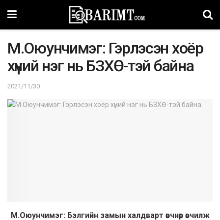
М.Оюунчимэг: Гэрлэсэн хоёр
хүний нэг нь БЗХӨ-тэй байна
2021/11/30
М.Оюунчимэг: Бэлгийн замын халдварт өвчнөөр өвчилж