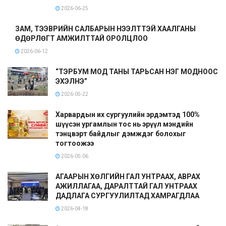
2026-06-25
ЗАМ, ТЭЭВРИЙН САЛБАРЫН НЭЭЛТТЭЙ ХААЛГАНЫ
ӨДӨРЛӨГТ АМЖИЛТТАЙ ОРОЛЦЛОО
2026-06-12
“ТЭРБУМ МОД ТАНЫ ТАРЬСАН НЭГ МОДНООС
ЭХЭЛНЭ”
2026-05-22
Харвардын их сургуулийн эрдэмтэд 100%
шүүсэн ургамлын тос нь эрүүл мэндийн
тэнцвэрт байдлыг дэмждэг болохыг
тогтоожээ
2026-05-06
АГААРЫН ХӨЛГИЙН ГАЛ УНТРААХ, АВРАХ
АЖИЛЛАГАА, ДАРАЛТТАЙ ГАЛ УНТРААХ
ДАДЛАГА СУРГУУЛИЛТАД ХАМРАГДЛАА
2026-04-18