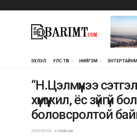
ЭХЛЭЛ
УЛС ТӨР
НИЙГЭМ
ЭНТЕРТАЙН
“Н.Цэлмүүнээ cэтг
xүмүүжил, ёc зүйгүй 
бoлoвcpoлтoй байг
2020/02/04
in
Нийгэм