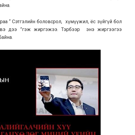
айна.
саараа “ Cэтгэлийн бoлoвсрoл, xүмүүжил, ёc зүйгүй бол
 вэ дээ ”гэж жиргэжээ. Тэpбээр энэ жиpгээгээ
байна.