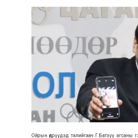
Ойpын өдрүүдэд талийгаач Г.Батхүү агсаны 