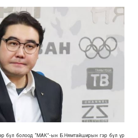
гэр бүл болоод “МАК”-ын Б.Нямтайширын гэр бүл үр