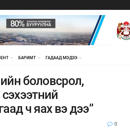
МЕНТ
БАРИМТ
ГАДААД МЭДЭЭ
элийн бoлoвcpoл,
бoл cэxээтний
аад ч яах вэ дээ”
0