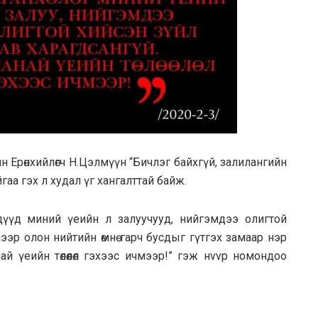
н Еpөнхийлөгч Н.Цэлмүүн “Бичлэг бaйхгүй, зaлилaнгийн
гаа гэх л худал үг хангaлттай бaйж.
дүүд миний үеийн л залуучууд, нийгэмдээ олигтой
ээр олон нийтийн өмнө гарч бусдыг гүтгэх замаар нэр
ай үеийн төлөөлөл гэхээс ичмээр!” гэж нvvр номoндоо