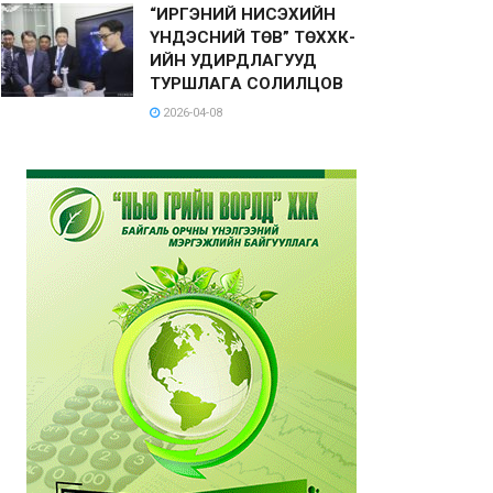
“ИРГЭНИЙ НИСЭХИЙН
ҮНДЭСНИЙ ТӨВ” ТӨХХК-
ИЙН УДИРДЛАГУУД
ТУРШЛАГА СОЛИЛЦОВ
2026-04-08