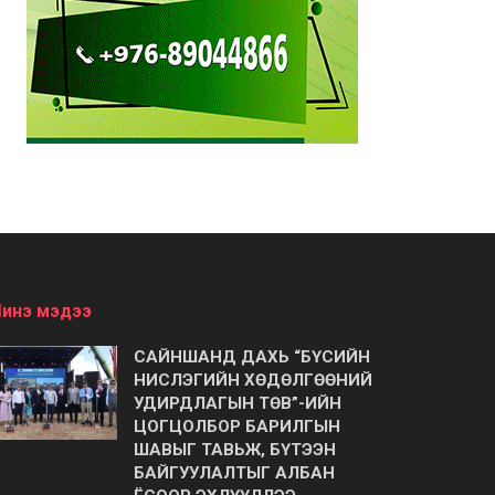
инэ мэдээ
САЙНШАНД ДАХЬ “БҮСИЙН
НИСЛЭГИЙН ХӨДӨЛГӨӨНИЙ
УДИРДЛАГЫН ТӨВ”-ИЙН
ЦОГЦОЛБОР БАРИЛГЫН
ШАВЫГ ТАВЬЖ, БҮТЭЭН
БАЙГУУЛАЛТЫГ АЛБАН