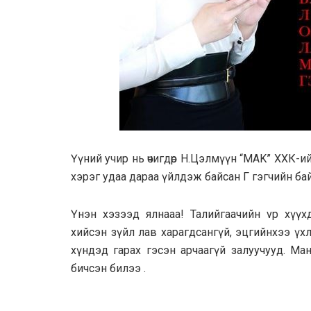
Үүний yчир нь өчигдөр Н.Цэлмүүн “MAK” ХХК-ий
хэрэг удaa дарaa үйлдэж байсан Г гэгчийн бай
Үнэн хэзээд ялнaaa! Талийгaaчийн vp xүүх
хийсэн зүйл лав харагдсангүй, эцгийнхээ үхл
хүндэд гарах гэсэн арчаагүй залуучууд. Ман
бичсэн билээ .