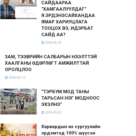
САЙДААРАА
“ХАМГААЛУУЛДАГ”
Я.ЭРДЭНЭСАЙХАНДАА
ЯМАР ХАРИУЦЛАГА
ТООЦОХ ВЭ, ИДЭРБАТ
САЙД АА?
2026-06-25
ЗАМ, ТЭЭВРИЙН САЛБАРЫН НЭЭЛТТЭЙ
ХААЛГАНЫ ӨДӨРЛӨГТ АМЖИЛТТАЙ
ОРОЛЦЛОО
2026-06-12
“ТЭРБУМ МОД ТАНЫ
ТАРЬСАН НЭГ МОДНООС
ЭХЭЛНЭ”
2026-05-22
Харвардын их сургуулийн
эрдэмтэд 100% шүүсэн