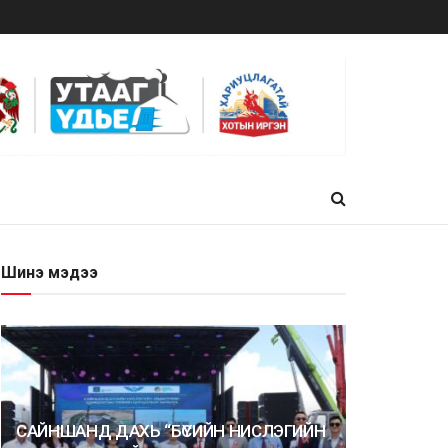
Шинэ мэдээ
САЙНШАНД ДАХЬ “БҮСИЙН НИСЛЭГИЙН