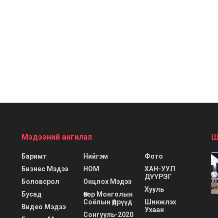
Мэдээний ангилал
Ш
Баримт
Нийгэм
Фото
Бизнес Мэдээ
НОМ
ХАН-УУЛ
ДҮҮРЭГ
Боловсрол
Онцлох Мэдээ
Хууль
Бусад
Өвөр Монголын
Соёлын Өдрүүд
Шинжлэх
Видео Мэдээ
Ухаан
Сонгууль-2020