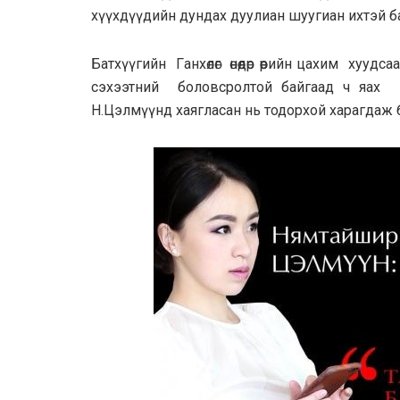
хүүхдүүдийн дундах дуулиан шуугиан ихтэй б
Бaтхүүгийн Гaнхөлөг өнөөдөр өөрийн цахим хууд
сэхээтний боловсролтой байгаад ч яах
Н.Цэлмүүнд xaяглacaн нь тодорxoй харагдаж 