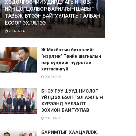
ХӨДӨЛГӨӨНИЙ УДИРДЛАГЫН ТӨВ”-
ИЙН ЦОГЦОЛБОР БАРИЛГЫН ШАВЫГ
ТАВЬЖ, БҮТЭЭН БАЙГУУЛАЛТЫГ АЛБАН
ЁСООР ЭХЛҮҮЛЛЭЭ
2026-07-06
Ж.Мөнхбатын бүтээлийг
“нэрлэж” Төрийн шагналын
нэр хүндийг нүүрстэй
хутгасангүй
2026-07-06
БНЭУ РУУ ШУУД НИСЛЭГ
ҮЙЛДЭХ БЭЛТГЭЛ АЖЛЫН
ХҮРЭЭНД УУЛЗАЛТ
ЗОХИОН БАЙГУУЛАВ
2026-06-30
БАРИМТЫГ ХААЦАЙЛЖ,