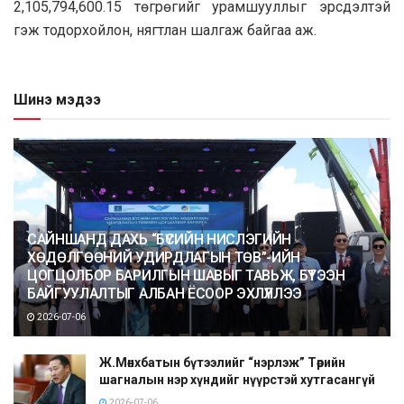
2,105,794,600.15 төгрөгийг урамшууллыг эрсдэлтэй
гэж тодорхойлон, нягтлан шалгаж байгаа аж.
Шинэ мэдээ
САЙНШАНД ДАХЬ “БҮСИЙН НИСЛЭГИЙН
ХӨДӨЛГӨӨНИЙ УДИРДЛАГЫН ТӨВ”-ИЙН
ЦОГЦОЛБОР БАРИЛГЫН ШАВЫГ ТАВЬЖ, БҮТЭЭН
БАЙГУУЛАЛТЫГ АЛБАН ЁСООР ЭХЛҮҮЛЛЭЭ
2026-07-06
Ж.Мөнхбатын бүтээлийг “нэрлэж” Төрийн
шагналын нэр хүндийг нүүрстэй хутгасангүй
2026-07-06