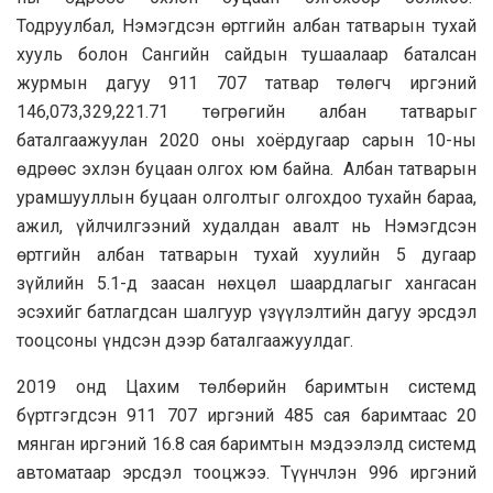
Тодруулбал, Нэмэгдсэн өртгийн албан татварын тухай
хууль болон Сангийн сайдын тушаалаар баталсан
журмын дагуу 911 707 татвар төлөгч иргэний
146,073,329,221.71 төгрөгийн албан татварыг
баталгаажуулан 2020 оны хоёрдугаар сарын 10-ны
өдрөөс эхлэн буцаан олгох юм байна. Албан татварын
урамшууллын буцаан олголтыг олгохдоо тухайн бараа,
ажил, үйлчилгээний худалдан авалт нь Нэмэгдсэн
өртгийн албан татварын тухай хуулийн 5 дугаар
зүйлийн 5.1-д заасан нөхцөл шаардлагыг хангасан
эсэхийг батлагдсан шалгуур үзүүлэлтийн дагуу эрсдэл
тооцсоны үндсэн дээр баталгаажуулдаг.
2019 онд Цахим төлбөрийн баримтын системд
бүртгэгдсэн 911 707 иргэний 485 сая баримтаас 20
мянган иргэний 16.8 сая баримтын мэдээлэлд системд
автоматаар эрсдэл тооцжээ. Түүнчлэн 996 иргэний