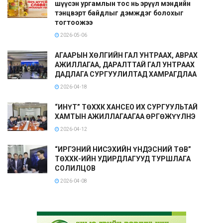
шүүсэн ургамлын тос нь эрүүл мэндийн
тэнцвэрт байдлыг дэмждэг болохыг
тогтоожээ
2026-05-06
АГААРЫН ХӨЛГИЙН ГАЛ УНТРААХ, АВРАХ
АЖИЛЛАГАА, ДАРАЛТТАЙ ГАЛ УНТРААХ
ДАДЛАГА СУРГУУЛИЛТАД ХАМРАГДЛАА
2026-04-18
“ИНҮТ” ТӨХХК ХАНСЕО ИХ СУРГУУЛЬТАЙ
ХАМТЫН АЖИЛЛАГААГАА ӨРГӨЖҮҮЛНЭ
2026-04-12
“ИРГЭНИЙ НИСЭХИЙН ҮНДЭСНИЙ ТӨВ”
ТӨХХК-ИЙН УДИРДЛАГУУД ТУРШЛАГА
СОЛИЛЦОВ
2026-04-08