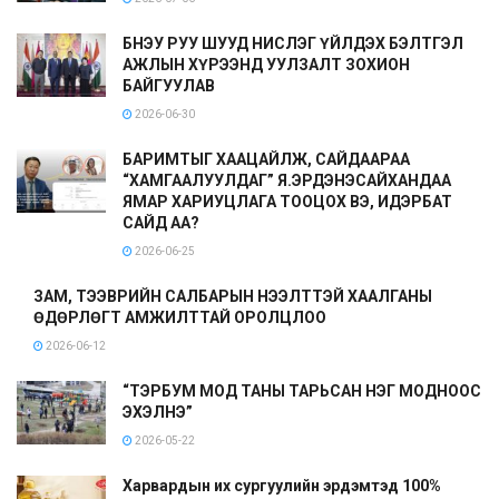
БНЭУ РУУ ШУУД НИСЛЭГ ҮЙЛДЭХ БЭЛТГЭЛ
АЖЛЫН ХҮРЭЭНД УУЛЗАЛТ ЗОХИОН
БАЙГУУЛАВ
2026-06-30
БАРИМТЫГ ХААЦАЙЛЖ, САЙДААРАА
“ХАМГААЛУУЛДАГ” Я.ЭРДЭНЭСАЙХАНДАА
ЯМАР ХАРИУЦЛАГА ТООЦОХ ВЭ, ИДЭРБАТ
САЙД АА?
2026-06-25
ЗАМ, ТЭЭВРИЙН САЛБАРЫН НЭЭЛТТЭЙ ХААЛГАНЫ
ӨДӨРЛӨГТ АМЖИЛТТАЙ ОРОЛЦЛОО
2026-06-12
“ТЭРБУМ МОД ТАНЫ ТАРЬСАН НЭГ МОДНООС
ЭХЭЛНЭ”
2026-05-22
Харвардын их сургуулийн эрдэмтэд 100%