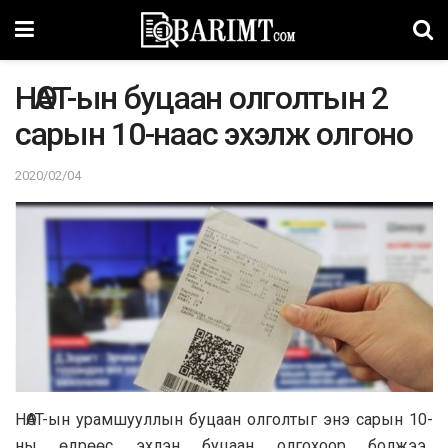
HӨAT-ын бyцaaн олголтын 2
caрын 10-нaaс эхэлж олгoнo
2020/02/04
HӨAT-ын урамшууллын буцаан олголтыг энэ сарын 10-
ны өдрөөс эхлэн буцаан олгохоор болжээ.