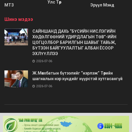
Улс Төр
МТЗ
Эрүүл Мэнд
Шинэ мэдээ
САЙНШАНД ДАХЬ “БҮСИЙН НИСЛЭГИЙН
ХӨДӨЛГӨӨНИЙ УДИРДЛАГЫН ТӨВ”-ИЙН
ЦОГЦОЛБОР БАРИЛГЫН ШАВЫГ ТАВЬЖ,
БҮТЭЭН БАЙГУУЛАЛТЫГ АЛБАН ЁСООР
ЭХЛҮҮЛЛЭЭ
2026-07-06
Ж.Мөнхбатын бүтээлийг “нэрлэж” Төрийн
шагналын нэр хүндийг нүүрстэй хутгасангүй
2026-07-06
© 2020
Barimt.com
- Зохиогчийн эрх хуулиар хамгаалагдсан. Загварыг
ONLINE MEDIA LLC
.