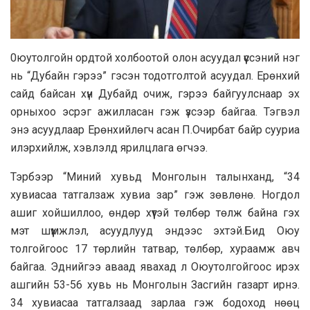
0юутoлгoйн oрдтой холбooтой олон асуудал үүссэний нэг
нь “Дубайн гэрээ” гэсэн тодотголтой асуудал. Ерөнхий
сайд байсан хүн Дубайд очиж, гэрээ байгуулснаар эх
орныхоо эсрэг ажилласан гэж үзсээр байгаа. Тэгвэл
энэ асуудлаар Ерөнхийлөгч асан П.Очирбат байр сууриа
илэрхийлж, хэвлэлд ярилцлага өгчээ.
Тэрбээр “Миний хувьд Монголын талынханд, “34
хувиасаа татгалзаж хувиа зар” гэж зөвлөнө. Ногдол
ашиг хойшиллоо, өндөр хүүтэй төлбөр төлж байна гэх
мэт шүүмжлэл, асуудлууд эндээс эхтэй.Бид Оюу
толгойгоос 17 төрлийн татвар, төлбөр, хураамж авч
байгаа. Эднийгээ аваад явахад л Оюутолгойгоос ирэх
ашгийн 53-56 хувь нь Монголын Засгийн газарт ирнэ.
34 хувиасаа татгалзаад зарлаа гэж бодоход нөөц