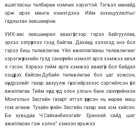
ашигласны төлбөрөө нэмчих хэрэгтэй. Тэгвэл манайд
орж ирэх мөнгө нэмэгдэнэ. Ийм зохицуулалтыг
гадныхан зөвшөөрнө.
УИХ-аас зөвшөөрөл авахгүйгээр гэрээ байгууллаа,
эрхээ хэтрүүллээ гээд байгаа. Дахиад хэлэхэд энэ бол
гэрээ биш төлөвлөгөө. Үйл ажиллагааны төлөвлөгөөг
хэрэгжүүлэхийн тулд санхүүгийн нэмэлт арга хэмжээ авъя
л гэсэн. Хэрвээ тийм арга хэмжээ аваагүй бол байдал
хэцүүдэх байсан.Дубайн төлөвлөгөө бол цаг хожсон,
хүндрэлийг газар авхуулж гүнзгийрэхээс сэргийлсэн үйл
ажиллагаа. Тийм хүнд үед олон улсын банк санхүүгийнхэн
Монголын Засгийн газарт итгэл үзүүлсэн нь өөрөө маш
том өгөөж. Тухайн үеийн Засгийн газар зөв юм хийсэн.
Би хувьдаа Ч.Сайханбилэгийг Ерөнхий сайд шиг
ажилласан гэж хэлнэ” хэмээн ярьжээ.