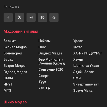
Follow Us
Мэдээний ангилал
Баримт
Нийгэм
Урлаг
Бизнес Мэдээ
НОМ
Фото
Боловсрол
Онцлох Мэдээ
ХАН-УУЛ ДҮҮРЭГ
Бусад
Өвөр Монголын
Хууль
Соёлын Өдрүүд
Видео Мэдээ
Шинжлэх Ухаан
Сонгууль-2020
Гадаад Мэдээ
Эдийн Засаг
Спорт
Зөвлөгөө
ЭМЯ
Түүх
ИНҮТ
Энтертайнмент
Улс Төр
МТЗ
Эрүүл Мэнд
Шинэ мэдээ