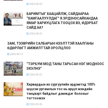
2026-06-30
БАРИМТЫГ ХААЦАЙЛЖ, САЙДААРАА
“ХАМГААЛУУЛДАГ” Я.ЭРДЭНЭСАЙХАНДАА
ЯМАР ХАРИУЦЛАГА ТООЦОХ ВЭ, ИДЭРБАТ
САЙД АА?
2026-06-25
ЗАМ, ТЭЭВРИЙН САЛБАРЫН НЭЭЛТТЭЙ ХААЛГАНЫ
ӨДӨРЛӨГТ АМЖИЛТТАЙ ОРОЛЦЛОО
2026-06-12
“ТЭРБУМ МОД ТАНЫ ТАРЬСАН НЭГ МОДНООС
ЭХЭЛНЭ”
2026-05-22
Харвардын их сургуулийн эрдэмтэд 100%
шүүсэн ургамлын тос нь эрүүл мэндийн
тэнцвэрт байдлыг дэмждэг болохыг
тогтоожээ
2026-05-06