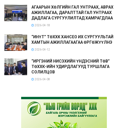
АГААРЫН ХӨЛГИЙН ГАЛ УНТРААХ, АВРАХ
АЖИЛЛАГАА, ДАРАЛТТАЙ ГАЛ УНТРААХ
ДАДЛАГА СУРГУУЛИЛТАД ХАМРАГДЛАА
2026-04-18
“ИНҮТ” ТӨХХК ХАНСЕО ИХ СУРГУУЛЬТАЙ
ХАМТЫН АЖИЛЛАГААГАА ӨРГӨЖҮҮЛНЭ
2026-04-12
“ИРГЭНИЙ НИСЭХИЙН ҮНДЭСНИЙ ТӨВ”
ТӨХХК-ИЙН УДИРДЛАГУУД ТУРШЛАГА
СОЛИЛЦОВ
2026-04-08