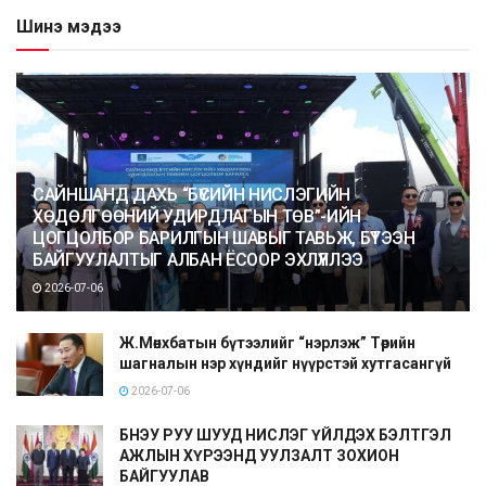
Шинэ мэдээ
САЙНШАНД ДАХЬ “БҮСИЙН НИСЛЭГИЙН
ХӨДӨЛГӨӨНИЙ УДИРДЛАГЫН ТӨВ”-ИЙН
ЦОГЦОЛБОР БАРИЛГЫН ШАВЫГ ТАВЬЖ, БҮТЭЭН
БАЙГУУЛАЛТЫГ АЛБАН ЁСООР ЭХЛҮҮЛЛЭЭ
2026-07-06
Ж.Мөнхбатын бүтээлийг “нэрлэж” Төрийн
шагналын нэр хүндийг нүүрстэй хутгасангүй
2026-07-06
БНЭУ РУУ ШУУД НИСЛЭГ ҮЙЛДЭХ БЭЛТГЭЛ
АЖЛЫН ХҮРЭЭНД УУЛЗАЛТ ЗОХИОН
БАЙГУУЛАВ