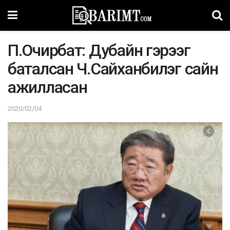
П.Очирбат: Дубайн гэрээг
баталсан Ч.Сайханбилэг сайн
ажилласан
2020/02/04