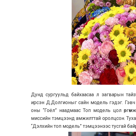
Дунд сургуульд байхаасаа л загварын тай
ирсэн Д.Долгионыг сайн модель гэдэг. Гэвч 1
оны “Гоёл” наадмаас Топ модель цол өргөм
миссийн тэмцээнд амжилттай оролцсон. Туха
“Дэлхийн топ модель” тэмцээнээс тусгай бай