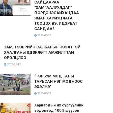
САЙДААРАА
“ХАМГААЛУУЛДАГ”
Я.ЭРДЭНЭСАЙХАНДАА
ЯМАР ХАРИУЦЛАГА
ТООЦОХ ВЭ, ИДЭРБАТ
САЙД АА?
2026-06-25
ЗАМ, ТЭЭВРИЙН САЛБАРЫН НЭЭЛТТЭЙ
ХААЛГАНЫ ӨДӨРЛӨГТ АМЖИЛТТАЙ
ОРОЛЦЛОО
2026-06-12
“ТЭРБУМ МОД ТАНЫ
ТАРЬСАН НЭГ МОДНООС
ЭХЭЛНЭ”
2026-05-22
Харвардын их сургуулийн
эрдэмтэд 100% шүүсэн