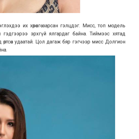
лэхдээ их хөрөнгө зарсан гэлцдэг. Мисс, топ модель
тэй гэдгээрээ эрхгүй ялгардаг байна. Тиймээс хятад
 өртсөн удаатай. Цол дагаж бяр гэгчээр мисс Долгион
на.