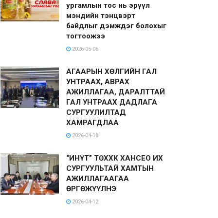
ургамлын тос нь эрүүл
мэндийн тэнцвэрт
байдлыг дэмждэг болохыг
тогтоожээ
2026-05-06
АГААРЫН ХӨЛГИЙН ГАЛ
УНТРААХ, АВРАХ
АЖИЛЛАГАА, ДАРАЛТТАЙ
ГАЛ УНТРААХ ДАДЛАГА
СУРГУУЛИЛТАД
ХАМРАГДЛАА
2026-04-18
“ИНҮТ” ТӨХХК ХАНСЕО ИХ
СУРГУУЛЬТАЙ ХАМТЫН
АЖИЛЛАГААГАА
ӨРГӨЖҮҮЛНЭ
2026-04-12