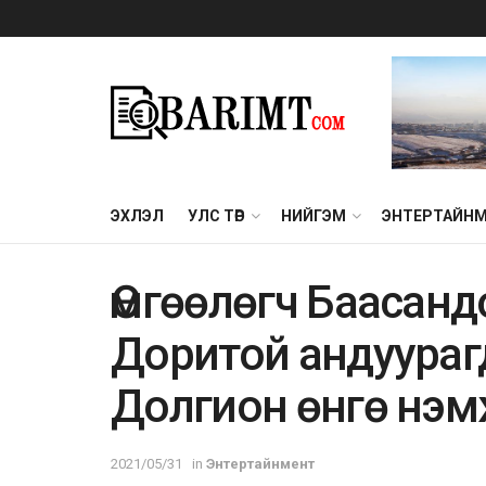
ЭХЛЭЛ
УЛС ТӨР
НИЙГЭМ
ЭНТЕРТАЙН
Өмгөөлөгч Баасан
Доритой андуураг
Долгион өнгө нэм
2021/05/31
in
Энтертайнмент