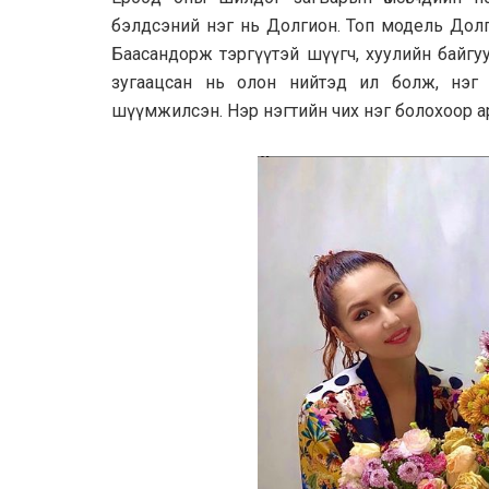
бэлдсэний нэг нь Долгион. Топ модель Долгио
Баасандорж тэргүүтэй шүүгч, хуулийн байгу
зугаацсан нь олон нийтэд ил болж, нэг х
шүүмжилсэн. Нэр нэгтийн чих нэг болохоор ар