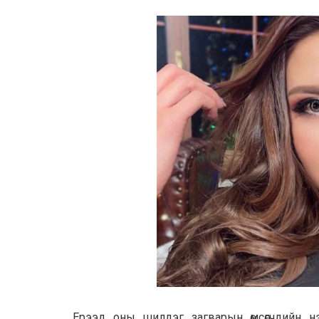
Ерээд оны шилдэг загварын өмсөгчдийн нэг