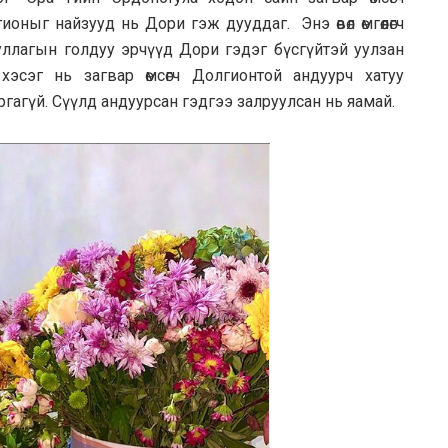
ныг найзууд нь Дори гэж дууддаг. Энэ өвөл өмгөөлөгч
уллагын голдуу эрчүүд Дори гэдэг бүсгүйтэй уулзан
эсэг нь загвар өмсөгч Долгионтой андуурч хатуу
гагүй. Сүүлд андуурсан гэдгээ залруулсан нь яамай.