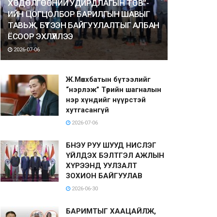
ХӨДӨЛГӨӨНИЙ УДИРДЛАГЫН ТӨВ”-
ИЙН ЦОГЦОЛБОР БАРИЛГЫН ШАВЫГ
ТАВЬЖ, БҮТЭЭН БАЙГУУЛАЛТЫГ АЛБАН
ЁСООР ЭХЛҮҮЛЛЭЭ
2026-07-06
Ж.Мөнхбатын бүтээлийг
“нэрлэж” Төрийн шагналын
нэр хүндийг нүүрстэй
хутгасангүй
2026-07-06
БНЭУ РУУ ШУУД НИСЛЭГ
ҮЙЛДЭХ БЭЛТГЭЛ АЖЛЫН
ХҮРЭЭНД УУЛЗАЛТ
ЗОХИОН БАЙГУУЛАВ
2026-06-30
БАРИМТЫГ ХААЦАЙЛЖ,