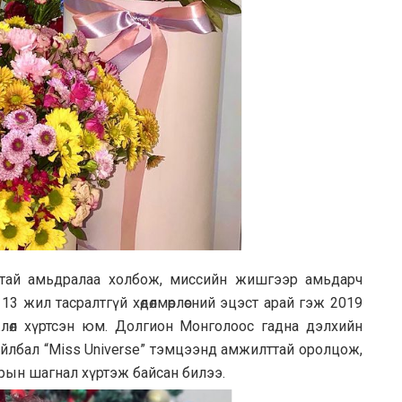
зтай амьдралаа холбож, миссийн жишгээр амьдарч
3 жил тасралтгүй хөдөлмөрлөсний эцэст арай гэж 2019
жлөл хүртсэн юм. Долгион Монголоос гадна дэлхийн
йлбал “Miss Universe” тэмцээнд амжилттай оролцож,
рын шагнал хүртэж байсан билээ.