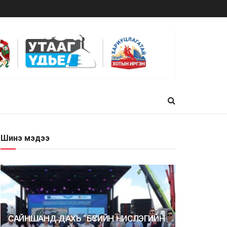
Шинэ мэдээ
САЙНШАНД ДАХЬ “БҮСИЙН НИСЛЭГИЙН