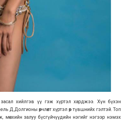
асал хийлгэв үү гэж хүртэл харджээ. Хүн бүхэн
ь Д.Долгионы өөрчлөлт хүртэл өөр түвшнийх гэлтэй. Топ
, мөнхийн залуу бүсгүйчүүдийн нэгийг нэгээр нэмэх