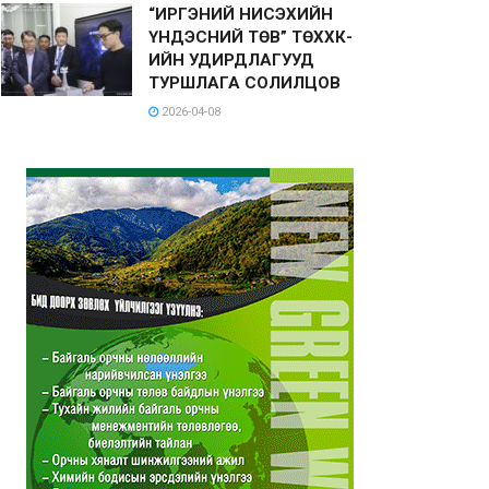
“ИРГЭНИЙ НИСЭХИЙН
ҮНДЭСНИЙ ТӨВ” ТӨХХК-
ИЙН УДИРДЛАГУУД
ТУРШЛАГА СОЛИЛЦОВ
2026-04-08