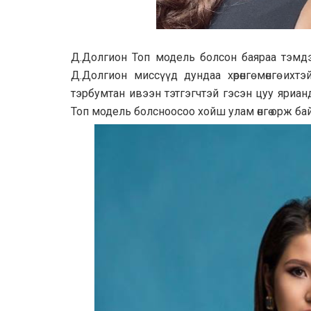
Д.Долгион Топ модель болсон баяраа тэмдэг
Д.Долгион миссүүд дундаа хөрөнгө мөнгө их
тэрбумтан ивээн тэтгэгчтэй гэсэн цуу ярианд
Топ модель болсноосоо хойш улам өнгө орж бай