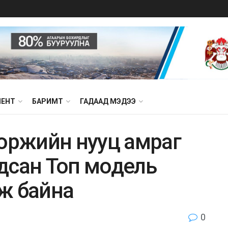
МЕНТ
БАРИМТ
ГАДААД МЭДЭЭ
доржийн нууц амраг
дсан Топ модель
ж байна
0