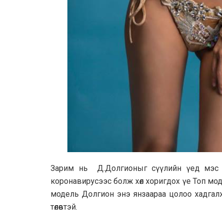
Зарим нь Д.Долгионыг сүүлийн үед мэс з
коронавирусээс болж хөл хоригдох үе Топ модел
модель Долгион энэ янзаараа цолоо хадгалж
төлөвтэй.