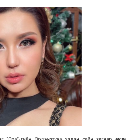
 “Эра”-гийн Эрдэнэтуяа хэдэн сайн загвар өмсөгч