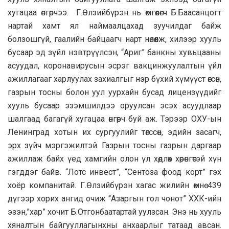
хугацаа өнгөрчээ. Г.Өлзийбүрэн нь өмгөөлөгч Б.Баасанцогт
нартай хамт ял наймаалцахад зуучилдаг байж
болзошгүй, гаалийн байцаагч нарт нөлөөлж, хилээр хууль
бусаар эд зүйл нэвтрүүлсэн, “Ариг” банкны хувьцааны
асуудал, коронавирусын эсрэг вакцинжуулалтын үйл
ажиллагааг харлуулах захиалгыг нэр бүхий хүмүүст өгсөн,
газрын тосны болон уул уурхайн бусад лицензүүдийг
хууль бусаар эзэмшилдээ оруулсан эсэх асуудлаар
шалгаад багагүй хугацаа өнгөрч буй аж. Тэрээр ОХУ-ын
Ленинград хотын их сургуулийг төгссөн, эдийн засагч,
эрх зүйч мэргэжилтэй. Газрын тосны газрын даргаар
ажиллаж байх үед хамгийн олон үл хөдлөх хөрөнгөтэй хүн
гэгддэг байв. “Лотс инвест”, “Сентоза фоод корт” гэх
хоёр компанитай. Г.Өлзийбүрэн хагас жилийн өмнө 439
дүгээр хорих ангид очиж “Азаргын гол чонот” ХХК-ийн
эзэн,”хар” хочит Б.Отгонбаатартай уулзсан. Энэ нь хууль
хяналтын байгууллагынхны анхаарлыг татаад авсан.