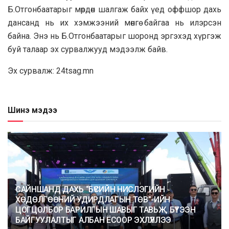
Б.Отгонбаатарыг мөрдөн шалгаж байх үед оффшор дахь
дансанд нь их хэмжээний мөнгө байгаа нь илэрсэн
байна. Энэ нь Б.Отгонбаатарыг шоронд эргэхэд хүргэж
буй талаар эх сурвалжууд мэдээлж байв.
Эх сурвалж: 24tsag.mn
Шинэ мэдээ
САЙНШАНД ДАХЬ “БҮСИЙН НИСЛЭГИЙН
ХӨДӨЛГӨӨНИЙ УДИРДЛАГЫН ТӨВ”-ИЙН
ЦОГЦОЛБОР БАРИЛГЫН ШАВЫГ ТАВЬЖ, БҮТЭЭН
БАЙГУУЛАЛТЫГ АЛБАН ЁСООР ЭХЛҮҮЛЛЭЭ