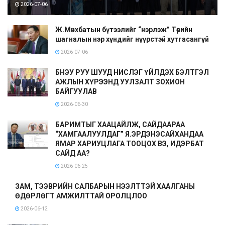
2026-07-06
Ж.Мөнхбатын бүтээлийг “нэрлэж” Төрийн
шагналын нэр хүндийг нүүрстэй хутгасангүй
2026-07-06
БНЭУ РУУ ШУУД НИСЛЭГ ҮЙЛДЭХ БЭЛТГЭЛ
АЖЛЫН ХҮРЭЭНД УУЛЗАЛТ ЗОХИОН
БАЙГУУЛАВ
2026-06-30
БАРИМТЫГ ХААЦАЙЛЖ, САЙДААРАА
“ХАМГААЛУУЛДАГ” Я.ЭРДЭНЭСАЙХАНДАА
ЯМАР ХАРИУЦЛАГА ТООЦОХ ВЭ, ИДЭРБАТ
САЙД АА?
2026-06-25
ЗАМ, ТЭЭВРИЙН САЛБАРЫН НЭЭЛТТЭЙ ХААЛГАНЫ
ӨДӨРЛӨГТ АМЖИЛТТАЙ ОРОЛЦЛОО
2026-06-12