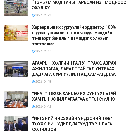
“ТЭРБУМ МОД ТАНЫ ТАРЬСАН НЭГ МОДНООС
ЭХЭЛНЭ”
2026-05-22
Харвардын их сургуулийн эрдэмтэд 100%
шүүсэн ургамлын тос нь эрүүл мэндийн
тэнцвэрт байдлыг дэмждэг болохыг
тогтоожээ
2026-05-06
АГААРЫН ХӨЛГИЙН ГАЛ УНТРААХ, АВРАХ
АЖИЛЛАГАА, ДАРАЛТТАЙ ГАЛ УНТРААХ
ДАДЛАГА СУРГУУЛИЛТАД ХАМРАГДЛАА
2026-04-18
“ИНҮТ” ТӨХХК ХАНСЕО ИХ СУРГУУЛЬТАЙ
ХАМТЫН АЖИЛЛАГААГАА ӨРГӨЖҮҮЛНЭ
2026-04-12
“ИРГЭНИЙ НИСЭХИЙН ҮНДЭСНИЙ ТӨВ”
ТӨХХК-ИЙН УДИРДЛАГУУД ТУРШЛАГА
СОЛИЛЦОВ