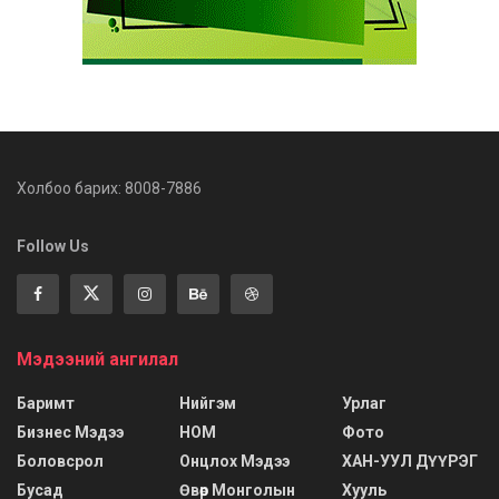
Холбоо барих: 8008-7886
Follow Us
Мэдээний ангилал
Баримт
Нийгэм
Урлаг
Бизнес Мэдээ
НОМ
Фото
Боловсрол
Онцлох Мэдээ
ХАН-УУЛ ДҮҮРЭГ
Бусад
Өвөр Монголын
Хууль