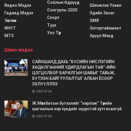
Соёлын Өдрүүд
Видео Мэдээ
Шинжлэх Ухаан
Сонгууль-2020
Гадаад Мэдээ
Эдийн Засаг
Спорт
Зөвлөгөө
ЭМЯ
Түүх
ИНҮТ
Энтертайнмент
Улс Төр
МТЗ
Эрүүл Мэнд
Шинэ мэдээ
САЙНШАНД ДАХЬ “БҮСИЙН НИСЛЭГИЙН
ХӨДӨЛГӨӨНИЙ УДИРДЛАГЫН ТӨВ”-ИЙН
ЦОГЦОЛБОР БАРИЛГЫН ШАВЫГ ТАВЬЖ,
БҮТЭЭН БАЙГУУЛАЛТЫГ АЛБАН ЁСООР
ЭХЛҮҮЛЛЭЭ
2026-07-06
Ж.Мөнхбатын бүтээлийг “нэрлэж” Төрийн
шагналын нэр хүндийг нүүрстэй хутгасангүй
2026-07-06