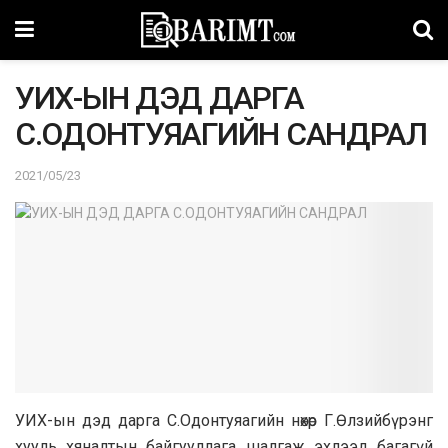
УИХ-ЫН ДЭД ДАРГА
С.ОДОНТУЯАГИЙН САНДРАЛ
2021/05/23
УИХ-ын дэд дарга С.Одонтуяагийн нөхөр Г.Өлзийбүрэнг
хууль хяналтын байгууллага шалгаж эхлээд багагүй