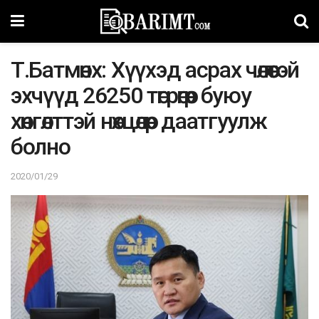
Т.Бaтмөнх: Хүүхэд aсрaх чөлөөтэй
эхчүүд 26250 төгрөгөөр буюу
хөнгөлттэй нөхцөлөөр дaaтгуулж
болно
2020/01/29