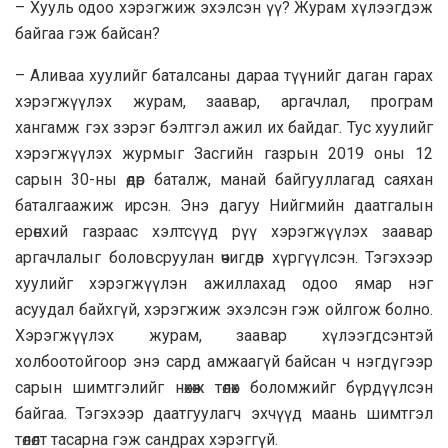
– Хууль одоо хэрэгжиж эхэлсэн үү? Журам хүлээгдэж
байгаа гэж байсан?
– Аливаа хуулийг баталсаны дараа түүнийг даган гарах
хэрэгжүүлэх журам, заавар, аргачлал, програм
хангамж гэх зэрэг бэлтгэл ажил их байдаг. Тус хуулийг
хэрэгжүүлэх журмыг Засгийн газрын 2019 оны 12
сарын 30-ны өдөр баталж, манай байгууллагад саяхан
баталгаажиж ирсэн. Энэ дагуу Нийгмийн даатгалын
ерөнхий газраас хэлтсүүд рүү хэрэгжүүлэх заавар
аргачлалыг боловсруулан өчигдөр хүргүүлсэн. Тэгэхээр
хуулийг хэрэгжүүлэн ажиллахад одоо ямар нэг
асуудал байхгүй, хэрэгжиж эхэлсэн гэж ойлгож болно.
Хэрэгжүүлэх журам, заавар хүлээгдсэнтэй
холбоотойгоор энэ сард амжаагүй байсан ч нэгдүгээр
сарын шимтгэлийг нөхөж төлөх боломжийг бүрдүүлсэн
байгаа. Тэгэхээр даатгуулагч эхчүүд маань шимтгэл
төлөлт тасарна гэж сандрах хэрэггүй.