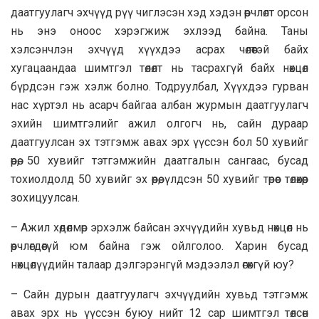
даатгуулагч эхчүүд рүү чиглэсэн хэд хэдэн өөрчлөлт орсон
нь энэ оноос хэрэгжиж эхлээд байна. Таны
хэлсэнчлэн эхчүүд хүүхдээ асрах чөлөөтэй байх
хугацаандаа шимтгэл төлөлт нь тасрахгүй байх нөхцөл
бүрдсэн гэж хэлж болно. Тодруулбал, Хүүхдээ гурван
нас хүртэл нь асарч байгаа албан журмын даатгуулагч
эхийн шимтгэлийг ажил олгогч нь, сайн дураар
даатгуулсан эх тэтгэмж авах эрх үүссэн бол 50 хувийг
өөрөө, 50 хувийг тэтгэмжийн даатгалын сангаас, бусад
тохиолдолд 50 хувийг эх өөрөө, үлдсэн 50 хувийг төрөөс төлөхөөр
зохицуулсан.
– Ажил хөдөлмөр эрхэлж байсан эхчүүдийн хувьд нөхцөл нь
өөрчлөгдөөгүй юм байна гэж ойлголоо. Харин бусад
нөхцөлүүдийн талаар дэлгэрэнгүй мэдээлэл өгөхгүй юу?
– Сайн дурын даатгуулагч эхчүүдийн хувьд тэтгэмж
авах эрх нь үүссэн буюу нийт 12 сар шимтгэл төлсөн