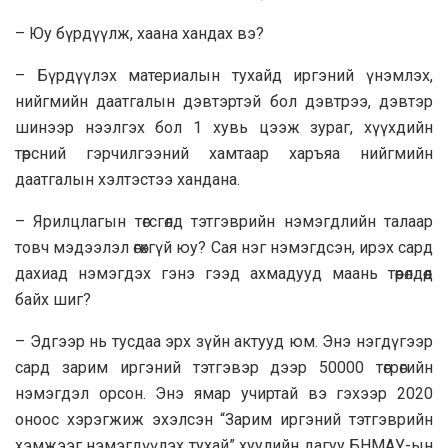
– Юу бүрдүүлж, хаана хандах вэ?
– Бүрдүүлэх материалын тухайд иргэний үнэмлэх,
нийгмийн даатгалын дэвтэртэй бол дэвтрээ, дэвтэр
шинээр нээлгэх бол 1 хувь цээж зураг, хүүхдийн
төрсний гэрчилгээний хамтаар харъяа нийгмийн
даатгалын хэлтэстээ хандана.
– Ярилцлагын төгсгөлд тэтгэврийн нэмэгдлийн талаар
товч мэдээлэл өгөхгүй юу? Сая нэг нэмэгдсэн, ирэх сард
дахиад нэмэгдэх гэнэ гээд ахмадууд маань төөрөлдөөд
байх шиг?
– Эдгээр нь тусдаа эрх зүйн актууд юм. Энэ нэгдүгээр
сард зарим иргэний тэтгэвэр дээр 50000 төгрөгийн
нэмэгдэл орсон. Энэ ямар учиртай вэ гэхээр 2020
оноос хэрэгжиж эхэлсэн “Зарим иргэний тэтгэврийн
хэмжээг нэмэгдүүлэх тухай” хуулийн дагуу БНМАУ-ын