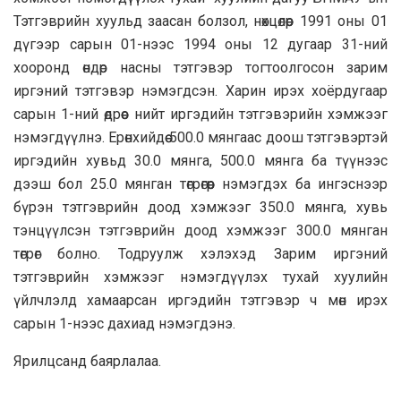
Тэтгэврийн хуульд заасан болзол, нөхцөлөөр 1991 оны 01
дүгээр сарын 01-нээс 1994 оны 12 дугаар 31-ний
хооронд өндөр насны тэтгэвэр тогтоолгосон зарим
иргэний тэтгэвэр нэмэгдсэн. Харин ирэх хоёрдугаар
сарын 1-ний өдрөөс нийт иргэдийн тэтгэвэрийн хэмжээг
нэмэгдүүлнэ. Ерөнхийдөө 500.0 мянгаас доош тэтгэвэртэй
иргэдийн хувьд 30.0 мянга, 500.0 мянга ба түүнээс
дээш бол 25.0 мянган төгрөгөөр нэмэгдэх ба ингэснээр
бүрэн тэтгэврийн доод хэмжээг 350.0 мянга, хувь
тэнцүүлсэн тэтгэврийн доод хэмжээг 300.0 мянган
төгрөг болно. Тодруулж хэлэхэд Зарим иргэний
тэтгэврийн хэмжээг нэмэгдүүлэх тухай хуулийн
үйлчлэлд хамаарсан иргэдийн тэтгэвэр ч мөн ирэх
сарын 1-нээс дахиад нэмэгдэнэ.
Ярилцсанд баярлалаа.