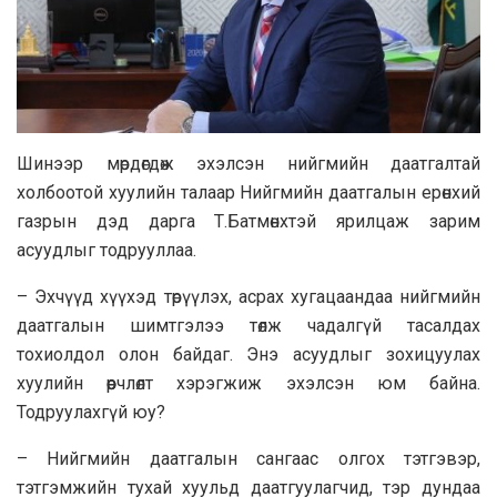
Шинээр мөрдөгдөж эхэлсэн нийгмийн даатгалтай
холбоотой хуулийн талаар Нийгмийн даатгалын ерөнхий
газрын дэд дарга Т.Батмөнхтэй ярилцаж зарим
асуудлыг тодрууллаа.
– Эхчүүд хүүхэд төрүүлэх, асрах хугацаандаа нийгмийн
даатгалын шимтгэлээ төлж чадалгүй тасалдах
тохиолдол олон байдаг. Энэ асуудлыг зохицуулах
хуулийн өөрчлөлт хэрэгжиж эхэлсэн юм байна.
Тодруулахгүй юу?
– Нийгмийн даатгалын сангаас олгох тэтгэвэр,
тэтгэмжийн тухай хуульд даатгуулагчид, тэр дундаа