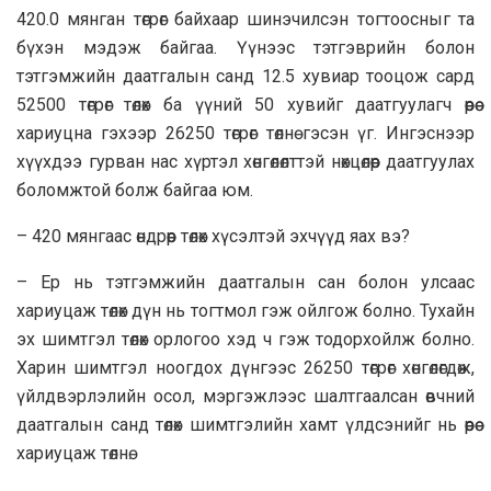
420.0 мянган төгрөг байхаар шинэчилсэн тогтоосныг та
бүхэн мэдэж байгаа. Үүнээс тэтгэврийн болон
тэтгэмжийн даатгалын санд 12.5 хувиар тооцож сард
52500 төгрөг төлөх ба үүний 50 хувийг даатгуулагч өөрөө
хариуцна гэхээр 26250 төгрөг төлнө гэсэн үг. Ингэснээр
хүүхдээ гурван нас хүртэл хөнгөлөлттэй нөхцөлөөр даатгуулах
боломжтой болж байгаа юм.
– 420 мянгаас өндрөөр төлөх хүсэлтэй эхчүүд яах вэ?
– Ер нь тэтгэмжийн даатгалын сан болон улсаас
хариуцаж төлөх дүн нь тогтмол гэж ойлгож болно. Тухайн
эх шимтгэл төлөх орлогоо хэд ч гэж тодорхойлж болно.
Харин шимтгэл ноогдох дүнгээс 26250 төгрөг хөнгөлөгдөж,
үйлдвэрлэлийн осол, мэргэжлээс шалтгаалсан өвчний
даатгалын санд төлөх шимтгэлийн хамт үлдсэнийг нь өөрөө
хариуцаж төлнө.