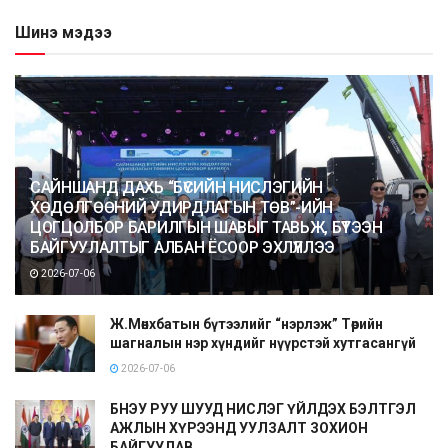
Шинэ мэдээ
САЙНШАНД ДАХЬ “БҮСИЙН НИСЛЭГИЙН
ХӨДӨЛГӨӨНИЙ УДИРДЛАГЫН ТӨВ”-ИЙН
ЦОГЦОЛБОР БАРИЛГЫН ШАВЫГ ТАВЬЖ, БҮТЭЭН
БАЙГУУЛАЛТЫГ АЛБАН ЁСООР ЭХЛҮҮЛЛЭЭ
2026-07-06
Ж.Мөнхбатын бүтээлийг “нэрлэж” Төрийн
шагналын нэр хүндийг нүүрстэй хутгасангүй
2026-07-06
БНЭУ РУУ ШУУД НИСЛЭГ ҮЙЛДЭХ БЭЛТГЭЛ
АЖЛЫН ХҮРЭЭНД УУЛЗАЛТ ЗОХИОН
БАЙГУУЛАВ