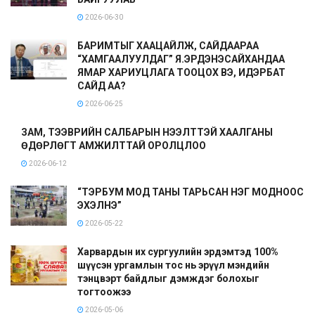
2026-06-30
БАРИМТЫГ ХААЦАЙЛЖ, САЙДААРАА
“ХАМГААЛУУЛДАГ” Я.ЭРДЭНЭСАЙХАНДАА
ЯМАР ХАРИУЦЛАГА ТООЦОХ ВЭ, ИДЭРБАТ
САЙД АА?
2026-06-25
ЗАМ, ТЭЭВРИЙН САЛБАРЫН НЭЭЛТТЭЙ ХААЛГАНЫ
ӨДӨРЛӨГТ АМЖИЛТТАЙ ОРОЛЦЛОО
2026-06-12
“ТЭРБУМ МОД ТАНЫ ТАРЬСАН НЭГ МОДНООС
ЭХЭЛНЭ”
2026-05-22
Харвардын их сургуулийн эрдэмтэд 100%
шүүсэн ургамлын тос нь эрүүл мэндийн
тэнцвэрт байдлыг дэмждэг болохыг
тогтоожээ
2026-05-06