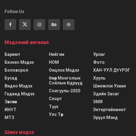
Follow Us
Мэдээний ангилал
Баримт
Нийгэм
Урлаг
Бизнес Мэдээ
НОМ
Фото
Боловсрол
Онцлох Мэдээ
ХАН-УУЛ ДҮҮРЭГ
Бусад
Өвөр Монголын
Хууль
Соёлын Өдрүүд
Видео Мэдээ
Шинжлэх Ухаан
Сонгууль-2020
Гадаад Мэдээ
Эдийн Засаг
Спорт
Зөвлөгөө
ЭМЯ
Түүх
ИНҮТ
Энтертайнмент
Улс Төр
МТЗ
Эрүүл Мэнд
Шинэ мэдээ