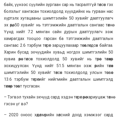
байх, үүнээс сүүлийн зургаан сар нь тасралтгүй төлсөн гэх
болзлыг хангасан тохиолдолд хүүхдийнх нь гурван нас
хүртэлх хугацааны шимтгэлийн 50 хувийг даатгуулагч
эх өөрөө, 50 хувийг нь тэтгэмжийн даатгалын сангаас төлнө.
Үүнд нийт 7.2 мянган сайн дурын даатгуулагч ээж
хамрагдах тооцоо гарсан ба тэтгэмжийн даатгалын
сангаас 2.6 тэрбум төгрөг зарцуулахаар төсөвлөгдсөн байгаа.
Харин бусад эхчүүдийн хувьд ногдох шимтгэлийн 50
хувиа өөрөө төлсөн тохиолдолд 50 хувийг нь төрөөс төлөхөөр
зохицуулсан. Үүнд нийт 51.5 мянган ээж өөрийн төлөх
шимтгэлийн 50 хувийг төлсөн тохиолдолд улсын төсвөөс
13.6 тэрбум төгрөгийг нийгмийн даатгалын шимтгэлд
төлөхөөр төсөвт тусгасан.
– Тэгвэл тухайн эхчүүд сард хэдэн төгрөг өөрөө хариуцаж төлнө
гэсэн үг вэ?
– 2020 оноос хөдөлмөрийн хөлсний доод хэмжээг сард