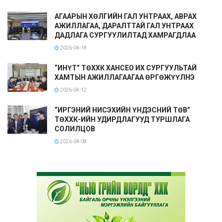
АГААРЫН ХӨЛГИЙН ГАЛ УНТРААХ, АВРАХ
АЖИЛЛАГАА, ДАРАЛТТАЙ ГАЛ УНТРААХ
ДАДЛАГА СУРГУУЛИЛТАД ХАМРАГДЛАА
2026-04-18
“ИНҮТ” ТӨХХК ХАНСЕО ИХ СУРГУУЛЬТАЙ
ХАМТЫН АЖИЛЛАГААГАА ӨРГӨЖҮҮЛНЭ
2026-04-12
“ИРГЭНИЙ НИСЭХИЙН ҮНДЭСНИЙ ТӨВ”
ТӨХХК-ИЙН УДИРДЛАГУУД ТУРШЛАГА
СОЛИЛЦОВ
2026-04-08