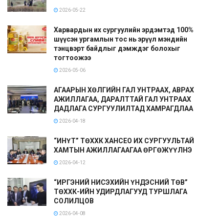
2026-05-22
Харвардын их сургуулийн эрдэмтэд 100%
шүүсэн ургамлын тос нь эрүүл мэндийн
тэнцвэрт байдлыг дэмждэг болохыг
тогтоожээ
2026-05-06
АГААРЫН ХӨЛГИЙН ГАЛ УНТРААХ, АВРАХ
АЖИЛЛАГАА, ДАРАЛТТАЙ ГАЛ УНТРААХ
ДАДЛАГА СУРГУУЛИЛТАД ХАМРАГДЛАА
2026-04-18
“ИНҮТ” ТӨХХК ХАНСЕО ИХ СУРГУУЛЬТАЙ
ХАМТЫН АЖИЛЛАГААГАА ӨРГӨЖҮҮЛНЭ
2026-04-12
“ИРГЭНИЙ НИСЭХИЙН ҮНДЭСНИЙ ТӨВ”
ТӨХХК-ИЙН УДИРДЛАГУУД ТУРШЛАГА
СОЛИЛЦОВ
2026-04-08