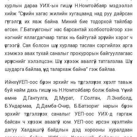
хурлын дараа УИХ-ын гишүүн Н.Номтойбаяр мэдээлэл
хийж “Сүүлийн хагас жилийн хугацаанд над руу дайрсан
гүтгэлгүүд их явж байна. Миний бие тодорхой тайлбар
өгсөн. Г.Батхүү агсныг нас барсантай холбоотойгоор хэн
нэгнийг яллагдагчаар татах нь байтугай эрүүгийн хэрэг ч
үүсгээгүй. Сая болсон шүүх хурлаар таслан сэргийлэх арга
хэмжээ авах тухай саналыг прокурорын байгууллагаас
ирүүлснийг хэлэлцсэн. Шүүх хүлээж авалгүй татгалзлаа. Шүүх
шударга байлаа, үүнд талархаж байна” гэж байлаа.
Ийнхүү УЕП-оос бүрэн эрхийг нь түдгэлзүүлэх хүсэлт тавьж
буй найм дахь гишүүн нь Н.Номтойбаяр болж байна. Үүний
өмнө Д.Гантулга, Д.Мурат, Г.Солтан, Л.Энхболд,
Б.Ундармаа, Д.Дамба-Очир, Б.Батзориг нарын бүрэн
эрхийг түдгэлзүүлэх саналыг УЕП-оос УИХ-д гаргаж
байсан ч хүлээж аваагүй юм. УЕП-оос ирсэн хүсэлтийн
дагуу Халдашгүй байдлын дэд хорооны хуралдаан