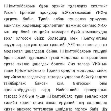
Н.Номтойбаярын бүрэн эрхийг түдгэлзүүлэх хүсэлтийг
Улсын Ерөнхий прокурор Б.Жаргалсайхан УИХ-д
хүргүүлсэн байна. Түүнийг албан тушаалаа урвуулан
ашиглаж Хөдөлмөр эрхлэлтийг дэмжих сангаас УИХ-
ын нэр бүхий гишүүдийн хамаарал бүхий компаниудад
зээл олгосон байж болзошгүй, мөн Г.Батхүү агсны
асуудлаар эргүүлэн татах хүсэлтийг УЕП-оос тавьсан гэх
мэдээлэл цацагдаад байна. Н.Номтойбаярын гишүүний
бүрэн эрхийг түдгэлзүүлэх тухай мэдээлэл өнгөрсөн оны
сүүлээс эхэлж цацагдах болсон. Энэ талаар УИХ-ын
гишүүн Н.Номтойбаяр ө Төрийн ордонд мэдээлэл хийж,
өөрийгөө яллагдагчаар татагдах үндэслэл байхгүй гэдгээ
тайлбарлаж байсан юм. Өнгөрсөн оны
арванхоёрдугаар сард Нийслэлийн прокурорын
газраас УИХ-ын гишүүн Н.Номтойбаяр, түүний зөвлөх нарт
хилийн хориг тавих санал ирүүлснийг шүүх хэлэлцээд
хүлээн авахаас татгалзсан шийдвэр гаргаж байв. Шүүх