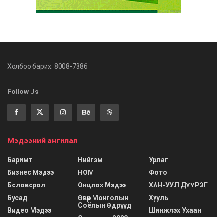
Холбоо барих: 8008-7886
Follow Us
Мэдээний ангилал
Баримт
Нийгэм
Урлаг
Бизнес Мэдээ
НОМ
Фото
Боловсрол
Онцлох Мэдээ
ХАН-УУЛ ДҮҮРЭГ
Бусад
Өвөр Монголын
Хууль
Соёлын Өдрүүд
Видео Мэдээ
Шинжлэх Ухаан