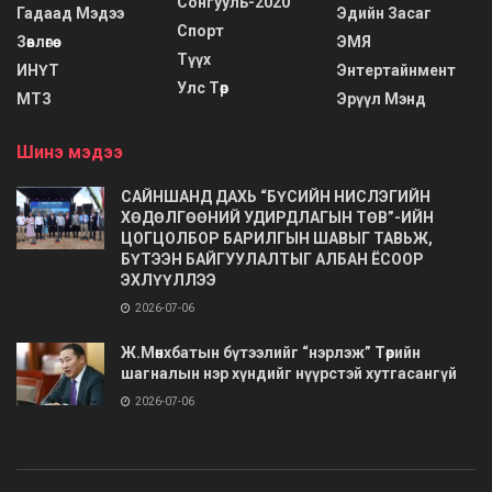
Сонгууль-2020
Гадаад Мэдээ
Эдийн Засаг
Спорт
Зөвлөгөө
ЭМЯ
Түүх
ИНҮТ
Энтертайнмент
Улс Төр
МТЗ
Эрүүл Мэнд
Шинэ мэдээ
САЙНШАНД ДАХЬ “БҮСИЙН НИСЛЭГИЙН
ХӨДӨЛГӨӨНИЙ УДИРДЛАГЫН ТӨВ”-ИЙН
ЦОГЦОЛБОР БАРИЛГЫН ШАВЫГ ТАВЬЖ,
БҮТЭЭН БАЙГУУЛАЛТЫГ АЛБАН ЁСООР
ЭХЛҮҮЛЛЭЭ
2026-07-06
Ж.Мөнхбатын бүтээлийг “нэрлэж” Төрийн
шагналын нэр хүндийг нүүрстэй хутгасангүй
2026-07-06