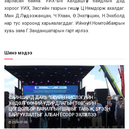
зарласан байна. УИХ-ын Халдашгүй байдлын дэд
хороог УИХ, Засгийн газрын гишүүн Ц.Нямдорж ахалдаг.
Мөн Д.Лүндээжанцан, Ч.Улаан, Ө.Энхтүвшин, Н.Энхболд
нар тус хороонд харьяалагддаг. Ийнхүү Н.Номтойбаярын
хувь заяа Г.Занданшатарын гарт ирлээ.
Шинэ мэдээ
САЙНШАНД ДАХЬ “БҮСИЙН НИСЛЭГИЙН
ХӨДӨЛГӨӨНИЙ УДИРДЛАГЫН ТӨВ”-ИЙН
ЦОГЦОЛБОР БАРИЛГЫН ШАВЫГ ТАВЬЖ, БҮТЭЭН
БАЙГУУЛАЛТЫГ АЛБАН ЁСООР ЭХЛҮҮЛЛЭЭ
2026-07-06