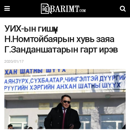
УИХ-ын гишүүн
Н.Номтойбаярын хувь заяа
Г.Занданшатарын гарт ирэв
2020/01/17