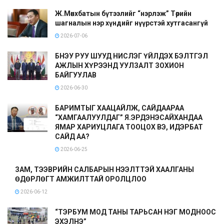
Ж.Мөнхбатын бүтээлийг “нэрлэж” Төрийн
шагналын нэр хүндийг нүүрстэй хутгасангүй
2026-07-06
БНЭУ РУУ ШУУД НИСЛЭГ ҮЙЛДЭХ БЭЛТГЭЛ
АЖЛЫН ХҮРЭЭНД УУЛЗАЛТ ЗОХИОН
БАЙГУУЛАВ
2026-06-30
БАРИМТЫГ ХААЦАЙЛЖ, САЙДААРАА
“ХАМГААЛУУЛДАГ” Я.ЭРДЭНЭСАЙХАНДАА
ЯМАР ХАРИУЦЛАГА ТООЦОХ ВЭ, ИДЭРБАТ
САЙД АА?
2026-06-25
ЗАМ, ТЭЭВРИЙН САЛБАРЫН НЭЭЛТТЭЙ ХААЛГАНЫ
ӨДӨРЛӨГТ АМЖИЛТТАЙ ОРОЛЦЛОО
2026-06-12
“ТЭРБУМ МОД ТАНЫ ТАРЬСАН НЭГ МОДНООС
ЭХЭЛНЭ”