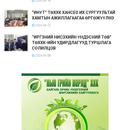
2026-04-18
“ИНҮТ” ТӨХХК ХАНСЕО ИХ СУРГУУЛЬТАЙ
ХАМТЫН АЖИЛЛАГААГАА ӨРГӨЖҮҮЛНЭ
2026-04-12
“ИРГЭНИЙ НИСЭХИЙН ҮНДЭСНИЙ ТӨВ”
ТӨХХК-ИЙН УДИРДЛАГУУД ТУРШЛАГА
СОЛИЛЦОВ
2026-04-08