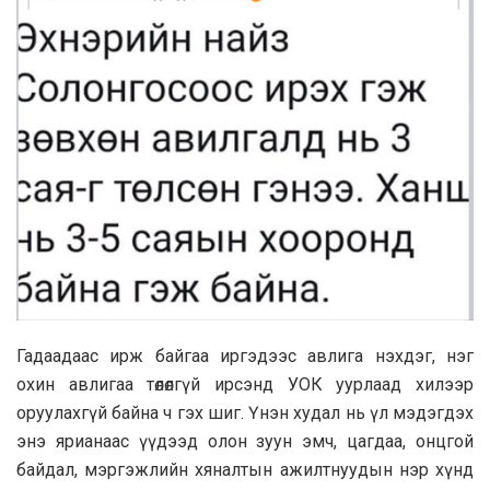
Гадаадаас ирж байгаа иргэдээс авлига нэхдэг, нэг
охин авлигаа төлөлгүй ирсэнд УОК уурлаад хилээр
оруулахгүй байна ч гэх шиг. Үнэн худал нь үл мэдэгдэх
энэ ярианаас үүдээд олон зуун эмч, цагдаа, онцгой
байдал, мэргэжлийн хяналтын ажилтнуудын нэр хүнд