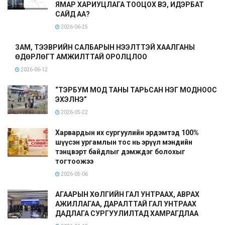
ЯМАР ХАРИУЦЛАГА ТООЦОХ ВЭ, ИДЭРБАТ
САЙД АА?
2026-06-25
ЗАМ, ТЭЭВРИЙН САЛБАРЫН НЭЭЛТТЭЙ ХААЛГАНЫ
ӨДӨРЛӨГТ АМЖИЛТТАЙ ОРОЛЦЛОО
2026-06-12
“ТЭРБУМ МОД ТАНЫ ТАРЬСАН НЭГ МОДНООС
ЭХЭЛНЭ”
2026-05-22
Харвардын их сургуулийн эрдэмтэд 100%
шүүсэн ургамлын тос нь эрүүл мэндийн
тэнцвэрт байдлыг дэмждэг болохыг
тогтоожээ
2026-05-06
АГААРЫН ХӨЛГИЙН ГАЛ УНТРААХ, АВРАХ
АЖИЛЛАГАА, ДАРАЛТТАЙ ГАЛ УНТРААХ
ДАДЛАГА СУРГУУЛИЛТАД ХАМРАГДЛАА