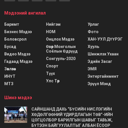
Мэдээний ангилал
Баримт
Нийгэм
Урлаг
Бизнес Мэдээ
НОМ
Фото
Боловсрол
Онцлох Мэдээ
ХАН-УУЛ ДҮҮРЭГ
Бусад
Өвөр Монголын
Хууль
Соёлын Өдрүүд
Видео Мэдээ
Шинжлэх Ухаан
Сонгууль-2020
Гадаад Мэдээ
Эдийн Засаг
Спорт
Зөвлөгөө
ЭМЯ
Түүх
ИНҮТ
Энтертайнмент
Улс Төр
МТЗ
Эрүүл Мэнд
Шинэ мэдээ
САЙНШАНД ДАХЬ “БҮСИЙН НИСЛЭГИЙН
ХӨДӨЛГӨӨНИЙ УДИРДЛАГЫН ТӨВ”-ИЙН
ЦОГЦОЛБОР БАРИЛГЫН ШАВЫГ ТАВЬЖ,
БҮТЭЭН БАЙГУУЛАЛТЫГ АЛБАН ЁСООР