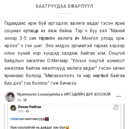
БААТРУУДАА БҮҮ ХАРЛУУЛ
Гадаадаас ирж буй иргэдээс авлига авдаг гэсэн яриа
сошиал ертөнцөөр их явж байна. Тэр ч бүү хэл “Манай
эхнэр 3-5 сая төгрөгийн авлига өгч Монгол улсад орж
ирлээ” ч гэх шиг. Энэ мэдээ эрчимтэй тархах хэрээр
олон хүний нэр хүндэд халдаж байгаа юм. Онцгой
байдлын ажилтан О.Мягмар “Улсын онцгой комисст
ажиллаж байгаа ажилтнууд авлига авдаг” гэсэн хачин
ярианаас болоод “Мөнгө зээлээч, та нар мөнгөтэй байгаа
биз дээ” гэх боллоо” гэж бичжээ.