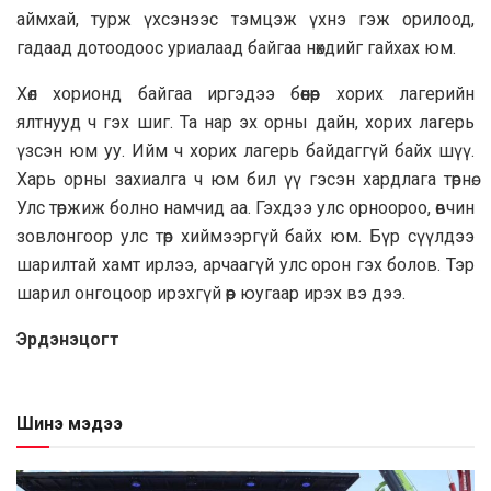
аймхай, турж үхсэнээс тэмцэж үхнэ гэж орилоод,
гадаад дотоодоос уриалаад байгаа нөхдийг гайхах юм.
Хөл хорионд байгаа иргэдээ бөөнөөр хорих лагерийн
ялтнууд ч гэх шиг. Та нар эх орны дайн, хорих лагерь
үзсэн юм уу. Ийм ч хорих лагерь байдаггүй байх шүү.
Харь орны захиалга ч юм бил үү гэсэн хардлага төрнө.
Улс төржиж болно намчид аа. Гэхдээ улс орноороо, өвчин
зовлонгоор улс төр хиймээргүй байх юм. Бүр сүүлдээ
шарилтай хамт ирлээ, арчаагүй улс орон гэх болов. Тэр
шарил онгоцоор ирэхгүй өөр юугаар ирэх вэ дээ.
Эрдэнэцогт
Шинэ мэдээ