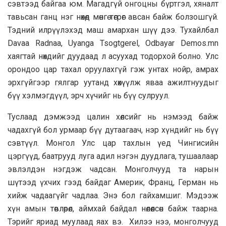
сэвтээд байгаа юм. Магадгүй онгоцны бүртгэл, хяналт
тавьсан ганц нэг нөхөд мөнгө төгрөг авсан байж болзошгүй.
Тэдний илрүүлэхэд маш амархан шүү дээ. Тухайлбал
Davaa Radnaa, Uyanga Tsogtgerel, Odbayar Demos.mn
хаягтай нөхдийг дуудаад л асуухад тодорхой болно. Улс
орондоо цар тахал оруулахгүй гэж унтах нойр, амрах
эрхгүйгээр гялгар уутанд хөхүүлж яваа ажилтнуудыг
бүү хэлмэгдүүл, эрч хүчийг нь бүү сулруул.
Туслаад дэмжээд цалин хөлсийг нь нэмээд байж
чадахгүй бол урмаар бүү дутаагаач, нэр хүндийг нь бүү
сэвтүүл. Монгол Улс цар тахлын үед Чингисийн
цэргүүд, баатрууд луга адил нэгэн дуудлага, тушаалаар
эвлэлдэн нэгдэж чадсан. Монголчууд та нарын
шүтээд үхчих гээд байдаг Америк, Франц, Герман нь
хийж чадаагүйг чадлаа. Энэ бол гайхамшиг. Мэдээж
хүн амын төвлөрөл, аймхай байдал нөлөөлсөн байж таарна.
Тэрийг яриад муулаад яах вэ. Хилээ нээ, монголчууд