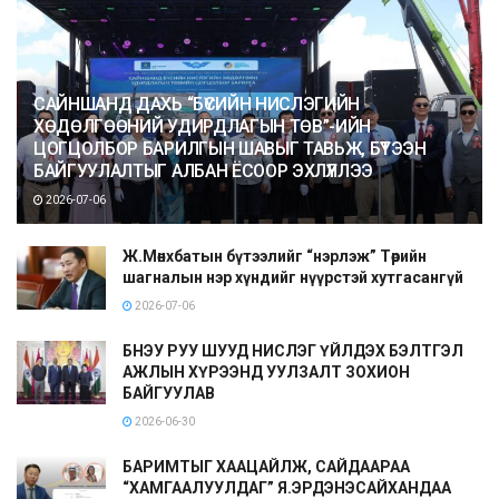
САЙНШАНД ДАХЬ “БҮСИЙН НИСЛЭГИЙН
ХӨДӨЛГӨӨНИЙ УДИРДЛАГЫН ТӨВ”-ИЙН
ЦОГЦОЛБОР БАРИЛГЫН ШАВЫГ ТАВЬЖ, БҮТЭЭН
БАЙГУУЛАЛТЫГ АЛБАН ЁСООР ЭХЛҮҮЛЛЭЭ
2026-07-06
Ж.Мөнхбатын бүтээлийг “нэрлэж” Төрийн
шагналын нэр хүндийг нүүрстэй хутгасангүй
2026-07-06
БНЭУ РУУ ШУУД НИСЛЭГ ҮЙЛДЭХ БЭЛТГЭЛ
АЖЛЫН ХҮРЭЭНД УУЛЗАЛТ ЗОХИОН
БАЙГУУЛАВ
2026-06-30
БАРИМТЫГ ХААЦАЙЛЖ, САЙДААРАА
“ХАМГААЛУУЛДАГ” Я.ЭРДЭНЭСАЙХАНДАА