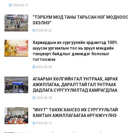
2026-06-12
“ТЭРБУМ МОД ТАНЫ ТАРЬСАН НЭГ МОДНООС
ЭХЭЛНЭ”
2026-05-22
Харвардын их сургуулийн эрдэмтэд 100%
шүүсэн ургамлын тос нь эрүүл мэндийн
тэнцвэрт байдлыг дэмждэг болохыг
тогтоожээ
2026-05-06
АГААРЫН ХӨЛГИЙН ГАЛ УНТРААХ, АВРАХ
АЖИЛЛАГАА, ДАРАЛТТАЙ ГАЛ УНТРААХ
ДАДЛАГА СУРГУУЛИЛТАД ХАМРАГДЛАА
2026-04-18
“ИНҮТ” ТӨХХК ХАНСЕО ИХ СУРГУУЛЬТАЙ
ХАМТЫН АЖИЛЛАГААГАА ӨРГӨЖҮҮЛНЭ
2026-04-12