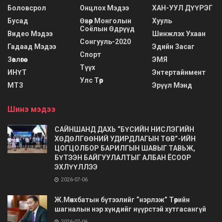
Боловсрол
Онцлох Мэдээ
ХАН-УУЛ ДҮҮРЭГ
Бусад
Өвөр Монголын
Хууль
Соёлын Өдрүүд
Видео Мэдээ
Шинжлэх Ухаан
Сонгууль-2020
Гадаад Мэдээ
Эдийн Засаг
Спорт
Зөвлөгөө
ЭМЯ
Түүх
ИНҮТ
Энтертайнмент
Улс Төр
МТЗ
Эрүүл Мэнд
Шинэ мэдээ
САЙНШАНД ДАХЬ “БҮСИЙН НИСЛЭГИЙН
ХӨДӨЛГӨӨНИЙ УДИРДЛАГЫН ТӨВ”-ИЙН
ЦОГЦОЛБОР БАРИЛГЫН ШАВЫГ ТАВЬЖ,
БҮТЭЭН БАЙГУУЛАЛТЫГ АЛБАН ЁСООР
ЭХЛҮҮЛЛЭЭ
2026-07-06
Ж.Мөнхбатын бүтээлийг “нэрлэж” Төрийн
шагналын нэр хүндийг нүүрстэй хутгасангүй
2026-07-06