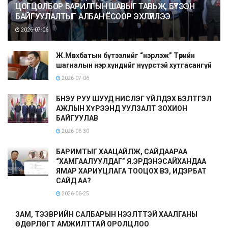
ЦОГЦОЛБОР БАРИЛГЫН ШАВЫГ ТАВЬЖ, БҮТЭЭН
БАЙГУУЛАЛТЫГ АЛБАН ЁСООР ЭХЛҮҮЛЛЭЭ
2026-07-06
Ж.Мөнхбатын бүтээлийг “нэрлэж” Төрийн
шагналын нэр хүндийг нүүрстэй хутгасангүй
2026-07-06
БНЭУ РУУ ШУУД НИСЛЭГ ҮЙЛДЭХ БЭЛТГЭЛ
АЖЛЫН ХҮРЭЭНД УУЛЗАЛТ ЗОХИОН
БАЙГУУЛАВ
2026-06-30
БАРИМТЫГ ХААЦАЙЛЖ, САЙДААРАА
“ХАМГААЛУУЛДАГ” Я.ЭРДЭНЭСАЙХАНДАА
ЯМАР ХАРИУЦЛАГА ТООЦОХ ВЭ, ИДЭРБАТ
САЙД АА?
2026-06-25
ЗАМ, ТЭЭВРИЙН САЛБАРЫН НЭЭЛТТЭЙ ХААЛГАНЫ
ӨДӨРЛӨГТ АМЖИЛТТАЙ ОРОЛЦЛОО