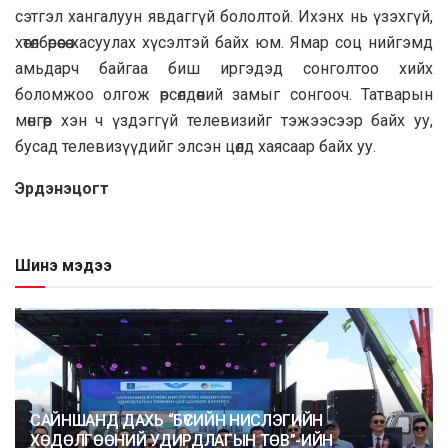
сэтгэл хангалуун явдаггүй бололтой. Ихэнх нь үзэхгүй,
хөтөлбөрөөсөө хасуулах хүсэлтэй байх юм. Ямар соц нийгэмд
амьдарч байгаа биш иргэдэд сонголтоо хийх
боломжоо олгож өрсөлдөөний замыг сонгооч. Татварын
мөнгөөр хэн ч үздэггүй телевизийг тэжээсээр байх уу,
бусад телевизүүдийг элсэн цөлд хаясаар байх уу.
Эрдэнэцогт
Шинэ мэдээ
САЙНШАНД ДАХЬ “БҮСИЙН НИСЛЭГИЙН
ХӨДӨЛГӨӨНИЙ УДИРДЛАГЫН ТӨВ”-ИЙН