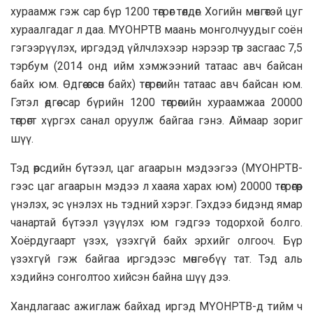
хураамж гэж сар бүр 1200 төгрөг төлдөг. Хогийн мөнгөтэй цуг
хураалгадаг л даа. МҮОНРТВ маань монголчуудыг соён
гэгээрүүлэх, иргэдэд үйлчлэхээр нэрээр төр засгаас 7,5
тэрбум (2014 онд ийм хэмжээний татаас авч байсан
байх юм. Өдгөө өссөн байх) төгрөгийн татаас авч байсан юм.
Гэтэл өдгөө сар бүрийн 1200 төгрөгийн хураамжаа 20000
төгрөгт хүргэх санал оруулж байгаа гэнэ. Аймаар зориг
шүү.
Тэд өөрсдийн бүтээл, цаг агаарын мэдээгээ (МҮОНРТВ-
гээс цаг агаарын мэдээ л хааяа харах юм) 20000 төгрөгөөр
үнэлэх, эс үнэлэх нь тэдний хэрэг. Гэхдээ бидэнд ямар
чанартай бүтээл үзүүлэх юм гэдгээ тодорхой болго.
Хоёрдугаарт үзэх, үзэхгүй байх эрхийг олгооч. Бүр
үзэхгүй гэж байгаа иргэдээс мөнгө бүү тат. Тэд аль
хэдийнэ сонголтоо хийсэн байна шүү дээ.
Хандлагаас ажиглаж байхад иргэд МҮОНРТВ-д тийм ч