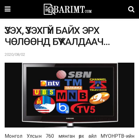
ҮЗЭХ, ҮЗЭХГҮЙ БАЙХ ЭРХ
ЧӨЛӨӨНД БҮҮ ХАЛДААЧ…
2020/08/02
Монгол Улсын 760 мянган өрх айл МҮОНРТВ-ийн