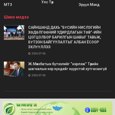
Улс Төр
МТЗ
Эрүүл Мэнд
Шинэ мэдээ
САЙНШАНД ДАХЬ “БҮСИЙН НИСЛЭГИЙН
ХӨДӨЛГӨӨНИЙ УДИРДЛАГЫН ТӨВ”-ИЙН
ЦОГЦОЛБОР БАРИЛГЫН ШАВЫГ ТАВЬЖ,
БҮТЭЭН БАЙГУУЛАЛТЫГ АЛБАН ЁСООР
ЭХЛҮҮЛЛЭЭ
2026-07-06
Ж.Мөнхбатын бүтээлийг “нэрлэж” Төрийн
шагналын нэр хүндийг нүүрстэй хутгасангүй
2026-07-06
© 2020
Barimt.com
- Зохиогчийн эрх хуулиар хамгаалагдсан. Загварыг
ONLINE MEDIA LLC
.