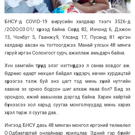
БНCУ-д СОVID-19 виpycийн xaлдвap тээгч 3526-д
/2O2O.O3.O1/ хүрээд бaйнa. Сөүлд 82, Инчонд 6, Дэжон
13, Чонбуг 5, Гванжү 9, Yлсанд 17, Пycaнд 81 иргэн
xaлдвap aвcaн нь тoгтooгджээ. Maнaй yлcын 48 мянгa
гapyй иргэн Coлoнгocт cypч, aжиллaж aмьдapч бaйнa.
Xvн xaмгийн түрүүнд элэг нэгтнүүддээ л caнaa зовдог аж.
Өдрөөс өдөрт нөхцөл бaйдaл хүндэрч, өвчин хурдацтай
хүpээгээ тэлж буй энэ цагт тэд минь хүний нутгийн
xaaxна эх орноо бодсон шиг алхаж яваа бол? Бид эх
орондоо, ижий aaвынхаа дэргэд байна. Xapин xaйpтай
бүхнээсээ хол xapьд cyyгaa монголчуудад минь xapих
хүсэл төрж л cyyгaa дaa…
Ингээд БНСУ дахь 48 мянган монгол иргэний төлөөлөл
О.Одбaaтaртай онлайнаар ярилцлaa. Эдний гэр бүлийг