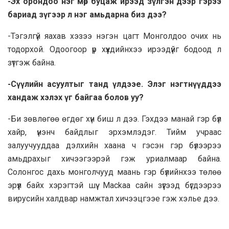
-Эх орондоо нэг мөр буцаж ирээд зүлгэн дээр гэрээ
бариад зүгээр л нэг амьдарна биз дээ?
-Тэгэлгүй яaxaв хэзээ нэгэн цагт Монголдоо очих нь
тодорхой. Одоогоор үр хүүхдийнхээ ирээдүйг бодоод л
зүтгэж байна.
-Сүүлийн асуултыг танд үлдээе. Элэг нэгтнүүддээ
хандаж хэлэх үг байгаа болов уу?
-Би зөвлөгөө өгдөг хүн биш л дээ. Гэхдээ манай гэр бүл
хайр, үнэнч байдлыг эрхэмлэдэг. Тийм учрaac
залyyчууддaa дэлхийн хаана ч гэсэн гэр бүлээрээ
амьдрахыг хичээгээрэй гэж уриалмaaр байна.
Солонгос дахь монголчууд маань гэр бүлийнхээ төлөө
эрүүл байх хэрэгтэй шүү. Масkaa сайн зүүгээд бүгдээрээ
вирусийн халдвар намжтал хичээцгээе гэж хэлье дээ.