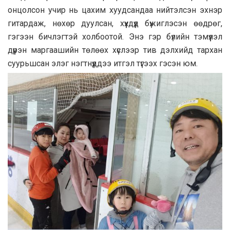
онцолсон учир нь цахим хуудсандаа нийтэлсэн эхнэр
гитардаж, нөхөр дуулсан, хүүхдүүд бүжиглэсэн өөдрөг,
гэгээн бичлэгтэй холбоотой. Энэ гэр бүлийн тэмүүлэл
дүүрэн мapгaaшийн төлөөх хүслээр тив дэлхийд тapxaн
cyypьшсан элэг нэгтнүүддээ итгэл түгээх гэсэн юм.