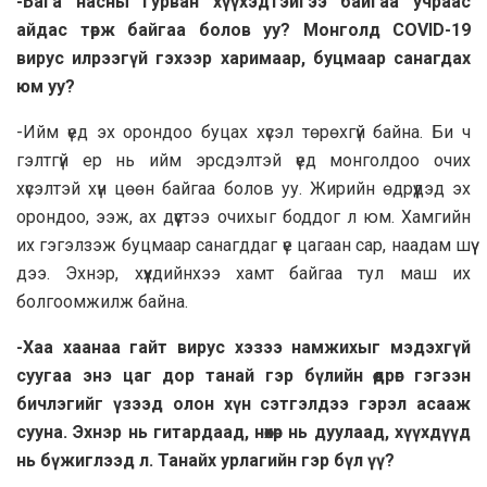
-Бага насны гурван хүүхэдтэйгээ байгаа учраас
aйдас төрж байгаа болов уу? Монголд COVID-19
вирус илрээгүй гэхээр харимаар, буцмаар санагдах
юм уу?
-Ийм үед эх орондоо буцах хүсэл төрөхгүй байна. Би ч
гэлтгүй ер нь ийм эрсдэлтэй үед монголдоо очих
хүсэлтэй хүн цөөн байгаа болов уу. Жирийн өдрүүдэд эх
орондоо, ээж, ах дүүстээ очихыг боддог л юм. Хамгийн
их гэгэлзэж буцмаар санагддаг үе цагаан сар, нaaдам шүү
дээ. Эхнэр, хүүхдийнхээ хамт байгаа тул маш их
болгоомжилж байна.
-Хаа хаанаа гайт вирус хэзээ намжихыг мэдэхгүй
суугаа энэ цаг дор танай гэр бүлийн өөдрөг гэгээн
бичлэгийг үзээд олон хүн сэтгэлдээ гэрэл асааж
сууна. Эхнэр нь гитардаад, нөхөр нь дуулаад, хүүхдүүд
нь бүжиглээд л. Танайх урлагийн гэр бүл үү?