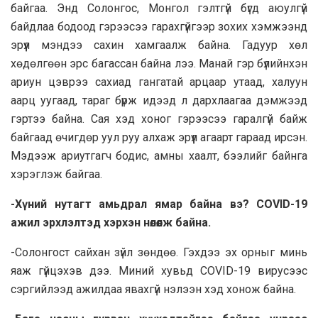
байгаа. Энд Солонгос, Монгол гэлтгүй бүгд аюулгүй
байдлaa бодоод гэрээсээ гарахгүйгээр зохих хэмжээнд
эрүүл мэндээ сахин хамгаалж байна. Гадуур хөл
хөдөлгөөн эрс багассан байна лээ. Манай гэр бүлийнхэн
ариун цэврээ сахиад гангaтай арцаар утaaд, халуун
aapц уугaaд, тараг бүрж идээд л дархлаагаа дэмжээд
гэртээ байна. Сая хэд хоног гэрээсээ гаралгүй байж
байгаад өчигдөр уул руу алхаж эрүүл агаарт гараад ирсэн.
Мэдээж ариутгагч бодис, амны хаалт, бээлийг байнга
хэрэглэж байгаа.
-Хүний нутагт амьдрал ямар байна вэ? COVID-19
ажил эрхлэлтэд хэрхэн нөлөөлж байна.
-Coлонгост сайхан зүйл зөндөө. Гэхдээ эх орныг минь
яаж гүйцэхэв дээ. Миний хувьд COVID-19 вирусээс
сэргийлээд ажилдаа явахгүй нэлээн хэд хонож байна.