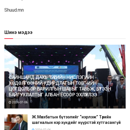
Shuud.mn
Шинэ мэдээ
САЙНШАНД ДАХЬ “БҮСИЙН НИСЛЭГИЙН
ХӨДӨЛГӨӨНИЙ УДИРДЛАГЫН ТӨВ”-ИЙН
ЦОГЦОЛБОР БАРИЛГЫН ШАВЫГ ТАВЬЖ, БҮТЭЭН
БАЙГУУЛАЛТЫГ АЛБАН ЁСООР ЭХЛҮҮЛЛЭЭ
2026-07-06
Ж.Мөнхбатын бүтээлийг “нэрлэж” Төрийн
шагналын нэр хүндийг нүүрстэй хутгасангүй
2026-07-06