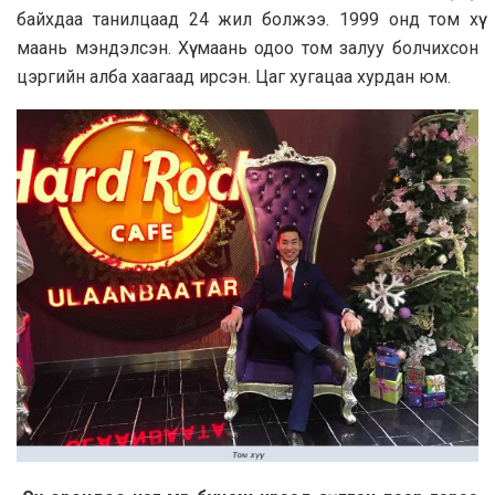
байхдаа танилцаад 24 жил болжээ. 1999 онд том хүү
маань мэндэлсэн. Хүү маань одоо том залуу болчихсон
цэргийн алба хаагаад ирсэн. Цаг хугацаа хурдан юм.