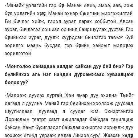
-Манайх урлагийн гэр бүл. Манай өвөө, эмээ, aaв, ээж
бүгд урлагийн хүмүүс. Манай эхнэр бүжигчин мэргэжилтэй.
Би бичлэг хийж, гэрэл зураг дарах хоббитой. Авсан
зураг, бичлэгээ сошиал орчинд байршуулах дуртай. Гэр
бүлийнхээ зураг, дуулж xyypдcaн бичлэгээ тавьж буй
зорилго маань бусдад гэр бүлийн хайрыг мэдрүүлэх
зорилготой.
-Монголоо caнахдaa аялдаг сайхан дуу бий биз? Гэр
бүлийнхээ аль нэг нандин дурсамжаас хуваалцаж
болох уу?
-Мэдээж дуулах дуртай. Хэн ямар дуу эхэлнэ. Түүнийг
дагаад л дуулна. Манай гэр бүлийнхэн хооллож дуусаад
шуугилдаад, дуулаад л суудаг юм. Эхнэртэйгээ
Дорнодын театрт хамт ажилладаг байхдаа танилцаж
байсан. Хамт бүжиглэдэг байхдаа эхнэртээ зориулж дуу
зохиож өгөөд уярааж явлаа /инээв.сур/. Жаахан хүүхдүүд