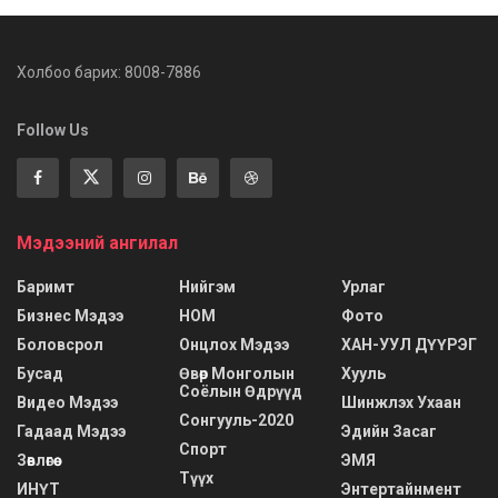
Холбоо барих: 8008-7886
Follow Us
Мэдээний ангилал
Баримт
Нийгэм
Урлаг
Бизнес Мэдээ
НОМ
Фото
Боловсрол
Онцлох Мэдээ
ХАН-УУЛ ДҮҮРЭГ
Бусад
Өвөр Монголын
Хууль
Соёлын Өдрүүд
Видео Мэдээ
Шинжлэх Ухаан
Сонгууль-2020
Гадаад Мэдээ
Эдийн Засаг
Спорт
Зөвлөгөө
ЭМЯ
Түүх
ИНҮТ
Энтертайнмент