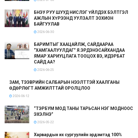
БНЭУ РУУ ШУУД НИСЛЭГ ҮЙЛДЭХ БЭЛТГЭЛ
АЖЛЫН ХҮРЭЭНД УУЛЗАЛТ ЗОХИОН
БАЙГУУЛАВ
2026-06-30
БАРИМТЫГ ХААЦАЙЛЖ, САЙДААРАА
“ХАМГААЛУУЛДАГ” Я.ЭРДЭНЭСАЙХАНДАА
ЯМАР ХАРИУЦЛАГА ТООЦОХ ВЭ, ИДЭРБАТ
САЙД АА?
2026-06-25
ЗАМ, ТЭЭВРИЙН САЛБАРЫН НЭЭЛТТЭЙ ХААЛГАНЫ
ӨДӨРЛӨГТ АМЖИЛТТАЙ ОРОЛЦЛОО
2026-06-12
“ТЭРБУМ МОД ТАНЫ ТАРЬСАН НЭГ МОДНООС
ЭХЭЛНЭ”
2026-05-22
Харвардын их сургуулийн эрдэмтэд 100%