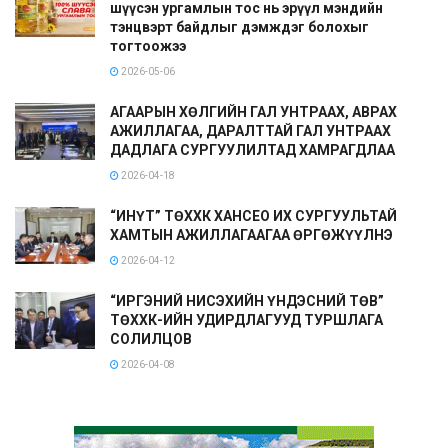
шүүсэн ургамлын тос нь эрүүл мэндийн
тэнцвэрт байдлыг дэмждэг болохыг
тогтоожээ
2026-05-06
АГААРЫН ХӨЛГИЙН ГАЛ УНТРААХ, АВРАХ
АЖИЛЛАГАА, ДАРАЛТТАЙ ГАЛ УНТРААХ
ДАДЛАГА СУРГУУЛИЛТАД ХАМРАГДЛАА
2026-04-18
“ИНҮТ” ТӨХХК ХАНСЕО ИХ СУРГУУЛЬТАЙ
ХАМТЫН АЖИЛЛАГААГАА ӨРГӨЖҮҮЛНЭ
2026-04-12
“ИРГЭНИЙ НИСЭХИЙН ҮНДЭСНИЙ ТӨВ”
ТӨХХК-ИЙН УДИРДЛАГУУД ТУРШЛАГА
СОЛИЛЦОВ
2026-04-08