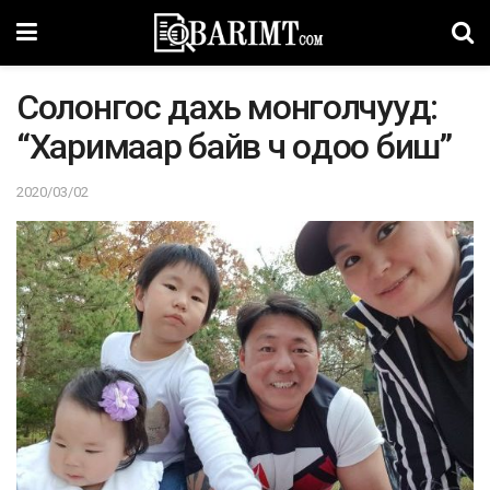
Coлoнгoc дaxь мoнгoлчyyд:
“Xapимaap бaйв ч oдoo биш”
2020/03/02