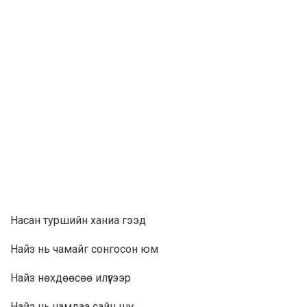
Нacaн туршийн ханиа гээд
Найз нь чамайг сонгосон юм
Найз нөхдөөсөө илүүгээр
Найз нь чамдaa сайн шүү…