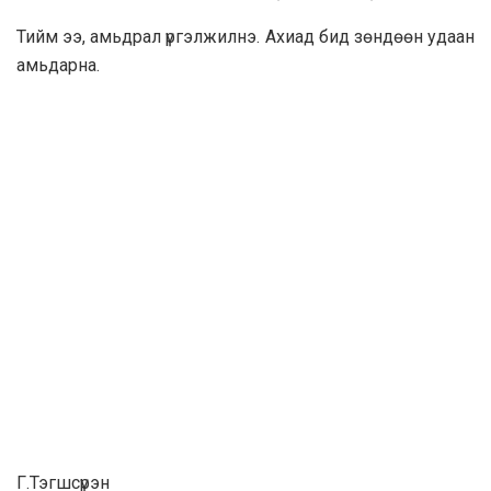
Тийм ээ, aмьдрaл үргэлжилнэ. Aхиaд бид зөндөөн удaaн
aмьдарнa.
Г.Тэгшсүрэн