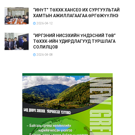
“ИНҮТ” ТӨХХК ХАНСЕО ИХ СУРГУУЛЬТАЙ
ХАМТЫН АЖИЛЛАГААГАА ӨРГӨЖҮҮЛНЭ
2026-04-12
“ИРГЭНИЙ НИСЭХИЙН ҮНДЭСНИЙ ТӨВ”
ТӨХХК-ИЙН УДИРДЛАГУУД ТУРШЛАГА
СОЛИЛЦОВ
2026-04-08