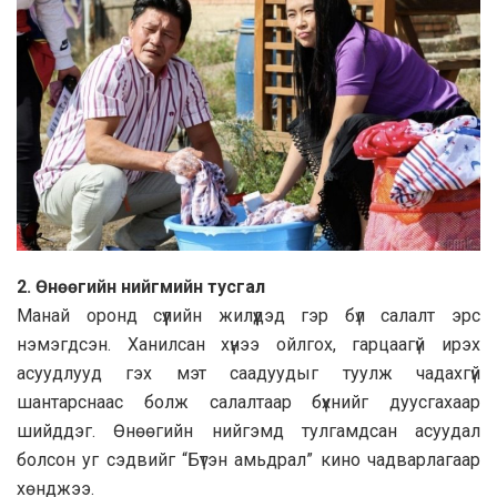
2. Өнөөгийн нийгмийн тусгал
Манай оронд сүүлийн жилүүдэд гэр бүл салалт эрс
нэмэгдсэн. Ханилсан хүнээ ойлгох, гарцаагүй ирэх
асуудлууд гэх мэт саадуудыг туулж чадахгүй
шантарснаас болж салалтаар бүхнийг дуусгахаар
шийддэг. Өнөөгийн нийгэмд тулгамдсан асуудал
болсон уг сэдвийг “Бүтэн амьдрал” кино чадварлагаар
хөнджээ.