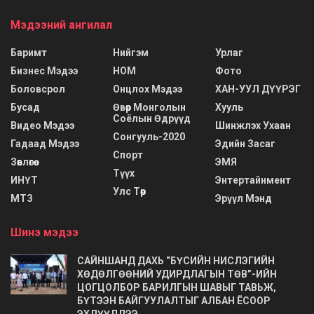
Мэдээний ангилал
Баримт
Нийгэм
Урлаг
Бизнес Мэдээ
НОМ
Фото
Боловсрол
Онцлох Мэдээ
ХАН-УУЛ ДҮҮРЭГ
Бусад
Өвөр Монголын
Хууль
Соёлын Өдрүүд
Видео Мэдээ
Шинжлэх Ухаан
Сонгууль-2020
Гадаад Мэдээ
Эдийн Засаг
Спорт
Зөвлөгөө
ЭМЯ
Түүх
ИНҮТ
Энтертайнмент
Улс Төр
МТЗ
Эрүүл Мэнд
Шинэ мэдээ
САЙНШАНД ДАХЬ “БҮСИЙН НИСЛЭГИЙН
ХӨДӨЛГӨӨНИЙ УДИРДЛАГЫН ТӨВ”-ИЙН
ЦОГЦОЛБОР БАРИЛГЫН ШАВЫГ ТАВЬЖ,
БҮТЭЭН БАЙГУУЛАЛТЫГ АЛБАН ЁСООР