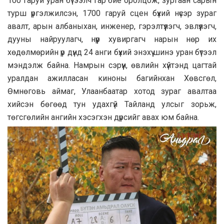
100 гаруй уран бүтээлч гар бие оролцож, зургаан сарын
турш үргэлжилсэн, 1700 гаруй сцен бүхий нүсэр зураг
авалт, арын албаныхан, инженер, гэрэлтүүлэгч, эвлүүлэгч,
дууны найруулагч, нүүр хувиргагч нарын нөр их
хөдөлмөрийн үр дүнд 24 анги бүхий энэхүү шинэ уран бүтээл
мэндэлж байна. Намрын сэрүүн, өвлийн хүйтэнд цагтай
уралдан ажилласан киноны багийнхан Хөвсгөл,
Өмнөговь аймаг, Улаанбаатар хотод зураг авалтаа
хийсэн бөгөөд тун удахгүй Тайланд улсыг зорьж,
төгсгөлийн ангийн хэсэгхэн дүрсийг авах юм байна.