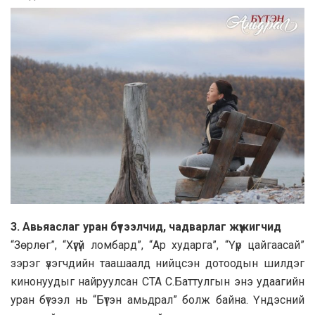
3. Авьяаслаг уран бүтээлчид, чадварлаг жүжигчид
“Зөрлөг”, “Хүүгүй ломбард”, “Ар хударга”, “Үүр цайгаасай”
зэрэг үзэгчдийн таашаалд нийцсэн дотоодын шилдэг
кинонуудыг найруулсан СТА С.Баттулгын энэ удаагийн
уран бүтээл нь “Бүтэн амьдрал” болж байна. Үндэсний