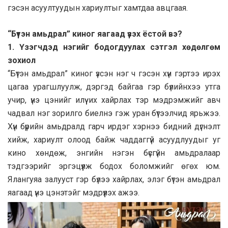
гэсэн асуултуудын хариултыг хамтдаа авцгаая.
“Бүтэн амьдрал” киног яагаад үзэх ёстой вэ?
1. Үзэгчдэд нэгийг бодогдуулах сэтгэл хөдөлгөм
зохиол
“Бүтэн амьдрал” киног үзсэн нэг ч гэсэн хүн гэртээ ирэх
цагаа урагшлуулж, дэргэд байгаа гэр бүлийнхээ утга
учир, үнэ цэнийг илүү их хайрлах тэр мэдрэмжийг авч
чадвал нэг зорилго биелнэ гэж уран бүтээлчид ярьжээ.
Хүн бүрийн амьдралд гарч ирдэг хэрнээ бидний дүгнэлт
хийж, хариулт олоод байж чаддаггүй асуудлуудыг уг
кино хөндөж, энгийн нэгэн бүсгүйн амьдралаар
тэдгээрийг эргэцүүлж бодох боломжийг өгөх юм.
Ялангуяа залууст гэр бүлээ хайрлах, элэг бүтэн амьдрал
яагаад үнэ цэнэтэйг мэдрүүлэх ажээ.