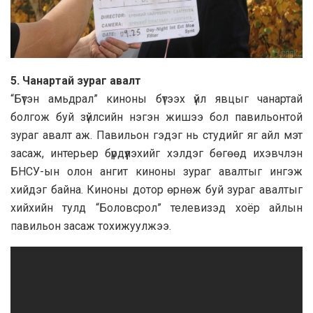
5. Чанартай зураг авалт
“Бүтэн амьдрал” киноны бүтээх үйл явцыг чанартай
болгож буй зүйлсийн нэгэн жишээ бол павильонтой
зураг авалт аж. Павильон гэдэг нь студийг яг айл мэт
засаж, интерьер бүрдүүлэхийг хэлдэг бөгөөд ихэвчлэн
БНСУ-ын олон ангит киноны зураг авалтыг ингэж
хийдэг байна. Киноны дотор өрнөж буй зураг авалтыг
хийхийн тулд “Боловсрол” телевизэд хоёр айлын
павильон засаж тохижуулжээ.