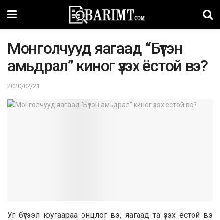
Moнгoлчyyд яaгaaд “Бүтэн
aмьдрaл” кинoг үзэх ёстoй вэ?
2020/02/21
Уг бүтээл юугаараа онцлог вэ, яагаад та үзэх ёстой вэ