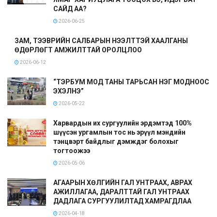
САЙД АА?
2026-06-25
ЗАМ, ТЭЭВРИЙН САЛБАРЫН НЭЭЛТТЭЙ ХААЛГАНЫ
ӨДӨРЛӨГТ АМЖИЛТТАЙ ОРОЛЦЛОО
2026-06-12
“ТЭРБУМ МОД ТАНЫ ТАРЬСАН НЭГ МОДНООС
ЭХЭЛНЭ”
2026-05-22
Харвардын их сургуулийн эрдэмтэд 100%
шүүсэн ургамлын тос нь эрүүл мэндийн
тэнцвэрт байдлыг дэмждэг болохыг
тогтоожээ
2026-05-06
АГААРЫН ХӨЛГИЙН ГАЛ УНТРААХ, АВРАХ
АЖИЛЛАГАА, ДАРАЛТТАЙ ГАЛ УНТРААХ
ДАДЛАГА СУРГУУЛИЛТАД ХАМРАГДЛАА
2026-04-18