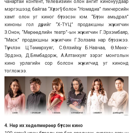
чанартай контент, телевизийн олон ангит кинонуудаар
мэргэшээд байгаа “Хүлэгү” болон “Номадиа” пикчерсийн
хамт олон уг киног бүтээсэн юм. “Бүтэн амьдрал”
киноны гол дүрийг “Х-ТҮЦ” продакшны жүжигчин
З.Онон, “Мөрөөдлийн театр”-ын жүжигчин Г.Эрхэмбаяр,
“Маск” продакшны жүжигчин Г.Золзаяа нар бүтээжээ.
Түүнчлэн Ц.Төмөрхуяг, С.Өлзийхүү, Б.Навчаа, Ө.Мөнх-
Эрдэнэ, Д.Бямбадорж, А.Алтанхуяг зэрэг монголын
кино урлагийн сор болсон жүжигчид уг кинонд
тогложээ.
4. Нөр их хөдөлмөрөөр бүтсэн кино