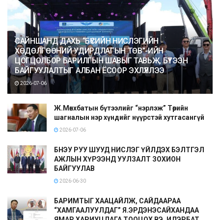
САЙНШАНД ДАХЬ “БҮСИЙН НИСЛЭГИЙН
ХӨДӨЛГӨӨНИЙ УДИРДЛАГЫН ТӨВ”-ИЙН
ЦОГЦОЛБОР БАРИЛГЫН ШАВЫГ ТАВЬЖ, БҮТЭЭН
БАЙГУУЛАЛТЫГ АЛБАН ЁСООР ЭХЛҮҮЛЛЭЭ
2026-07-06
Ж.Мөнхбатын бүтээлийг “нэрлэж” Төрийн
шагналын нэр хүндийг нүүрстэй хутгасангүй
2026-07-06
БНЭУ РУУ ШУУД НИСЛЭГ ҮЙЛДЭХ БЭЛТГЭЛ
АЖЛЫН ХҮРЭЭНД УУЛЗАЛТ ЗОХИОН
БАЙГУУЛАВ
2026-06-30
БАРИМТЫГ ХААЦАЙЛЖ, САЙДААРАА
“ХАМГААЛУУЛДАГ” Я.ЭРДЭНЭСАЙХАНДАА
ЯМАР ХАРИУЦЛАГА ТООЦОХ ВЭ, ИДЭРБАТ