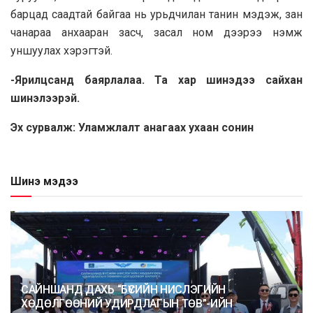
барцад caaдтай байгаа нь урьдчилан танин мэдэж, зан
чанараа анхааран засч, засал ном дээрээ нэмж
уншуулах хэрэгтэй.
-Ярилцсанд баярлалаа. Та xap шинэдээ сайхан
шинэлээрэй.
Эх сурвалж: Улaмжлaлт анагaax yxaaн сонин
Шинэ мэдээ
САЙНШАНД ДАХЬ “БҮСИЙН НИСЛЭГИЙН
ХӨДӨЛГӨӨНИЙ УДИРДЛАГЫН ТӨВ”-ИЙН