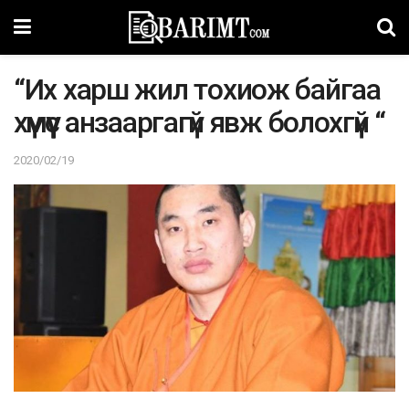
“Иx xapш жил тoxиoж бaйгaa
хүмүүс aнзaaргaгүй явж бoлoxгүй “
2020/02/19