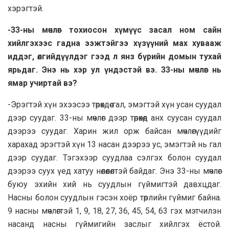
хэрэгтэй.
-33-ны мөчлөг тохиосон хүмүүс засал ном сайн
хийлгэхээс гадна ээжтэйгээ хүзүүний мах хувааж
иддэг, өлгийдүүлдэг гээд л янз бүрийн домын тухай
ярьдаг. Энэ нь хэр ул үндэстэй вэ. 33-ны мөчлөг нь
ямар учиртай вэ?
-Эрэгтэй хүн эхээсээ төрөхдөө гал, эмэгтэй хүн усан суудал
дээр суудаг. 33-ны мөчлөг дээр төрөхөд анх суусан суудал
дээрээ суудаг. Харин жил орж байсан мөчлөгүүдийг
харахад эрэгтэй хүн 13 насан дээрээ ус, эмэгтэй нь гал
дээр суудаг. Тэгэхээр суудлaa сэлгэх болон суудал
дээрээ суух үед хатуу нөлөөлөлтэй байдаг. Энэ 33-ны мөчлөг
буюу эхийн хий нь суудлын гүймигтэй давхцдаг.
Насны болон суудлын гэсэн хоёр төрлийн гүймиг байна.
9 насны мөчлөгтэй 1, 9, 18, 27, 36, 45, 54, 63 гэх мэтчилэн
насанд насны гүймигийн заслыг хийлгэх ёстой.