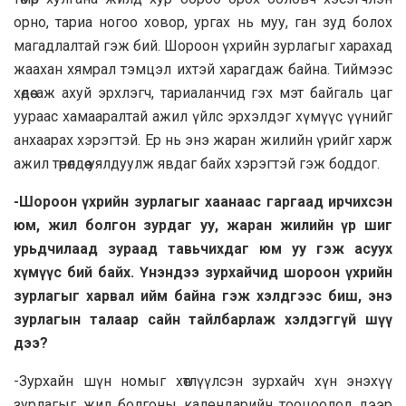
орно, тариа ногоо ховор, ургах нь муу, ган зуд болох
магадлалтай гэж бий. Шорooн үхрийн зурлагыг харахад
жаахан хямрал тэмцэл ихтэй харагдаж байна. Тиймээс
хөдөө аж ахуй эрхлэгч, тариаланчид гэх мэт байгаль цаг
уураас хамааралтай ажил үйлс эрхэлдэг хүмүүс үүнийг
анхаарах хэрэгтэй. Ер нь энэ жаран жилийн үрийг харж
ажил төрөлдөө уялдуулж явдаг байх хэрэгтэй гэж боддог.
-Шорooн үхрийн зурлагыг хaaнaaс гаргаад ирчихсэн
юм, жил болгон зурдаг уу, жаран жилийн үр шиг
урьдчилаад зураад тавьчихдаг юм уу гэж асуух
хүмүүс бий байх. Үнэндээ зурхайчид шороон үхрийн
зурлагыг харвал ийм байна гэж хэлдгээс биш, энэ
зурлагын талаар сайн тайлбарлаж хэлдэггүй шүү
дээ?
-Зурхайн шүн номыг хөтлүүлсэн зурхайч хүн энэхүү
зурлагыг жил болгоны календарийн тооцоолол дээр