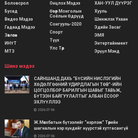
Боловсрол
Онцлох Мэдээ
ХАН-УУЛ ДҮҮРЭГ
Бусад
Өвөр Монголын
Хууль
Соёлын Өдрүүд
Видео Мэдээ
Шинжлэх Ухаан
Сонгууль-2020
Гадаад Мэдээ
Эдийн Засаг
Спорт
Зөвлөгөө
ЭМЯ
Түүх
ИНҮТ
Энтертайнмент
Улс Төр
МТЗ
Эрүүл Мэнд
Шинэ мэдээ
САЙНШАНД ДАХЬ “БҮСИЙН НИСЛЭГИЙН
ХӨДӨЛГӨӨНИЙ УДИРДЛАГЫН ТӨВ”-ИЙН
ЦОГЦОЛБОР БАРИЛГЫН ШАВЫГ ТАВЬЖ,
БҮТЭЭН БАЙГУУЛАЛТЫГ АЛБАН ЁСООР
ЭХЛҮҮЛЛЭЭ
2026-07-06
Ж.Мөнхбатын бүтээлийг “нэрлэж” Төрийн
шагналын нэр хүндийг нүүрстэй хутгасангүй
2026-07-06