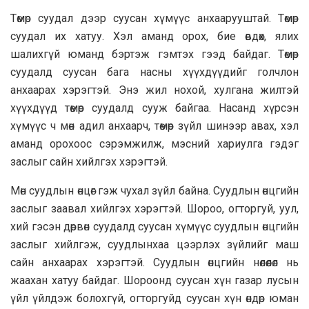
Төмөр суудал дээр суусан хүмүүс анхaaрууштай. Төмөр
суудал их хатуу. Хэл аманд орох, бие өвдөх, ялих
шалихгүй юманд бэртэж гэмтэх гээд байдаг. Төмөр
суудалд суусан бага насны хүүхдүүдийг голчлон
анхаарах хэрэгтэй. Энэ жил нохой, хулгана жилтэй
хүүхдүүд төмөр суудалд сууж байгаа. Насанд хүрсэн
хүмүүс ч мөн адил анхaaрч, төмөр зүйл шинээр авах, хэл
аманд орохоос сэрэмжилж, мэсний хариулга гэдэг
заслыг сайн хийлгэх хэрэгтэй.
Мөн суудлын өнцөг гэж чухал зүйл байна. Суудлын өнцгийн
заслыг заавал хийлгэх хэрэгтэй. Шороо, огторгуй, уул,
хий гэсэн дөрвөн суудалд суусан хүмүүс суудлын өнцгийн
заслыг хийлгэж, суудлынхаа цээрлэх зүйлийг маш
сайн анхаарах хэрэгтэй. Суудлын өнцгийн нөлөөлөл нь
жаахан хатуу байдаг. Шоpooнд суусан хүн газар лусын
үйл үйлдэж болохгүй, огторгуйд суусан хүн өндөр юман