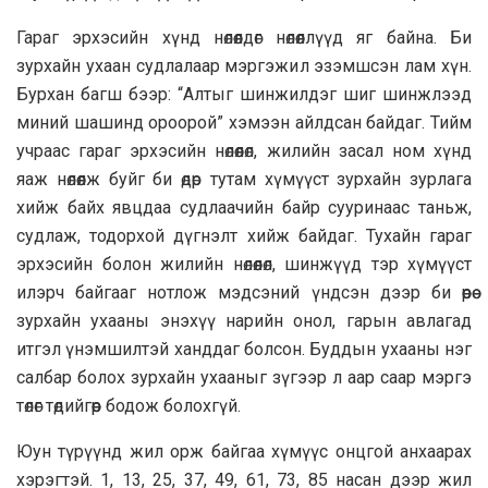
Гараг эрхэсийн хүнд нөлөөлдөг нөлөөллүүд яг байна. Би
зурхайн ухаан судлалаар мэргэжил эзэмшсэн лам хүн.
Бурхан багш бээр: “Алтыг шинжилдэг шиг шинжлээд
миний шашинд ороорой” хэмээн айлдсан байдаг. Тийм
учраас гараг эрхэсийн нөлөөлөл, жилийн засал ном хүнд
яаж нөлөөлж буйг би өдөр тутам хүмүүст зурхайн зурлага
хийж байх явцдаа судлаачийн байр сууринаас таньж,
судлаж, тодорхой дүгнэлт хийж байдаг. Тухайн гараг
эрхэсийн болон жилийн нөлөөлөл, шинжүүд тэр хүмүүст
илэрч байгааг нотлож мэдсэний үндсэн дээр би өөрөө
зурхайн ухааны энэхүү нарийн онол, гарын авлагад
итгэл үнэмшилтэй ханддаг болсон. Буддын yxaaны нэг
салбар болох зурхайн ухaaныг зүгээр л аар саар мэргэ
төлөг төдийгөөр бодож болохгүй.
Юун түрүүнд жил орж байгаа хүмүүс онцгой анхаарах
хэрэгтэй. 1, 13, 25, 37, 49, 61, 73, 85 насан дээр жил