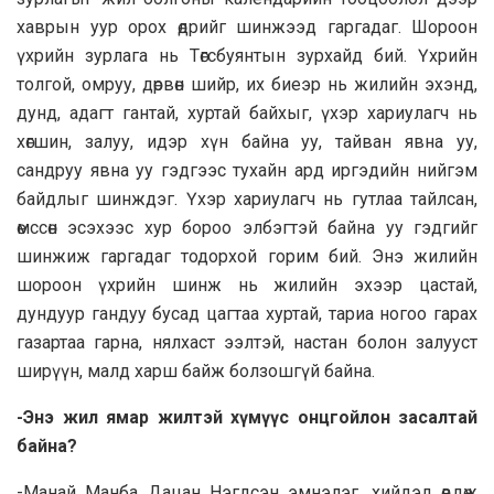
хаврын уур орох өдрийг шинжээд гаргадаг. Шороон
үхрийн зурлага нь Төгсбуянтын зурхайд бий. Үхрийн
толгой, омруу, дөрвөн шийр, их биеэр нь жилийн эхэнд,
дунд, адагт гантай, хуртай байхыг, үхэр хариулагч нь
хөгшин, залуу, идэр хүн байна уу, тайван явна уу,
сандруу явна уу гэдгээс тухайн ард иргэдийн нийгэм
байдлыг шинждэг. Үхэр хариулагч нь гутлаа тайлсан,
өмссөн эсэхээс хур бороо элбэгтэй байна уу гэдгийг
шинжиж гаргадаг тодорхой горим бий. Энэ жилийн
шороон үхрийн шинж нь жилийн эхээр цастай,
дундуур гандуу бусад цагтаа хуртай, тариа ногоо гарах
газартaa гарна, нялхаст ээлтэй, настан болон залууст
ширүүн, малд харш байж болзошгүй байна.
-Энэ жил ямар жилтэй хүмүүс онцгойлон засалтай
байна?
-Манaй Манбa Дацaн Нэгдсэн эмнэлэг, хийдэд өвдөж