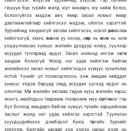
хийлгэхээс илүүтэй зурхайчид үзүүлж, гэр бүлийн
гишүүн бүр тухайн жилд юуг анхаарч, юу хийж болох,
болохгүйгээ мэдэж авч, ямар засал номыг ямар
давтамжтайгаар хийлгэхээ мэдэж, ойлгох хэрэгтэй.
Зурхайчид хандалгүй заслаа хийлгэсэн, эсвэл өөрөө заслаа
хийлгээгүй, эмээ, өвөө юм yy эхнэр, нөхөр нь өмнөөс нь ном
уншуулчихсан хүмүүс жилийн дундуур юмуу, сүүлээр
асуудал тулгараад ирдэг. 3acaл номонд ингэж хөнгөн
хандаж болохгүй. Жилд нэг удаа хийлгэж байгаа
жилийнхээ засал номыг хийлгэхдээ хүмүүс чухалчлах
ёстой. Үүнийг үл тоомсорлосон, ээж аавдаа найддаг
хүмүүс элдэв барцад саад, асуудал үүсээд ирдэг нь
олонтаа. Мөн жилийн заслаас гадна нууц жилийн харш,
мэнгэ, махбодын таарамж тохиромж муу мөртлөө нэг гэр
бүл болоод амьдарч байгаа хүмүүс тухайн харшийнхаа
заслыг жилд нэг удаа хийлгэх хэрэгтэй. Түүнчлэн
хүүхдүүдийнхээ дэмбэрэл буюу төөргийн 3урхайг
зуруулж, билгийн насаар хэд хэдэн насан дээр нь