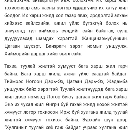
хийлгэхгүй, анзaaргагүй явж болохгүй. Их харш жил
тохиосноор амь насны зэтгэр хөдөлдөг учир их хатуу жил
болдог. Их харш жилд хол газар явах, эрсдэлтэй алхам
хийхээс зайлсхийж, ажил үйлс бүтэхгүй болох нь
энүүхэнд тул хийморь сүлдийг сайн байлгах, сүлд
дуудуулахад шамдах хэрэгтэй. Жанцанзэмүбүнжин,
Цагаан шүхэрт, Банзрагч зэрэг номыг уншуулж,
Хийморийн дарцаг хийсгэвэл сайн.
Тахиа, туулай жилтэй хүмүүст бага харш жил гарч
байна. Бага харш жилд ажил үйлс саадтай байдаг.
Тиймээс Ногоон Дарь-Эх, Цагаан Дарь-Эх, Жадамба
уншуулж байх хэрэгтэй. Туулай жилтнүүдэд бага харш
жил дээр нэмээд Логор буюу цагаан жил гарч байна.
Энэ их чухал жил. Өнгөрч буй гахай жилд нохой жилтэй
хүмүүст логор тохиосон. Ирж буй хулгана жилд туулай
жилтэй хүмүүст тохиож байна. Зурхайн шүн дээр
“Хулганыг туулай хөөнө” гэж байдаг учраас хулгана жил