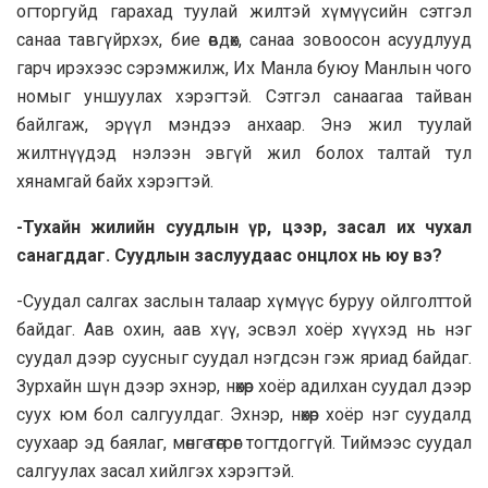
огторгуйд гарахад туулай жилтэй хүмүүсийн сэтгэл
санаа тавгүйрхэх, бие өвдөх, санаа зовоосон асуудлууд
гарч ирэхээс сэрэмжилж, Их Манла буюу Манлын чого
номыг уншуулах хэрэгтэй. Сэтгэл санаагаа тайван
байлгаж, эрүүл мэндээ анхаар. Энэ жил туулай
жилтнүүдэд нэлээн эвгүй жил болох талтай тул
хянамгай байх хэрэгтэй.
-Тухайн жилийн суудлын үр, цээр, засал их чухал
санагддаг. Суудлын заслуудаас онцлох нь юу вэ?
-Суудал салгах заслын талаар хүмүүс буруу ойлголттой
байдаг. Aaв охин, aaв хүү, эсвэл хоёр хүүхэд нь нэг
суудал дээр суусныг суудал нэгдсэн гэж яриад байдаг.
Зурхайн шүн дээр эхнэр, нөхөр хоёр адилхан суудал дээр
суух юм бол салгуулдаг. Эхнэр, нөхөр хоёр нэг сyyдалд
суухаар эд баялаг, мөнгө төгрөг тогтдоггүй. Тиймээс сyyдал
салгуулах засал хийлгэх хэрэгтэй.