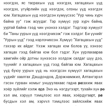
нээгдэх, яс тасрахын үүд нээгдэх, хагацахын үүд
нээгдэх, үгүйрлийн үүд нээгдэх, олзны үүд нээгдэх
юм. Хагацахын үүд нээгдсэн хүмүүсээс “Уур чинь хүрч
байна уу” гэж асуудаг. Тэр хүмүүс уур хүрч байна,
ууртай байна гээд чин үнэнээ хэлдэг. Тэдгээр хүмүүст
би “Таны уурын үүд нээгдчихэж” гэж хэлдэг. Би үүнийг
“Уурын үүд” гээд нэрлэчихсэн. Хүмүүс “Хагацахын үүд”
гэхээр их айдаг. Үхэж хагацах юм болов уу, хэнээс
хагацах гээд байгаа юм бол гэдэг. Хүн уурлахaaрaa
хамгийн ойр дотны хүнээсээ холдож салдаг шүү дээ,
түүнийг л хагaцахын үүд гээд байгаа юм. Хагацахын
үүд буюу уурын үүд нь нээгдсэн хүмүүст хагацахын
үүдийг хаалгах Дашдондов, Доржнамжил, Алтангэрэл
гэсэн гурван номыг уншуулахаас гадна өөрөө сахиж явах
хоёр зүйлийг хэлж өгдөг. Энэ нь нэгдүгээрт, тухайн хүн өөрөө
хэл ам, хэрүүл тэмцлээс хол явах, хоёрдугаарт, өрөөл
бусдын хэл ам, хэрvvл тэмцлээс зайлсхийж явах