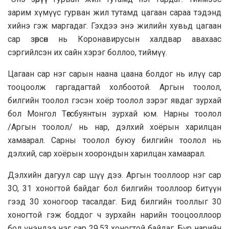
зарим хүмүүс гурван жил тутамд цагаан сараа тэдэнд
хийнэ гэж маргадаг. Гэхдээ энэ жилийн хувьд цагаан
сар зөрсөн нь Коронавирусын халдвар авахаас
сэргийлсэн их сайн хэрэг боллоо, тиймүү.
Цагaaн сар нэг сарын наана цаана болдог нь илүү сар
тооцоолж гаргадагтай холбоотой. Аргын тоолол,
билгийн тоолол гэсэн хоёр тоолол зэрэг явдаг зурхай
бол Монгол Төгсбуянтын зурхай юм. Нарны тоолол
/Aргын тоолол/ нь нар, дэлхий хоёрын харилцан
хамаарал. Сарны тоолол буюу билгийн тоолол нь
дэлхий, сар хоёрын хоорондын харилцан хамаарал.
Дэлхийн дагyyл cap шүү дээ. Аргын тooллoop нэг сар
3O, 31 хоногтой байдаг бол билгийн тооллоор битүүн
гээд 30 хоногоор тасалдаг. Бид билгийн тооллыг 30
хоногтой гэж боддог ч зурхайн нарийн тооцооллоор
бол үнэндээ нэг сар 29,53 xoногтой байдаг. Бүр нарийн