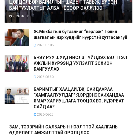
ЦОГЦОЛБОР БАРИЛГЫН ШАВЫГ ТАВЬЖ, БҮТЭЭН
БАЙГУУЛАЛТЫГ АЛБАН ЁСООР ЭХЛҮҮЛЛЭЭ
2026-07-06
Ж.Мөнхбатын бүтээлийг “нэрлэж” Төрийн
шагналын нэр хүндийг нүүрстэй хутгасангүй
2026-07-06
БНЭУ РУУ ШУУД НИСЛЭГ ҮЙЛДЭХ БЭЛТГЭЛ
АЖЛЫН ХҮРЭЭНД УУЛЗАЛТ ЗОХИОН
БАЙГУУЛАВ
2026-06-30
БАРИМТЫГ ХААЦАЙЛЖ, САЙДААРАА
“ХАМГААЛУУЛДАГ” Я.ЭРДЭНЭСАЙХАНДАА
ЯМАР ХАРИУЦЛАГА ТООЦОХ ВЭ, ИДЭРБАТ
САЙД АА?
2026-06-25
ЗАМ, ТЭЭВРИЙН САЛБАРЫН НЭЭЛТТЭЙ ХААЛГАНЫ
ӨДӨРЛӨГТ АМЖИЛТТАЙ ОРОЛЦЛОО