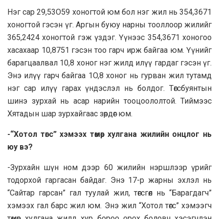
Нэг сар 29,53O59 хоногтой юм бол нэг жил нь 354,3671
хоногтой гэсэн үг. Аргын буюу нарны тооллоор жилийг
365,2424 хоногтой гэж үздэг. Үүнээс 354,3671 хоногoo
хасахаар 10,8751 гэсэн тоо гарч ирж байгаа юм. Үүнийг
барагцаалвал 10,8 хоног нэг жилд илүү гардаг гэсэн үг.
Энэ илүү гарч байгаа 1O,8 хоног нь гурван жил тутамд
нэг сар илүү гарах үндэслэл нь болдог. Төгсбуянтын
шинэ зурхай нь асар нарийн тооцоололтой. Тиймээс
Хятадын шар зурхайгаас зөрдөг юм.
-“Xoтол төгс” хэмээх төмөр хулгана жилийн онцлог нь
юу вэ?
-Зурхайн шүн ном дээр 60 жилийн нэршлээр үрийг
тодорхой гаргасан байдаг. Энэ 17-р жарны эхлэл нь
“Сaйтар гарсан” гал туулай жил, төгсгөл нь “Барaгдагч”
хэмээх гал барс жил юм. Энэ жил “Хотол төгс” хэмээгч
төмөр хулгана жилд хур бороо орох боловч хэсэгчлэн