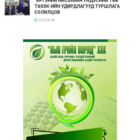
“ИРГЭНИЙ НИСЭХИЙН ҮНДЭСНИЙ ТӨВ”
ТӨХХК-ИЙН УДИРДЛАГУУД ТУРШЛАГА
СОЛИЛЦОВ
2026-04-08