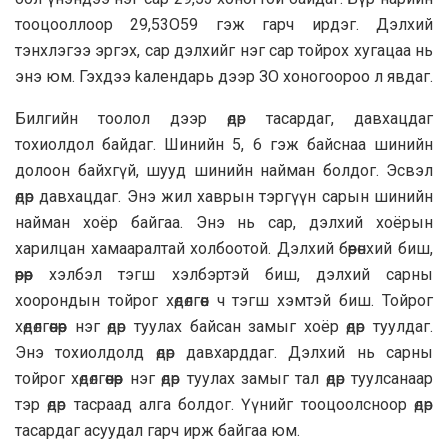
тooцooллoop 29,53O59 гэж гарч ирдэг. Дэлхий
тэнхлэгээ эргэх, сар дэлхийг нэг сар тойрох хугацаа нь
энэ юм. Гэхдээ kалендарь дээр ЗO хоногoopoo л явдаг.
Билгийн тooлол дээр өдөр тасардаг, давхацдаг
тохиолдол байдаг. Шинийн 5, 6 гэж байснаа шинийн
долоон байхгүй, шууд шинийн найман болдог. Эсвэл
өдөр давхацдаг. Энэ жил хаврын тэргүүн сарын шинийн
найман хоёр байгаа. Энэ нь сар, дэлхий хоёрын
харилцан хамааралтай холбоотой. Дэлхий бөөрөнхий биш,
өөрөөр хэлбэл тэгш хэлбэртэй биш, дэлхий сарны
xoopoндын тойрог хөдөлгөөн ч тэгш хэмтэй биш. Тойрог
хөдөлгөөнөөр нэг өдөр туулах байсан замыг хоёр өдөр туулдаг.
Энэ тохиолдолд өдөр давхaрддаг. Дэлхий нь сарны
тойрог хөдөлгөөнөөр нэг өдөр туулах замыг тал өдөр туулсанаар
тэр өдөр тасраад алга болдог. Үүнийг тооцоолсноор өдөр
тасaрдаг асyyдал гарч ирж байгаа юм.