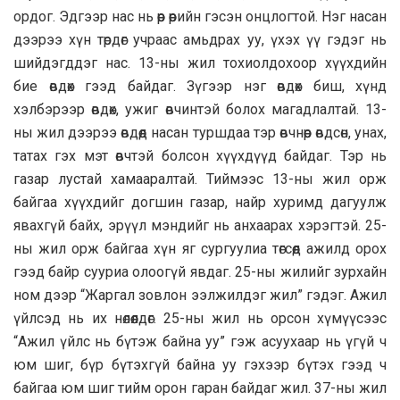
ордог. Эдгээр нас нь өөр өөрийн гэсэн онцлогтой. Нэг насан
дээрээ хүн төрдөг учраас амьдрах уу, үхэх үү гэдэг нь
шийдэгддэг нас. 13-ны жил тохиолдохоор хүүхдийн
бие өвдөх гээд байдаг. Зүгээр нэг өвдөх биш, хүнд
хэлбэрээр өвдөх, ужиг өвчинтэй болох магадлалтай. 13-
ны жил дээрээ өвдөөд насан туршдаа тэр өвчнөөр өвдсөн, унах,
татах гэх мэт өвчтэй болсон хүүхдүүд байдаг. Тэр нь
газар лустай хамааралтай. Тиймээс 13-ны жил орж
байгаа хүүхдийг догшин газар, найр хуримд дагуулж
явахгүй байх, эрүүл мэндийг нь анхаарах хэрэгтэй. 25-
ны жил орж байгаа хүн яг сургуулиа төгсөөд ажилд орох
гээд байр сууриа олоогүй явдаг. 25-ны жилийг зурхайн
ном дээр “Жаргал зовлон ээлжилдэг жил” гэдэг. Ажил
үйлсэд нь их нөлөөлдөг. 25-ны жил нь орсон хүмүүсээс
“Ажил үйлс нь бүтэж байна уу” гэж асуухаар нь үгүй ч
юм шиг, бүр бүтэхгүй байна уу гэхээр бүтэх гээд ч
байгаа юм шиг тийм орон гаран байдаг жил. 37-ны жил