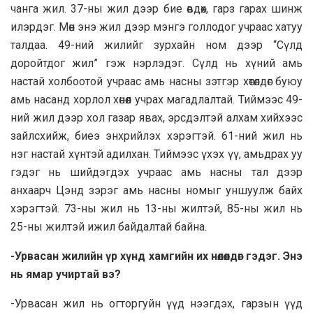
чанга жил. 37-ны жил дээр бие өвдөх, гарз гарах шинж
илэрдэг. Мөн энэ жил дээр мэнгэ голлодог учраас хатуу
талдаа. 49-ний жилийг зурхайн ном дээр “Сүлд
доройтдог жил” гэж нэрлэдэг. Сүлд нь хүний амь
настай холбooтой учрaaс амь насны зэтгэр хөтөлдөг буюу
амь насанд хорлол хөнөөл учрах магадлалтай. Тиймээс 49-
ний жил дээр хол газар явах, эрсдэлтэй алхам хийхээс
зайлсхийж, биеэ энхрийлэх хэрэгтэй. 61-ний жил нь
нэг настай хүнтэй адилхан. Тиймээс үхэх үү, амьдрах уу
гэдэг нь шийдэгдэх учраас амь насны тал дээр
анхаарч Цэнд зэрэг амь насны номыг уншуулж байх
хэрэгтэй. 73-ны жил нь 13-ны жилтэй, 85-ны жил нь
25-ны жилтэй ижил байдалтай байна.
-Урвасан жилийн үр хүнд хамгийн их нөлөөлдөг гэдэг. Энэ
нь ямар учиртай вэ?
-Урвасан жил нь огторгуйн үүд нээгдэх, гарзын үүд