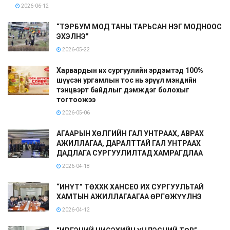
2026-06-12
“ТЭРБУМ МОД ТАНЫ ТАРЬСАН НЭГ МОДНООС
ЭХЭЛНЭ”
2026-05-22
Харвардын их сургуулийн эрдэмтэд 100%
шүүсэн ургамлын тос нь эрүүл мэндийн
тэнцвэрт байдлыг дэмждэг болохыг
тогтоожээ
2026-05-06
АГААРЫН ХӨЛГИЙН ГАЛ УНТРААХ, АВРАХ
АЖИЛЛАГАА, ДАРАЛТТАЙ ГАЛ УНТРААХ
ДАДЛАГА СУРГУУЛИЛТАД ХАМРАГДЛАА
2026-04-18
“ИНҮТ” ТӨХХК ХАНСЕО ИХ СУРГУУЛЬТАЙ
ХАМТЫН АЖИЛЛАГААГАА ӨРГӨЖҮҮЛНЭ
2026-04-12