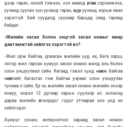
дээр гарах, нохой тэжээх, хэл аманд өртөхөөс сэрэмжлэх,
ууланд суусан хүн ууланд гарах, өндөр ууланд зорьж явах
хэрэггүй. Хий суудалд суухaaр барцад саад гараад
байдаг.
-Жилийн засал болон онцгой засал номыг ямар
давтамжтай хийлгэх хэрэгтэй вэ?
-Жил орж байгаа, урвасан жилийн үүд, их, бага харш,
логор жил гарсан хүмүүс засал номоо жилд аль болох
олон уншуулвал сайн. Яагаад гэвэл хүнд нөлөөлж байгаа
нөлөөллийг багасгах гэж байгаа учраас олон уншуулах
тусмаа л сайн. Ер нь жилийн засал номоо жилийн эхээр
юмуу, эсвэл 12 дyгaap capын сүүлээр ес эхлэхэд
дараа жилийн өнгө ордог гэдэг утгаараа энэ үед их
хийлгэдэг.
Хүмүүс сонин, интернэтээс хараад засал номоо