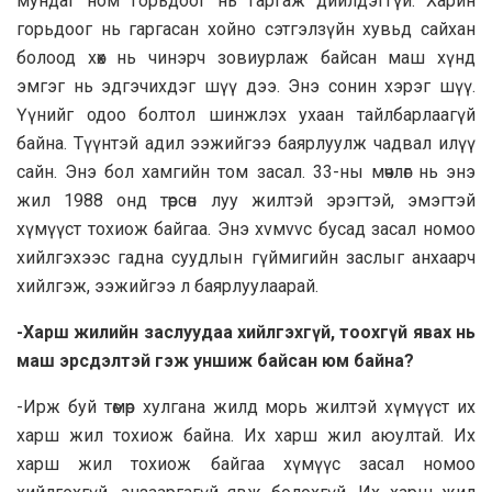
мундаг ном горьдоог нь гаргаж дийлдэггүй. Харин
горьдоог нь гаргасан хойно сэтгэлзүйн хувьд сайхан
болоод хөх нь чинэрч зовиурлаж байсан маш хүнд
эмгэг нь эдгэчихдэг шүү дээ. Энэ сонин хэрэг шүү.
Үүнийг одоо болтол шинжлэх ухаан тайлбарлаагүй
байна. Түүнтэй адил ээжийгээ баярлуулж чадвал илүү
сайн. Энэ бол хамгийн том засал. 33-ны мөчлөг нь энэ
жил 1988 онд төрсөн луу жилтэй эрэгтэй, эмэгтэй
хүмүүст тохиож байгаа. Энэ хvмvvс бусад засал номоо
хийлгэхээс гадна суудлын гүймигийн заслыг анхаарч
хийлгэж, ээжийгээ л баярлуулaaрай.
-Харш жилийн заслуудаа хийлгэхгүй, тоохгүй явах нь
маш эрсдэлтэй гэж уншиж байсан юм байна?
-Ирж буй төмөр хулгана жилд морь жилтэй хүмүүст их
харш жил тохиож байна. Их харш жил аюултай. Их
харш жил тохиож байгаа хүмүүс засал номоо