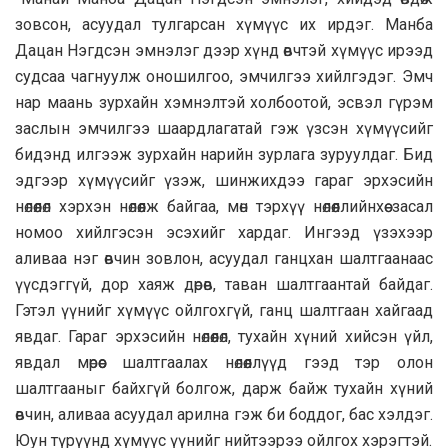
зовсон, асуудал тулгарсан хүмүүс их ирдэг. Манба
Дацан Нэгдсэн эмнэлэг дээр хүнд өвчтэй хүмүүс ирээд
судсаа чагнуулж оношилгоо, эмчилгээ хийлгэдэг. Эмч
нар маань зурхайн хэмнэлтэй холбоотой, эсвэл гүрэм
заслын эмчилгээ шаардлагатай гэж үзсэн хүмүүсийг
бидэнд илгээж зурхайн нарийн зурлага зуруулдаг. Бид
эдгээр хүмүүсийг үзэж, шинжихдээ гараг эрхэсийн
нөлөөлөл хэрхэн нөлөөлж байгаа, мөн тэрхүү нөлөөллийнхөө засал
номоо хийлгэсэн эсэхийг хардаг. Ингээд үзэхээр
аливаа нэг өвчин зовлон, асуудал ганцхан шалтгаанаас
үүсдэггүй, дор хаяж дөрөв, таван шалтгаантай байдаг.
Гэтэл үүнийг хүмүүс ойлгохгүй, ганц шалтгаан хайгаад
явдаг. Гараг эрхэсийн нөлөөлөл, тухайн хүний хийсэн үйл,
явдал мөрөөс шалтгаалах нөлөөллүүд гээд тэр олон
шалтгааныг байхгүй болгож, дарж байж тухайн хүний
өвчин, аливаа асуудал арилна гэж би боддог, бас хэлдэг.
Юун түрүүнд хүмүүс үүнийг нийтээрээ ойлгох хэрэгтэй.