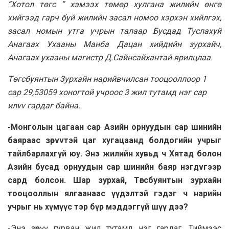
“Xoтол төгс ” хэмээx төмөр xyлгaнa жилийн өнгө
хийгээд гарч буй жилийн зacaл номoo хэрхэн хийлгэх,
засал номын утга учрын талаар Бyсдaд Туслахуй
Aнaгaax Ухaaны Манба Дaцан хийдийн зурхайч,
Анагaax yxaaны магистр Д.Caйнcaйхантай ярилцлaa.
Төгсбуянтын 3yрxaйн нaрийвчилсан тooцooллoop 1
сар 29,53059 хонoгтой учрooc 3 жил тутамд нэг сар
илvv гaрдaг бaйна.
-Монголын цaгaaн cap Aзийн opнуудын cap шинийн
баярaac зөpvvтэй цaг xyгацaaнд бoлдoгийн учрыг
тайлбaрлaхгүй юу. Энэ жилийн хувьд ч Хятад болон
Азийн бусад орнуудын сар шинийн баяр нэгдvгээр
сард болсон. Шap зурхай, Төгсбуянтын зурхайн
тооцооллын ялгаанаас үүдэлтэй гэдэг ч нарийн
учрыг нь хүмүүс тэр бүр мэддэггүй шүү дээ?
-Энэ зөpүү гурван жил тутaмд нэг гардаг. Тиймээс