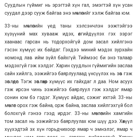
Суудлын гүймиг нь эрэгтэй хүн гал, эмэгтэй хүн усан
сyyдал дээр сууж байгаа энэ мөчлөгийг хэлж байгаа юм.
33-ны мөчлөгийн үед таны хэлсэнчлэн ээжтэйгээ
хүзүүний мах хувааж идэх, өлгийдүүлэх гэх зэрэг
хаанаас гарсан нь тодорхойгүй дом засал хийлгэнэ
гэсэн хүмүүс их байдаг. Гэхдээ миний мэдэх зурхайн
номонд лав ийм зүйл байхгүй. Тиймээс би энэ талаар
мэдэхгүй гэж хэлдэг. Харин суудлын гүймигийн заслаа
сайн хийлгэ, ээжийгээ баярлуулаад үнсүүлэх нь зөв гэж
зөвлөдөг. Тэгж зөвлөхөөр хүмүүс их гайхдаг л даа. Ном асуух
гэж ирсэн чинь ээжийгээ баярлуул гэж хэлдэг ямар
сонин юм бэ гэдэг. Хүмүүс айдас, сэжиг ихтэй. 33-ны
мөчлөг орох гэж байна, орж байна, заслаа хийлгэхгүй бол
болохгүй гэнээ гээд ирдэг. 33-ны мөчлөгийн хамгийн
том засал нь ээжийгээ баярлуулах юм шүү дээ. Хөхүүл
хүүхэдтэй эх хүн горьдчихоор ямар ч эмнэлэг, ямар ч