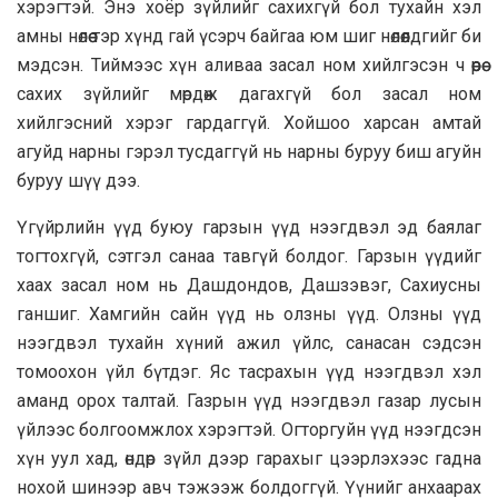
хэрэгтэй. Энэ хоёр зүйлийг сахихгүй бол тухайн хэл
амны нөлөө тэр хүнд гай үсэрч байгаа юм шиг нөлөөлдгийг би
мэдсэн. Тиймээс хүн аливаа засал ном хийлгэсэн ч өөрөө
сахих зүйлийг мөрдөж дагахгүй бол засал ном
хийлгэсний хэрэг гардаггүй. Хойшоо харсан амтай
агуйд нарны гэрэл тусдаггүй нь нарны буруу биш агуйн
буруу шүү дээ.
Үгүйрлийн үүд буюу гарзын үүд нээгдвэл эд баялаг
тогтохгүй, сэтгэл санаа тавгүй болдог. Гарзын үүдийг
хаах засал ном нь Дашдондов, Дашзэвэг, Сахиусны
ганшиг. Хамгийн сайн үүд нь олзны үүд. Олзны үүд
нээгдвэл тухайн хүний ажил үйлс, санасан сэдсэн
томоохон үйл бүтдэг. Яс тасрахын үүд нээгдвэл хэл
аманд орох талтай. Газрын үүд нээгдвэл газар лусын
үйлээс болгоомжлох хэрэгтэй. Огторгуйн үүд нээгдсэн
хүн уул хад, өндөр зүйл дээр гарахыг цээрлэхээс гадна
нохой шинээр авч тэжээж болдоггүй. Үүнийг анхаарах