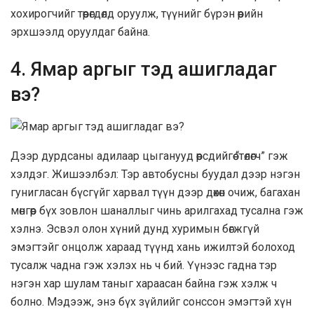
хохирогчийг төөрөгдөлд оруулж, түүнийг бүрэн өөрийн
эрхшээлд оруулдаг байна.
4. Ямар аргыг тэд ашигладаг
вэ?
Дээр дурдсаны адилаар цыганууд өөрсдийгөө “төлөгч” гэж
хэлдэг. Жишээлбэл: Тэр автобусны буудал дээр нэгэн
гунигласан бүсгүйг харвал түүн дээр дөхөн очиж, багахан
мөнгөөр бүх зовлон шаналлыг чинь арилгахад тусална гэж
хэлнэ. Эсвэл олон хүний дунд хуримын бөгжгүй
эмэгтэйг онцолж хараад түүнд хань ижилтэй болоход
тусалж чадна гэж хэлэх нь ч бий. Үүнээс гадна тэр
нэгэн хар шулам таныг хараасан байна гэж хэлж ч
болно. Мэдээж, энэ бүх зүйлийг сонссон эмэгтэй хүн