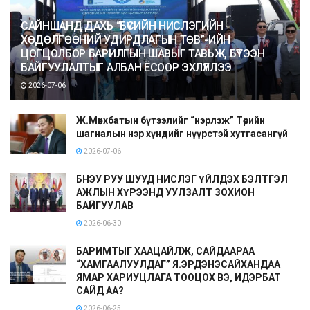
САЙНШАНД ДАХЬ “БҮСИЙН НИСЛЭГИЙН
ХӨДӨЛГӨӨНИЙ УДИРДЛАГЫН ТӨВ”-ИЙН
ЦОГЦОЛБОР БАРИЛГЫН ШАВЫГ ТАВЬЖ, БҮТЭЭН
БАЙГУУЛАЛТЫГ АЛБАН ЁСООР ЭХЛҮҮЛЛЭЭ
2026-07-06
Ж.Мөнхбатын бүтээлийг “нэрлэж” Төрийн
шагналын нэр хүндийг нүүрстэй хутгасангүй
2026-07-06
БНЭУ РУУ ШУУД НИСЛЭГ ҮЙЛДЭХ БЭЛТГЭЛ
АЖЛЫН ХҮРЭЭНД УУЛЗАЛТ ЗОХИОН
БАЙГУУЛАВ
2026-06-30
БАРИМТЫГ ХААЦАЙЛЖ, САЙДААРАА
“ХАМГААЛУУЛДАГ” Я.ЭРДЭНЭСАЙХАНДАА
ЯМАР ХАРИУЦЛАГА ТООЦОХ ВЭ, ИДЭРБАТ
САЙД АА?
2026-06-25