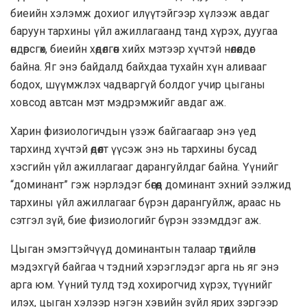
биеийн хэлэмж дохиог илүүтэйгээр хүлээж авдаг
баруун тархины үйл ажиллагаанд танд хүрэх, дуугаа
өндөрсгөх, биеийн хөдөлгөөн хийх мэтээр хүчтэй нөлөөлдөг
байна. Яг энэ байдалд байхдаа тухайн хүн аливааг
бодох, шүүмжлэх чадваргүй болдог учир цыганы
ховсод автсан мэт мэдрэмжийг авдаг аж.
Харин физиологичдын үзэж байгаагаар энэ үед
тархинд хүчтэй өдөөлт үүсэж энэ нь тархины бусад
хэсгийн үйл ажиллагааг дарангуйлдаг байна. Үүнийг
“доминант” гэж нэрлэдэг бөгөөд доминант эхний ээлжид
тархины үйл ажиллагааг бүрэн дарангуйлж, араас нь
сэтгэл зүй, бие физиологийг бүрэн эзэмддэг аж.
Цыган эмэгтэйчүүд доминантын талаар төдийлөн
мэдэхгүй байгаа ч тэдний хэрэглэдэг арга нь яг энэ
арга юм. Үүний тулд тэд хохирогчид хүрэх, түүнийг
илэх, цыган хэлээр нэгэн хэвийн зүйл ярих зэргээр