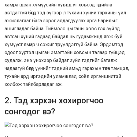
хамрагдсан хүмүүсийн хувьд уг ховсод төдийлөн
автдаггүй бөгөөд тэд зүгээр л тухайн хүний тархины үйл
ажиллагааг бага зэрэг алдагдуулах арга барилыг
ашигладаг байна. Тиймээс цыганы ховс гэх зүйлд
автсан хүний гадаад байдал нь гудамжинд явж буй
хүмүүст ямар ч сэжиг төрүүлдэггүй байна. Эрдэмтэд
одоог хүртэл цыган эмэгтэйн ховсын талаар гүйцэд
судалж, энэ үнэхээр байдаг зүйл гэдгийг баталж
чадаагүй бөгөөд үүнийг тэдний амьд гарахын төлөөх тэмцэл,
тухайн ард иргэдийн уламжлал, соёл иргэншилтэй
холбож тайлбарладаг аж.
2. Тэд хэрхэн хохирогчоо
сонгодог вэ?