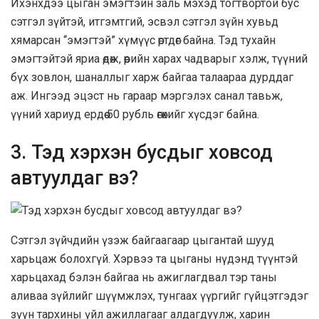
Ихэнхдээ цыган эмэгтэйн заль мэхэд тогтвортой бус
сэтгэл зүйтэй, итгэмтгий, эсвэл сэтгэл зүйн хувьд
хямарсан “эмэгтэй” хүмүүс өртдөг байна. Тэд тухайн
эмэгтэйтэй яриа өдөж, өөрийн харах чадварыг хэлж, түүний
бүх зовлон, шаналлыг харж байгаа талаараа дурддаг
аж. Ингээд эцэст нь гараар мэргэлэх санал тавьж,
үүний хариуд ердөө 50 рубль өгөхийг хүсдэг байна.
3. Тэд хэрхэн бусдыг ховсод
автуулдаг вэ?
Сэтгэл зүйчдийн үзэж байгаагаар цыгантай шууд
харьцаж болохгүй. Хэрвээ та цыганы нүдэнд түүнтэй
харьцахад бэлэн байгаа нь ажиглагдвал тэр таны
аливаа зүйлийг шүүмжлэх, тунгаах үүргийг гүйцэтгэдэг
зүүн тархины үйл ажиллагааг алдагдуулж, харин