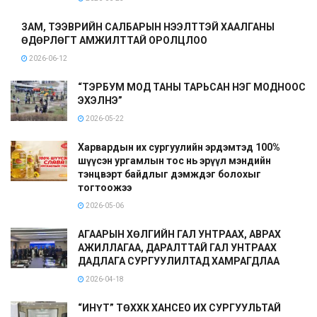
ЗАМ, ТЭЭВРИЙН САЛБАРЫН НЭЭЛТТЭЙ ХААЛГАНЫ
ӨДӨРЛӨГТ АМЖИЛТТАЙ ОРОЛЦЛОО
2026-06-12
“ТЭРБУМ МОД ТАНЫ ТАРЬСАН НЭГ МОДНООС
ЭХЭЛНЭ”
2026-05-22
Харвардын их сургуулийн эрдэмтэд 100%
шүүсэн ургамлын тос нь эрүүл мэндийн
тэнцвэрт байдлыг дэмждэг болохыг
тогтоожээ
2026-05-06
АГААРЫН ХӨЛГИЙН ГАЛ УНТРААХ, АВРАХ
АЖИЛЛАГАА, ДАРАЛТТАЙ ГАЛ УНТРААХ
ДАДЛАГА СУРГУУЛИЛТАД ХАМРАГДЛАА
2026-04-18
“ИНҮТ” ТӨХХК ХАНСЕО ИХ СУРГУУЛЬТАЙ