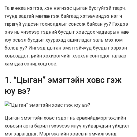
Та өмнө хаа нэгтээ, хэн нэгнээс цыган бүсгүйтэй таарч,
түүнд задгай мөнгө өгөх гэж байгаад хэтэвчиндээ нэг ч
төгрөггүй үлдсэн тохиолдлыг сонсож байсан уу? Гэхдээ
энэ нь үнэхээр тэдний бусдыг ховсдох чадварын нөлөө
юу эсвэл бусдыг хуурахад ашигладаг заль мэх юм
болов уу? Ингээд цыган эмэгтэйчүүд бусдыг хэрхэн
ховсоддог, өөрийн хохирогчийг хэрхэн сонгодог талаар
хамтдаа сонирхоцгооё.
1. “Цыган” эмэгтэйн ховс гэж
юу вэ?
Цыган эмэгтэйн ховс гэдэг нь ерөнхийдөө мэргэжлийн
ховсын арга барил гэхээсээ илүү луйварчдын үйлдэл
мэт харагддаг. Мэргэжлийн ховсын эмчилгээнд