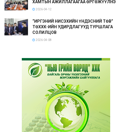
ХАМТЫН АЖИЛЛАГААГАА ӨРГӨЖҮҮЛНЭ
2026-04-12
“ИРГЭНИЙ НИСЭХИЙН ҮНДЭСНИЙ ТӨВ”
ТӨХХК-ИЙН УДИРДЛАГУУД ТУРШЛАГА
СОЛИЛЦОВ
2026-04-08