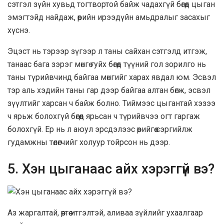
сэтгэл зүйн хувьд тогтвортой байж чадахгүй бөгөөд цыган
эмэгтэйд найдаж, өөрийн ирээдүйн амьдралыг засахыг
хүснэ.
Эцэст нь тэрээр зүгээр л таны сайхан сэтгэлд итгэж,
танаас бага зэрэг мөнгө гуйх бөгөөд түүний гол зорилго нь
таны түрийвчинд байгаа мөнгийг харах явдал юм. Эсвэл
тэр аль хэдийн таны гар дээр байгаа алтан бөгж, эсвэл
зүүлтийг харсан ч байж болно. Тиймээс цыгантай хэзээ
ч ярьж болохгүй бөгөөд ярьсан ч түрийвчээ огт гаргаж
болохгүй. Ер нь л аюул эрсдэлээс өөрийгөө сэргийлж
гудамжны төлөгчийг холуур тойрсон нь дээр.
5. Хэн цыганаас айх хэрэггүй вэ?
Аз жаргалтай, өөртөө итгэлтэй, аливаа зүйлийг ухаалгаар