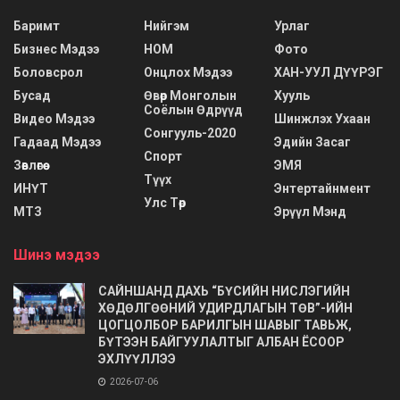
Баримт
Нийгэм
Урлаг
Бизнес Мэдээ
НОМ
Фото
Боловсрол
Онцлох Мэдээ
ХАН-УУЛ ДҮҮРЭГ
Бусад
Өвөр Монголын
Хууль
Соёлын Өдрүүд
Видео Мэдээ
Шинжлэх Ухаан
Сонгууль-2020
Гадаад Мэдээ
Эдийн Засаг
Спорт
Зөвлөгөө
ЭМЯ
Түүх
ИНҮТ
Энтертайнмент
Улс Төр
МТЗ
Эрүүл Мэнд
Шинэ мэдээ
САЙНШАНД ДАХЬ “БҮСИЙН НИСЛЭГИЙН
ХӨДӨЛГӨӨНИЙ УДИРДЛАГЫН ТӨВ”-ИЙН
ЦОГЦОЛБОР БАРИЛГЫН ШАВЫГ ТАВЬЖ,
БҮТЭЭН БАЙГУУЛАЛТЫГ АЛБАН ЁСООР
ЭХЛҮҮЛЛЭЭ
2026-07-06