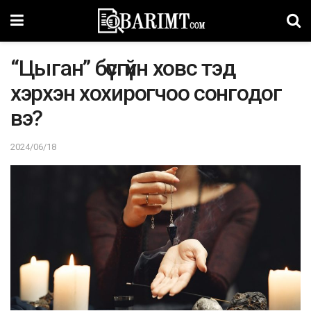
“Цыган” бүсгүйн ховс тэд
хэрхэн хохирогчоо сонгодог
вэ?
2024/06/18