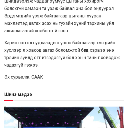
шийдвэрлэж чаддаг хүмүүс цыганы хохирогч
болохгүй хэмээн та үзэж байвал энэ бол эндүүрэл.
Эрдэмтдийн үзэж байгаагаар цыганы хууран
мэхлэлтэд автах эсэх нь тухайн хүний тархины үйл
ажиллагаатай холбоотой гэнэ.
Харин сэтгэл судлаачдын үзэж байгаагаар хүн өөрийн
хүслээр л ховсод автах боломжтой бөгөөд хэрвээ энэ
төрлийн зүйлд огт итгэдэггүй бол хэн ч таныг ховсдож
чадахгүй гэжээ.
Эх сурвалж: CAAK
Шинэ мэдээ