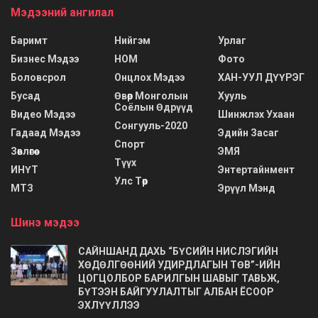
Мэдээний ангилал
Баримт
Нийгэм
Урлаг
Бизнес Мэдээ
НОМ
Фото
Боловсрол
Онцлох Мэдээ
ХАН-УУЛ ДҮҮРЭГ
Бусад
Өвөр Монголын
Хууль
Соёлын Өдрүүд
Видео Мэдээ
Шинжлэх Ухаан
Сонгууль-2020
Гадаад Мэдээ
Эдийн Засаг
Спорт
Зөвлөгөө
ЭМЯ
Түүх
ИНҮТ
Энтертайнмент
Улс Төр
МТЗ
Эрүүл Мэнд
Шинэ мэдээ
САЙНШАНД ДАХЬ “БҮСИЙН НИСЛЭГИЙН
ХӨДӨЛГӨӨНИЙ УДИРДЛАГЫН ТӨВ”-ИЙН
ЦОГЦОЛБОР БАРИЛГЫН ШАВЫГ ТАВЬЖ,
БҮТЭЭН БАЙГУУЛАЛТЫГ АЛБАН ЁСООР
ЭХЛҮҮЛЛЭЭ