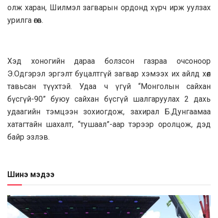
олж харан, Шилмэл загварын ордонд хүрч ирж уулзах
урилга өгөв.
Хэд хоногийн дараа болзсон газраа очсоноор
Э.Одгэрэл эргэлт буцалтгүй загвар хэмээх их айлд хөл
тавьсан түүхтэй. Удаа ч үгүй “Монголын сайхан
бүсгүй-90” буюу сайхан бүсгүй шалгаруулах 2 дахь
удаагийн тэмцээн зохиогдож, захирал Б.Дунгаамаа
хатагтайн шахалт, “тушаал”-аар тэрээр оролцож, дэд
байр эзлэв.
Шинэ мэдээ