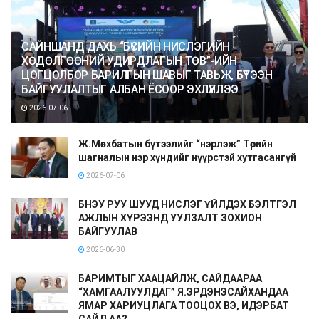
САЙНШАНД ДАХЬ “БҮСИЙН НИСЛЭГИЙН
ХӨДӨЛГӨӨНИЙ УДИРДЛАГЫН ТӨВ”-ИЙН
ЦОГЦОЛБОР БАРИЛГЫН ШАВЫГ ТАВЬЖ, БҮТЭЭН
БАЙГУУЛАЛТЫГ АЛБАН ЁСООР ЭХЛҮҮЛЛЭЭ
2026-07-06
Ж.Мөнхбатын бүтээлийг “нэрлэж” Төрийн
шагналын нэр хүндийг нүүрстэй хутгасангүй
2026-07-06
БНЭУ РУУ ШУУД НИСЛЭГ ҮЙЛДЭХ БЭЛТГЭЛ
АЖЛЫН ХҮРЭЭНД УУЛЗАЛТ ЗОХИОН
БАЙГУУЛАВ
2026-06-30
БАРИМТЫГ ХААЦАЙЛЖ, САЙДААРАА
“ХАМГААЛУУЛДАГ” Я.ЭРДЭНЭСАЙХАНДАА
ЯМАР ХАРИУЦЛАГА ТООЦОХ ВЭ, ИДЭРБАТ
САЙД АА?