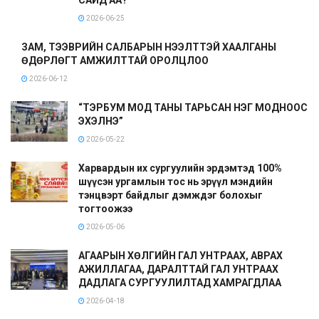
2026-06-25
ЗАМ, ТЭЭВРИЙН САЛБАРЫН НЭЭЛТТЭЙ ХААЛГАНЫ
ӨДӨРЛӨГТ АМЖИЛТТАЙ ОРОЛЦЛОО
2026-06-12
“ТЭРБУМ МОД ТАНЫ ТАРЬСАН НЭГ МОДНООС
ЭХЭЛНЭ”
2026-05-22
Харвардын их сургуулийн эрдэмтэд 100%
шүүсэн ургамлын тос нь эрүүл мэндийн
тэнцвэрт байдлыг дэмждэг болохыг
тогтоожээ
2026-05-06
АГААРЫН ХӨЛГИЙН ГАЛ УНТРААХ, АВРАХ
АЖИЛЛАГАА, ДАРАЛТТАЙ ГАЛ УНТРААХ
ДАДЛАГА СУРГУУЛИЛТАД ХАМРАГДЛАА
2026-04-18