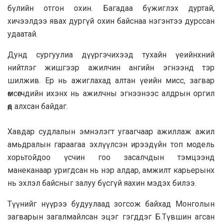
бүлийн отгон охин. Багадаа бүжиглэх дуртай,
хичээлдээ явах дургүй охин байснаа нэгэнтээ дурссан
удаатай.
Дунд сургуулиа дүүргэчихээд тухайн үеийнхний
нийтлэг жишгээр ажилчин ангийн эгнээнд тэр
шилжив. Ер нь ажиглахад алтан үеийн мисс, загвар
өмсөгчдийн ихэнх нь ажилчны эгнээнээс алдрын оргил
өөд алхсан байдаг.
Хавдар судлалын эмнэлэгт угаагчаар ажиллаж ажил
амьдралын гараагаа эхлүүлсэн ирээдүйн топ модель
хорьтойдоо үсчин гоо засалчдын тэмцээнд
манеканаар уригдсан нь нэр алдар, амжилт карьерынх
нь эхлэл байсныг залуу бүсгүй яахин мэдэх билээ.
Түүнийг нүүрээ будуулаад зогсож байхад Монголын
загварын загалмайлсан эцэг гэгддэг Б.Түвшин агсан