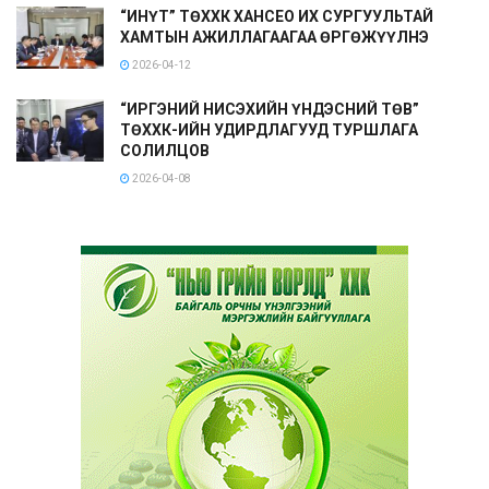
“ИНҮТ” ТӨХХК ХАНСЕО ИХ СУРГУУЛЬТАЙ
ХАМТЫН АЖИЛЛАГААГАА ӨРГӨЖҮҮЛНЭ
2026-04-12
“ИРГЭНИЙ НИСЭХИЙН ҮНДЭСНИЙ ТӨВ”
ТӨХХК-ИЙН УДИРДЛАГУУД ТУРШЛАГА
СОЛИЛЦОВ
2026-04-08