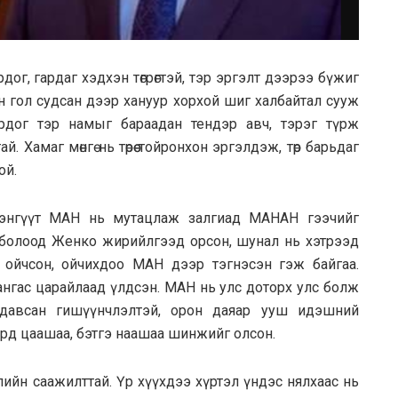
ог, гардаг хэдхэн төгрөгтэй, тэр эргэлт дээрээ бүжиг
н гол судсан дээр хануур хорхой шиг халбайтал сууж
ордог тэр намыг бараадан тендэр авч, тэрэг түрж
 Хамаг мөнгө нь төрөө тойронхон эргэлдэж, төр барьдаг
ой.
рэнгүүт МАН нь мутацлаж залгиад МАНАН гээчийг
 болоод Женко жирийлгээд орсон, шунал нь хэтрээд
 ойчсон, ойчихдоо МАН дээр тэгнэсэн гэж байгаа.
 мангас царайлаад үлдсэн. МАН нь улс доторх улс болж
 давсан гишүүнчлэлтэй, орон даяар ууш идэшний
ирд цаашаа, бэтгэ наашаа шинжийг олсон.
лийн саажилттай. Үр хүүхдээ хүртэл үндэс нялхаас нь