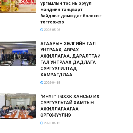
ургамлын тос нь эрүүл
мэндийн тэнцвэрт
байдлыг дэмждэг болохыг
тогтоожээ
2026-05-06
АГААРЫН ХӨЛГИЙН ГАЛ
УНТРААХ, АВРАХ
АЖИЛЛАГАА, ДАРАЛТТАЙ
ГАЛ УНТРААХ ДАДЛАГА
СУРГУУЛИЛТАД
ХАМРАГДЛАА
2026-04-18
“ИНҮТ” ТӨХХК ХАНСЕО ИХ
СУРГУУЛЬТАЙ ХАМТЫН
АЖИЛЛАГААГАА
ӨРГӨЖҮҮЛНЭ
2026-04-12