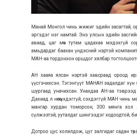
Манай Монгол чинь жижиг эдийн засагтай, орд
эргэдэг нэг намтай. Энэ улсын эдийн засгий
аваад, цаг мөч тутам цадахаа мэдэхгүй с
амьдардаг баахан үндэсний нэртэй компанитай.
МАН-аа тордонхон оршдог хялбар тогтолцоот
АН хааяа ялсан нэртэй хавсраад ороод и
үүсгэчихсэн. Тэгэнгүүт МАНАН задалдаг хүн
шургаад уначихсан. Унахдаа АН-аа тэврээд
Дахиад л нөгөө үхдэггүй, сэхдэггүй МАН чинь
мангар хурдан томорсон, 300 мянга хол
сүлжээтэй, ууталдаг шингээдэг ходоодтой, б
Дотроо цус холилдож, цуг залгидаг садан төр