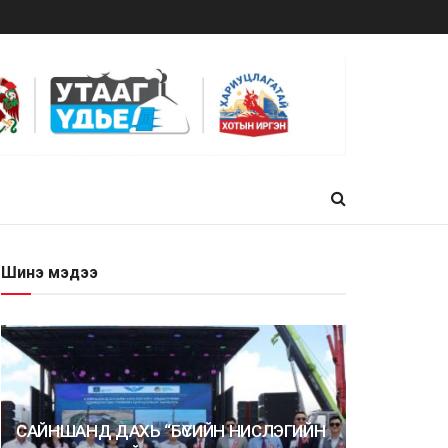
Шинэ мэдээ
САЙНШАНД ДАХЬ “БҮСИЙН НИСЛЭГИЙН