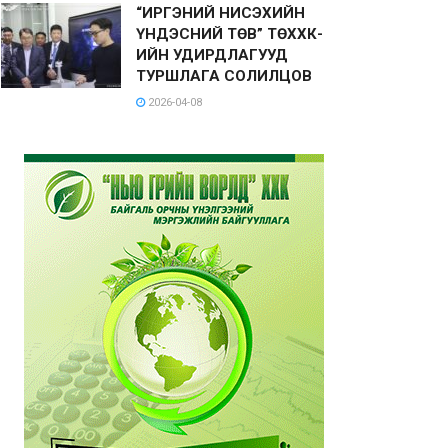
“ИРГЭНИЙ НИСЭХИЙН
ҮНДЭСНИЙ ТӨВ” ТӨХХК-
ИЙН УДИРДЛАГУУД
ТУРШЛАГА СОЛИЛЦОВ
2026-04-08