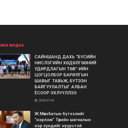
инэ мэдээ
САЙНШАНД ДАХЬ “БҮСИЙН
НИСЛЭГИЙН ХӨДӨЛГӨӨНИЙ
УДИРДЛАГЫН ТӨВ”-ИЙН
ЦОГЦОЛБОР БАРИЛГЫН
ШАВЫГ ТАВЬЖ, БҮТЭЭН
БАЙГУУЛАЛТЫГ АЛБАН
ЁСООР ЭХЛҮҮЛЛЭЭ
2026-07-06
Ж.Мөнхбатын бүтээлийг
“нэрлэж” Төрийн шагналын
нэр хүндийг нүүрстэй