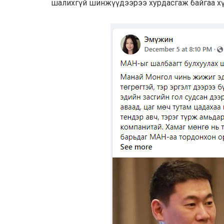
шалихгүй шинжүүдээрээ хурдасгаж байгаа х