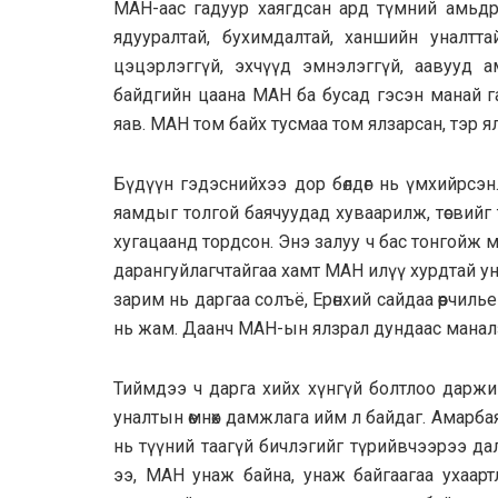
МАН-аас гадуур хаягдсан ард түмний амьдра
ядууралтай, бухимдалтай, ханшийн уналтта
цэцэрлэггүй, эхчүүд эмнэлэггүй, аавууд ам
байдгийн цаана МАН ба бусад гэсэн манай г
яав. МАН том байх тусмаа том ялзарсан, тэр я
Бүдүүн гэдэснийхээ дор бөлдөг нь үмхийрсэ
яамдыг толгой баячуудад хуваарилж, төсвийг т
хугацаанд тордсон. Энэ залуу ч бас тонгойж 
дарангуйлагчтайгаа хамт МАН илүү хурдтай у
зарим нь даргаа солъё, Ерөнхий сайдаа өөрчил
нь жам. Даанч МАН-ын ялзрал дундаас маналз
Тиймдээ ч дарга хийх хүнгүй болтлоо даржи
уналтын өмнөх дамжлага ийм л байдаг. Амарб
нь түүний таагүй бичлэгийг түрийвчээрээ да
ээ, МАН унаж байна, унаж байгаагаа ухаартл