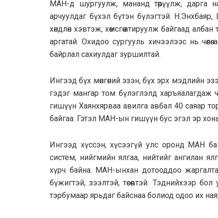
МАН-д шургуулж, мананд төөрүүлж, дарга н
арчуулдаг бүхэл бүтэн бүлэгтэй. Н.Энхбаяр
хөндлөн хэвтэж, хөмсгөө атируулж байгаад алба
аргатай. Охидоо сургууль хичээлээс нь чөлө
байрлал сахиулдаг зуршилтай.
Ингээд бүх мөнгөний эзэн, бүх эрх мэдлийн э
гэдэг мангар том бүлэглэлд харъяалагдаж 
гишүүн Хаянхярваа авилга авбал 40 саяар то
байгаа. Гэтэл МАН-ын гишүүн бус эгэл эр хон
Ингээд хүссэн, хүсээгүй улс оронд МАН ба
систем, нийгмийн ялгаа, нийтийг ангилан ялг
хүрч байна. МАН-ынхан дотооддоо жаргалтай,
бүжигтэй, зээлтэй, төсөвтэй. Тэднийхээр бо
тэрбумаар ярьдаг байснаа болиод одоо их на