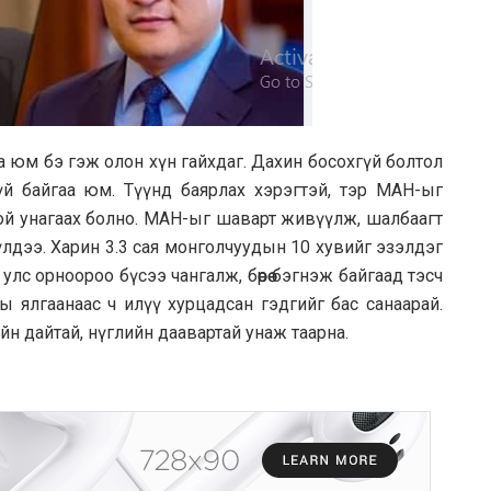
а юм бэ гэж олон хүн гайхдаг. Дахин босохгүй болтол
үй байгаа юм. Түүнд баярлах хэрэгтэй, тэр МАН-ыг
нтой унагаах болно. МАН-ыг шаварт живүүлж, шалбаагт
лдээ. Харин 3.3 сая монголчуудын 10 хувийг эзэлдэг
с орноороо бүсээ чангалж, бөөрөө бэгнэж байгаад тэсч
ялгаанаас ч илүү хурцадсан гэдгийг бас санаарай.
н дайтай, нүглийн даавартай унаж таарна.