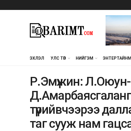
ЭХЛЭЛ
УЛС ТӨР
НИЙГЭМ
ЭНТЕРТАЙН
Р.Эмүжин: Л.Оюун
Д.Амарбаясгаланги
түрийвчээрээ далл
таг сууж нам гацс