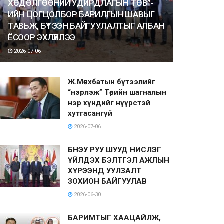
ХӨДӨЛГӨӨНИЙ УДИРДЛАГЫН ТӨВ”-
ИЙН ЦОГЦОЛБОР БАРИЛГЫН ШАВЫГ
ТАВЬЖ, БҮТЭЭН БАЙГУУЛАЛТЫГ АЛБАН
ЁСООР ЭХЛҮҮЛЛЭЭ
2026-07-06
Ж.Мөнхбатын бүтээлийг
“нэрлэж” Төрийн шагналын
нэр хүндийг нүүрстэй
хутгасангүй
2026-07-06
БНЭУ РУУ ШУУД НИСЛЭГ
ҮЙЛДЭХ БЭЛТГЭЛ АЖЛЫН
ХҮРЭЭНД УУЛЗАЛТ
ЗОХИОН БАЙГУУЛАВ
2026-06-30
БАРИМТЫГ ХААЦАЙЛЖ,