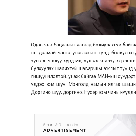
Одоо энэ бацааныг яагаад болиулахгүй байга
нь даамай чанга унагаахын тулд болиулахг
үүнээс ч илүү хурдтай, үүнээс ч илүү хорло
булхуулах шалихгүй шаварчны ажлыг түүнд ү
гишүүнчлэлтэй, унаж байгаа МАН-ын сүүдэрт ул
үлдэх юм шүү. Монголд намын ялгаа шашны 
Доргино шүү, доргино. Нүсэр юм чинь нүүдлий