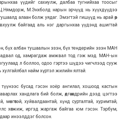
арынхаа үүдийг сахиулж, далбаа тугнийхаа тоосыг
, Ц.Нямдорж, М.Энхболд нарын эрчүүд нь хүүхдүүдээ
н тушаалд алаан болж уядаг. Эмэгтэй гишүүд нь арай өөр
ө авхуулж байгаад аль нэг даргынхаа үүдэнд ашигтай
зэн, бүх албан тушаалын эзэн, бүх тендерийн эзэн МАН
чадвал од, хамрагдаж амжвал тод гэж мэд. МАН-ын
ргуулаад л боллоо, одоо гэртээ шүдээ чигчлээд сууж
ь хулгайлбал найм хүртэл жилийн ялтай.
 түүнээс бусад гэсэн хоёр ангилал, хошоод кастын
аварлах хандлага бий болж, өдгөө өндрийн дээд цэгтээ
 мөнгөтэй, хуйвалдаантай, хүнд сурталтай, хуримтай,
л улс хөгжиж, иргэд жаргаж байгаа юм гэсэн. Тэрбум,
ядаар инээлддэг болсон.