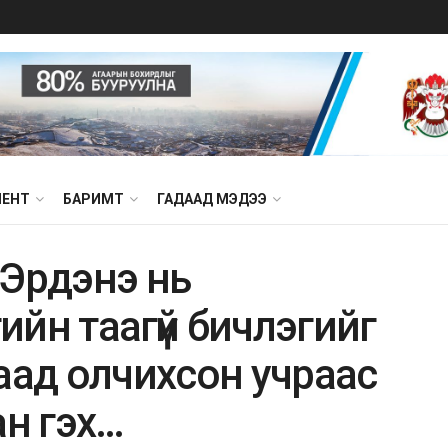
МЕНТ
БАРИМТ
ГАДААД МЭДЭЭ
-Эрдэнэ нь
йн таагүй бичлэгийг
аад олчихсон учраас
ан гэх…