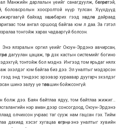
л Манжийн дарлалын үеийг санагдуулж, бөглөрөлтэй,
й, боловсролын хоосролтой нүүр тулсан. Хүүхдүүд
жиргаагүй байхад хөшөө барих гээд хөндлөн дайраад
аригаас том ангал оршоод байгаа юм л даа. За гэтэл
лзралаа тонгойж харах чадваргүй болсон.
н. Энэ ялзралын оргил үеийг Оюун-Эрдэнэ авчирсан,
өрөл дагуулан цацаж, төр дэх кастын системийг богино
мэдэхгүй, тонтойж бол мэднэ. Ингээд том ярьдаг нялх
наж эхэлдэг юм байгаа биз дээ. Эл уналтыг мэдэрсэн
ье гээд энд тэндээс эрээвэр хураавар дуугарч эхэлдэг
сан шинэ залуу үе төлөвшин бойжсонгүй.
н болж дээ. Баян байтлаа ядуу, том байтлаа жижиг…
аясгалангийн нэр аман дээр сонсогдоод, Оюун-Эрдэнэ
ллаад олчихсон учраас таг сууж нам гацсан гэх. Тийм
аа дахиад хэсэг хугацаа өнгөрнө, энэ уналтыг хувийн