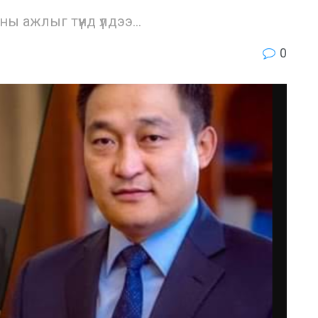
 ажлыг түүнд үлдээ...
0