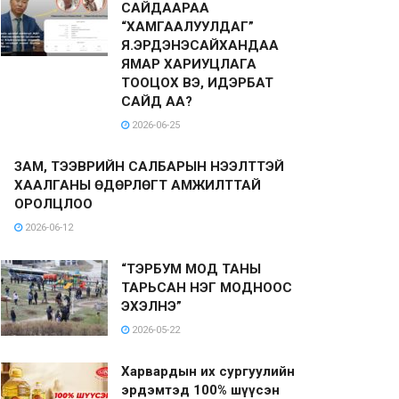
САЙДААРАА
“ХАМГААЛУУЛДАГ”
Я.ЭРДЭНЭСАЙХАНДАА
ЯМАР ХАРИУЦЛАГА
ТООЦОХ ВЭ, ИДЭРБАТ
САЙД АА?
2026-06-25
ЗАМ, ТЭЭВРИЙН САЛБАРЫН НЭЭЛТТЭЙ
ХААЛГАНЫ ӨДӨРЛӨГТ АМЖИЛТТАЙ
ОРОЛЦЛОО
2026-06-12
“ТЭРБУМ МОД ТАНЫ
ТАРЬСАН НЭГ МОДНООС
ЭХЭЛНЭ”
2026-05-22
Харвардын их сургуулийн
эрдэмтэд 100% шүүсэн