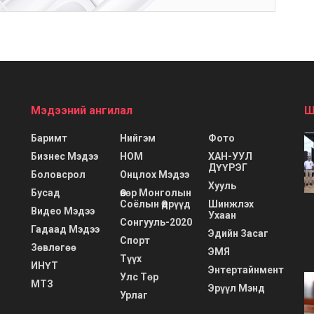
Мэдээний ангилал
Ш
Баримт
Нийгэм
Фото
Бизнес Мэдээ
НОМ
ХАН-УУЛ
ДҮҮРЭГ
Боловсрол
Онцлох Мэдээ
Хууль
Бусад
Өвөр Монголын
Соёлын Өдрүүд
Шинжлэх
Видео Мэдээ
Ухаан
Сонгууль-2020
Гадаад Мэдээ
Эдийн Засаг
Спорт
Зөвлөгөө
ЭМЯ
Түүх
ИНҮТ
Энтертайнмент
Улс Төр
МТЗ
Эрүүл Мэнд
Урлаг