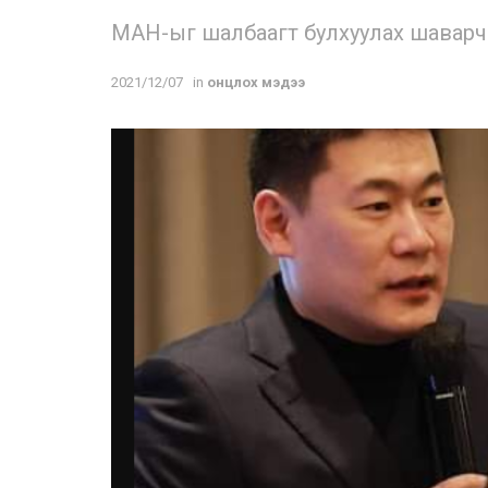
МАН-ыг шалбаагт булхуулах шаварчны
2021/12/07
in
онцлох мэдээ