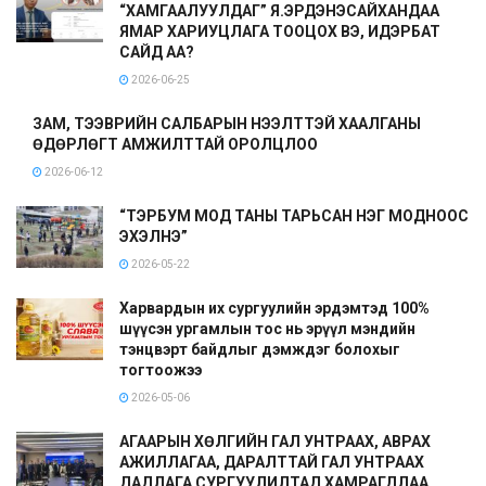
“ХАМГААЛУУЛДАГ” Я.ЭРДЭНЭСАЙХАНДАА
ЯМАР ХАРИУЦЛАГА ТООЦОХ ВЭ, ИДЭРБАТ
САЙД АА?
2026-06-25
ЗАМ, ТЭЭВРИЙН САЛБАРЫН НЭЭЛТТЭЙ ХААЛГАНЫ
ӨДӨРЛӨГТ АМЖИЛТТАЙ ОРОЛЦЛОО
2026-06-12
“ТЭРБУМ МОД ТАНЫ ТАРЬСАН НЭГ МОДНООС
ЭХЭЛНЭ”
2026-05-22
Харвардын их сургуулийн эрдэмтэд 100%
шүүсэн ургамлын тос нь эрүүл мэндийн
тэнцвэрт байдлыг дэмждэг болохыг
тогтоожээ
2026-05-06
АГААРЫН ХӨЛГИЙН ГАЛ УНТРААХ, АВРАХ
АЖИЛЛАГАА, ДАРАЛТТАЙ ГАЛ УНТРААХ
ДАДЛАГА СУРГУУЛИЛТАД ХАМРАГДЛАА