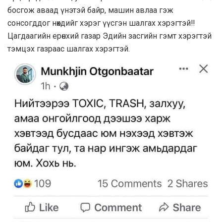
босгож аваад үнэтэй байр, машин авлаа гэж
сонсогддог нөхдийг хэрэг үүсгэн шалгах хэрэгтэй‼
Цагдаагийн ерөнхий газар Эдийн засгийн гэмт хэрэгтэй
тэмцэх газраас шалгах хэрэгтэй.