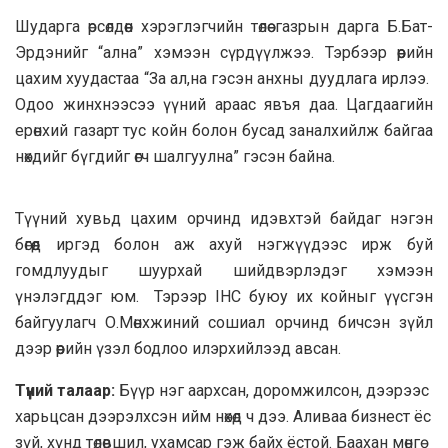
Шударга өрсөлдөөн хэрэглэгчийн төлөө газрын дарга Б.Бат-
Эрдэнийг “ална” хэмээн сүрдүүлжээ. Тэрбээр өөрийн
цахим хуудастаа “За ал,на гэсэн анхны дуудлага ирлээ.
Одоо жинхнээсээ үүний араас явъя даа. Цагдаагийн
ерөнхий газарт тус койн болон бусад заналхийлж байгаа
нөхдийг бүгдийг өгч шалгуулна” гэсэн байна.
Түүний хувьд цахим орчинд идэвхтэй байдаг нэгэн
бөгөөд иргэд болон аж ахуй нэгжүүдээс ирж буй
гомдлуудыг шуурхай шийдвэрлэдэг хэмээн
үнэлэгддэг юм. Тэрээр IHC буюу их койныг үүсгэн
байгуулагч О.Мөнхжиний сошиал орчинд бичсэн зүйл
дээр өөрийн үзэл бодлоо илэрхийлээд авсан.
Түүний талаар:
Бүүр нэг аархсан, доромжилсон, дээрээс
харьцсан дээрэлхсэн ийм нөхөд ч дээ. Аливаа бизнест ёс
зүй, хүнд төлөвшил, ухамсар гэж байх ёстой. Баахан мөнгө