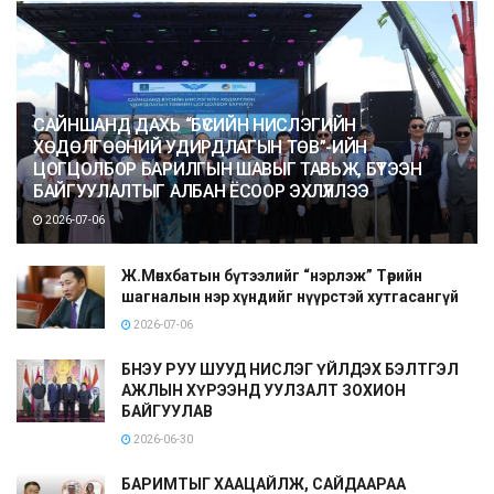
САЙНШАНД ДАХЬ “БҮСИЙН НИСЛЭГИЙН
ХӨДӨЛГӨӨНИЙ УДИРДЛАГЫН ТӨВ”-ИЙН
ЦОГЦОЛБОР БАРИЛГЫН ШАВЫГ ТАВЬЖ, БҮТЭЭН
БАЙГУУЛАЛТЫГ АЛБАН ЁСООР ЭХЛҮҮЛЛЭЭ
2026-07-06
Ж.Мөнхбатын бүтээлийг “нэрлэж” Төрийн
шагналын нэр хүндийг нүүрстэй хутгасангүй
2026-07-06
БНЭУ РУУ ШУУД НИСЛЭГ ҮЙЛДЭХ БЭЛТГЭЛ
АЖЛЫН ХҮРЭЭНД УУЛЗАЛТ ЗОХИОН
БАЙГУУЛАВ
2026-06-30
БАРИМТЫГ ХААЦАЙЛЖ, САЙДААРАА