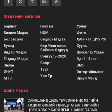
Мэдээний ангилал
Баримт
Нийгэм
Урлаг
Бизнес Мэдээ
НОМ
Фото
Боловсрол
Онцлох Мэдээ
ХАН-УУЛ ДҮҮРЭГ
Бусад
Өвөр Монголын
Хууль
Соёлын Өдрүүд
Видео Мэдээ
Шинжлэх Ухаан
Сонгууль-2020
Гадаад Мэдээ
Эдийн Засаг
Спорт
Зөвлөгөө
ЭМЯ
Түүх
ИНҮТ
Энтертайнмент
Улс Төр
МТЗ
Эрүүл Мэнд
Шинэ мэдээ
САЙНШАНД ДАХЬ “БҮСИЙН НИСЛЭГИЙН
ХӨДӨЛГӨӨНИЙ УДИРДЛАГЫН ТӨВ”-ИЙН
ЦОГЦОЛБОР БАРИЛГЫН ШАВЫГ ТАВЬЖ,