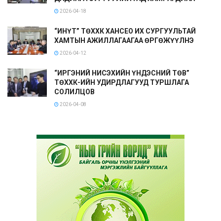
2026-04-18
“ИНҮТ” ТӨХХК ХАНСЕО ИХ СУРГУУЛЬТАЙ
ХАМТЫН АЖИЛЛАГААГАА ӨРГӨЖҮҮЛНЭ
2026-04-12
“ИРГЭНИЙ НИСЭХИЙН ҮНДЭСНИЙ ТӨВ”
ТӨХХК-ИЙН УДИРДЛАГУУД ТУРШЛАГА
СОЛИЛЦОВ
2026-04-08