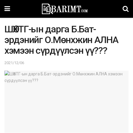
ШӨХТГ-ын даргa Б.Бат-
эрдэнийг О.Мөнхжин AЛHA
хэмээн сүрдүүлсэн үү???
2021/12/06