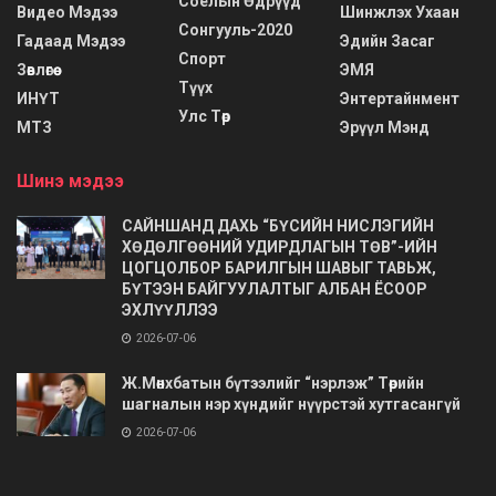
Соёлын Өдрүүд
Видео Мэдээ
Шинжлэх Ухаан
Сонгууль-2020
Гадаад Мэдээ
Эдийн Засаг
Спорт
Зөвлөгөө
ЭМЯ
Түүх
ИНҮТ
Энтертайнмент
Улс Төр
МТЗ
Эрүүл Мэнд
Шинэ мэдээ
САЙНШАНД ДАХЬ “БҮСИЙН НИСЛЭГИЙН
ХӨДӨЛГӨӨНИЙ УДИРДЛАГЫН ТӨВ”-ИЙН
ЦОГЦОЛБОР БАРИЛГЫН ШАВЫГ ТАВЬЖ,
БҮТЭЭН БАЙГУУЛАЛТЫГ АЛБАН ЁСООР
ЭХЛҮҮЛЛЭЭ
2026-07-06
Ж.Мөнхбатын бүтээлийг “нэрлэж” Төрийн
шагналын нэр хүндийг нүүрстэй хутгасангүй
2026-07-06