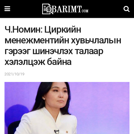
Ч.Номин: Циркийн
менежментийн хувьчлалын
гэрээг шинэчлэх талаар
хэлэлцэж байна
2021/10/19