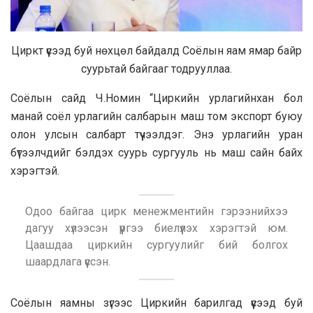
Циркт үүсээд буй нөхцөл байдалд Соёлын яам ямар байр
суурьтай байгааг тодрууллаа.
Соёлын сайд Ч.Номин “Циркийн урлагийнхан бол
манай соёл урлагийн салбарын маш том экспорт буюу
олон улсын салбарт түүчээлдэг. Энэ урлагийн уран
бүтээлчдийг бэлдэх суурь сургууль нь маш сайн байх
хэрэгтэй.
Одоо байгаа цирк менежментийн гэрээнийхээ
дагуу хүлээсэн үүргээ биелүүлэх хэрэгтэй юм.
Цаашдаа циркийн сургуулийг бий болгох
шаардлага үүссэн.
Соёлын яамны зүгээс Циркийн барилгад үүсээд буй