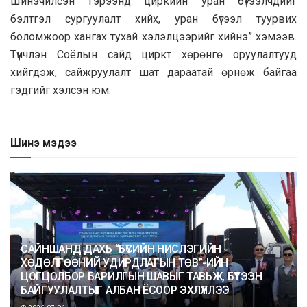
Шинэчилсэн гэрээнд циркийн уран бүтээлчдийг
бэлтгэл сургуулалт хийх, уран бүтээл туурвих
боломжоор хангах тухай хэлэлцээрийг хийнэ” хэмээв.
Түүнчлэн Соёлын сайд циркт хөрөнгө оруулалтууд
хийгдэж, сайжруулалт шат дараатай өрнөж байгаа
гэдгийг хэлсэн юм.
Шинэ мэдээ
САЙНШАНД ДАХЬ “БҮСИЙН НИСЛЭГИЙН
ХӨДӨЛГӨӨНИЙ УДИРДЛАГЫН ТӨВ”-ИЙН
ЦОГЦОЛБОР БАРИЛГЫН ШАВЫГ ТАВЬЖ, БҮТЭЭН
БАЙГУУЛАЛТЫГ АЛБАН ЁСООР ЭХЛҮҮЛЛЭЭ