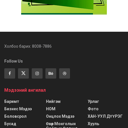
Холбоо барих: 8008-7886
Follow Us
Мэдээний ангилал
Баримт
Нийгэм
Урлаг
Бизнес Мэдээ
НОМ
Фото
Боловсрол
Онцлох Мэдээ
ХАН-УУЛ ДҮҮРЭГ
Бусад
Өвөр Монголын
Хууль