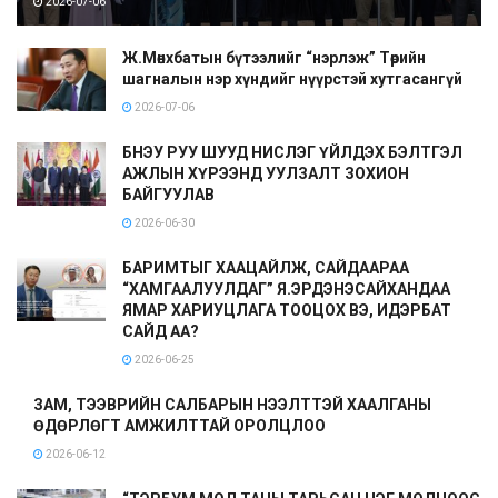
2026-07-06
Ж.Мөнхбатын бүтээлийг “нэрлэж” Төрийн
шагналын нэр хүндийг нүүрстэй хутгасангүй
2026-07-06
БНЭУ РУУ ШУУД НИСЛЭГ ҮЙЛДЭХ БЭЛТГЭЛ
АЖЛЫН ХҮРЭЭНД УУЛЗАЛТ ЗОХИОН
БАЙГУУЛАВ
2026-06-30
БАРИМТЫГ ХААЦАЙЛЖ, САЙДААРАА
“ХАМГААЛУУЛДАГ” Я.ЭРДЭНЭСАЙХАНДАА
ЯМАР ХАРИУЦЛАГА ТООЦОХ ВЭ, ИДЭРБАТ
САЙД АА?
2026-06-25
ЗАМ, ТЭЭВРИЙН САЛБАРЫН НЭЭЛТТЭЙ ХААЛГАНЫ
ӨДӨРЛӨГТ АМЖИЛТТАЙ ОРОЛЦЛОО
2026-06-12