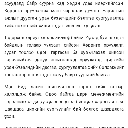
асуудалд байр сууриа хэд хэдэн удаа илэрхийлсэн.
Хөрөнгө оруулалтаа маш яаралтай дуусга. Барилгын
ажлыг дуусган, уран бүтээлчдийг бэлтгэл сургуулалтаа
хийх нөхцөлийг ханга гэдэг саналыг хүргүүлсэн.
Тодорхой хариуг хүлээж аваагүй байна. Үүсээд буй нөхцөл
байдлын талаар уулзалт хийсэн. Хөрөнгө оруулалт,
зураг төслөө бүрэн гаргасан ба хувьчлахад хийсэн
гэрээнийхээ дагуу ашиглалтад оруулахад циркийн
уран бүтээлчдийн дасгал, сургуулалтаа хийх боломжийг
хангах хэрэгтэй гэдэг хатуу байр суурьтай байгаа.
Мөн бид дахин шинэчилсэн гэрээ хийх талаар
хэлэлцэж байна. Одоо байгаа цирк менежментийн
гэрээнийхээ дагуу хүлээсэн үүргээ биелүүлэх хэрэгтэй юм.
Цаашдаа циркийн сургуулийг бий болгох шаардлага
үүссэн.