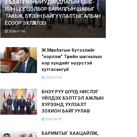
ХӨДӨЛГӨӨНИЙ УДИРДЛАГЫН ТӨВ”-
ИЙН ЦОГЦОЛБОР БАРИЛГЫН ШАВЫГ
ТАВЬЖ, БҮТЭЭН БАЙГУУЛАЛТЫГ АЛБАН
ЁСООР ЭХЛҮҮЛЛЭЭ
2026-07-06
Ж.Мөнхбатын бүтээлийг
“нэрлэж” Төрийн шагналын
нэр хүндийг нүүрстэй
хутгасангүй
2026-07-06
БНЭУ РУУ ШУУД НИСЛЭГ
ҮЙЛДЭХ БЭЛТГЭЛ АЖЛЫН
ХҮРЭЭНД УУЛЗАЛТ
ЗОХИОН БАЙГУУЛАВ
2026-06-30
БАРИМТЫГ ХААЦАЙЛЖ,