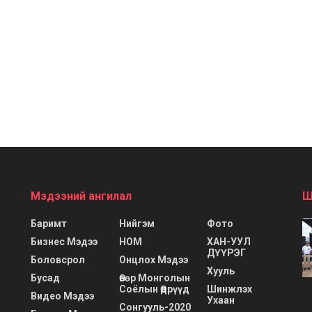
Мэдээний ангилал
Ш
Баримт
Нийгэм
Фото
Бизнес Мэдээ
НОМ
ХАН-УУЛ
ДҮҮРЭГ
Боловсрол
Онцлох Мэдээ
Хууль
Бусад
Өвөр Монголын
Соёлын Өдрүүд
Шинжлэх
Видео Мэдээ
Ухаан
Сонгууль-2020