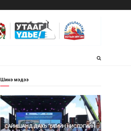
Шинэ мэдээ
САЙНШАНД ДАХЬ “БҮСИЙН НИСЛЭГИЙН