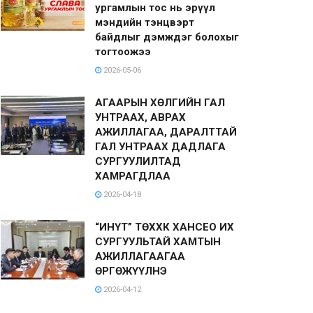
ургамлын тос нь эрүүл
мэндийн тэнцвэрт
байдлыг дэмждэг болохыг
тогтоожээ
2026-05-06
АГААРЫН ХӨЛГИЙН ГАЛ
УНТРААХ, АВРАХ
АЖИЛЛАГАА, ДАРАЛТТАЙ
ГАЛ УНТРААХ ДАДЛАГА
СУРГУУЛИЛТАД
ХАМРАГДЛАА
2026-04-18
“ИНҮТ” ТӨХХК ХАНСЕО ИХ
СУРГУУЛЬТАЙ ХАМТЫН
АЖИЛЛАГААГАА
ӨРГӨЖҮҮЛНЭ
2026-04-12