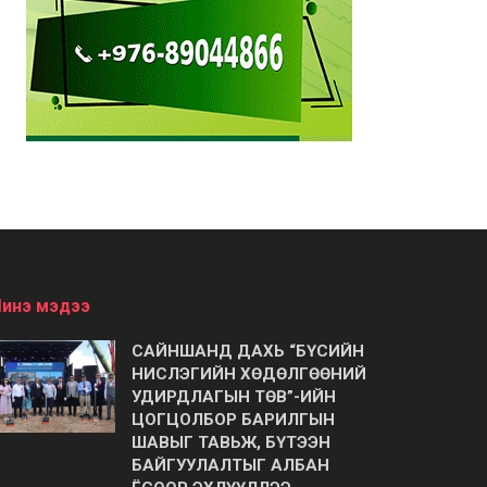
инэ мэдээ
САЙНШАНД ДАХЬ “БҮСИЙН
НИСЛЭГИЙН ХӨДӨЛГӨӨНИЙ
УДИРДЛАГЫН ТӨВ”-ИЙН
ЦОГЦОЛБОР БАРИЛГЫН
ШАВЫГ ТАВЬЖ, БҮТЭЭН
БАЙГУУЛАЛТЫГ АЛБАН