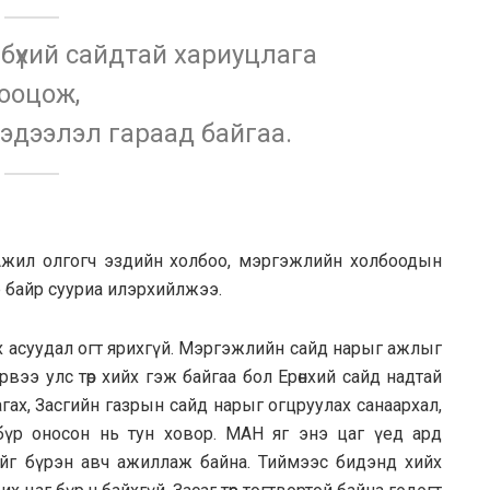
бүхий сайдтай хариуцлага
ооцож,
эдээлэл гараад байгаа.
 Ажил олгогч эздийн холбоо, мэргэжлийн холбоодын
р байр сууриа илэрхийлжээ.
х асуудал огт ярихгүй. Мэргэжлийн сайд нарыг ажлыг
рвээ улс төр хийх гэж байгаа бол Ерөнхий сайд надтай
агах, Засгийн газрын сайд нарыг огцруулах санаархал,
бүр оносон нь тун ховор. МАН яг энэ цаг үед ард
хийг бүрэн авч ажиллаж байна. Тиймээс бидэнд хийх