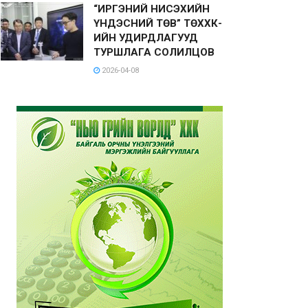
“ИРГЭНИЙ НИСЭХИЙН
ҮНДЭСНИЙ ТӨВ” ТӨХХК-
ИЙН УДИРДЛАГУУД
ТУРШЛАГА СОЛИЛЦОВ
2026-04-08