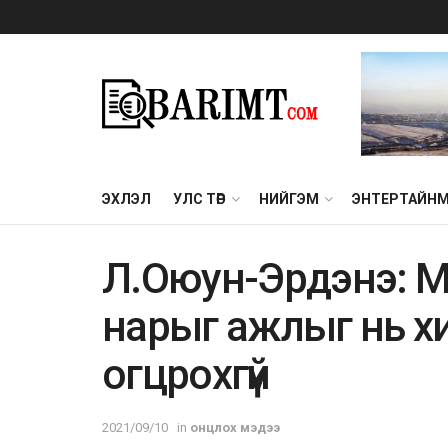
ЭХЛЭЛ
УЛС ТӨР
НИЙГЭМ
ЭНТЕРТАЙН
Л.Оюун-Эрдэнэ: 
нарыг ажлыг нь хи
огцрохгүй
2021/09/10
in
онцлох мэдээ