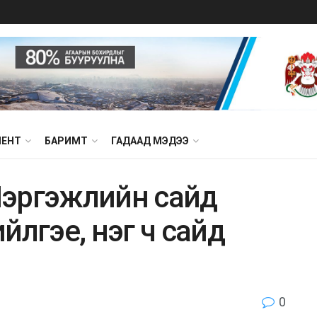
МЕНТ
БАРИМТ
ГАДААД МЭДЭЭ
Мэргэжлийн сайд
йлгэе, нэг ч сайд
0