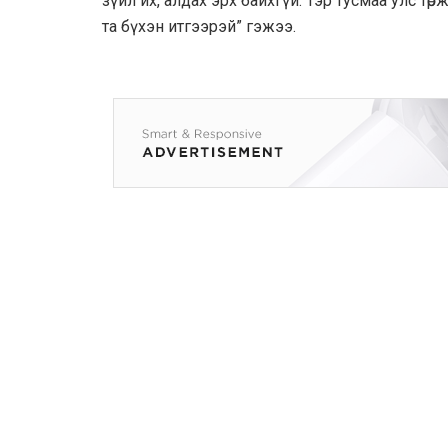
зүйл их, алдах эрх байхгүй. Тэр тусмаа улс төрж
та бүхэн итгээрэй” гэжээ.