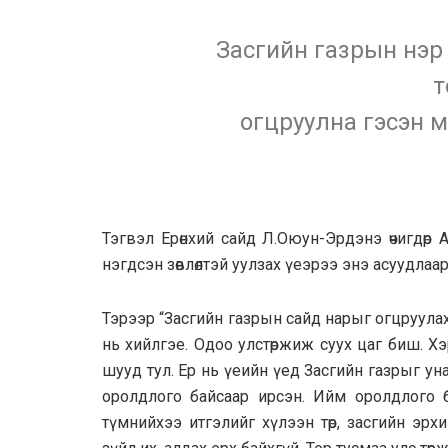
Засгийн газрын нэр 
т
огцруулна гэсэн м
Тэгвэл Ерөнхий сайд Л.Оюун-Эрдэнэ өчигдөр
нэгдсэн зөвлөлтэй уулзах үеэрээ энэ асуудлаа
Тэрээр “Засгийн газрын сайд нарыг огцруула
нь хийлгэе. Одоо улстөржиж суух цаг биш. Хэ
шууд тул. Ер нь үеийн үед Засгийн газрыг ун
оролдлого байсаар ирсэн. Ийм оролдлого 
түмнийхээ итгэлийг хүлээн төр, засгийн эр