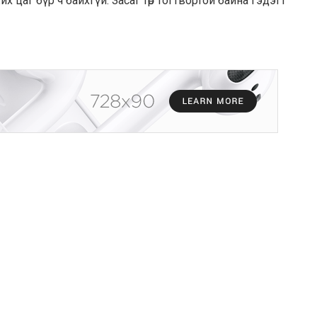
их цаг бүр ч байхгүй. Засаг төр тогтвортой байна гэдэгт