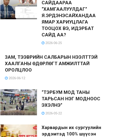
САЙДААРАА
“ХАМГААЛУУЛДАГ”
Я.ЭРДЭНЭСАЙХАНДАА
ЯМАР ХАРИУЦЛАГА
ТООЦОХ ВЭ, ИДЭРБАТ
САЙД АА?
2026-06-25
ЗАМ, ТЭЭВРИЙН САЛБАРЫН НЭЭЛТТЭЙ
ХААЛГАНЫ ӨДӨРЛӨГТ АМЖИЛТТАЙ
ОРОЛЦЛОО
2026-06-12
“ТЭРБУМ МОД ТАНЫ
ТАРЬСАН НЭГ МОДНООС
ЭХЭЛНЭ”
2026-05-22
Харвардын их сургуулийн
эрдэмтэд 100% шүүсэн