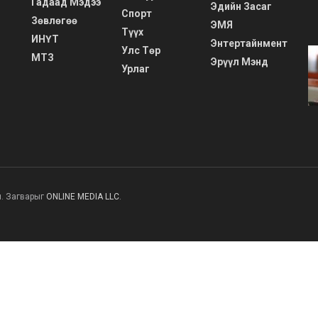
Гадаад Мэдээ
Эдийн Засаг
Спорт
Зөвлөгөө
ЭМЯ
Түүх
ИНҮТ
Энтертайнмент
Улс Төр
МТЗ
Эрүүл Мэнд
Урлаг
н. Загварыг
ONLINE MEDIA LLC
.