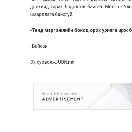
дэлхийд гарах бодолтой байгаа. Монгол Улс
шаардлага байхгүй.
-Танд мэргэжлийн боксд орох урилга ирж б
-Байсан.
Эх сурвалж: UBN.mn