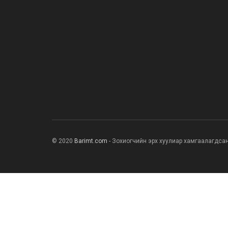
© 2020
Barimt.com
- Зохиогчийн эрх хуулиар хамгаалагдса