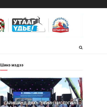
Шинэ мэдээ
САЙНШАНД ДАХЬ “БҮСИЙН НИСЛЭГИЙН