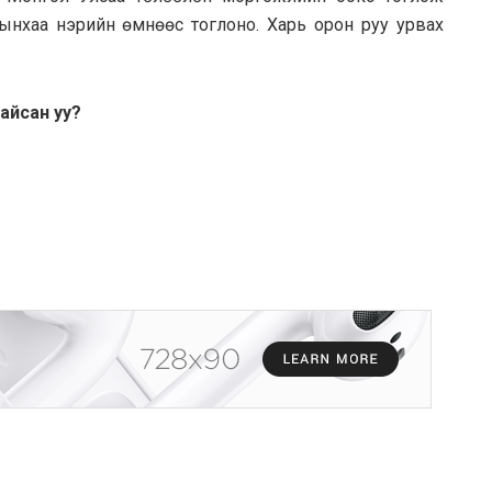
ынхаа нэрийн өмнөөс тоглоно. Харь орон руу урвах
айсан уу?