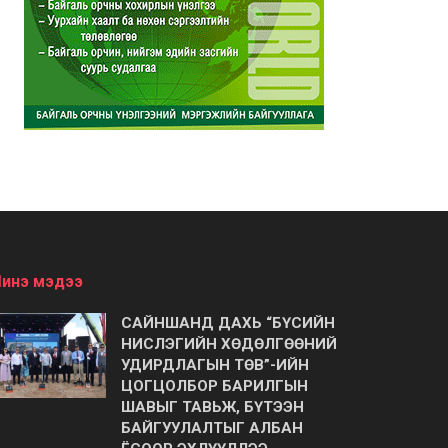
инэ мэдээ
САЙНШАНД ДАХЬ “БҮСИЙН
НИСЛЭГИЙН ХӨДӨЛГӨӨНИЙ
УДИРДЛАГЫН ТӨВ”-ИЙН
ЦОГЦОЛБОР БАРИЛГЫН
ШАВЫГ ТАВЬЖ, БҮТЭЭН
БАЙГУУЛАЛТЫГ АЛБАН