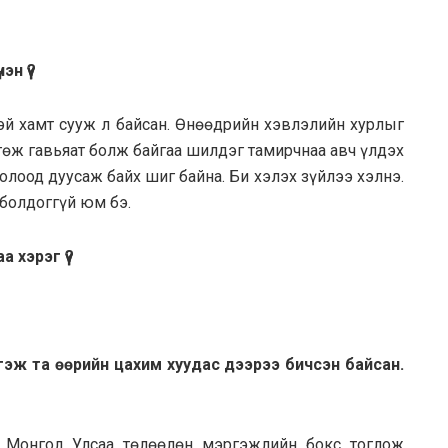
н үү?
эй хамт сууж л байсан. Өнөөдрийн хэвлэлийн хурлыг
нгөж гавьяат болж байгаа шилдэг тамирчнаа авч үлдэх
болоод дуусаж байх шиг байна. Би хэлэх зүйлээ хэлнэ.
 болдоггүй юм бэ.
 хэрэг үү?
гэж та өөрийн цахим хуудас дээрээ бичсэн байсан.
. Монгол Улсаа төлөөлөн мэргэжлийн бокс тоглож