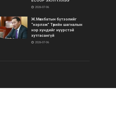
ЁСООР ЭХЛҮҮЛЛЭЭ
2026-07-06
Ж.Мөнхбатын бүтээлийг
“нэрлэж” Төрийн шагналын
нэр хүндийг нүүрстэй
хутгасангүй
2026-07-06