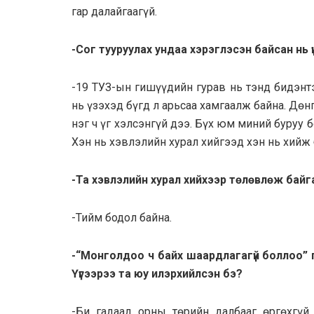
гар далайгаагүй.
-Сог тууруулах ундаа хэрэглэсэн байсан нь үнэ
-19 ТУЗ-ын гишүүдийн гурав нь тэнд бидэнт
нь үзэхэд бүгд л арьсаа хамгаалж байна. Дө
нэг ч үг хэлсэнгүй дээ. Бүх юм миний буруу 
Хэн нь хэвлэлийн хурал хийгээд хэн нь хийж
-Та хэвлэлийн хурал хийхээр төлөвлөж байгаа
-Тийм бодол байна.
-“Монголдоо ч байх шаардлагагүй боллоо” 
Үүгээрээ та юу илэрхийлсэн бэ?
-Би гадаад орны төрийн далбааг өргөхгүй