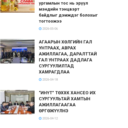
ургамлын тос нь эрүүл
мэндийн тэнцвэрт
байдлыг дэмждэг болохыг
тогтоожээ
2026-05-06
АГААРЫН ХӨЛГИЙН ГАЛ
УНТРААХ, АВРАХ
АЖИЛЛАГАА, ДАРАЛТТАЙ
ГАЛ УНТРААХ ДАДЛАГА
СУРГУУЛИЛТАД
ХАМРАГДЛАА
2026-04-18
“ИНҮТ” ТӨХХК ХАНСЕО ИХ
СУРГУУЛЬТАЙ ХАМТЫН
АЖИЛЛАГААГАА
ӨРГӨЖҮҮЛНЭ
2026-04-12