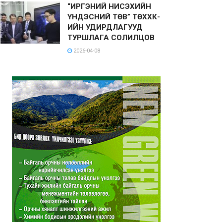
“ИРГЭНИЙ НИСЭХИЙН
ҮНДЭСНИЙ ТӨВ” ТӨХХК-
ИЙН УДИРДЛАГУУД
ТУРШЛАГА СОЛИЛЦОВ
2026-04-08