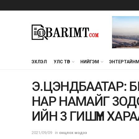
ЭХЛЭЛ
УЛС ТӨР
НИЙГЭМ
ЭНТЕРТАЙН
Э.ЦЭНДБААТАР: Б
НАР НАМАЙГ 3ОДО
ИЙН 3 ГИШҮҮН ХА
2021/09/09
in
онцлох мэдээ