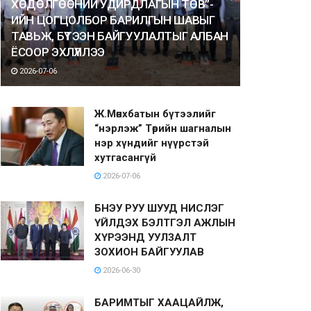
ХӨДӨЛГӨӨНИЙ УДИРДЛАГЫН ТӨВ”-
ИЙН ЦОГЦОЛБОР БАРИЛГЫН ШАВЫГ
ТАВЬЖ, БҮТЭЭН БАЙГУУЛАЛТЫГ АЛБАН
ЁСООР ЭХЛҮҮЛЛЭЭ
2026-07-06
Ж.Мөнхбатын бүтээлийг
“нэрлэж” Төрийн шагналын
нэр хүндийг нүүрстэй
хутгасангүй
2026-07-06
БНЭУ РУУ ШУУД НИСЛЭГ
ҮЙЛДЭХ БЭЛТГЭЛ АЖЛЫН
ХҮРЭЭНД УУЛЗАЛТ
ЗОХИОН БАЙГУУЛАВ
2026-06-30
БАРИМТЫГ ХААЦАЙЛЖ,