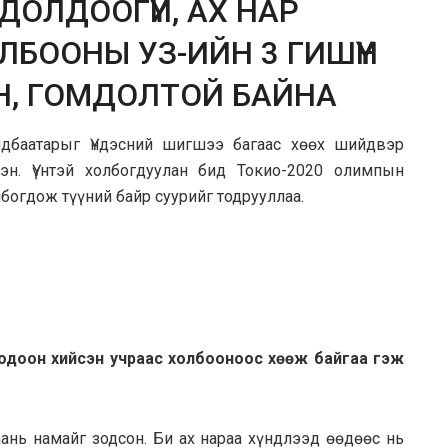
ДОЛДООГҮЙ, АХ НАР
ЛБООНЫ УЗ-ИЙН 3 ГИШҮҮН
Н, ГОМДОЛТОЙ БАЙНА
дбаатарыг Үндэсний шигшээ багаас хөөх шийдвэр
эн. Үүнтэй холбогдуулан бид Токио-2020 олимпын
огдож түүний байр суурийг тодрууллаа.
3одоон хийсэн учраас холбооноос хөөж байгаа гэж
аань намайг зодсон. Би ах нараа хүндлээд өөдөөс нь