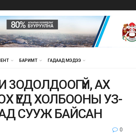
МЕНТ
БАРИМТ
ГАДААД МЭДЭЭ
И 3ОДОЛДООГҮЙ, АХ
Х ҮЕД ХОЛБООНЫ УЗ-
РААД СУУЖ БАЙСАН
0