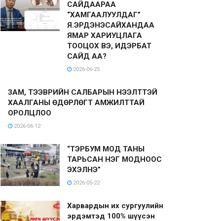
САЙДААРАА
“ХАМГААЛУУЛДАГ”
Я.ЭРДЭНЭСАЙХАНДАА
ЯМАР ХАРИУЦЛАГА
ТООЦОХ ВЭ, ИДЭРБАТ
САЙД АА?
2026-06-25
ЗАМ, ТЭЭВРИЙН САЛБАРЫН НЭЭЛТТЭЙ
ХААЛГАНЫ ӨДӨРЛӨГТ АМЖИЛТТАЙ
ОРОЛЦЛОО
2026-06-12
“ТЭРБУМ МОД ТАНЫ
ТАРЬСАН НЭГ МОДНООС
ЭХЭЛНЭ”
2026-05-22
Харвардын их сургуулийн
эрдэмтэд 100% шүүсэн