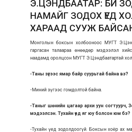
Э.ЦЭНДБААТАР: БИ ЗО
НАМАЙГ ЗОДОХ ҮЕД ХО
ХАРААД СУУЖ БАЙСА
Монголын боксын холбооноос МУГТ Э.Цэн
гаргасан талаараа өнөөдөр мэдээлэл хийс
наадамд оролцсон МУГТ Э.Цэндбаатартай холб
-Таны зүгээс ямар байр суурьтай байна вэ?
-Миний зүгээс гомдолтой байна.
-Таныг шөнийн цагаар архи уун согтуурч, 
мэдээлсэн. Тухайн үед яг юу болсон юм бэ?
-Тухайн үед зодолдоогүй. Боксын хоёр ах м