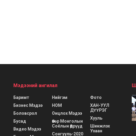
Мэдээний ангилал
Ш
Баримт
Нийгэм
Фото
Бизнес Мэдээ
НОМ
ХАН-УУЛ
ДҮҮРЭГ
Боловсрол
Онцлох Мэдээ
Хууль
Бусад
Өвөр Монголын
Соёлын Өдрүүд
Шинжлэх
Видео Мэдээ
Ухаан
Сонгууль-2020