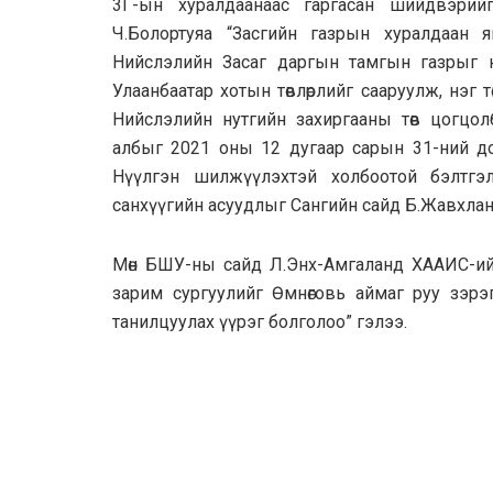
3Г-ын хуралдаанаас гаргасан шийдвэрийг т
Ч.Болортуяа “Засгийн газрын хуралдаан я
Нийслэлийн Засаг даргын тамгын газрыг 
Улаанбаатар хотын төвлөрлийг сааруулж, нэг 
Нийслэлийн нутгийн захиргааны төв цогцол
албыг 2021 оны 12 дугаар сарын 31-ний до
Нүүлгэн шилжүүлэхтэй холбоотой бэлтгэ
санхүүгийн асуудлыг Сангийн сайд Б.Жавхлан 
Мөн БШУ-ны сайд Л.Энх-Амгаланд ХААИС-ий
зарим сургуулийг Өмнөговь аймаг руу зэрэг и
танилцуулах үүрэг болголоо” гэлээ.