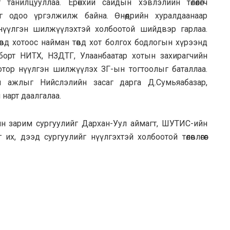
анилцууллаа. Ерөнхий сайдын хэвлэлийн төлөөлөгч
г одоо үргэлжилж байна. Өнөөдрийн хуралдаанаар
нүүлгэн шилжүүлэхтэй холбоотой шийдвэр гарлаа.
төвд хотоос найман төвд хот болгох бодлогын хүрээнд
борт НИТХ, НЗДТГ, Улаанбаатар хотын захирагчийн
тор нүүлгэн шилжүүлэх ЗГ-ын тогтоолыг баталлаа.
л ажлыг Нийслэлийн засаг дарга Д.Сумьяабазар,
нарт даалгалаа.
н зарим сургуулийг Дархан-Уул аймагт, ШУТИС-ийн
х, дээд сургуулийг нүүлгэхтэй холбоотой төлөвлөгөөг