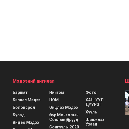
Мэдээний ангилал
Ш
Баримт
Нийгэм
Фото
Бизнес Мэдээ
НОМ
ХАН-УУЛ
ДҮҮРЭГ
Боловсрол
Онцлох Мэдээ
Хууль
Бусад
Өвөр Монголын
Соёлын Өдрүүд
Шинжлэх
Видео Мэдээ
Ухаан
Сонгууль-2020