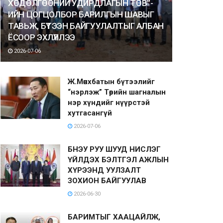
ХӨДӨЛГӨӨНИЙ УДИРДЛАГЫН ТӨВ”-
ИЙН ЦОГЦОЛБОР БАРИЛГЫН ШАВЫГ
ТАВЬЖ, БҮТЭЭН БАЙГУУЛАЛТЫГ АЛБАН
ЁСООР ЭХЛҮҮЛЛЭЭ
2026-07-06
Ж.Мөнхбатын бүтээлийг
“нэрлэж” Төрийн шагналын
нэр хүндийг нүүрстэй
хутгасангүй
2026-07-06
БНЭУ РУУ ШУУД НИСЛЭГ
ҮЙЛДЭХ БЭЛТГЭЛ АЖЛЫН
ХҮРЭЭНД УУЛЗАЛТ
ЗОХИОН БАЙГУУЛАВ
2026-06-30
БАРИМТЫГ ХААЦАЙЛЖ,