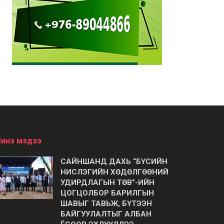
инэ мэдээ
САЙНШАНД ДАХЬ “БҮСИЙН
НИСЛЭГИЙН ХӨДӨЛГӨӨНИЙ
УДИРДЛАГЫН ТӨВ”-ИЙН
ЦОГЦОЛБОР БАРИЛГЫН
ШАВЫГ ТАВЬЖ, БҮТЭЭН
БАЙГУУЛАЛТЫГ АЛБАН