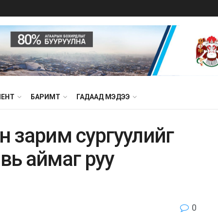
МЕНТ
БАРИМТ
ГАДААД МЭДЭЭ
 зарим сургуулийг
овь аймаг руу
0