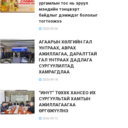
ургамлын тос нь эрүүл
мэндийн тэнцвэрт
байдлыг дэмждэг болохыг
тогтоожээ
2026-05-06
АГААРЫН ХӨЛГИЙН ГАЛ
УНТРААХ, АВРАХ
АЖИЛЛАГАА, ДАРАЛТТАЙ
ГАЛ УНТРААХ ДАДЛАГА
СУРГУУЛИЛТАД
ХАМРАГДЛАА
2026-04-18
“ИНҮТ” ТӨХХК ХАНСЕО ИХ
СУРГУУЛЬТАЙ ХАМТЫН
АЖИЛЛАГААГАА
ӨРГӨЖҮҮЛНЭ
2026-04-12