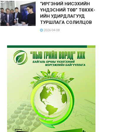
“ИРГЭНИЙ НИСЭХИЙН
ҮНДЭСНИЙ ТӨВ” ТӨХХК-
ИЙН УДИРДЛАГУУД
ТУРШЛАГА СОЛИЛЦОВ
2026-04-08