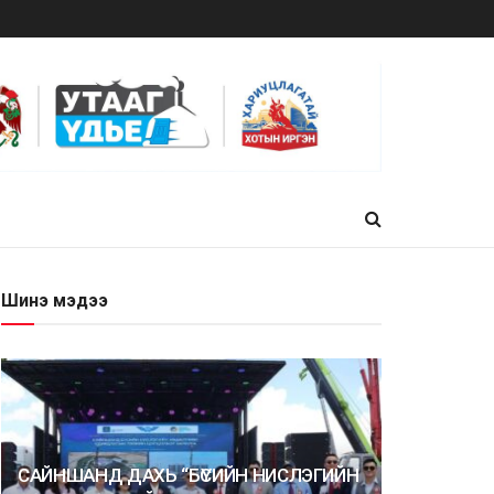
Шинэ мэдээ
САЙНШАНД ДАХЬ “БҮСИЙН НИСЛЭГИЙН