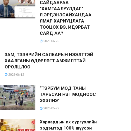
САЙДААРАА
“ХАМГААЛУУЛДАГ”
Я.ЭРДЭНЭСАЙХАНДАА
ЯМАР ХАРИУЦЛАГА
ТООЦОХ ВЭ, ИДЭРБАТ
САЙД АА?
2026-06-25
ЗАМ, ТЭЭВРИЙН САЛБАРЫН НЭЭЛТТЭЙ
ХААЛГАНЫ ӨДӨРЛӨГТ АМЖИЛТТАЙ
ОРОЛЦЛОО
2026-06-12
“ТЭРБУМ МОД ТАНЫ
ТАРЬСАН НЭГ МОДНООС
ЭХЭЛНЭ”
2026-05-22
Харвардын их сургуулийн
эрдэмтэд 100% шүүсэн