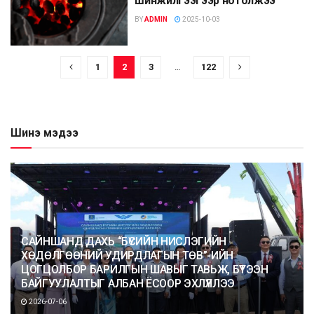
шинжилгээгээр нотолжээ
BY
ADMIN
2025-10-03
1
2
3
…
122
Шинэ мэдээ
САЙНШАНД ДАХЬ “БҮСИЙН НИСЛЭГИЙН
ХӨДӨЛГӨӨНИЙ УДИРДЛАГЫН ТӨВ”-ИЙН
ЦОГЦОЛБОР БАРИЛГЫН ШАВЫГ ТАВЬЖ, БҮТЭЭН
БАЙГУУЛАЛТЫГ АЛБАН ЁСООР ЭХЛҮҮЛЛЭЭ
2026-07-06