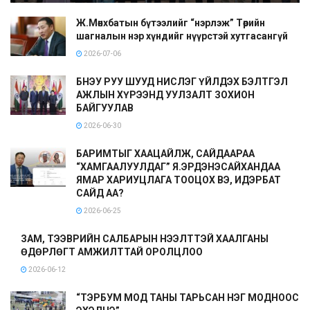
Ж.Мөнхбатын бүтээлийг “нэрлэж” Төрийн
шагналын нэр хүндийг нүүрстэй хутгасангүй
2026-07-06
БНЭУ РУУ ШУУД НИСЛЭГ ҮЙЛДЭХ БЭЛТГЭЛ
АЖЛЫН ХҮРЭЭНД УУЛЗАЛТ ЗОХИОН
БАЙГУУЛАВ
2026-06-30
БАРИМТЫГ ХААЦАЙЛЖ, САЙДААРАА
“ХАМГААЛУУЛДАГ” Я.ЭРДЭНЭСАЙХАНДАА
ЯМАР ХАРИУЦЛАГА ТООЦОХ ВЭ, ИДЭРБАТ
САЙД АА?
2026-06-25
ЗАМ, ТЭЭВРИЙН САЛБАРЫН НЭЭЛТТЭЙ ХААЛГАНЫ
ӨДӨРЛӨГТ АМЖИЛТТАЙ ОРОЛЦЛОО
2026-06-12
“ТЭРБУМ МОД ТАНЫ ТАРЬСАН НЭГ МОДНООС