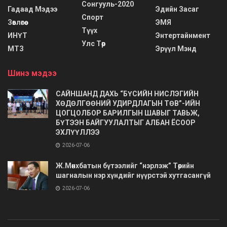
Сонгууль-2020
Гадаад Мэдээ
Эдийн Засаг
Спорт
Зөвлөгөө
ЭМЯ
Түүх
ИНҮТ
Энтертайнмент
Улс Төр
МТЗ
Эрүүл Мэнд
Шинэ мэдээ
САЙНШАНД ДАХЬ “БҮСИЙН НИСЛЭГИЙН
ХӨДӨЛГӨӨНИЙ УДИРДЛАГЫН ТӨВ”-ИЙН
ЦОГЦОЛБОР БАРИЛГЫН ШАВЫГ ТАВЬЖ,
БҮТЭЭН БАЙГУУЛАЛТЫГ АЛБАН ЁСООР
ЭХЛҮҮЛЛЭЭ
2026-07-06
Ж.Мөнхбатын бүтээлийг “нэрлэж” Төрийн
шагналын нэр хүндийг нүүрстэй хутгасангүй
2026-07-06