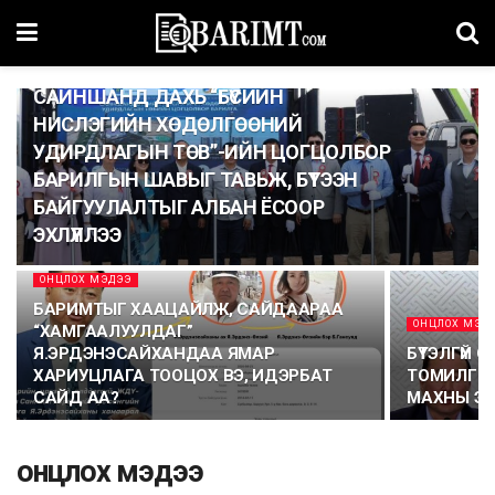
ИНҮТ
САЙНШАНД ДАХЬ “БҮСИЙН
НИСЛЭГИЙН ХӨДӨЛГӨӨНИЙ
УДИРДЛАГЫН ТӨВ”-ИЙН ЦОГЦОЛБОР
БАРИЛГЫН ШАВЫГ ТАВЬЖ, БҮТЭЭН
БАЙГУУЛАЛТЫГ АЛБАН ЁСООР
ЭХЛҮҮЛЛЭЭ
ОНЦЛОХ МЭДЭЭ
БАРИМТЫГ ХААЦАЙЛЖ, САЙДААРАА
ОНЦЛОХ МЭД
“ХАМГААЛУУЛДАГ”
Я.ЭРДЭНЭСАЙХАНДАА ЯМАР
БҮТЭЛГҮЙ 
ХАРИУЦЛАГА ТООЦОХ ВЭ, ИДЭРБАТ
ТОМИЛГО
САЙД АА?
МАХНЫ ЭК
онцлох мэдээ