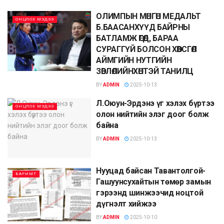
ОЛИМПЫН МӨНГӨН МЕДАЛЬТ
ОНЦЛОХ МЭДЭЭ
Б.БААСАНХҮҮД БАЙРНЫ
БАТЛАМЖ ӨГӨӨД, БАРАА
СУРАГГҮЙ БОЛСОН ХӨВСГӨЛ
АЙМГИЙН НУТГИЙН
ЗӨВЛӨЛИЙНХӨНТЭЙ ТАНИЛЦ
BY
ADMIN
2025-10-13
Л.Оюун-Эрдэнэ үг хэлэх бүртээ
ОНЦЛОХ МЭДЭЭ
олон нийтийн элэг доог болж
байна
BY
ADMIN
2025-10-13
Нууцад байсан Тавантолгой-
БАРИМТ
Гашуунсухайтын төмөр замын
гэрээнд шинжээчид ноцтой
дүгнэлт хийжээ
BY
ADMIN
2025-10-10