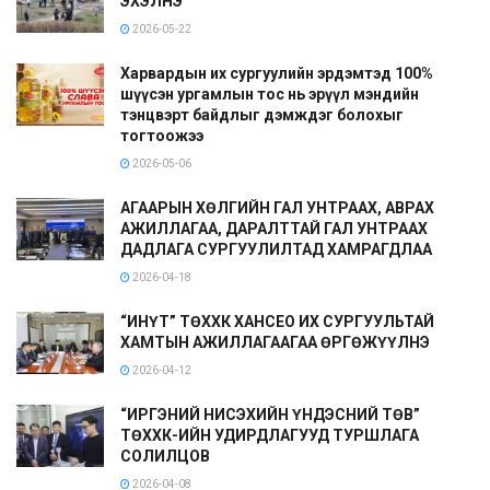
ЭХЭЛНЭ”
2026-05-22
Харвардын их сургуулийн эрдэмтэд 100%
шүүсэн ургамлын тос нь эрүүл мэндийн
тэнцвэрт байдлыг дэмждэг болохыг
тогтоожээ
2026-05-06
АГААРЫН ХӨЛГИЙН ГАЛ УНТРААХ, АВРАХ
АЖИЛЛАГАА, ДАРАЛТТАЙ ГАЛ УНТРААХ
ДАДЛАГА СУРГУУЛИЛТАД ХАМРАГДЛАА
2026-04-18
“ИНҮТ” ТӨХХК ХАНСЕО ИХ СУРГУУЛЬТАЙ
ХАМТЫН АЖИЛЛАГААГАА ӨРГӨЖҮҮЛНЭ
2026-04-12
“ИРГЭНИЙ НИСЭХИЙН ҮНДЭСНИЙ ТӨВ”
ТӨХХК-ИЙН УДИРДЛАГУУД ТУРШЛАГА
СОЛИЛЦОВ
2026-04-08