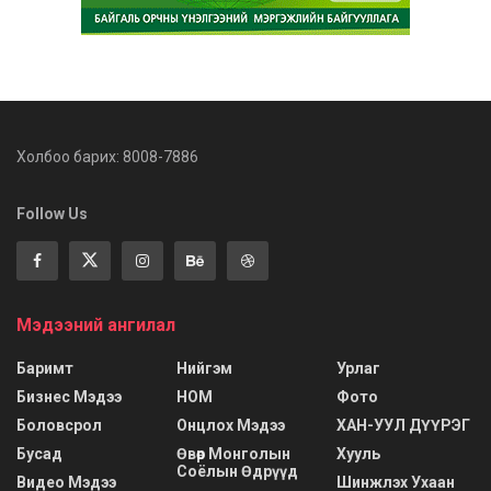
Холбоо барих: 8008-7886
Follow Us
Мэдээний ангилал
Баримт
Нийгэм
Урлаг
Бизнес Мэдээ
НОМ
Фото
Боловсрол
Онцлох Мэдээ
ХАН-УУЛ ДҮҮРЭГ
Бусад
Өвөр Монголын
Хууль
Соёлын Өдрүүд
Видео Мэдээ
Шинжлэх Ухаан