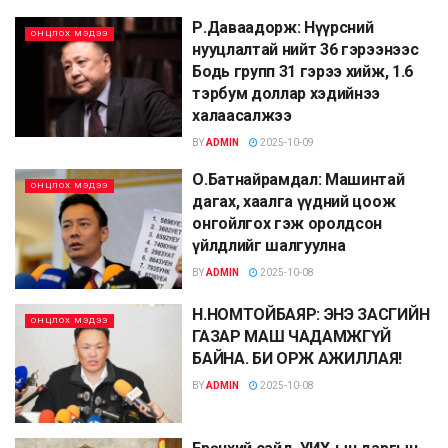
Р.Даваадорж: Нүүрсний
ОНЦЛОХ МЭДЭЭ
нууцлалтай нийт 36 гэрээнээс
Бодь групп 31 гэрээ хийж, 1.6
тэрбум доллар хэдийнээ
халаасалжээ
BY
ADMIN
2025-10-09
О.Батнайрамдал: Машинтай
ОНЦЛОХ МЭДЭЭ
дагах, хаалга үүдний цоож
онгойлгох гэж оролдсон
үйлдлийг шалгуулна
BY
ADMIN
2025-10-08
Н.НОМТОЙБАЯР: ЭНЭ ЗАСГИЙН
ОНЦЛОХ МЭДЭЭ
ГАЗАР МАШ ЧАДАМЖГҮЙ
БАЙНА. БИ ОРЖ АЖИЛЛАЯ!
BY
ADMIN
2025-10-08