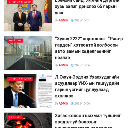
Ерөнхий сайд, УИХ-ын даргын
ОНЦЛОХ МЭДЭЭ
хувь заяаг дэнслэх 65 гарын
үсэг
BY
ADMIN
2025-10-07
“Хүннү 2222” хорооллыг “Ривер
НИЙГЭМ
гарден” хотхонтой холбосон
авто замын хөдөлгөөнийг
нээлээ
BY
ADMIN
2025-10-06
Л.Оюун-Эрдэнэ Ухаахудагийн
ОНЦЛОХ МЭДЭЭ
асуудлаар УИХ-ын гишүүдийн
гарын үсгийг цуглуулаад
эхэлжээ
BY
ADMIN
2025-10-06
Хагас коксон шахмал түлшийг
БАРИМТ
эрсдэлгүй болохыг