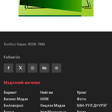
Холбоо барих: 8008-7886
Follow Us
Мэдээний ангилал
Баримт
Нийгэм
Урлаг
Бизнес Мэдээ
НОМ
Фото
Боловсрол
Онцлох Мэдээ
ХАН-УУЛ ДҮҮРЭГ
Бусад
Өвөр Монголын
Хууль