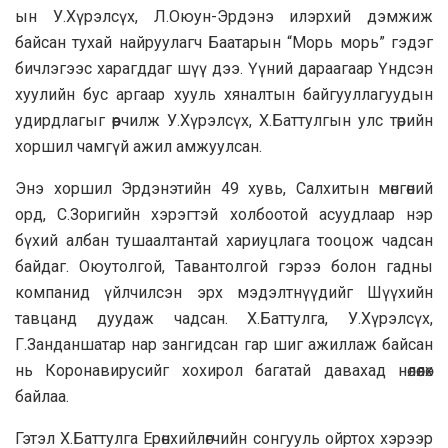
ын У.Хүрэлсүх, Л.Оюун-Эрдэнэ илэрхий дэмжиж
байсан тухай найруулагч Баатарын “Морь морь” гэдэг
бичлэгээс харагддаг шүү дээ. Үүний дараагаар Үндсэн
хуулийн бус аргаар хууль хяналтын байгууллагуудын
удирдлагыг өөрчилж У.Хүрэлсүх, Х.Баттулгын улс төрийн
хоршил чамгүй ажил амжуулсан.
Энэ хоршил Эрдэнэтийн 49 хувь, Салхитын мөнгөний
орд, С.Зоригийн хэрэгтэй холбоотой асуудлаар нэр
бүхий албан тушаалтантай хариуцлага тооцож чадсан
байдаг. Оюутолгой, Тавантолгой гэрээ болон гадны
компанид үйлчилсэн эрх мэдэлтнүүдийг Шүүхийн
тавцанд дуудаж чадсан. Х.Баттулга, У.Хүрэлсүх,
Г.Занданшатар нар зангидсан гар шиг ажиллаж байсан
нь Коронавирусийг хохирол багатай давахад нөлөөлөх
байлаа.
Гэтэл Х.Баттулга Ерөнхийлөгчийн сонгууль ойртох хэрээр