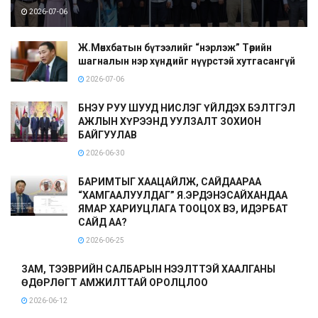
2026-07-06
Ж.Мөнхбатын бүтээлийг “нэрлэж” Төрийн
шагналын нэр хүндийг нүүрстэй хутгасангүй
2026-07-06
БНЭУ РУУ ШУУД НИСЛЭГ ҮЙЛДЭХ БЭЛТГЭЛ
АЖЛЫН ХҮРЭЭНД УУЛЗАЛТ ЗОХИОН
БАЙГУУЛАВ
2026-06-30
БАРИМТЫГ ХААЦАЙЛЖ, САЙДААРАА
“ХАМГААЛУУЛДАГ” Я.ЭРДЭНЭСАЙХАНДАА
ЯМАР ХАРИУЦЛАГА ТООЦОХ ВЭ, ИДЭРБАТ
САЙД АА?
2026-06-25
ЗАМ, ТЭЭВРИЙН САЛБАРЫН НЭЭЛТТЭЙ ХААЛГАНЫ
ӨДӨРЛӨГТ АМЖИЛТТАЙ ОРОЛЦЛОО
2026-06-12