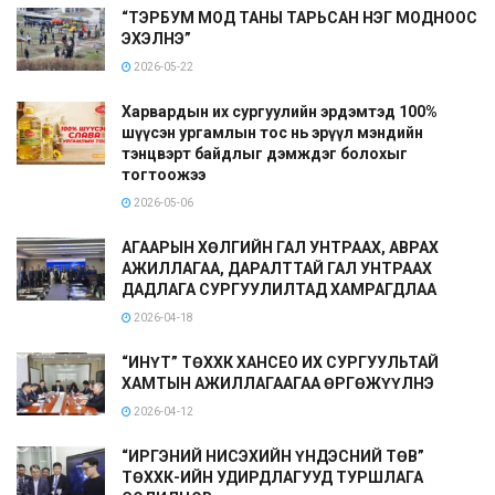
“ТЭРБУМ МОД ТАНЫ ТАРЬСАН НЭГ МОДНООС
ЭХЭЛНЭ”
2026-05-22
Харвардын их сургуулийн эрдэмтэд 100%
шүүсэн ургамлын тос нь эрүүл мэндийн
тэнцвэрт байдлыг дэмждэг болохыг
тогтоожээ
2026-05-06
АГААРЫН ХӨЛГИЙН ГАЛ УНТРААХ, АВРАХ
АЖИЛЛАГАА, ДАРАЛТТАЙ ГАЛ УНТРААХ
ДАДЛАГА СУРГУУЛИЛТАД ХАМРАГДЛАА
2026-04-18
“ИНҮТ” ТӨХХК ХАНСЕО ИХ СУРГУУЛЬТАЙ
ХАМТЫН АЖИЛЛАГААГАА ӨРГӨЖҮҮЛНЭ
2026-04-12
“ИРГЭНИЙ НИСЭХИЙН ҮНДЭСНИЙ ТӨВ”
ТӨХХК-ИЙН УДИРДЛАГУУД ТУРШЛАГА