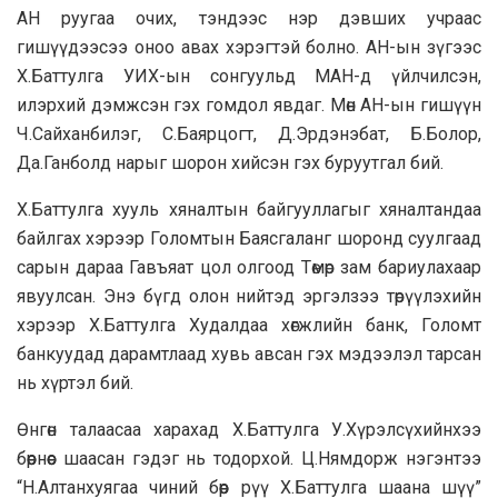
АН руугаа очих, тэндээс нэр дэвших учраас
гишүүдээсээ оноо авах хэрэгтэй болно. АН-ын зүгээс
Х.Баттулга УИХ-ын сонгуульд МАН-д үйлчилсэн,
илэрхий дэмжсэн гэх гомдол явдаг. Мөн АН-ын гишүүн
Ч.Сайханбилэг, С.Баярцогт, Д.Эрдэнэбат, Б.Болор,
Да.Ганболд нарыг шорон хийсэн гэх буруутгал бий.
Х.Баттулга хууль хяналтын байгууллагыг хяналтандаа
байлгах хэрээр Голомтын Баясгаланг шоронд суулгаад
сарын дараа Гавъяат цол олгоод Төмөр зам бариулахаар
явуулсан. Энэ бүгд олон нийтэд эргэлзээ төрүүлэхийн
хэрээр Х.Баттулга Худалдаа хөгжлийн банк, Голомт
банкуудад дарамтлаад хувь авсан гэх мэдээлэл тарсан
нь хүртэл бий.
Өнгөн талаасаа харахад Х.Баттулга У.Хүрэлсүхийнхээ
бөөрнөөс шаасан гэдэг нь тодорхой. Ц.Нямдорж нэгэнтээ
“Н.Алтанхуягаа чиний бөөр рүү Х.Баттулга шаана шүү”