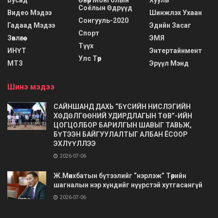
Соёлын Өдрүүд
Видео Мэдээ
Шинжлэх Ухаан
Сонгууль-2020
Гадаад Мэдээ
Эдийн Засаг
Спорт
Зөвлөгөө
ЭМЯ
Түүх
ИНҮТ
Энтертайнмент
Улс Төр
МТЗ
Эрүүл Мэнд
Шинэ мэдээ
САЙНШАНД ДАХЬ “БҮСИЙН НИСЛЭГИЙН
ХӨДӨЛГӨӨНИЙ УДИРДЛАГЫН ТӨВ”-ИЙН
ЦОГЦОЛБОР БАРИЛГЫН ШАВЫГ ТАВЬЖ,
БҮТЭЭН БАЙГУУЛАЛТЫГ АЛБАН ЁСООР
ЭХЛҮҮЛЛЭЭ
2026-07-06
Ж.Мөнхбатын бүтээлийг “нэрлэж” Төрийн
шагналын нэр хүндийг нүүрстэй хутгасангүй
2026-07-06