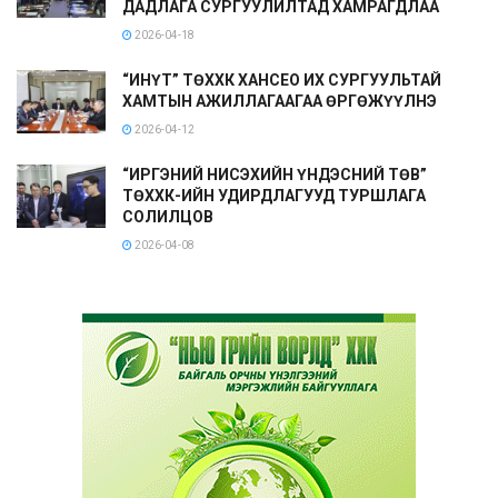
ДАДЛАГА СУРГУУЛИЛТАД ХАМРАГДЛАА
2026-04-18
“ИНҮТ” ТӨХХК ХАНСЕО ИХ СУРГУУЛЬТАЙ
ХАМТЫН АЖИЛЛАГААГАА ӨРГӨЖҮҮЛНЭ
2026-04-12
“ИРГЭНИЙ НИСЭХИЙН ҮНДЭСНИЙ ТӨВ”
ТӨХХК-ИЙН УДИРДЛАГУУД ТУРШЛАГА
СОЛИЛЦОВ
2026-04-08