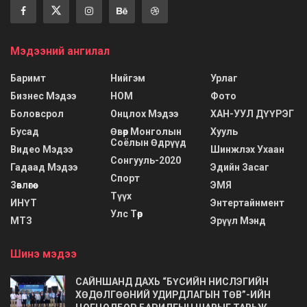
Мэдээний ангилал
Баримт
Нийгэм
Урлаг
Бизнес Мэдээ
НОМ
Фото
Боловсрол
Онцлох Мэдээ
ХАН-УУЛ ДҮҮРЭГ
Бусад
Өвөр Монголын
Хууль
Соёлын Өдрүүд
Видео Мэдээ
Шинжлэх Ухаан
Сонгууль-2020
Гадаад Мэдээ
Эдийн Засаг
Спорт
Зөвлөгөө
ЭМЯ
Түүх
ИНҮТ
Энтертайнмент
Улс Төр
МТЗ
Эрүүл Мэнд
Шинэ мэдээ
САЙНШАНД ДАХЬ “БҮСИЙН НИСЛЭГИЙН
ХӨДӨЛГӨӨНИЙ УДИРДЛАГЫН ТӨВ”-ИЙН