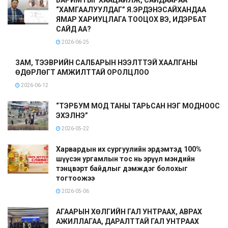
“ХАМГААЛУУЛДАГ” Я.ЭРДЭНЭСАЙХАНДАА
ЯМАР ХАРИУЦЛАГА ТООЦОХ ВЭ, ИДЭРБАТ
САЙД АА?
2026-06-25
ЗАМ, ТЭЭВРИЙН САЛБАРЫН НЭЭЛТТЭЙ ХААЛГАНЫ
ӨДӨРЛӨГТ АМЖИЛТТАЙ ОРОЛЦЛОО
2026-06-12
“ТЭРБУМ МОД ТАНЫ ТАРЬСАН НЭГ МОДНООС
ЭХЭЛНЭ”
2026-05-22
Харвардын их сургуулийн эрдэмтэд 100%
шүүсэн ургамлын тос нь эрүүл мэндийн
тэнцвэрт байдлыг дэмждэг болохыг
тогтоожээ
2026-05-06
АГААРЫН ХӨЛГИЙН ГАЛ УНТРААХ, АВРАХ
АЖИЛЛАГАА, ДАРАЛТТАЙ ГАЛ УНТРААХ