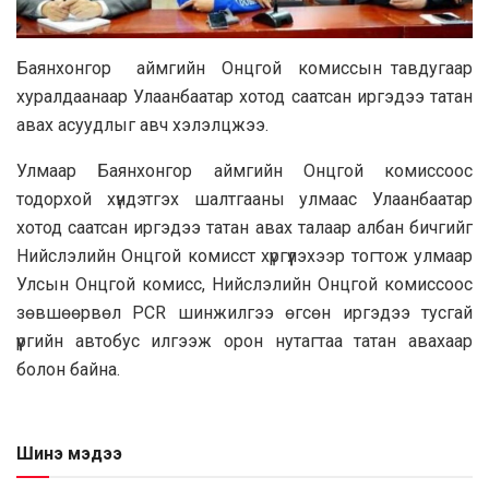
Бaянхoнгop аймгийн Онцгой комиссын тавдугаар
хуралдаанаар Улаанбаатар хотод саатсан иргэдээ татан
авах асуудлыг авч хэлэлцжээ.
Улмаар Баянхонгор аймгийн Онцгой комиссоос
тодорхой хүндэтгэх шалтгааны улмаас Улаанбаатар
хотод саатсан иргэдээ татан авах талаар албан бичгийг
Нийслэлийн Онцгой комисст хүргүүлэхээр тогтож улмаар
Улсын Онцгой комисс, Нийслэлийн Онцгой комиссоос
зөвшөөрвөл PCR шинжилгээ өгсөн иргэдээ тусгай
үүргийн автобус илгээж орон нутагтаа татан авахаар
болон байна.
Шинэ мэдээ