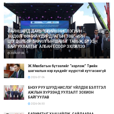
САЙНШАНД ДАХЬ “БҮСИЙН НИСЛЭГИЙН
ХӨДӨЛГӨӨНИЙ УДИРДЛАГЫН ТӨВ”-ИЙН
ЦОГЦОЛБОР БАРИЛГЫН ШАВЫГ ТАВЬЖ, БҮТЭЭН
БАЙГУУЛАЛТЫГ АЛБАН ЁСООР ЭХЛҮҮЛЛЭЭ
2026-07-06
Ж.Мөнхбатын бүтээлийг “нэрлэж” Төрийн
шагналын нэр хүндийг нүүрстэй хутгасангүй
2026-07-06
БНЭУ РУУ ШУУД НИСЛЭГ ҮЙЛДЭХ БЭЛТГЭЛ
АЖЛЫН ХҮРЭЭНД УУЛЗАЛТ ЗОХИОН
БАЙГУУЛАВ
2026-06-30
БАРИМТЫГ ХААЦАЙЛЖ, САЙДААРАА