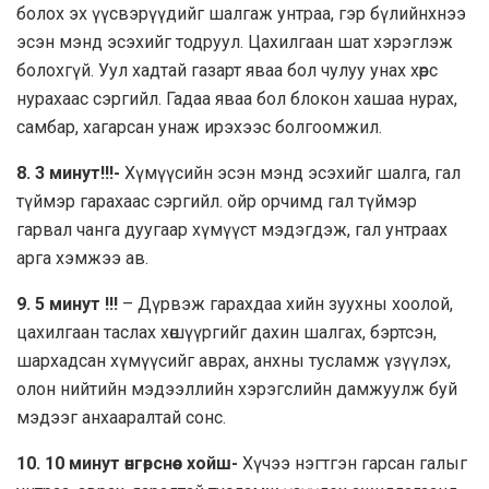
болох эх үүсвэрүүдийг шалгаж унтраа, гэр бүлийнхнээ
эсэн мэнд эсэхийг тодруул. Цахилгаан шат хэрэглэж
болохгүй. Уул хадтай газарт яваа бол чулуу унах хөрс
нурахаас сэргийл. Гадаа яваа бол блокон хашаа нурах,
самбар, хагарсан унаж ирэхээс болгоомжил.
8. 3 минут!!!-
Хүмүүсийн эсэн мэнд эсэхийг шалга, гал
түймэр гарахаас сэргийл. ойр орчимд гал түймэр
гарвал чанга дуугаар хүмүүст мэдэгдэж, гал унтраах
арга хэмжээ ав.
9. 5 минут !!!
– Дүрвэж гарахдаа хийн зуухны хоолой,
цахилгаан таслах хөшүүргийг дахин шалгах, бэртсэн,
шархадсан хүмүүсийг аврах, анхны тусламж үзүүлэх,
олон нийтийн мэдээллийн хэрэгслийн дамжуулж буй
мэдээг анхааралтай сонс.
10. 10 минут өнгөрснөөс хойш-
Хүчээ нэгтгэн гарсан галыг