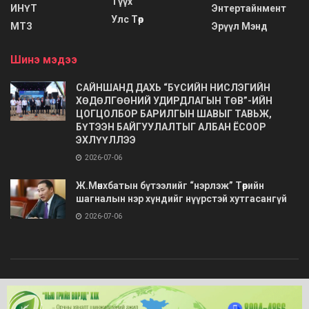
Түүх
ИНҮТ
Энтертайнмент
Улс Төр
МТЗ
Эрүүл Мэнд
Шинэ мэдээ
САЙНШАНД ДАХЬ “БҮСИЙН НИСЛЭГИЙН
ХӨДӨЛГӨӨНИЙ УДИРДЛАГЫН ТӨВ”-ИЙН
ЦОГЦОЛБОР БАРИЛГЫН ШАВЫГ ТАВЬЖ,
БҮТЭЭН БАЙГУУЛАЛТЫГ АЛБАН ЁСООР
ЭХЛҮҮЛЛЭЭ
2026-07-06
Ж.Мөнхбатын бүтээлийг “нэрлэж” Төрийн
шагналын нэр хүндийг нүүрстэй хутгасангүй
2026-07-06
© 2020
Barimt.com
- Зохиогчийн эрх хуулиар хамгаалагдсан. Загварыг
ONLINE MEDIA LLC
.