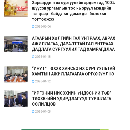
Харвардын их сургуулийн эрдэмтэд 100%
шүүсэн ургамлын тос нь эрүүл мэндийн
тэнцвэрт байдлыг дэмждэг болохыг
тогтоожээ
2026-05-06
АГААРЫН ХӨЛГИЙН ГАЛ УНТРААХ, АВРАХ
АЖИЛЛАГАА, ДАРАЛТТАЙ ГАЛ УНТРААХ
ДАДЛАГА СУРГУУЛИЛТАД ХАМРАГДЛАА
2026-04-18
“ИНҮТ” ТӨХХК ХАНСЕО ИХ СУРГУУЛЬТАЙ
ХАМТЫН АЖИЛЛАГААГАА ӨРГӨЖҮҮЛНЭ
2026-04-12
“ИРГЭНИЙ НИСЭХИЙН ҮНДЭСНИЙ ТӨВ”
ТӨХХК-ИЙН УДИРДЛАГУУД ТУРШЛАГА
СОЛИЛЦОВ
2026-04-08