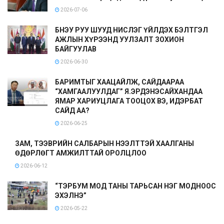
2026-07-06
БНЭУ РУУ ШУУД НИСЛЭГ ҮЙЛДЭХ БЭЛТГЭЛ
АЖЛЫН ХҮРЭЭНД УУЛЗАЛТ ЗОХИОН
БАЙГУУЛАВ
2026-06-30
БАРИМТЫГ ХААЦАЙЛЖ, САЙДААРАА
“ХАМГААЛУУЛДАГ” Я.ЭРДЭНЭСАЙХАНДАА
ЯМАР ХАРИУЦЛАГА ТООЦОХ ВЭ, ИДЭРБАТ
САЙД АА?
2026-06-25
ЗАМ, ТЭЭВРИЙН САЛБАРЫН НЭЭЛТТЭЙ ХААЛГАНЫ
ӨДӨРЛӨГТ АМЖИЛТТАЙ ОРОЛЦЛОО
2026-06-12
“ТЭРБУМ МОД ТАНЫ ТАРЬСАН НЭГ МОДНООС
ЭХЭЛНЭ”
2026-05-22