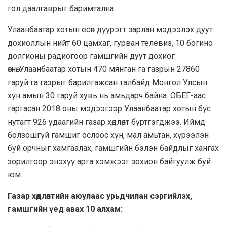
гол даалгаврыг баримтална.
Улаанбаатар хотын есөн дүүрэгт зарлан мэдээлэх дуут
дохиоллын нийт 60 цамхаг, гурван телевиз, 10 богино
долгионы радиогоор гамшгийн дуут дохиог
өгнө. Улаанбаатар хотын 470 мянган га газрын 27860
гаруй га газрыг барилгажсан талбайд Монгол Улсын
хүн амын 30 гаруй хувь нь амьдарч байна. ОБЕГ-аас
гаргасан 2018 оны мэдээгээр Улаанбаатар хотын бүс
нутагт 926 удаагийн газар хөдлөлт бүртгэгджээ. Иймд
болзошгүй гамшиг ослоос хүн, мал амьтан, хүрээлэн
буй орчныг хамгаалах, гамшгийн бэлэн байдлыг хангах
зорилгоор энэхүү арга хэмжээг зохион байгуулж буй
юм.
Газар хөдлөлтийн аюулаас урьдчилан сэргийлэх,
гамшгийн үед авах 10 алхам: