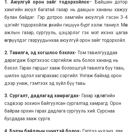
1. Аюулгүй орон зайг тодорхойлох
– Байшин дотор
хамгийн аюул багатай газар нь даацын хананы хажуу
булан байдаг. Гэр дотроо хамгийн аюулгүй гэсэн 3-4
цэгийг тодорхойлж өрхийн гишүүн бүрт хэлж таниул. Мөн
ажлын газар, сургууль, цэцэрлэг гэх мэт ихэнх цагаа
өнгөрүүлдэг газруудынхаа аюулгүй орон зайг тодорхойл.
2. Тавилга, эд хогшлоо бэхлэх-
Том тавилгууддаа
дарагдаж бэртэхээс сэргийлж аль болох хананд нь
бэхэл. Гарах гарцыг хааж болзошгүй тавилга бүү тавь,
шилэн эдлэл хагарахаас сэргийл. Унтаж байхад орон
дээр унаж, гэмтээх эд зүйл бүү тавь.
3. Сургалт, дадлагад хамрагдах-
Газар хөдлөлтийн
сэдвээр зохион байгуулсан сургалтад хамрагд. Орон
байраа орхин гарах дадлага сургууль хий. Сурснаа
бусдадаа зааж сурга.
4. Бэлэн байдлын цүнхтэй болох-
Гэртээ чүдэнз, лаа,