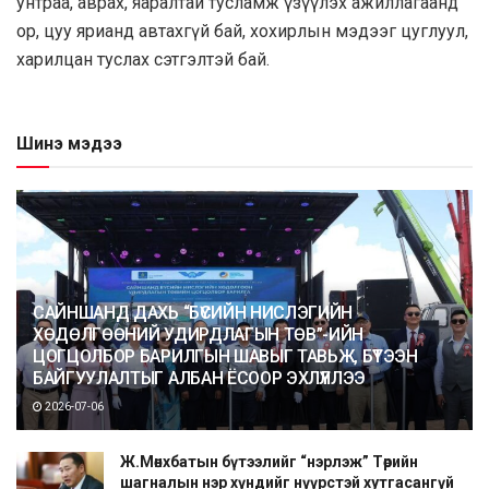
унтраа, аврах, яаралтай тусламж үзүүлэх ажиллагаанд
ор, цуу ярианд автахгүй бай, хохирлын мэдээг цуглуул,
харилцан туслах сэтгэлтэй бай.
Шинэ мэдээ
САЙНШАНД ДАХЬ “БҮСИЙН НИСЛЭГИЙН
ХӨДӨЛГӨӨНИЙ УДИРДЛАГЫН ТӨВ”-ИЙН
ЦОГЦОЛБОР БАРИЛГЫН ШАВЫГ ТАВЬЖ, БҮТЭЭН
БАЙГУУЛАЛТЫГ АЛБАН ЁСООР ЭХЛҮҮЛЛЭЭ
2026-07-06
Ж.Мөнхбатын бүтээлийг “нэрлэж” Төрийн
шагналын нэр хүндийг нүүрстэй хутгасангүй