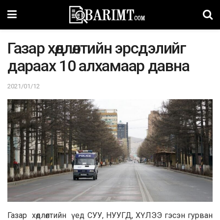
Газар хөдлөлтийн эрсдэлийг
дараах 10 алхамаар давна
2021/01/12
Газар хөдлөлтийн үед СУУ, НУУГД, ХҮЛЭЭ гэсэн гурван