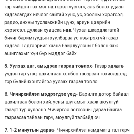
гар чийдэн гэх мэт нөөц гэрэл үүсгэгч, аль болох удаан
хадгалагдах илчлэг сайтай хүнс, ус, хоолны хэрэгсэл,
радио, анхны тусламжийн цүнх, ариун цэврийн
хэрэгсэл, дулаан хувцсаа нөөцөл. Чухал шаардлагатай
бичиг баримтуудын хуулбараа ус нэвтрэхгүй газар
хадгал. Тэдгээрийг хаана байрлуулсныг болон яаж
ашиглахыг хүн бүр мэддэг байх.
5. Уулзах цаг, амьдрах газраа товлох-
Газар хөдлөлтөөс
үүдэн гар утас, цахилгаан холбоо тасарсан тохиолдолд
гэр бүлийнхэнтэйгээ уулзах газраа товло.
6. Чичирхийлэл мэдрэгдэх үед-
Барилга дотор байвал
цахилгаан болон хий, усны шугамыг хааж аюулгүй
газарт түр хүлээнэ. Чичиргээ зогссоны дараа байгаа
газраасаа тайван гарч, аюулгүй талбайд оч.
7. 1-2 минутын дараа-
Чичирхийлэл намдмагц гал гарч