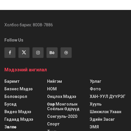
Холбоо барих: 8008-7886
Follow Us
Мэдээний ангилал
Баримт
Нийгэм
Урлаг
Бизнес Мэдээ
НОМ
Фото
Боловсрол
Онцлох Мэдээ
ХАН-УУЛ ДҮҮРЭГ
Бусад
Өвөр Монголын
Хууль
Соёлын Өдрүүд
Видео Мэдээ
Шинжлэх Ухаан
Сонгууль-2020
Гадаад Мэдээ
Эдийн Засаг
Спорт
Зөвлөгөө
ЭМЯ