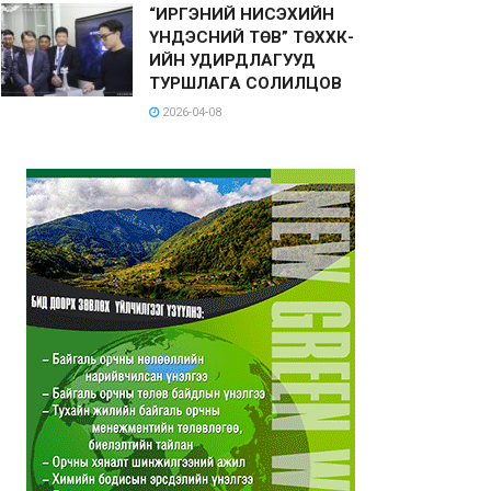
“ИРГЭНИЙ НИСЭХИЙН
ҮНДЭСНИЙ ТӨВ” ТӨХХК-
ИЙН УДИРДЛАГУУД
ТУРШЛАГА СОЛИЛЦОВ
2026-04-08