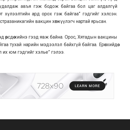
худалдаж авъя гэж бодож байгаа бол цаг алдалгүй
т хүлээлтийн ард орох гэж байгаа” гэдгийг хэлсэн.
Астразаникагийн вакцин хөгжүүлэгч нартай ярьсан.
 өөрсдөө хийнэ гээд явж байна. Орос, Хятадын вакцины
аа тухай нарийн мэдээлэл байхгүй байгаа. Ерөнхийдөө
 их юм гэдгийг хэлье” гэлээ.