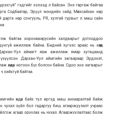
үрэхгүй” гэдгийг хэлээд л байсан. Энэ гаргаж байгаа
рга Содбаатар, Эрүүл мэндийн сайд Мөнхсайхан нар
ай дарга нар сонгууль, PR, хулгай гурвыг л маш сайн
на.
үүлж байгаа коронавирусийн халдварыг дотооддоо
үнгүй ажиллаж байна. Бидний зүгээс араас нь хөөгөөд
 Дархан-Уул аймагт яаж ажиллаж ямар хугацаанд
зүүлсэн. Дархан-Уул аймгийн загвараар Эрдэнэт,
ж өнөөдөр ногоон бүс болсон байна. Одоо энэ загварыг
ч хийхгүй байгаа.
мгийн өндөр байх тул иргэд маш анхааралтай байж
гийн чухал зүйл бол гадаргуу биш агааржуулалт учраас
ойлгож агаар оруулах нь чухал. Агааржуулалтаас болж