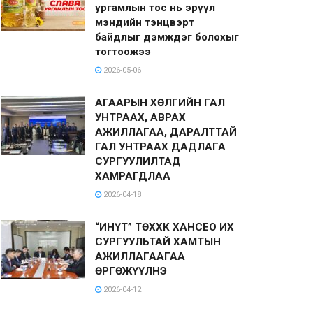
ургамлын тос нь эрүүл
мэндийн тэнцвэрт
байдлыг дэмждэг болохыг
тогтоожээ
2026-05-06
АГААРЫН ХӨЛГИЙН ГАЛ
УНТРААХ, АВРАХ
АЖИЛЛАГАА, ДАРАЛТТАЙ
ГАЛ УНТРААХ ДАДЛАГА
СУРГУУЛИЛТАД
ХАМРАГДЛАА
2026-04-18
“ИНҮТ” ТӨХХК ХАНСЕО ИХ
СУРГУУЛЬТАЙ ХАМТЫН
АЖИЛЛАГААГАА
ӨРГӨЖҮҮЛНЭ
2026-04-12