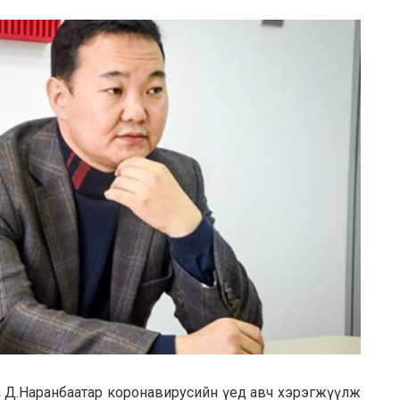
арга Д.Наранбаатар коронавирусийн үед авч хэрэгжүүлж