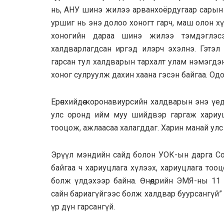
нь, АНУ шинэ жилээ арванхоёрдугаар сарын 25-
уршиг нь энэ долоо хоногт гарч, маш олон х
хоногийн дараа шинэ жилээ тэмдэглэс
халдварлагдсан иргэд илэрч эхэлнэ. Гэтэл
гарсан тул халдварын тархалт улам нэмэгдэн
хоног сулруулж дахин хаана гэсэн байгаа. Одо
Ерөнхийдөө коронавиурсийн халдварын энэ үе
улс оронд ийм муу шийдвэр гаргаж хариуц
тооцож, ажлаасаа халагддаг. Харин манай улс 
Эрүүл мэндийн сайд болон УОК-ын дарга Сод
байгаа ч хариуцлага хүлээх, хариуцлага тоо
болж үлдэхээр байна. Өнөөдрийн ЭМЯ-ны 11 
сайн бариагүйгээс болж халдвар буурсангүй” г
үр дүн гарсангүй.