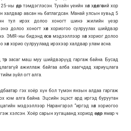
ны өдөр тэмдэглэсэн. Тухайн үеийн хөл хөдөлгөөний хор
үн халдвар авсан нь батлагдсан. Манай улсын хувьд 5
эн тул ирэх долоо хоногт шинэ жилийн үеэр
 энэ долоо хоногт хөл хориогоо сулруулах шийдвэр
э. ЭМЯ-ны бидэнд өгсөн мэдээллээр хөл хориог долоо
о хөл хорио сулруулаад ирэхээр халдвар улам асна.
д төр засаг маш муу шийдвэрүүд гаргаж байна. Бусад
лагагүй ажиллаж байгаа алба хаагчдад хариуцлага
тийм зүйл огт алга.
баатар гэх хоёр хүн бол түмэн янзын алдаа гаргаж
цох юм алга байна. Эцсийн эцэст ард иргэд буруутан
цагийн мэдээллээр Нарангэрэл “иргэд хөл хориогоо
эж хэлсэн. Хоёр сарын хугацаанд хориод өнөөдөр ямар ч