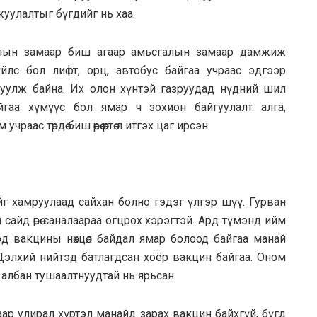
уулалтыг бүгдийг нь хаа.
слын замаар биш агаар амьсгалын замаар дамжиж
йлс бол лифт, орц, автобус байгаа учраас эдгээр
руулж байна. Их олон хүнтэй газруудад нүдний шил
йгаа хүмүүс бол ямар ч зохион байгуулалт алга,
 төрдөө биш өөрөө өөртөө л итгэх цаг ирсэн.
йг хамруулаад сайхан болно гэдэг үлгэр шүү. Гурван
айд өөрөө саналаараа огцрох хэрэгтэй. Ард түмэнд ийм
эд вакцины нөхцөл байдал ямар болоод байгаа манай
элхий нийтэд батлагдсан хоёр вакцин байгаа. Оном
эх албан тушаалтнуудтай нь ярьсан.
аар улирал хүртэл манайд зарах вакцин байхгүй, бүгд