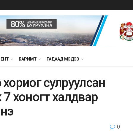
МЕНТ
БАРИМТ
ГАДААД МЭДЭЭ
л хориог сулруулсан
х 7 хоногт халдвар
энэ
0