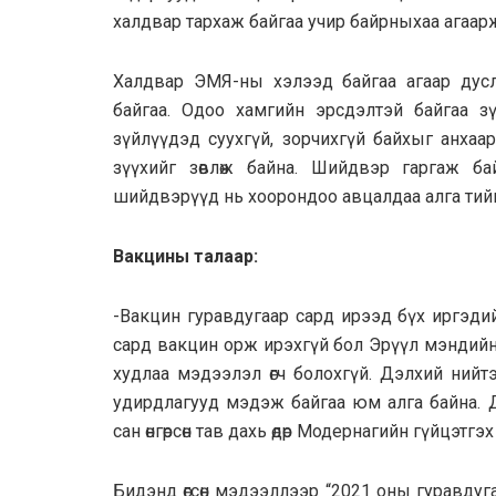
халдвар тархаж байгаа учир байрныхаа агаарж
Халдвар ЭМЯ-ны хэлээд байгаа агаар ду
байгаа. Одоо хамгийн эрсдэлтэй байгаа зү
зүйлүүдэд суухгүй, зорчихгүй байхыг анхаа
зүүхийг зөвлөж байна. Шийдвэр гаргаж ба
шийдвэрүүд нь хоорондоо авцалдаа алга тийм учраас
Вакцины талаар:
-Вакцин гуравдугаар сард ирээд бүх иргэди
сард вакцин орж ирэхгүй бол Эрүүл мэндийн с
худлаа мэдээлэл өгч болохгүй. Дэлхий нийт
удирдлагууд мэдэж байгаа юм алга байна. Д
сан өнгөрсөн тав дахь өдөр Модернагийн гүйцэтг
Бидэнд өгсөн мэдээллээр “2021 оны гуравдуг