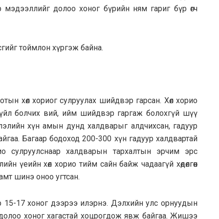
 мэдээллийг долоо хоног бүрийн ням гариг бүр өгч
сгийг тоймлон хүргэж байна.
хотын хөл хориог сулруулах шийдвэр гарсан. Хөл хорио
үйл болчих вий, ийм шийдвэр гаргаж болохгүй шүү
слэлийн хүн амын дунд халдварыг алдчихсан, гадуур
йгаа. Багаар бодоход 200-300 хүн гадуур халдвартай
рио сулруулснаар халдварын тархалтын эрчим эрс
н үеийн хөл хорио тийм сайн байж чадаагүй хөдөлгөөн
хамт шинэ оноо угтсан.
 15-17 хоног дээрээ илэрнэ. Дэлхийн улс орнуудын
долоо хоног хагастай хоцрогдож явж байгаа. Жишээ