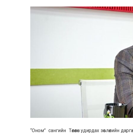
“Oном” сангийн Төлөөлөн удирдах зөвлөлийн д