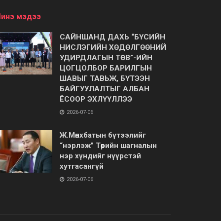
инэ мэдээ
САЙНШАНД ДАХЬ “БҮСИЙН
НИСЛЭГИЙН ХӨДӨЛГӨӨНИЙ
УДИРДЛАГЫН ТӨВ”-ИЙН
ЦОГЦОЛБОР БАРИЛГЫН
ШАВЫГ ТАВЬЖ, БҮТЭЭН
БАЙГУУЛАЛТЫГ АЛБАН
ЁСООР ЭХЛҮҮЛЛЭЭ
2026-07-06
Ж.Мөнхбатын бүтээлийг
“нэрлэж” Төрийн шагналын
нэр хүндийг нүүрстэй
хутгасангүй
2026-07-06