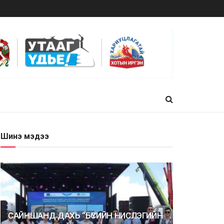
Шинэ мэдээ
САЙНШАНД ДАХЬ “БҮСИЙН НИСЛЭГИЙН