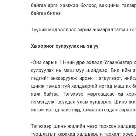
байгаа арга хэмжээ болоод вакцины талаар
байгаа билээ.
Түүний мэдээллээс зарим анхаарал татсан хэ
Хөл хориог сулруулах нь зөв үү:
-Энэ сарын 11-ний өдрөөс эхлээд Улаанбаатар 
сулруулах нь маш муу шийдвэр. Бид ийм з
гэдгийг анхааруулж ирсэн. Нэгдүгээрт, ний
шинж тэмдэггүй халдвартай иргэд маш их ба
явж байгаа. Тэгэхээр маргаашаас хөл хо
нэмэгдэж, асуудал улам хүндэрнэ. Шинэ жилий
ихтэй, иргэд найз нөхөд, хамаатан садангаараа 
Тэгэхээр шинэ жилийн үеэр тархсан халдвар
туршлагыг харахад халдварын тархалт хоёр 