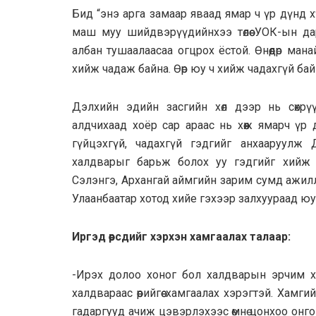
Бид “энэ арга замаар яваад ямар ч үр дүнд х
маш муу шийдвэрүүдийнхээ төлөө УОК-ын да
албан тушаалаасаа огцрох ёстой. Өнөөдөр ман
хийж чадаж байна. Өөр юу ч хийж чадахгүй бай
Дэлхийн эдийн засгийн хөл дээр нь сөхр
алдчихаад хоёр сар араас нь хөөж ямарч үр д
гүйцэхгүй, чадахгүй гэдгийг анхааруулж
халдварыг барьж болох уу гэдгийг хийж ү
Сэлэнгэ, Архангай аймгийн зарим сумд ажилла
Улаанбаатар хотод хийе гэхээр залхуураад юу 
Иргэд өөрсдийг хэрхэн хамгаалах талаар:
-Ирэх долоо хоног бол халдварын эрчим ха
халдвараас өөрийгөө хамгаалах хэрэгтэй. Хам
гадаргууд ачиж цэвэрлэхээс өмнө цонхоо онг