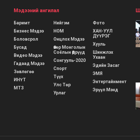
Мэдээний ангилал
Ш
Баримт
Нийгэм
Фото
Бизнес Мэдээ
НОМ
ХАН-УУЛ
ДҮҮРЭГ
Боловсрол
Онцлох Мэдээ
Хууль
Бусад
Өвөр Монголын
Соёлын Өдрүүд
Шинжлэх
Видео Мэдээ
Ухаан
Сонгууль-2020
Гадаад Мэдээ
Эдийн Засаг
Спорт
Зөвлөгөө
ЭМЯ
Түүх
ИНҮТ
Энтертайнмент
Улс Төр
МТЗ
Эрүүл Мэнд
Урлаг