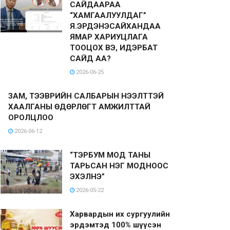
САЙДААРАА
“ХАМГААЛУУЛДАГ”
Я.ЭРДЭНЭСАЙХАНДАА
ЯМАР ХАРИУЦЛАГА
ТООЦОХ ВЭ, ИДЭРБАТ
САЙД АА?
2026-06-25
ЗАМ, ТЭЭВРИЙН САЛБАРЫН НЭЭЛТТЭЙ
ХААЛГАНЫ ӨДӨРЛӨГТ АМЖИЛТТАЙ
ОРОЛЦЛОО
2026-06-12
“ТЭРБУМ МОД ТАНЫ
ТАРЬСАН НЭГ МОДНООС
ЭХЭЛНЭ”
2026-05-22
Харвардын их сургуулийн
эрдэмтэд 100% шүүсэн