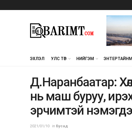
ЭХЛЭЛ
УЛС ТӨР
НИЙГЭМ
ЭНТЕРТАЙН
Д.Наранбаатар: Хө
нь маш буруу, ирэ
эрчимтэй нэмэгд
2021/01/10
in
Бусад