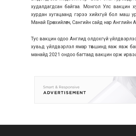
худалдагдсан байгаа. Монгол Улс вакцин 
хурдан хугацаанд гэрээ хийхгүй бол маш ур
Манай Ерөнхийлөгч, Сангийн сайд нар Английн 
Тус вакцин одоо Англид олдохгүй үйлдвэрлээд
хувьд үйлдвэрлэл ямар төвшинд яаж явж байг
манайд 2021 ондоо багтаад вакцин орж ирвэл