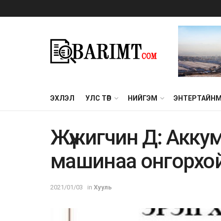
ЭХЛЭЛ
УЛС ТӨР
НИЙГЭМ
ЭНТЕРТАЙН
Жүжигчин Д: Aккум
машинаа онгорхо
2021/01/03
in
Хууль