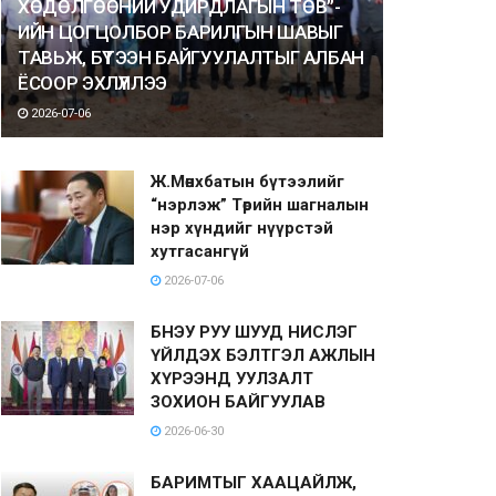
ХӨДӨЛГӨӨНИЙ УДИРДЛАГЫН ТӨВ”-
ИЙН ЦОГЦОЛБОР БАРИЛГЫН ШАВЫГ
ТАВЬЖ, БҮТЭЭН БАЙГУУЛАЛТЫГ АЛБАН
ЁСООР ЭХЛҮҮЛЛЭЭ
2026-07-06
Ж.Мөнхбатын бүтээлийг
“нэрлэж” Төрийн шагналын
нэр хүндийг нүүрстэй
хутгасангүй
2026-07-06
БНЭУ РУУ ШУУД НИСЛЭГ
ҮЙЛДЭХ БЭЛТГЭЛ АЖЛЫН
ХҮРЭЭНД УУЛЗАЛТ
ЗОХИОН БАЙГУУЛАВ
2026-06-30
БАРИМТЫГ ХААЦАЙЛЖ,