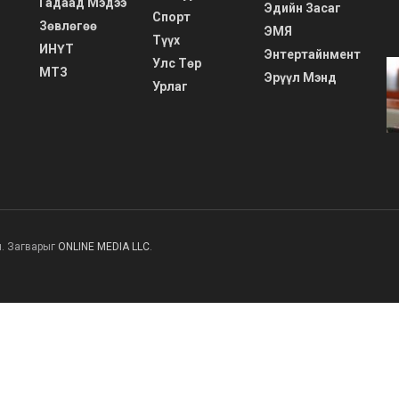
Гадаад Мэдээ
Эдийн Засаг
Спорт
Зөвлөгөө
ЭМЯ
Түүх
ИНҮТ
Энтертайнмент
Улс Төр
МТЗ
Эрүүл Мэнд
Урлаг
н. Загварыг
ONLINE MEDIA LLC
.