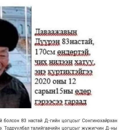
гүй болсон 83 настай Д-гийн цогцсыг Сонгинохайрхан
жээ. Тодруулбал талийгаачийн цогцсыг жүжигчин Д-ны