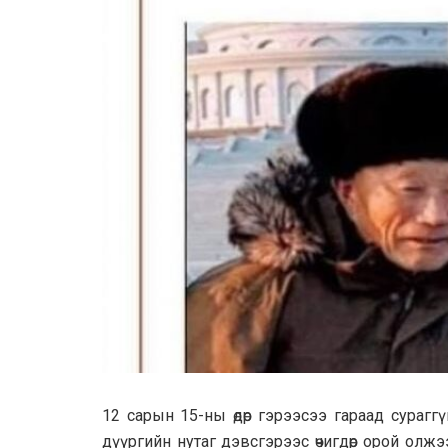
12 сарын 15-ны өдөр гэрээсээ гараад сураг
дүүргийн нутаг дэвсгэрээс өчигдөр орой ол