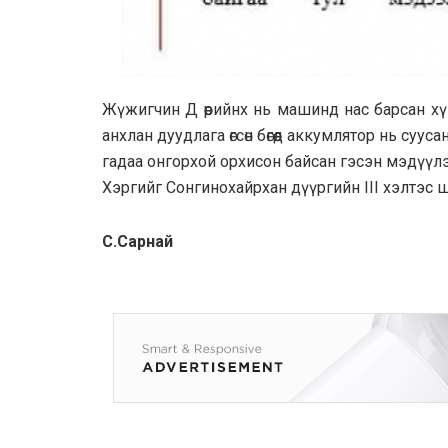
Жүжигчин Д өөрийнх нь машинд нас барсан хүн
анхлан дуудлага өгсөн бөгөөд аккумлятор нь с
гадаа онгорхой орхисон байсан гэсэн мэдүүлэг
Хэргийг Сонгинохайрхан дүүргийн III хэлтэс 
С.Сарнай