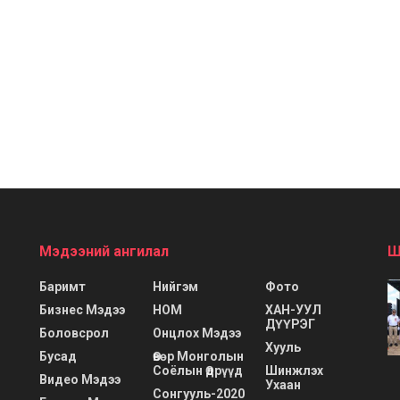
Мэдээний ангилал
Ш
Баримт
Нийгэм
Фото
Бизнес Мэдээ
НОМ
ХАН-УУЛ
ДҮҮРЭГ
Боловсрол
Онцлох Мэдээ
Хууль
Бусад
Өвөр Монголын
Соёлын Өдрүүд
Шинжлэх
Видео Мэдээ
Ухаан
Сонгууль-2020