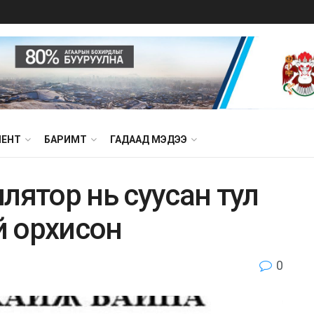
МЕНТ
БАРИМТ
ГАДААД МЭДЭЭ
лятор нь суусан тул
й орхисон
0