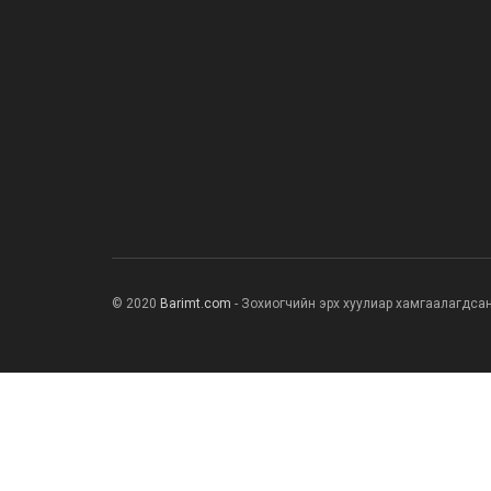
© 2020
Barimt.com
- Зохиогчийн эрх хуулиар хамгаалагдса