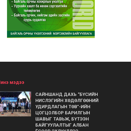
инэ мэдээ
САЙНШАНД ДАХЬ “БҮСИЙН
НИСЛЭГИЙН ХӨДӨЛГӨӨНИЙ
УДИРДЛАГЫН ТӨВ”-ИЙН
ЦОГЦОЛБОР БАРИЛГЫН
ШАВЫГ ТАВЬЖ, БҮТЭЭН
БАЙГУУЛАЛТЫГ АЛБАН