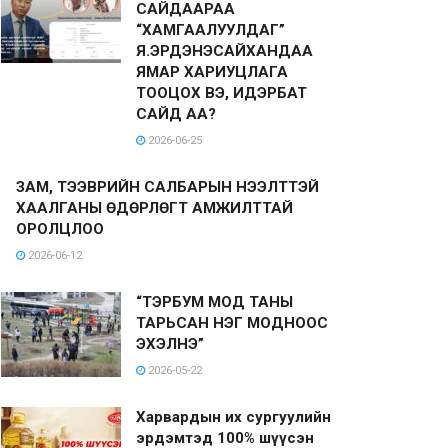
САЙДААРАА
“ХАМГААЛУУЛДАГ”
Я.ЭРДЭНЭСАЙХАНДАА
ЯМАР ХАРИУЦЛАГА
ТООЦОХ ВЭ, ИДЭРБАТ
САЙД АА?
2026-06-25
ЗАМ, ТЭЭВРИЙН САЛБАРЫН НЭЭЛТТЭЙ
ХААЛГАНЫ ӨДӨРЛӨГТ АМЖИЛТТАЙ
ОРОЛЦЛОО
2026-06-12
“ТЭРБУМ МОД ТАНЫ
ТАРЬСАН НЭГ МОДНООС
ЭХЭЛНЭ”
2026-05-22
Харвардын их сургуулийн
эрдэмтэд 100% шүүсэн