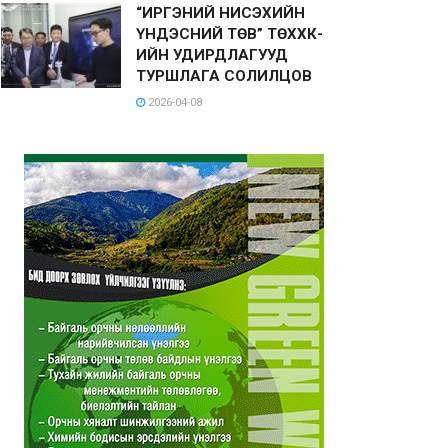
“ИРГЭНИЙ НИСЭХИЙН
ҮНДЭСНИЙ ТӨВ” ТӨХХК-
ИЙН УДИРДЛАГУУД
ТУРШЛАГА СОЛИЛЦОВ
2026-04-08