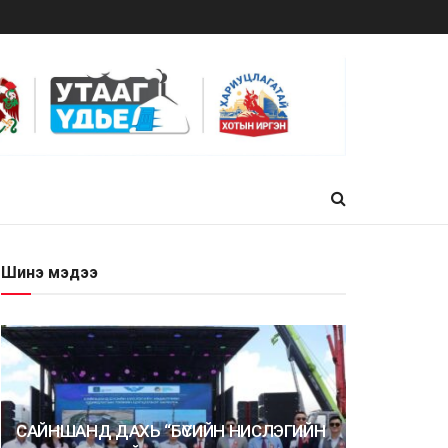
Шинэ мэдээ
САЙНШАНД ДАХЬ “БҮСИЙН НИСЛЭГИЙН