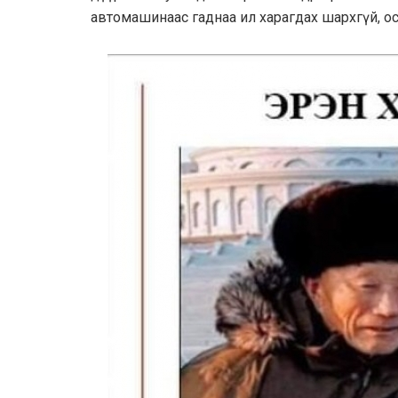
автомашинаас гаднаа ил харагдах шархгүй, ос