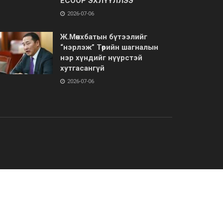
ЁСООР ЭХЛҮҮЛЛЭЭ
2026-07-06
Ж.Мөнхбатын бүтээлийг
“нэрлэж” Төрийн шагналын
нэр хүндийг нүүрстэй
хутгасангүй
2026-07-06