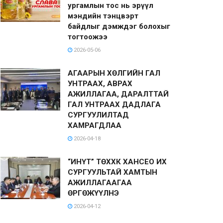
ургамлын тос нь эрүүл
мэндийн тэнцвэрт
байдлыг дэмждэг болохыг
тогтоожээ
2026-05-06
АГААРЫН ХӨЛГИЙН ГАЛ
УНТРААХ, АВРАХ
АЖИЛЛАГАА, ДАРАЛТТАЙ
ГАЛ УНТРААХ ДАДЛАГА
СУРГУУЛИЛТАД
ХАМРАГДЛАА
2026-04-18
“ИНҮТ” ТӨХХК ХАНСЕО ИХ
СУРГУУЛЬТАЙ ХАМТЫН
АЖИЛЛАГААГАА
ӨРГӨЖҮҮЛНЭ
2026-04-12