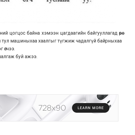
ий цогцос байна хэмээн цагдаагийн байгууллагад өөрөө
уусан тул машиныхаа хаалгыг түгжиж чадалгүй байрныхаа
 өгчээ.
шалгаж буй ажээ.