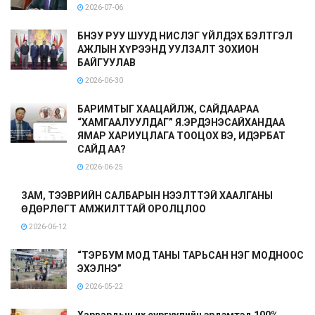
2026-07-06
БНЭУ РУУ ШУУД НИСЛЭГ ҮЙЛДЭХ БЭЛТГЭЛ
АЖЛЫН ХҮРЭЭНД УУЛЗАЛТ ЗОХИОН
БАЙГУУЛАВ
2026-06-30
БАРИМТЫГ ХААЦАЙЛЖ, САЙДААРАА
“ХАМГААЛУУЛДАГ” Я.ЭРДЭНЭСАЙХАНДАА
ЯМАР ХАРИУЦЛАГА ТООЦОХ ВЭ, ИДЭРБАТ
САЙД АА?
2026-06-25
ЗАМ, ТЭЭВРИЙН САЛБАРЫН НЭЭЛТТЭЙ ХААЛГАНЫ
ӨДӨРЛӨГТ АМЖИЛТТАЙ ОРОЛЦЛОО
2026-06-12
“ТЭРБУМ МОД ТАНЫ ТАРЬСАН НЭГ МОДНООС
ЭХЭЛНЭ”
2026-05-22
Харвардын их сургуулийн эрдэмтэд 100%