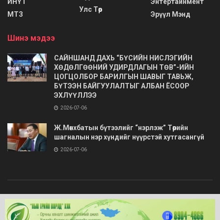
ИНҮТ
Энтертайнмент
Улс Төр
МТЗ
Эрүүл Мэнд
Шинэ мэдээ
САЙНШАНД ДАХЬ “БҮСИЙН НИСЛЭГИЙН
ХӨДӨЛГӨӨНИЙ УДИРДЛАГЫН ТӨВ”-ИЙН
ЦОГЦОЛБОР БАРИЛГЫН ШАВЫГ ТАВЬЖ,
БҮТЭЭН БАЙГУУЛАЛТЫГ АЛБАН ЁСООР
ЭХЛҮҮЛЛЭЭ
2026-07-06
Ж.Мөнхбатын бүтээлийг “нэрлэж” Төрийн
шагналын нэр хүндийг нүүрстэй хутгасангүй
2026-07-06
© 2020
Barimt.com
- Зохиогчийн эрх хуулиар хамгаалагдсан. Загварыг
ONLINE MEDIA LLC
.