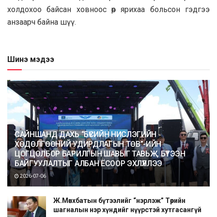
холдохоо байсан ховноос өөр ярихаа больсон гэдгээ
анзаарч байна шүү.
Шинэ мэдээ
САЙНШАНД ДАХЬ “БҮСИЙН НИСЛЭГИЙН
ХӨДӨЛГӨӨНИЙ УДИРДЛАГЫН ТӨВ”-ИЙН
ЦОГЦОЛБОР БАРИЛГЫН ШАВЫГ ТАВЬЖ, БҮТЭЭН
БАЙГУУЛАЛТЫГ АЛБАН ЁСООР ЭХЛҮҮЛЛЭЭ
2026-07-06
Ж.Мөнхбатын бүтээлийг “нэрлэж” Төрийн
шагналын нэр хүндийг нүүрстэй хутгасангүй