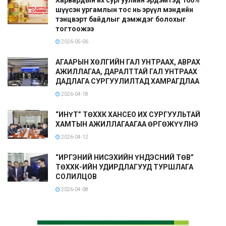
шүүсэн ургамлын тос нь эрүүл мэндийн
тэнцвэрт байдлыг дэмждэг болохыг
тогтоожээ
2026-05-06
АГААРЫН ХӨЛГИЙН ГАЛ УНТРААХ, АВРАХ
АЖИЛЛАГАА, ДАРАЛТТАЙ ГАЛ УНТРААХ
ДАДЛАГА СУРГУУЛИЛТАД ХАМРАГДЛАА
2026-04-18
“ИНҮТ” ТӨХХК ХАНСЕО ИХ СУРГУУЛЬТАЙ
ХАМТЫН АЖИЛЛАГААГАА ӨРГӨЖҮҮЛНЭ
2026-04-12
“ИРГЭНИЙ НИСЭХИЙН ҮНДЭСНИЙ ТӨВ”
ТӨХХК-ИЙН УДИРДЛАГУУД ТУРШЛАГА
СОЛИЛЦОВ
2026-04-08