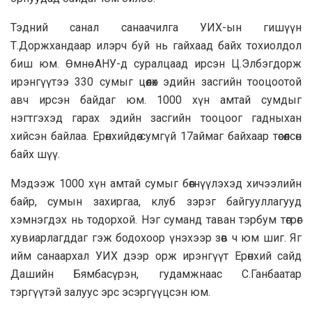
Тэдний санал санаачилга УИХ-ын гишүүн
Т.Доржхандаар илэрч буй нь гайхаад байх тохиолдол
биш юм. Өмнө АНУ-д суралцаад ирсэн Ц.Элбэгдорж
ирэнгүүтээ 330 сумыг цөөлөх эдийн засгийн тооцоотой
авч ирсэн байдаг юм. 1000 хүн амтай сумдыг
нэгтгэхэд гарах эдийн засгийн тооцоог гадныхан
хийсэн байлаа. Ерөнхийдөө сумгүй 17аймаг байхаар төсөөлсөн
байх шүү.
Мэдээж 1000 хүн амтай сумыг бөөгнүүлэхэд хичээлийн
байр, сумын захиргаа, клуб зэрэг байгууллагууд
хэмнэгдэх нь тодорхой. Нэг суманд таван тэрбум төгрөг
хувиарлагддаг гэж бодохоор үнэхээр зөв ч юм шиг. Яг
ийм санаархал УИХ дээр орж ирэнгүүт Ерөнхий сайд
Дашийн Бямбасүрэн, гудамжнаас С.Ганбаатар
тэргүүтэй залуус эрс эсэргүүцсэн юм.