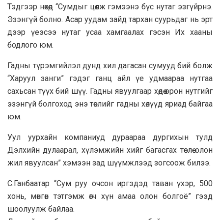
Тэдгээр нөхөд “Сумдыг цөөлж гэмээнэ бүс нутаг эзгүйрнэ.
Эзэнгүй болно. Асар уудам зайд тархан суурьдаг нь эрт
дээр үеэсээ нутаг усаа хамгаалах гэсэн Их хааны
бодлого юм.
Гадны түрэмгийлэл дунд хил дагасан сумууд бий болж
“Харуул занги” гэдэг ганц айл үе удмаараа нутгаа
сахьсан түүх бий шүү. Гадны явуулгаар хөдөө орон нутгийг
эзэнгүй болгоход энэ төслийг гадны хөлүүд яриад байгаа
юм.
Уул уурхайн компаниуд дураараа дургихын тулд
Дэлхийн дулаарал, хүлэмжийн хийг багасгах төслөө олон
жил явуулсан” хэмээн зад шүүмжлээд зогсоож билээ.
С.Ганбаатар “Сум руу очсон иргэдэд таван үхэр, 500
хонь, мөнгөн тэтгэмж өгч хүн амаа олон болгоё” гээд
шоолуулж байлаа.