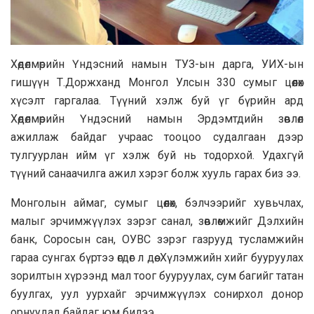
Хөдөлмөрийн Үндэсний намын ТУЗ-ын дарга, УИХ-ын
гишүүн Т.Доржханд Монгол Улсын 330 сумыг цөөлөх
хүсэлт гаргалаа. Түүний хэлж буй үг бүрийн ард
Хөдөлмөрийн Үндэсний намын Эрдэмтдийн зөвлөл
ажиллаж байдаг учраас тооцоо судалгаан дээр
тулгуурлан ийм үг хэлж буй нь тодорхой. Удахгүй
түүний санаачилга ажил хэрэг болж хууль гарах биз ээ.
Монголын аймаг, сумыг цөөлөх, бэлчээрийг хувьчлах,
малыг эрчимжүүлэх зэрэг санал, зөвлөмжийг Дэлхийн
банк, Соросын сан, ОУВС зэрэг газрууд тусламжийн
гараа сунгах бүртээ өгдөг л дөө. Хүлэмжийн хийг бууруулах
зорилтын хүрээнд мал тоог бууруулах, сум багийг татан
буулгах, уул уурхайг эрчимжүүлэх сонирхол донор
орнуудад байдаг юм билээ.