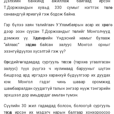
Дэлхийн банкинд ажиллаж байгаад ирсэн
Т.Доржхандын хувьд 330 сумыг нэгтгэх төслөө
санаандгүй яриагүй гэж бодож байна.
Гэр бүлээ хаян талийгаач У.Уламбаярын асар их хөрөнгө
дээр эзэн суусан Т.Доржхандыг төслийг Монголчууд
дэмжих үү. Хөдөлмөрийн Үндэсний намыг булааж
“айлаас” хөөгдөхөө байсан залуус Монгол орныг
эзэнгүйдүүлэх хүсэлтэй гэж үү?
Өөрсдийгөө гадаадад сургууль төгссөн (тархиа угаалгасан
залуус) түүх рүүгээ ч нулимаад барууныг шүтэн
бишрээд ард иргэдээ харанхуй бүдүүлгээр их дуудах
юм. Монгол гэдэг чинь шавар оромжид
шамбааралдан суудаггүй талын энгээр нүүж тэнгэрийн
эрхшээл дор амьдардаг амьтан түмэн.
Сүүлийн 30 жил гадаадад болсон, болоогүй сургууль
төгсөөд ирсэн их мэдэгч нарын балгаар хонхороосоо