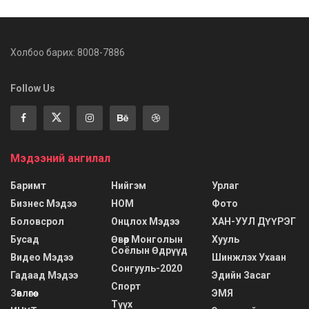
Холбоо барих: 8008-7886
Follow Us
Мэдээний ангилал
Баримт
Нийгэм
Урлаг
Бизнес Мэдээ
НОМ
Фото
Боловсрол
Онцлох Мэдээ
ХАН-УУЛ ДҮҮРЭГ
Бусад
Өвөр Монголын
Хууль
Соёлын Өдрүүд
Видео Мэдээ
Шинжлэх Ухаан
Сонгууль-2020
Гадаад Мэдээ
Эдийн Засаг
Спорт
Зөвлөгөө
ЭМЯ
Түүх