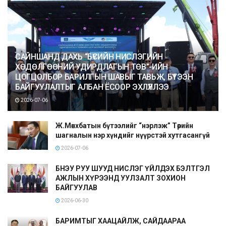
САЙНШАНД ДАХЬ “БҮСИЙН НИСЛЭГИЙН
ХӨДӨЛГӨӨНИЙ УДИРДЛАГЫН ТӨВ”-ИЙН
ЦОГЦОЛБОР БАРИЛГЫН ШАВЫГ ТАВЬЖ, БҮТЭЭН
БАЙГУУЛАЛТЫГ АЛБАН ЁСООР ЭХЛҮҮЛЛЭЭ
2026-07-06
Ж.Мөнхбатын бүтээлийг “нэрлэж” Төрийн
шагналын нэр хүндийг нүүрстэй хутгасангүй
2026-07-06
БНЭУ РУУ ШУУД НИСЛЭГ ҮЙЛДЭХ БЭЛТГЭЛ
АЖЛЫН ХҮРЭЭНД УУЛЗАЛТ ЗОХИОН
БАЙГУУЛАВ
2026-06-30
БАРИМТЫГ ХААЦАЙЛЖ, САЙДААРАА