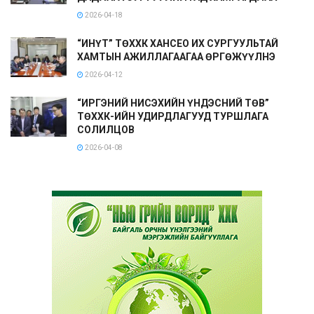
2026-04-18
“ИНҮТ” ТӨХХК ХАНСЕО ИХ СУРГУУЛЬТАЙ
ХАМТЫН АЖИЛЛАГААГАА ӨРГӨЖҮҮЛНЭ
2026-04-12
“ИРГЭНИЙ НИСЭХИЙН ҮНДЭСНИЙ ТӨВ”
ТӨХХК-ИЙН УДИРДЛАГУУД ТУРШЛАГА
СОЛИЛЦОВ
2026-04-08