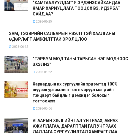
“ХАМГААЛУУЛДАГ” Я.ЭРДЭНЭСАЙХАНДАА
ЯМАР ХАРИУЦЛАГА ТООЦОХ ВЭ, ИДЭРБАТ
САЙД АА?
2026-06-25
ЗАМ, ТЭЭВРИЙН САЛБАРЫН НЭЭЛТТЭЙ ХААЛГАНЫ
ӨДӨРЛӨГТ АМЖИЛТТАЙ ОРОЛЦЛОО
2026-06-12
“ТЭРБУМ МОД ТАНЫ ТАРЬСАН НЭГ МОДНООС
ЭХЭЛНЭ”
2026-05-22
Харвардын их сургуулийн эрдэмтэд 100%
шүүсэн ургамлын тос нь эрүүл мэндийн
тэнцвэрт байдлыг дэмждэг болохыг
тогтоожээ
2026-05-06
АГААРЫН ХӨЛГИЙН ГАЛ УНТРААХ, АВРАХ
АЖИЛЛАГАА, ДАРАЛТТАЙ ГАЛ УНТРААХ
ДАДЛАГА СУРГУУЛИЛТАД ХАМРАГДЛАА