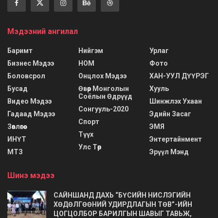
Мэдээний ангилал
Баримт
Нийгэм
Урлаг
Бизнес Мэдээ
НОМ
Фото
Боловсрол
Онцлох Мэдээ
ХАН-УУЛ ДҮҮРЭГ
Бусад
Өвөр Монголын
Хууль
Соёлын Өдрүүд
Видео Мэдээ
Шинжлэх Ухаан
Сонгууль-2020
Гадаад Мэдээ
Эдийн Засаг
Спорт
Зөвлөгөө
ЭМЯ
Түүх
ИНҮТ
Энтертайнмент
Улс Төр
МТЗ
Эрүүл Мэнд
Шинэ мэдээ
САЙНШАНД ДАХЬ “БҮСИЙН НИСЛЭГИЙН
ХӨДӨЛГӨӨНИЙ УДИРДЛАГЫН ТӨВ”-ИЙН
ЦОГЦОЛБОР БАРИЛГЫН ШАВЫГ ТАВЬЖ,