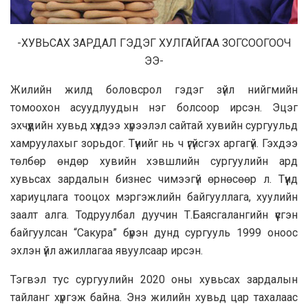
-ХУВЬСАХ ЗАРДАЛ ГЭДЭГ ХУЛГАЙГАА ЗОГСООГООЧ
ЭЭ-
Жилийн жилд боловсрол гэдэг зүйл нийгмийн
томоохон асуудлуудын нэг болсоор ирсэн. Эцэг
эхчүүдийн хувьд хүүхдээ хүрээлэл сайтай хувийн сургуульд
хамруулахыг зорьдог. Түүнийг нь ч үгүйсгэх аргагүй. Гэхдээ
төлбөр өндөр хувийн хэвшлийн сургуулийн ард
хувьсах зардалын бизнес чимээгүй өрнөсөөр л. Түүнд
хариуцлага тооцох мэргэжлийн байгууллага, хуулийн
заалт алга. Тодруулбал дуучин Т.Баясгалангийн үүсгэн
байгуулсан “Сакура” бүрэн дунд сургууль 1999 оноос
эхлэн үйл ажиллагаа явуулсаар ирсэн.
Тэгвэл тус сургуулийн 2020 оны хувьсах зардалын
тайланг хүргэж байна. Энэ жилийн хувьд цар тахалаас