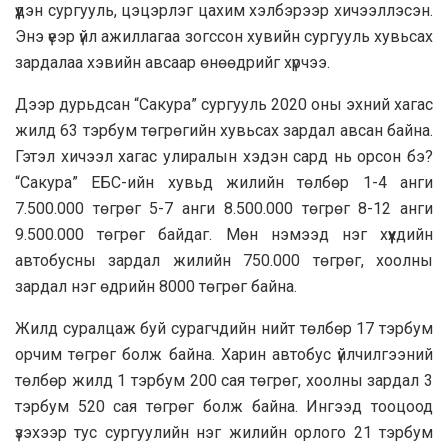
үүдэн сургууль, цэцэрлэг цахим хэлбэрээр хичээллэсэн.
Энэ үеэр үйл ажиллагаа зогссон хувийн сургууль хувьсах
зардалаа хэвийн авсаар өнөөдрийг хүрчээ.
Дээр дурьдсан “Сакура” сургууль 2020 оны эхний хагас
жилд 63 тэрбум төгрөгийн хувьсах зардал авсан байна.
Гэтэл хичээл хагас улиралын хэдэн сард нь орсон бэ?
“Сакура” ЕБС-ийн хувьд жилийн төлбөр 1-4 анги
7.500.000 төгрөг 5-7 анги 8.500.000 төгрөг 8-12 анги
9.500.000 төгрөг байдаг. Мөн нэмээд нэг хүүхдийн
автобусны зардал жилийн 750.000 төгрөг, хоолны
зардал нэг өдрийн 8000 төгрөг байна.
Жилд суралцаж буй сурагчдийн нийт төлбөр 17 тэрбум
орчим төгрөг болж байна. Харин автобус үйлчилгээний
төлбөр жилд 1 тэрбум 200 сая төгрөг, хоолны зардал 3
тэрбум 520 сая төгрөг болж байна. Ингээд тооцоод
үзэхээр тус сургуулийн нэг жилийн орлого 21 тэрбум