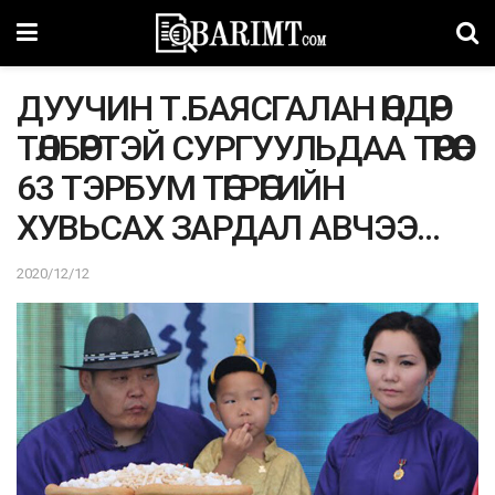
ДУУЧИН Т.БАЯСГАЛАН ӨНДӨР
ТӨЛБӨРТЭЙ СУРГУУЛЬДАА ТӨРӨӨС
63 ТЭРБУМ ТӨГРӨГИЙН
ХУВЬСАХ ЗАРДАЛ АВЧЭЭ…
2020/12/12