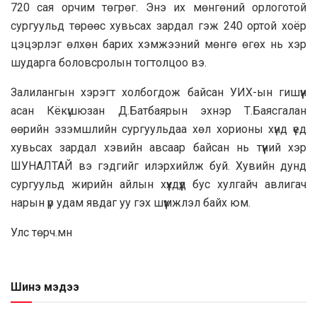
720 сая орчим төгрөг. Энэ их мөнгөний орлоготой
сургуульд төрөөс хувьсах зардал гэж 240 ортой хоёр
цэцэрлэг өлхөн барих хэмжээний мөнгө өгөх нь хэр
шударга боловсролын тогтолцоо вэ.
Залилангын хэрэгт холбогдож байсан УИХ-ын гишүүн
асан Кёкүшюзан Д.Батбаярын эхнэр Т.Баясгалан
өөрийн эзэмшлийн сургуульдаа хөл хорионы хүнд үед
хувьсах зардал хэвийн авсаар байсан нь түүний хэр
ШУНАЛТАЙ вэ гэдгийг илэрхийлж буй. Хувийн дунд
сургуульд жирийн айлын хүүхдүүд бус хулгайч авлигач
нарын үр удам явдаг уу гэх шүүмжлэл байх юм.
Улс төрч.мн
Шинэ мэдээ