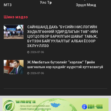
Улс Төр
МТЗ
Эрүүл Мэнд
Шинэ мэдээ
САЙНШАНД ДАХЬ “БҮСИЙН НИСЛЭГИЙН
ХӨДӨЛГӨӨНИЙ УДИРДЛАГЫН ТӨВ”-ИЙН
ЦОГЦОЛБОР БАРИЛГЫН ШАВЫГ ТАВЬЖ,
БҮТЭЭН БАЙГУУЛАЛТЫГ АЛБАН ЁСООР
ЭХЛҮҮЛЛЭЭ
2026-07-06
Ж.Мөнхбатын бүтээлийг “нэрлэж” Төрийн
шагналын нэр хүндийг нүүрстэй хутгасангүй
2026-07-06
© 2020
Barimt.com
- Зохиогчийн эрх хуулиар хамгаалагдсан. Загварыг
ONLINE MEDIA LLC
.