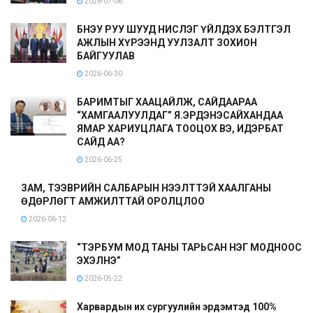
2026-07-06
БНЭУ РУУ ШУУД НИСЛЭГ ҮЙЛДЭХ БЭЛТГЭЛ
АЖЛЫН ХҮРЭЭНД УУЛЗАЛТ ЗОХИОН
БАЙГУУЛАВ
2026-06-30
БАРИМТЫГ ХААЦАЙЛЖ, САЙДААРАА
“ХАМГААЛУУЛДАГ” Я.ЭРДЭНЭСАЙХАНДАА
ЯМАР ХАРИУЦЛАГА ТООЦОХ ВЭ, ИДЭРБАТ
САЙД АА?
2026-06-25
ЗАМ, ТЭЭВРИЙН САЛБАРЫН НЭЭЛТТЭЙ ХААЛГАНЫ
ӨДӨРЛӨГТ АМЖИЛТТАЙ ОРОЛЦЛОО
2026-06-12
“ТЭРБУМ МОД ТАНЫ ТАРЬСАН НЭГ МОДНООС
ЭХЭЛНЭ”
2026-05-22
Харвардын их сургуулийн эрдэмтэд 100%