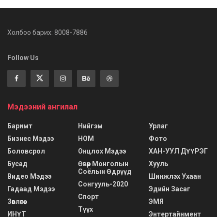
Холбоо барих: 8008-7886
Follow Us
Мэдээний ангилал
Баримт
Нийгэм
Урлаг
Бизнес Мэдээ
НОМ
Фото
Боловсрол
Онцлох Мэдээ
ХАН-УУЛ ДҮҮРЭГ
Бусад
Өвөр Монголын
Хууль
Соёлын Өдрүүд
Видео Мэдээ
Шинжлэх Ухаан
Сонгууль-2020
Гадаад Мэдээ
Эдийн Засаг
Спорт
Зөвлөгөө
ЭМЯ
Түүх
ИНҮТ
Энтертайнмент