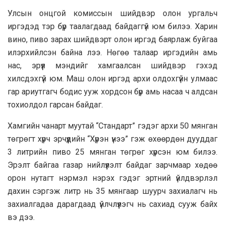
Улсын онцгой комиссын шийдвэр олон ургальч
иргэдэд тэр бүр таалагдаад байдаггүй юм билээ. Харин
вино, пиво зарах шийдвэрт олон иргэд баярлаж буйгаа
илэрхийлсэн байна лээ. Нөгөө талаар иргэдийн амь
нас, эрүүл мэндийг хамгаалсан шийдвэр гэхэд
хилсдэхгүй юм. Маш олон иргэд apхи олдохгүйн улмаас
гар ариутгагч бодис ууж хордсон бүр амь насаа ч алдсан
тохиолдол гарсан байдаг.
Хамгийн чанарт муутай “Стандарт” гэдэг apxи 50 мянган
төгрөгт хүрч эрчүүдийн “Хүрэн үнээ” гэж өхөөрдөн дууддаг
3 литрийн пиво 25 мянган төгрөг хүрсэн юм билээ.
Эрэлт байгаа газар нийлүүлэлт байдаг зарчмаар хөдөө
орон нутагт нэрмэл нэрэх гэдэг эртний үйлдвэрлэл
дахин сэргэж литр нь 35 мянгаар шуурч захиалагч нь
захиалгадаа дарагдаад үйлчлүүлэгч нь сахиад сууж байх
вэ дээ.