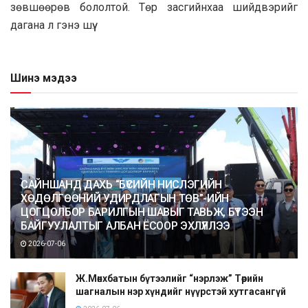
зөвшөөрөв бололтой. Төр засгийнхаа шийдвэрийг
дагана л гэнэ шүү.
Шинэ мэдээ
САЙНШАНД ДАХЬ “БҮСИЙН НИСЛЭГИЙН
ХӨДӨЛГӨӨНИЙ УДИРДЛАГЫН ТӨВ”-ИЙН
ЦОГЦОЛБОР БАРИЛГЫН ШАВЫГ ТАВЬЖ, БҮТЭЭН
БАЙГУУЛАЛТЫГ АЛБАН ЁСООР ЭХЛҮҮЛЛЭЭ
2026-07-06
Ж.Мөнхбатын бүтээлийг “нэрлэж” Төрийн
шагналын нэр хүндийг нүүрстэй хутгасангүй