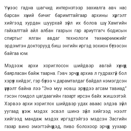
Үүнээс гадна шагчид интернэтээр захиалга авч нас
барсан хүний бичиг баримттайгаар apxины хүргэлт
хийгээд хурдан шуурхай зүйл их болов шүү. Хамгийн
гайхалттай айл албан газрын гар ариутгагч бодисын
спиртыг ялган авдаг технологи төхөөрөмжийг
эрдэмтэн докторууд биш энгийн иргэд зохион бүтээсэн
байгаа юм.
Мэдээж apxи хориглосон шийдвэр авгай хүүхнүүд
баярласан байж таарна. Гэвч эрчүүд apxиа л гудрахгүй бол
хэрүүл хийдэг, гэр бүлээ ч дарамталдаг байдал нэмэгдсэн
үзүүлэлт байна лээ “Энэ муу новш эрүүлдээ агсам тавиад”
гэсэн гомдол цагдаагийн газарт ирсэн байх жишээтэй.
Хэрвээ apxи хориглох шийдвэр удах аваас элдэв зүйл
уугаад үхэж мэдэх эсвэл шинэ зүйл хийгээд нээлт
хийгээд мандаж мэдэх иргэдтэйгээ мэдсэн Засгийн
газар вино эмэгтэйчүүдэд, пиво болохоор эрчүүд уухаар