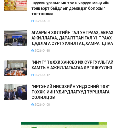
шүүсэн ургамлын тос нь эрүүл мэндийн
тэнцвэрт байдлыг дэмждэг болохыг
тогтоожээ
2026-05-06
АГААРЫН ХӨЛГИЙН ГАЛ УНТРААХ, АВРАХ
АЖИЛЛАГАА, ДАРАЛТТАЙ ГАЛ УНТРААХ
ДАДЛАГА СУРГУУЛИЛТАД ХАМРАГДЛАА
2026-04-18
“ИНҮТ” ТӨХХК ХАНСЕО ИХ СУРГУУЛЬТАЙ
ХАМТЫН АЖИЛЛАГААГАА ӨРГӨЖҮҮЛНЭ
2026-04-12
“ИРГЭНИЙ НИСЭХИЙН ҮНДЭСНИЙ ТӨВ”
ТӨХХК-ИЙН УДИРДЛАГУУД ТУРШЛАГА
СОЛИЛЦОВ
2026-04-08