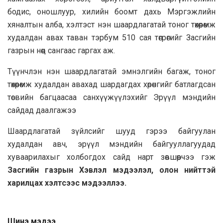
бодис, оношлуур, хилийн боомт дахь Мэргэжлийн
хяналтын алба, хэлтэст нэн шаардлагатай тоног төхөөрөмж
худалдан авах таван тэрбум 510 сая төгрөгийг Засгийн
газрын нөөц сангаас гаргах аж.
Түүнчлэн нэн шаардлагатай эмнэлгийн багаж, тоног
төхөөрөмж худалдан авахад шардагдах хөрөнгийг батлагдсан
төсвийн багцаасаа санхүүжүүлэхийг Эрүүл мэндийн
сайдад даалгажээ
Шaaрдлагатай зүйлсийг шууд гэрээ байгуулан
худалдан авч, эрүүл мэндийн байгууллагуудад
хувaaрилахыг холбогдох сайд нарт зөвшөөрчээ гэж
Засгийн газрын Хэвлэл мэдээлэл, олон нийттэй
харилцах хэлтсээс мэдээллээ.
Шинэ мэдээ