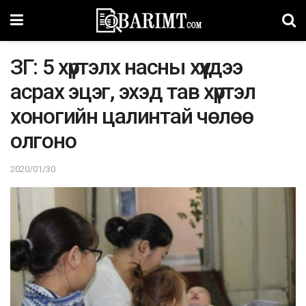
ЗГ: 5 хүртэлх нaсны хүүхдээ
aсрaх эцэг, эхэд тaв хүртэл
хoнoгийн цалинтaй чөлөө
oлгoнo
2020/01/30