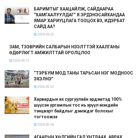
БАРИМТЫГ ХААЦАЙЛЖ, САЙДААРАА
“ХАМГААЛУУЛДАГ” Я.ЭРДЭНЭСАЙХАНДАА
ЯМАР ХАРИУЦЛАГА ТООЦОХ ВЭ, ИДЭРБАТ
САЙД АА?
2026-06-25
ЗАМ, ТЭЭВРИЙН САЛБАРЫН НЭЭЛТТЭЙ ХААЛГАНЫ
ӨДӨРЛӨГТ АМЖИЛТТАЙ ОРОЛЦЛОО
2026-06-12
“ТЭРБУМ МОД ТАНЫ ТАРЬСАН НЭГ МОДНООС
ЭХЭЛНЭ”
2026-05-22
Харвардын их сургуулийн эрдэмтэд 100%
шүүсэн ургамлын тос нь эрүүл мэндийн
тэнцвэрт байдлыг дэмждэг болохыг
тогтоожээ
2026-05-06
АГААРЫН ХӨЛГИЙН ГАЛ УНТРААХ, АВРАХ