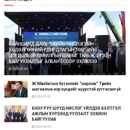
САЙНШАНД ДАХЬ “БҮСИЙН НИСЛЭГИЙН
ХӨДӨЛГӨӨНИЙ УДИРДЛАГЫН ТӨВ”-ИЙН
ЦОГЦОЛБОР БАРИЛГЫН ШАВЫГ ТАВЬЖ, БҮТЭЭН
БАЙГУУЛАЛТЫГ АЛБАН ЁСООР ЭХЛҮҮЛЛЭЭ
2026-07-06
Ж.Мөнхбатын бүтээлийг “нэрлэж” Төрийн
шагналын нэр хүндийг нүүрстэй хутгасангүй
2026-07-06
БНЭУ РУУ ШУУД НИСЛЭГ ҮЙЛДЭХ БЭЛТГЭЛ
АЖЛЫН ХҮРЭЭНД УУЛЗАЛТ ЗОХИОН
БАЙГУУЛАВ
2026-06-30