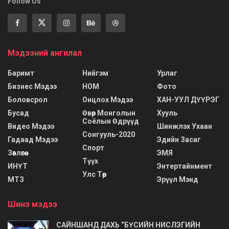
Follow Us
Мэдээний ангилал
Баримт
Нийгэм
Урлаг
Бизнес Мэдээ
НОМ
Фото
Боловсрол
Онцлох Мэдээ
ХАН-УУЛ ДҮҮРЭГ
Бусад
Өвөр Монголын
Хууль
Соёлын Өдрүүд
Видео Мэдээ
Шинжлэх Ухаан
Сонгууль-2020
Гадаад Мэдээ
Эдийн Засаг
Спорт
Зөвлөгөө
ЭМЯ
Түүх
ИНҮТ
Энтертайнмент
Улс Төр
МТЗ
Эрүүл Мэнд
Шинэ мэдээ
САЙНШАНД ДАХЬ “БҮСИЙН НИСЛЭГИЙН