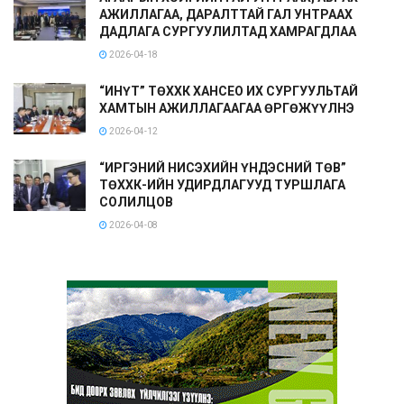
АЖИЛЛАГАА, ДАРАЛТТАЙ ГАЛ УНТРААХ
ДАДЛАГА СУРГУУЛИЛТАД ХАМРАГДЛАА
2026-04-18
“ИНҮТ” ТӨХХК ХАНСЕО ИХ СУРГУУЛЬТАЙ
ХАМТЫН АЖИЛЛАГААГАА ӨРГӨЖҮҮЛНЭ
2026-04-12
“ИРГЭНИЙ НИСЭХИЙН ҮНДЭСНИЙ ТӨВ”
ТӨХХК-ИЙН УДИРДЛАГУУД ТУРШЛАГА
СОЛИЛЦОВ
2026-04-08